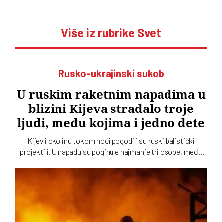
Više iz rubrike Svet
Rusko-ukrajinski sukob
U ruskim raketnim napadima u
blizini Kijeva stradalo troje
ljudi, među kojima i jedno dete
Kijev i okolinu tokom noći pogodili su ruski balistički
projektili. U napadu su poginule najmanje tri osobe, među
kojima je i dete, dok su tri osobe povređene