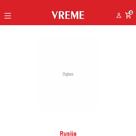
0
Rusija