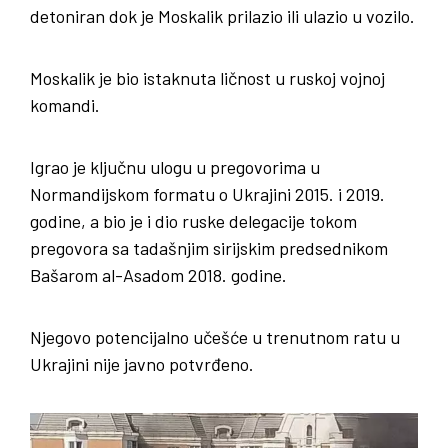
detoniran dok je Moskalik prilazio ili ulazio u vozilo.
Moskalik je bio istaknuta ličnost u ruskoj vojnoj
komandi.
Igrao je ključnu ulogu u pregovorima u
Normandijskom formatu o Ukrajini 2015. i 2019.
godine, a bio je i dio ruske delegacije tokom
pregovora sa tadašnjim sirijskim predsednikom
Bašarom al-Asadom 2018. godine.
Njegovo potencijalno učešće u trenutnom ratu u
Ukrajini nije javno potvrđeno.