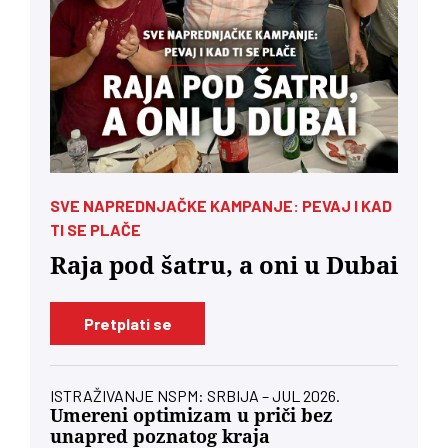
SVE NAPREDNJAČKE KAMPANJE: PEVAJ I KAD
TI SE PLAČE
Raja pod šatru, a oni u Dubai
Pretplati se
ISTRAŽIVANJE NSPM: SRBIJA – JUL 2026.
Umereni optimizam u priči bez
unapred poznatog kraja