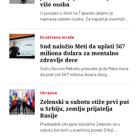
više osoba
U pucnjavi u školi na Tajlandu ubijeno je
najmanje sedam osoba. Za napad je osumnjičen
četrnaestogodišnji učenik
Društvene mreže
Sud naložio Meti da uplati 567
miliona dolara za mentalno
zdravlje dece
Sud u Novom Meksiku presudio je da Meta mora
da plati još 567 miliona dolara zbog
ugrožavanja bezbednosti dece na svojim
platformama. Kompnija odbacuje optužbe i
najavljuje žalbu
Ukrajina
Zelenski u subotu stiže prvi put
u Srbiju, zemlju prijatelja
Rusije
Predsednik Ukrajine Volodimir Zelenski će u
subotu boraviti u zvaničnoj poseti Srbiji.
Ugostitiće ga njegov srposki kolega Aleksandar