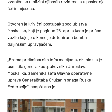
zvaničnika u blizini njihovih rezidencija u poslednja
četiri mjeseca.
Otvoren je krivični postupak zbog ubistva
Moskalika, koji je poginuo 25. aprila kada je prišao
vozilu koje je u kome je detonirana bomba
daljinskim upravljačem.
„Prema preliminarnim informacijama, eksplozija je
usmrtila general-potpukovnika Jaroslava
Moskalika, zamenika šefa Glavne operativne
uprave Generalštaba Oružanih snaga Ruske
Federacije“, saopštеno je.