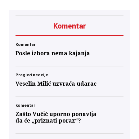
Vučić, saopštila je služba za saradnju sa
medijima šefa srpske države
Komentar
Komentar
Posle izbora nema kajanja
Pregled nedelje
Veselin Milić uzvraća udarac
komentar
Zašto Vučić uporno ponavlja
da će „priznati poraz“?