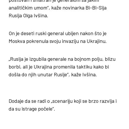
analitičkim umom“, kaže novinarka Bi-Bi-Sija
Rusija Olga Ivšina.
On je deseti ruski general ubijen nakon što je
Moskva pokrenula svoju invaziju na Ukrajinu.
„Rusija je izgubila generale na bojnom polju, blizu
borbi, ali je Ukrajina promenila taktiku kako bi
došla do njih unutar Rusije“, kaže Ivšina.
Dodaje da se radi o „scenariјu koji se brzo razvija i
da su istrage počele“.