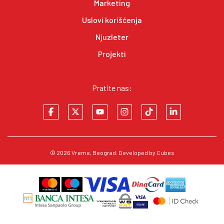
Marketing
Uslovi korišćenja
Njuzleter
Projekti
Pratite nas:
© 2026
Vreme
, Beograd. Developed by
Cubes