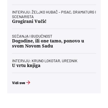
INTERVJU: ŽELJKO HUBAČ – PISAC, DRAMATURG I
SCENARISTA
Grogirani Vučić
SEĆANJA I BUDUĆNOST
Dogodine, ili one tamo, ponovo u
svom Novom Sadu
INTERVJU: KRUNO LOKOTAR, UREDNIK
U vrtu knjiga
Vidi sve