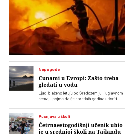
Nepogode
Cunami u Evropi: Zašto treba
gledati u vodu
Ljudi blaženo letuju po Sredozemlju, i uglavnom
nemaju pojma da će narednih godina udariti
veliki cunami. A neznanje može da se plati
životom
Pucnjava u školi
Četrnaestogodišnji učenik ubio
je u srednjoj školi na Tajlandu