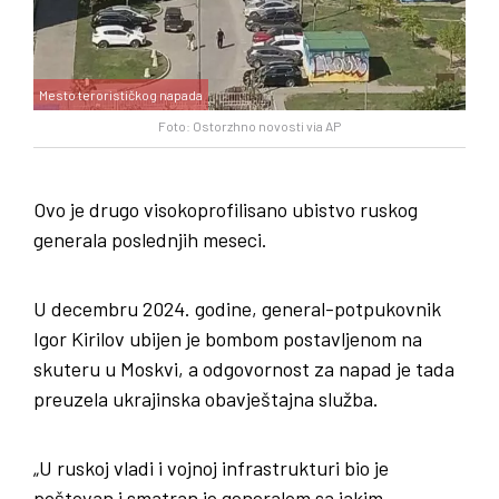
Mesto terorističkog napada
Foto: Ostorzhno novosti via AP
Ovo je drugo visokoprofilisano ubistvo ruskog
generala poslednjih meseci.
U decembru 2024. godine, general-potpukovnik
Igor Kirilov ubijen je bombom postavljenom na
skuteru u Moskvi, a odgovornost za napad je tada
preuzela ukrajinska obavještajna služba.
„U ruskoj vladi i vojnoj infrastrukturi bio je
poštovan i smatran je generalom sa jakim