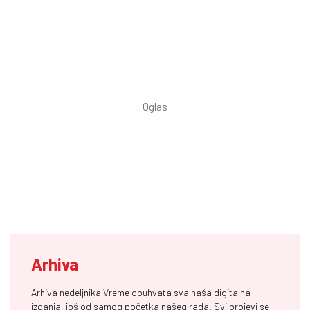
Arhiva
Arhiva nedeljnika Vreme obuhvata sva naša digitalna
izdanja, još od samog početka našeg rada. Svi brojevi se