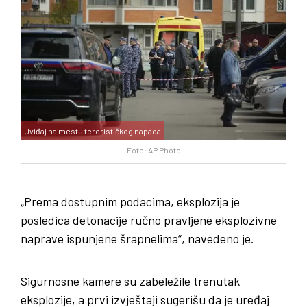
Uviđaj na mestu terorističkog napada
Foto: AP Photo
„Prema dostupnim podacima, eksplozija je
posledica detonacije ručno pravljene eksplozivne
naprave ispunjene šrapnelima“, navedeno je.
Sigurnosne kamere su zabeležile trenutak
eksplozije, a prvi izvještaji sugerišu da je uređaj