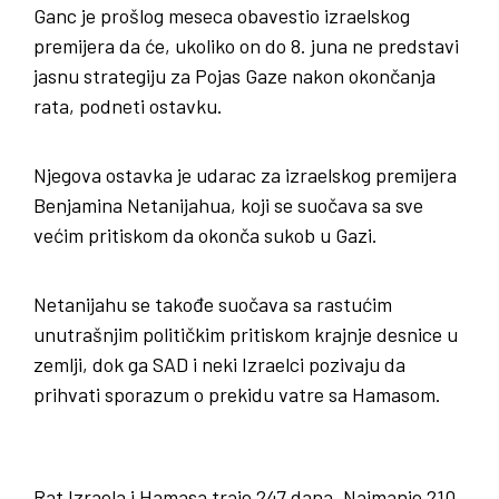
Ganc je prošlog meseca obavestio izraelskog
premijera da će, ukoliko on do 8. juna ne predstavi
jasnu strategiju za Pojas Gaze nakon okončanja
rata, podneti ostavku.
Njegova ostavka je udarac za izraelskog premijera
Benjamina Netanijahua, koji se suočava sa sve
većim pritiskom da okonča sukob u Gazi.
Netanijahu se takođe suočava sa rastućim
unutrašnjim političkim pritiskom krajnje desnice u
zemlji, dok ga SAD i neki Izraelci pozivaju da
prihvati sporazum o prekidu vatre sa Hamasom.
Rat Izraela i Hamasa traje 247 dana. Najmanje 210