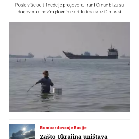
Posle više od tri nedelje pregovora, Iran i Oman blizu su
dogovora o novim plovnim koridorima kroz Ormuski
moreuz. Vašington na to ne gleda nimalo blagonaklono
Bombardovanje Rusije
Zašto Ukrajina uništava