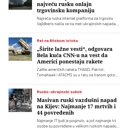
najveću rusku onlajn
trgovinsku kompaniju
Najveća ruska internet platforma za trgovinu
Vajldberis našla se na meti ukrajinskih napada
dronovima. Nezavisni ruski mediji navode da je
pogođeno 12 od 15 najvećih skladišta
kompanije, što bi moglo da ima ozbiljne
Rat na Bliskom istoku
posledice po njeno poslovanje
„Širite lažne vesti“, odgovara
Bela kuća CNN-u na vest da
Americi ponestaju rakete
Zalihe američkih raketa THAAD, Patriot,
Tomahawk i ATACMS su u ratu sa Iranom gotovo
potrošene, što izaziva veliku zabrinutost u
Pentagonu
Rusko-ukrajinski sukob
Masivan ruski vazdušni napad
na Kijev: Najmanje 17 mrtvih i
44 povređenih
Najmanje 17 ljudi je poginulo, a još najmanje 44
osobe su povređene u velikom ruskom napadu