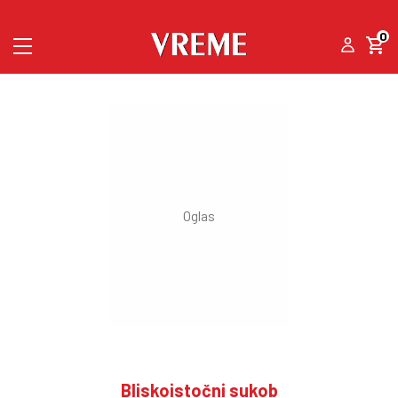
0
Bliskoistočni sukob