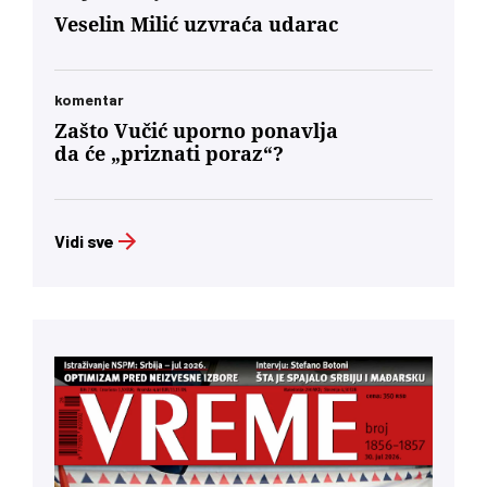
Veselin Milić uzvraća udarac
komentar
Zašto Vučić uporno ponavlja
da će „priznati poraz“?
Vidi sve