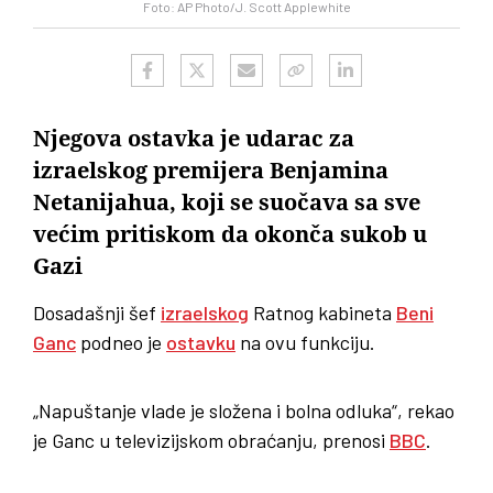
Foto: AP Photo/J. Scott Applewhite
Njegova ostavka je udarac za
izraelskog premijera Benjamina
Netanijahua, koji se suočava sa sve
većim pritiskom da okonča sukob u
Gazi
Dosadašnji šef
izraelskog
Ratnog kabineta
Beni
Ganc
podneo je
ostavku
na ovu funkciju.
„Napuštanje vlade je složena i bolna odluka“, rekao
je Ganc u televizijskom obraćanju, prenosi
BBC
.