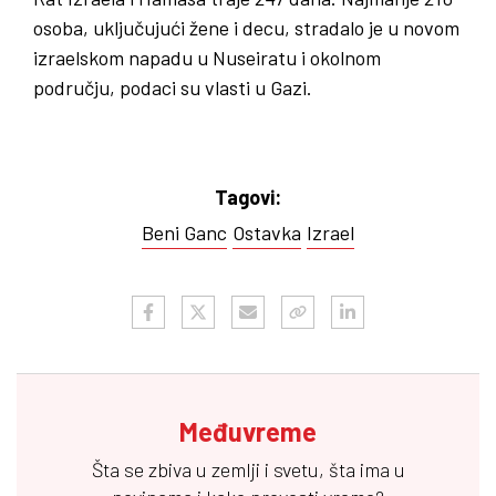
osoba, uključujući žene i decu, stradalo je u novom
izraelskom napadu u Nuseiratu i okolnom
području, podaci su vlasti u Gazi.
Tagovi:
Beni Ganc
Ostavka
Izrael
Međuvreme
Šta se zbiva u zemlji i svetu, šta ima u