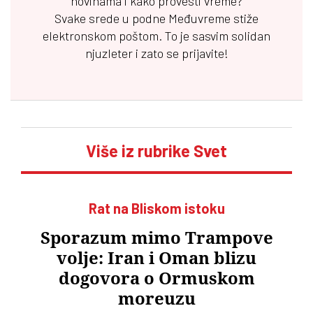
novinama i kako provesti vreme?
Svake srede u podne
Međuvreme
stiže
elektronskom poštom. To je sasvim solidan
njuzleter i zato se prijavite!
Više iz rubrike Svet
Rat na Bliskom istoku
Sporazum mimo Trampove
volje: Iran i Oman blizu
dogovora o Ormuskom
moreuzu