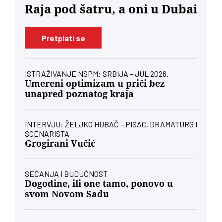
Raja pod šatru, a oni u Dubai
Pretplati se
ISTRAŽIVANJE NSPM: SRBIJA – JUL 2026.
Umereni optimizam u priči bez
unapred poznatog kraja
INTERVJU: ŽELJKO HUBAČ – PISAC, DRAMATURG I
SCENARISTA
Grogirani Vučić
SEĆANJA I BUDUĆNOST
Dogodine, ili one tamo, ponovo u
svom Novom Sadu