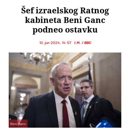
Šef izraelskog Ratnog
kabineta Beni Ganc
podneo ostavku
10. jun 2024, 14:57
I.M. / BBC
Beni Ganc