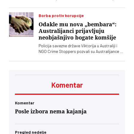
balističkim raketama i dronovima na Kijev i
okolinu, saopštile su ukrajinske vlasti
Borba protiv korupcije
Odakle mu nova „bembara“:
Australijanci prijavljuju
neobjašnjivo bogate komšije
Policija savezne države Viktorija u Australiji i
NGO Crime Stoppers pozvali su Australijance da
prijave ljude koji su nelogično bogati. Da li su
slične mere protiv "neobjašnjivog bogatstva"
pojedinaca zamislive u Srbiji?
Komentar
Komentar
Posle izbora nema kajanja
Pregled nedelje