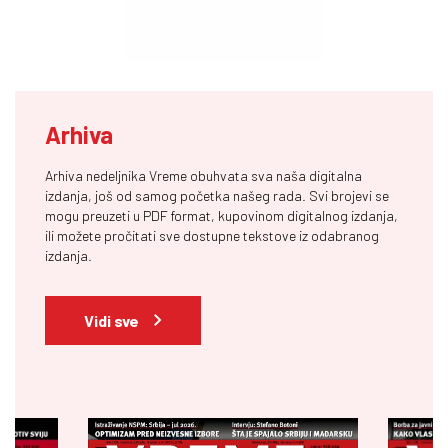
Arhiva
Arhiva nedeljnika Vreme obuhvata sva naša digitalna
izdanja, još od samog početka našeg rada. Svi brojevi se
mogu preuzeti u PDF format, kupovinom digitalnog izdanja,
ili možete pročitati sve dostupne tekstove iz odabranog
izdanja.
Vidi sve