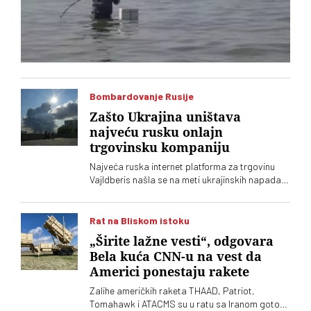
Bombardovanje Rusije
Zašto Ukrajina uništava
najveću rusku onlajn
trgovinsku kompaniju
Najveća ruska internet platforma za trgovinu
Vajldberis našla se na meti ukrajinskih napada
dronovima. Nezavisni ruski mediji navode da je
pogođeno 12 od 15 najvećih skladišta
kompanije, što bi moglo da ima ozbiljne
Rat na Bliskom istoku
posledice po njeno poslovanje
„Širite lažne vesti“, odgovara
Bela kuća CNN-u na vest da
Americi ponestaju rakete
Zalihe američkih raketa THAAD, Patriot,
Tomahawk i ATACMS su u ratu sa Iranom gotovo