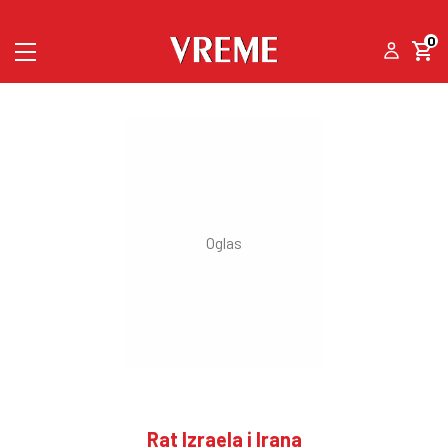
0
Rat Izraela i Irana