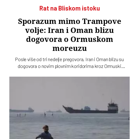
Rat na Bliskom istoku
Sporazum mimo Trampove
volje: Iran i Oman blizu
dogovora o Ormuskom
moreuzu
Posle više od tri nedelje pregovora, Iran i Oman blizu su
dogovora o novim plovnim koridorima kroz Ormuski
moreuz. Vašington na to ne gleda nimalo blagonaklono