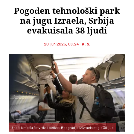
Pogođen tehnološki park
na jugu Izraela, Srbija
evakuisala 38 ljudi
20. jun 2025, 09:24
K. S.
U noći između četvrtka i petka u Beograd je iz Izraela stiglo 38 ljudi