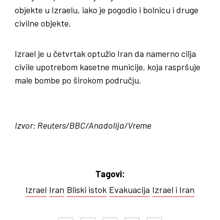
objekte u Izraelu, iako je pogodio i bolnicu i druge
civilne objekte.
Izrael je u četvrtak optužio Iran da namerno cilja
civile upotrebom kasetne municije, koja raspršuje
male bombe po širokom području.
Izvor: Reuters/BBC/Anadolija/Vreme
Tagovi:
Izrael
Iran
Bliski istok
Evakuacija
Izrael i Iran