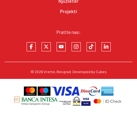
Njuzleter
Projekti
Pratite nas:
© 2026
Vreme
, Beograd. Developed by
Cubes