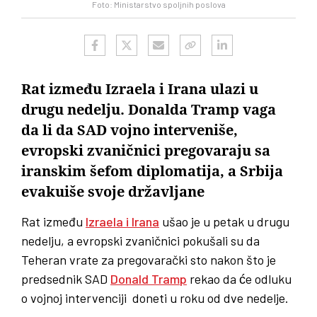
Foto: Ministarstvo spoljnih poslova
Rat između Izraela i Irana ulazi u
drugu nedelju. Donalda Tramp vaga
da li da SAD vojno interveniše,
evropski zvaničnici pregovaraju sa
iranskim šefom diplomatija, a Srbija
evakuiše svoje državljane
Rat između
Izraela i Irana
ušao je u petak u drugu
nedelju, a evropski zvaničnici pokušali su da
Teheran vrate za pregovarački sto nakon što je
predsednik SAD
Donald Tramp
rekao da će odluku
o vojnoj intervenciji doneti u roku od dve nedelje.