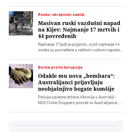
potrošene, što izaziva veliku zabrinutost u
Pentagonu
Rusko-ukrajinski sukob
Masivan ruski vazdušni napad
na Kijev: Najmanje 17 mrtvih i
44 povređenih
Najmanje 17 ljudi je poginulo, a još najmanje 44
osobe su povređene u velikom ruskom napadu
balističkim raketama i dronovima na Kijev i
okolinu, saopštile su ukrajinske vlasti
Borba protiv korupcije
Odakle mu nova „bembara“:
Australijanci prijavljuju
neobjašnjivo bogate komšije
Policija savezne države Viktorija u Australiji i
NGO Crime Stoppers pozvali su Australijance da
prijave ljude koji su nelogično bogati. Da li su
slične mere protiv "neobjašnjivog bogatstva"
pojedinaca zamislive u Srbiji?