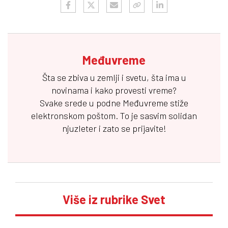
Međuvreme
Šta se zbiva u zemlji i svetu, šta ima u
novinama i kako provesti vreme?
Svake srede u podne
Međuvreme
stiže
elektronskom poštom. To je sasvim solidan
njuzleter i zato se prijavite!
Više iz rubrike Svet