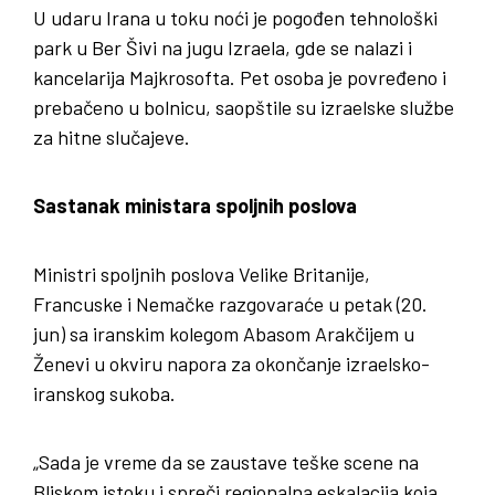
U udaru Irana u toku noći je pogođen tehnološki
park u Ber Šivi na jugu Izraela, gde se nalazi i
kancelarija Majkrosofta. Pet osoba je povređeno i
prebačeno u bolnicu, saopštile su izraelske službe
za hitne slučajeve.
Sastanak ministara spoljnih poslova
Ministri spoljnih poslova Velike Britanije,
Francuske i Nemačke razgovaraće u petak (20.
jun) sa iranskim kolegom Abasom Arakčijem u
Ženevi u okviru napora za okončanje izraelsko-
iranskog sukoba.
„Sada je vreme da se zaustave teške scene na
Bliskom istoku i spreči regionalna eskalacija koja