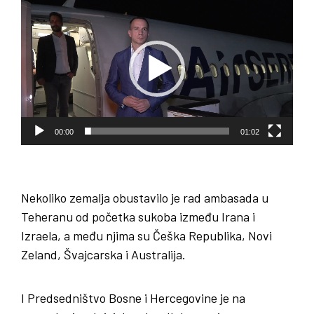
Pregledač
video
zapisa
00:00
01:02
Nekoliko zemalja obustavilo je rad ambasada u
Teheranu od početka sukoba između Irana i
Izraela, a među njima su Češka Republika, Novi
Zeland, Švajcarska i Australija.
I Predsedništvo Bosne i Hercegovine je na