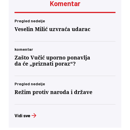
Komentar
Pregled nedelje
Veselin Milić uzvraća udarac
komentar
Zašto Vučić uporno ponavlja
da će „priznati poraz“?
Pregled nedelje
Režim protiv naroda i države
Vidi sve