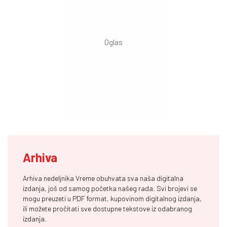
Arhiva
Arhiva nedeljnika Vreme obuhvata sva naša digitalna
izdanja, još od samog početka našeg rada. Svi brojevi se
mogu preuzeti u PDF format, kupovinom digitalnog izdanja,
ili možete pročitati sve dostupne tekstove iz odabranog
izdanja.