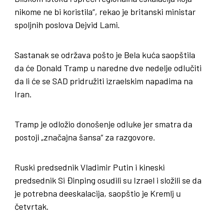
nikome ne bi koristila“, rekao je britanski ministar
spoljnih poslova Dejvid Lami.
Sastanak se održava pošto je Bela kuća saopštila
da će Donald Tramp u naredne dve nedelje odlučiti
da li će se SAD pridružiti izraelskim napadima na
Iran.
Tramp je odložio donošenje odluke jer smatra da
postoji „značajna šansa“ za razgovore.
Ruski predsednik Vladimir Putin i kineski
predsednik Si Đinping osudili su Izrael i složili se da
je potrebna deeskalacija, saopštio je Kremlj u
četvrtak.