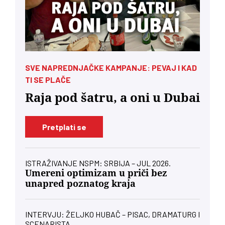
SVE NAPREDNJAČKE KAMPANJE: PEVAJ I KAD
TI SE PLAČE
Raja pod šatru, a oni u Dubai
Pretplati se
ISTRAŽIVANJE NSPM: SRBIJA – JUL 2026.
Umereni optimizam u priči bez
unapred poznatog kraja
INTERVJU: ŽELJKO HUBAČ – PISAC, DRAMATURG I
SCENARISTA