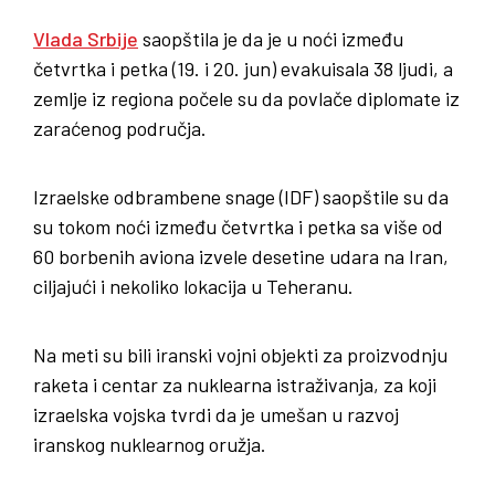
Vlada Srbije
saopštila je da je u noći između
četvrtka i petka (19. i 20. jun) evakuisala 38 ljudi, a
zemlje iz regiona počele su da povlače diplomate iz
zaraćenog područja.
Izraelske odbrambene snage (IDF) saopštile su da
su tokom noći između četvrtka i petka sa više od
60 borbenih aviona izvele desetine udara na Iran,
ciljajući i nekoliko lokacija u Teheranu.
Na meti su bili iranski vojni objekti za proizvodnju
raketa i centar za nuklearna istraživanja, za koji
izraelska vojska tvrdi da je umešan u razvoj
iranskog nuklearnog oružja.