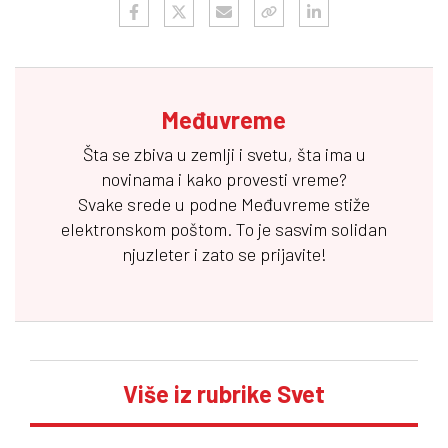
Međuvreme
Šta se zbiva u zemlji i svetu, šta ima u
novinama i kako provesti vreme?
Svake srede u podne
Međuvreme
stiže
elektronskom poštom. To je sasvim solidan
njuzleter i zato se prijavite!
Više iz rubrike Svet