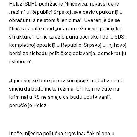
Helez (SDP), podržao je Miličevića, rekavši da je
„režim“ u Republici Srpskoj „sve beskrupulozniji u
obračunu s neistomišljenicima“. Uveren je da se
Miličević nalazi pod „udarom režimskih policijskih
struktura“. On je izrazio punu podršku lideru SDS i
kompletnoj opoziciji u Republici Srpskoj u „njihovoj
borbi za slobodu političkog delovanja, demokratiju
i slobodu“.
„Ljudi koji se bore protiv korupcije i nepotizma ne
smeju da budu mete režima. Oni koji ne ćute na
kriminal u RS ne smeju da budu ućutkivani“,
poručio je Helez.
Inače, nijedna politička trgovina, čak ni ona u