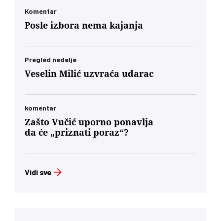
Komentar
Posle izbora nema kajanja
Pregled nedelje
Veselin Milić uzvraća udarac
komentar
Zašto Vučić uporno ponavlja
da će „priznati poraz“?
Vidi sve