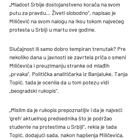
„Mladost Srbije dostojanstveno korača na svom
putu za pravdu… Živeti slobodno“, napisao je
Miličević na svom nalogu na Iksu tokom najvećeg
protesta u Srbiji u martu ove godine.
Slučajnost ili samo dobro tempiran trenutak? Pre
nekoliko dana u javnosti se zavrtela priča o smeni
Miličevića i preuzimanju stranke od mlađih
„prvaka“. Politička analitičarka iz Banjaluke, Tanja
Topić, tada je ocenila da u tom potezu vidi
„beogradski rukopis“.
„Mislim da je rukopis prepoznatljiv i da je najveći
’greh’ aktuelnog predsednika što je podržao
studente na protestima u Srbiji“, rekla je tada
Topić, dodajući sada, nakon hapšenja Miličevića,