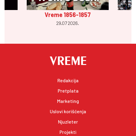
Vreme 1856-1857
29.07 2026.
Redakcija
Pretplata
Marketing
Uslovi korišćenja
Njuzleter
Projekti