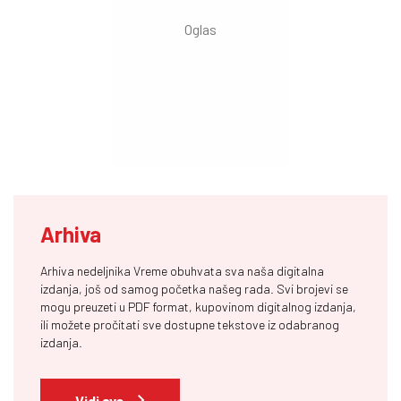
Arhiva
Arhiva nedeljnika Vreme obuhvata sva naša digitalna
izdanja, još od samog početka našeg rada. Svi brojevi se
mogu preuzeti u PDF format, kupovinom digitalnog izdanja,
ili možete pročitati sve dostupne tekstove iz odabranog
izdanja.
Vidi sve