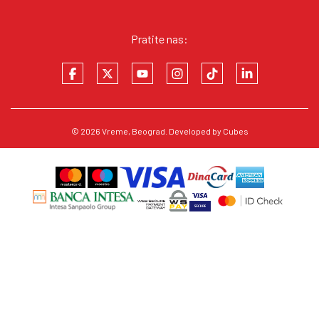
Pratite nas:
© 2026
Vreme
, Beograd. Developed by
Cubes