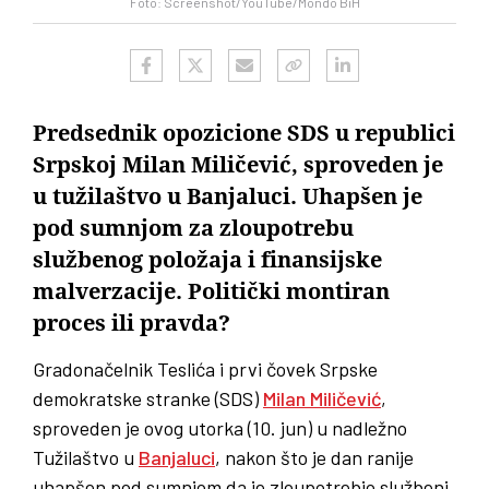
Foto: Screenshot/YouTube/Mondo BiH
Predsednik opozicione SDS u republici
Srpskoj Milan Miličević, sproveden je
u tužilaštvo u Banjaluci. Uhapšen je
pod sumnjom za zloupotrebu
službenog položaja i finansijske
malverzacije. Politički montiran
proces ili pravda?
Gradonačelnik Teslića i prvi čovek Srpske
demokratske stranke (SDS)
Milan Miličević
,
sproveden je ovog utorka (10. jun) u nadležno
Tužilaštvo u
Banjaluci
, nakon što je dan ranije
uhapšen pod sumnjom da je zloupotrebio službeni