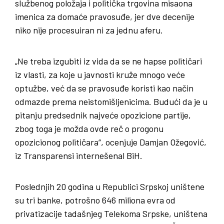
službenog položaja i politička trgovina misaona
imenica za domaće pravosuđe, jer dve decenije
niko nije procesuiran ni za jednu aferu.
„Ne treba izgubiti iz vida da se ne hapse političari
iz vlasti, za koje u javnosti kruže mnogo veće
optužbe, već da se pravosuđe koristi kao način
odmazde prema neistomišljenicima. Budući da je u
pitanju predsednik najveće opozicione partije,
zbog toga je možda ovde reč o progonu
opozicionog političara“, ocenjuje Damjan Ožegović,
iz Transparensi internešenal BiH.
Poslednjih 20 godina u Republici Srpskoj uništene
su tri banke, potrošno 646 miliona evra od
privatizacije tadašnjeg Telekoma Srpske, uništena