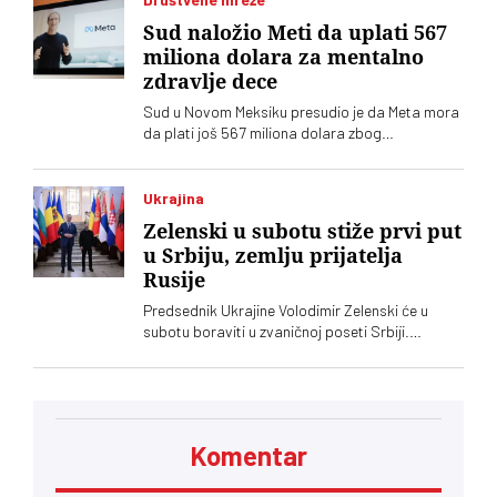
Sud naložio Meti da uplati 567
miliona dolara za mentalno
zdravlje dece
Sud u Novom Meksiku presudio je da Meta mora
da plati još 567 miliona dolara zbog
ugrožavanja bezbednosti dece na svojim
platformama. Kompnija odbacuje optužbe i
najavljuje žalbu
Ukrajina
Zelenski u subotu stiže prvi put
u Srbiju, zemlju prijatelja
Rusije
Predsednik Ukrajine Volodimir Zelenski će u
subotu boraviti u zvaničnoj poseti Srbiji.
Ugostitiće ga njegov srposki kolega Aleksandar
Vučić, saopštila je služba za saradnju sa
medijima šefa srpske države
Komentar