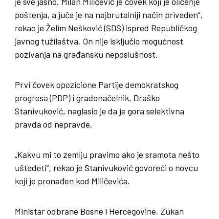
je sve jasno. Milan Miličević je čovek koji je oličenje
poštenja, a juče je na najbrutalniji način priveden“,
rekao je Želim Nešković (SDS) ispred Republičkog
javnog tužilaštva. On nije isključio mogućnost
pozivanja na građansku neposlušnost.
Prvi čovek opozicione Partije demokratskog
progresa (PDP) i gradonačelnik, Draško
Stanivuković, naglasio je da je gora selektivna
pravda od nepravde.
„Kakvu mi to zemlju pravimo ako je sramota nešto
uštedeti“, rekao je Stanivuković govoreći o novcu
koji je pronađen kod Miličevića.
Ministar odbrane Bosne i Hercegovine, Zukan