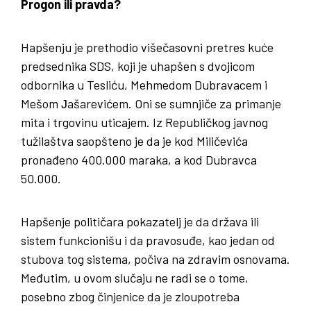
Progon ili pravda?
Hapšenju je prethodio višečasovni pretres kuće
predsednika SDS, koji je uhapšen s dvojicom
odbornika u Tesliću, Mehmedom Dubravacem i
Mešom Јašarevićem. Oni se sumnjiče za primanje
mita i trgovinu uticajem. Iz Republičkog javnog
tužilaštva saopšteno je da je kod Miličevića
pronađeno 400.000 maraka, a kod Dubravca
50.000.
Hapšenje političara pokazatelj je da država ili
sistem funkcionišu i da pravosuđe, kao jedan od
stubova tog sistema, počiva na zdravim osnovama.
Međutim, u ovom slučaju ne radi se o tome,
posebno zbog činjenice da je zloupotreba