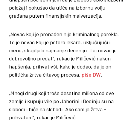
položaj i pokušao da utiče na izbornu volju
građana putem finansijskih malverzacija.
„Novac koji je pronađen nije kriminalnog porekla.
To je novac koji je petoro lekara, uključujući i
mene, skupljalo najmanje deceniju. Taj novac je
dobrovoljno predat“, rekao je Miličević nakon
hapšenja, prihvativši, kako je dodao, da je on
politička žrtva čitavog procesa,
piše DW
.
„Mnogi drugi koji troše desetine miliona od ove
zemlje i kupuju vile po Jahorini i Dedinju su na
slobodi i biće na slobodi. Ako sam ja žrtva –
prihvatam“, rekao je Miličević.