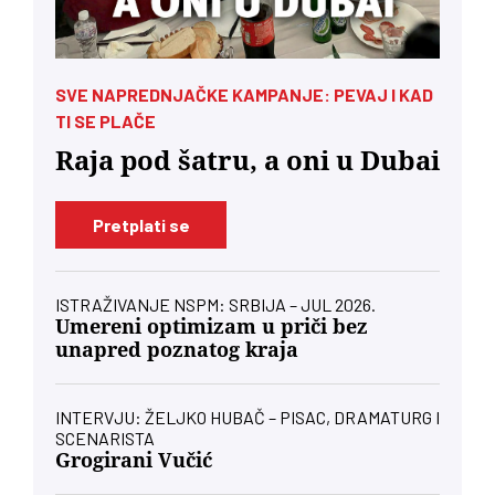
SVE NAPREDNJAČKE KAMPANJE: PEVAJ I KAD
TI SE PLAČE
Raja pod šatru, a oni u Dubai
Pretplati se
ISTRAŽIVANJE NSPM: SRBIJA – JUL 2026.
Umereni optimizam u priči bez
unapred poznatog kraja
INTERVJU: ŽELJKO HUBAČ – PISAC, DRAMATURG I
SCENARISTA
Grogirani Vučić