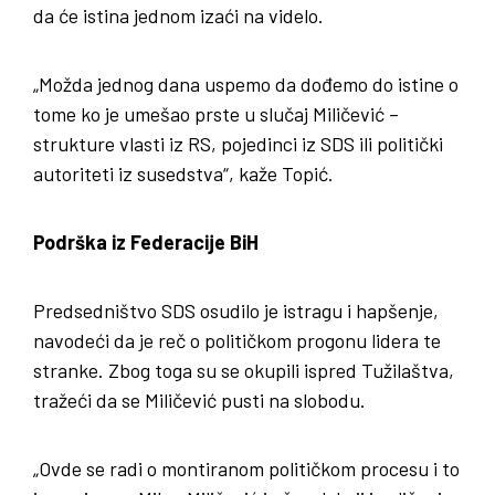
da će istina jednom izaći na videlo.
„Možda jednog dana uspemo da dođemo do istine o
tome ko je umešao prste u slučaj Miličević –
strukture vlasti iz RS, pojedinci iz SDS ili politički
autoriteti iz susedstva“, kaže Topić.
Podrška iz Federacije BiH
Predsedništvo SDS osudilo je istragu i hapšenje,
navodeći da je reč o političkom progonu lidera te
stranke. Zbog toga su se okupili ispred Tužilaštva,
tražeći da se Miličević pusti na slobodu.
„Ovde se radi o montiranom političkom procesu i to