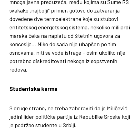
mnoga javna preduzeća, među kojima su Šume RS
svakako „najbolji“ primer, gotovo do zatvaranja
dovedene dve termoelektrane koje su stubovi
entitetskog energetskog sistema, nekoliko milijardi
maraka čeka na naplatu od štetnih ugovora za
koncesije… Niko do sada nije uhapšen po tim
osnovama, niti se vode istrage – osim ukoliko nije
potrebno diskreditovati nekoga iz sopstvenih
redova.
Studentska karma
S druge strane, ne treba zaboraviti da je Miličević
jedini lider političke partije iz Republike Srpske koji
je podržao studente u Srbiji.