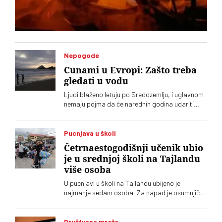
Nepogode
Cunami u Evropi: Zašto treba
gledati u vodu
Ljudi blaženo letuju po Sredozemlju, i uglavnom
nemaju pojma da će narednih godina udariti
veliki cunami. A neznanje može da se plati
životom
Pucnjava u školi
Četrnaestogodišnji učenik ubio
je u srednjoj školi na Tajlandu
više osoba
U pucnjavi u školi na Tajlandu ubijeno je
najmanje sedam osoba. Za napad je osumnjičen
četrnaestogodišnji učenik
Društvene mreže