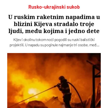
Rusko-ukrajinski sukob
U ruskim raketnim napadima u
blizini Kijeva stradalo troje
ljudi, među kojima i jedno dete
Kijev i okolinu tokom noći pogodili su ruski balistički
projektili. U napadu su poginule najmanje tri osobe, među
kojima je i dete, dok su tri osobe povređene