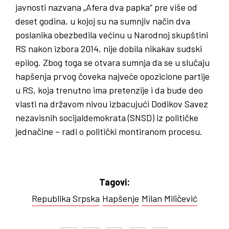
javnosti nazvana „Afera dva papka“ pre više od
deset godina, u kojoj su na sumnjiv način dva
poslanika obezbedila većinu u Narodnoj skupštini
RS nakon izbora 2014, nije dobila nikakav sudski
epilog. Zbog toga se otvara sumnja da se u slučaju
hapšenja prvog čoveka najveće opozicione partije
u RS, koja trenutno ima pretenzije i da bude deo
vlasti na državom nivou izbacujući Dodikov Savez
nezavisnih socijaldemokrata (SNSD) iz političke
jednačine – radi o politički montiranom procesu.
Tagovi:
Republika Srpska
Hapšenje
Milan Miličević