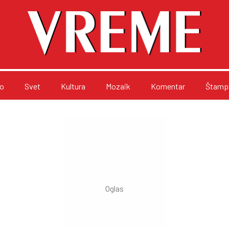
o
Svet
Kultura
Mozaik
Komentar
Štampa