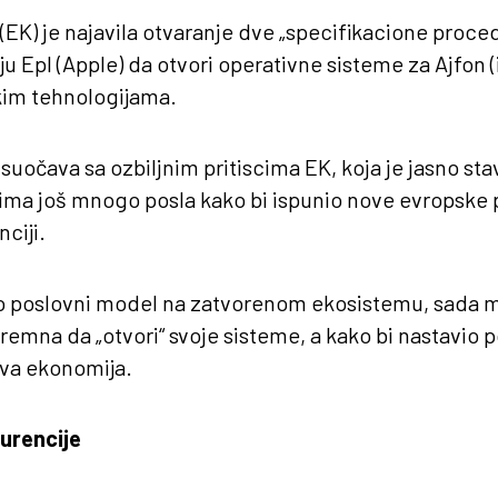
(EK) je najavila otvaranje dve „specifikacione proced
u Epl (Apple) da otvori operativne sisteme za Ajfon (
kim tehnologijama.
 suočava sa ozbiljnim pritiscima EK, koja je jasno sta
ima još mnogo posla kako bi ispunio nove evropske 
ciji.
dio poslovni model na zatvorenom ekosistemu, sada 
premna da „otvori“ svoje sisteme, a kako bi nastavio 
ova ekonomija.
urencije