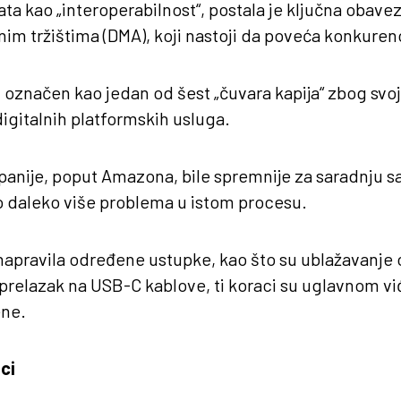
a kao „interoperabilnost“, postala je ključna obavez
im tržištima (DMA), koji nastoji da poveća konkurenci
 označen kao jedan od šest „čuvara kapija“ zbog svo
digitalnih platformskih usluga.
anije, poput Amazona, bile spremnije za saradnju 
o daleko više problema u istom procesu.
napravila određene ustupke, kao što su ublažavanje 
i prelazak na USB-C kablove, ti koraci su uglavnom vi
ne.
ci