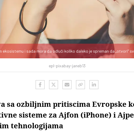
m ekosistemu i sada mora da odluči koliko daleko je spreman da „otvori“ s
epl-pixabay-janeb13
va sa ozbiljnim pritiscima Evropske k
ivne sisteme za Ajfon (iPhone) i Ajpe
im tehnologijama