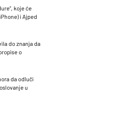
ure“, koje će
iPhone) i Ajped
vila do znanja da
propise o
mora da odluči
poslovanje u