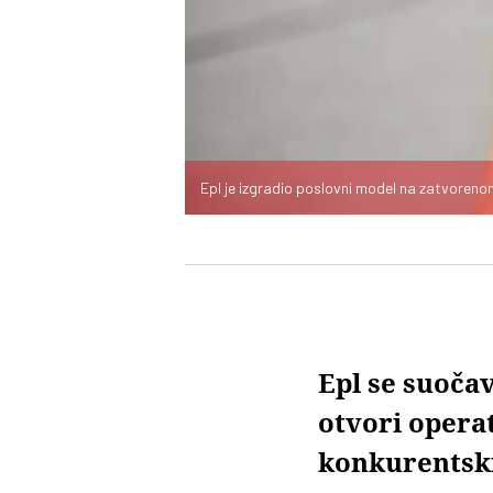
Epl je izgradio poslovni model na zatvoreno
Epl se suoča
otvori operat
konkurentsk