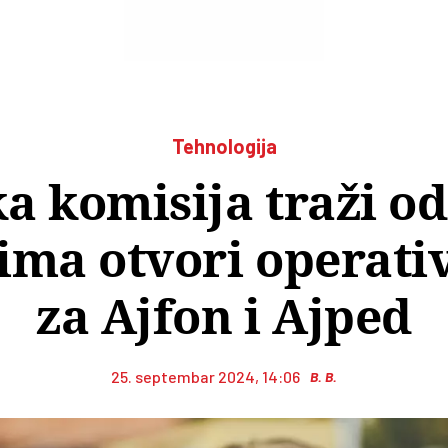
Tehnologija
a komisija traži od
ma otvori operati
za Ajfon i Ajped
25. septembar 2024, 14:06
B. B.