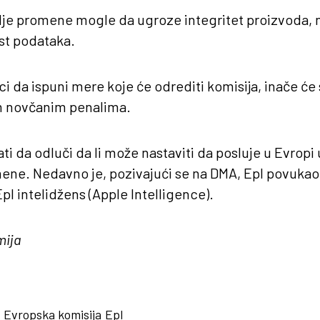
blje promene mogle da ugroze integritet proizvoda, 
ost podataka.
i da ispuni mere koje će odrediti komisija, inače će 
im novčanim penalima.
i da odluči da li može nastaviti da posluje u Evropi 
ene. Nedavno je, pozivajući se na DMA, Epl povukao 
Epl intelidžens (Apple Intelligence).
mija
Evropska komisija
Epl