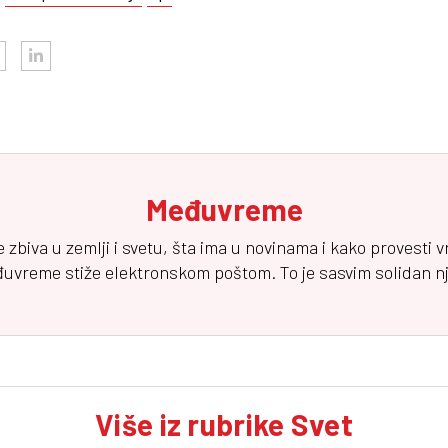
Međuvreme
e zbiva u zemlji i svetu, šta ima u novinama i kako provesti 
đuvreme
stiže elektronskom poštom. To je sasvim solidan njuz
Više iz rubrike Svet