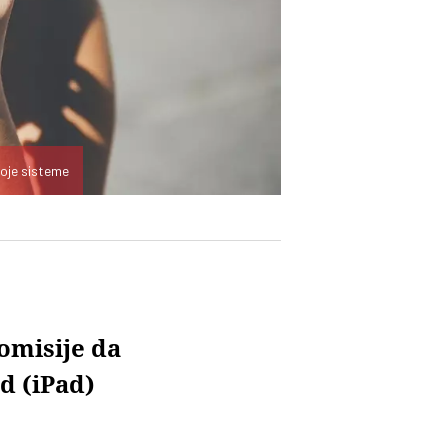
voje sisteme
omisije da
d (iPad)