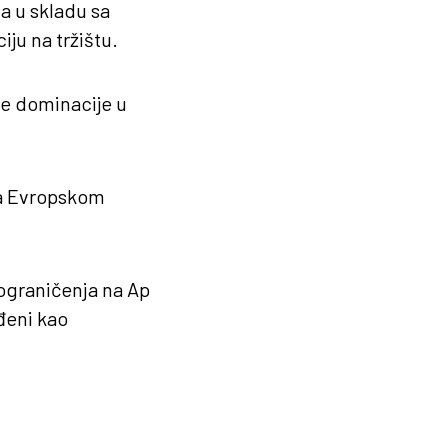
a u skladu sa
ju na tržištu.
je dominacije u
sa Evropskom
ograničenja na Ap
đeni kao