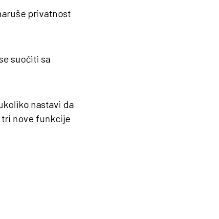
naruše privatnost
se suočiti sa
ukoliko nastavi da
tri nove funkcije