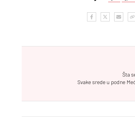
Šta s
Svake srede u podne
Me