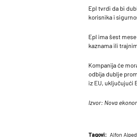
Epl tvrdi da bi du
korisnika i sigurn
Epl ima šest mesec
kaznama ili trajn
Kompanija će morat
odbija dublje prom
iz EU, uključujući 
Izvor: Nova ekono
Ajfon
Ajped
Tagovi: