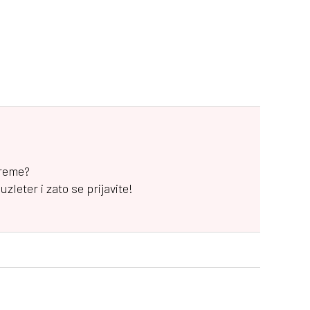
vreme?
leter i zato se prijavite!