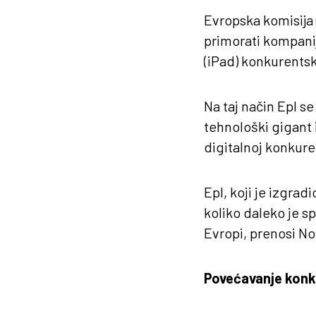
Evropska komisija 
primorati kompanij
(iPad) konkurents
Na taj način Epl se
tehnološki gigant 
digitalnoj konkuren
Epl, koji je izgra
koliko daleko je s
Evropi, prenosi N
Povećavanje konk