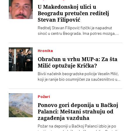
U Makedonskoj ulici u
Beogradu pretučen reditelj
Stevan Filipović
Reditelj Stevan Filipović fizički je napadnut
sinoć u centru Beograda. Ima potres mozga,
kopču na nozi i hematom na kuku
Hronika
Obračun u vrhu MUP-a: Za šta
Milić optužuje Krička?
Bivši načelnik beogradske policije Veselin Milić,
koji je ranije bio osumnjičen za saučesništvo u
ubistvu Aleksandra Nešovića Baje, optužio je
načelnika Uprave kriminalističke policije Marka
Krička da mu smešta. "Radar" piše da je sukob
Požari
dvojice visokih policijskih funkcionera otvorio
Ponovo gori deponija u Bačkoj
pitanje obračuna u vrhu MUP-a
Palanci: Meštani strahuju od
zagađenja vazduha
Požar na deponiji u Bačkoj Palanci izbio je po