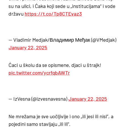
su na ulici, i Ćaka koji sede u „institucijama“ i vode
državu
https://t.co/Tp8CTEvaz3
— Vladimir Medjak/Владимир Међак (@VMedjak)
January 22, 2025
Ćaci u školu da se opismene, djaci u štrajk!
pic.twitter.com/ycrfqbAWTr
— IzVesna (@izvesnavesna)
January 22, 2025
Ne mrežama je sve uočljivije i ono „ili jesi ili nisi”, a
pojedini samo stavljaju „ili ili”.