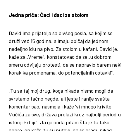
Jedna priča: Ćaci i đaci za stolom
David ima prijatelja sa bivšeg posla, sa kojim se
druži već 15 godina, a imaju običaj da jednom
nedeljno idu na pivo. Za stolom u kafani, David je,
kaže za „Vreme”, konstatovao da se „u dobrom
smeru odvijaju protesti, da se napravio barem neki
korak ka promenama, do potencijalnih ostavki”.
„Tu se taj moj drug, koga nikada nismo mogli da
svrstamo tačno negde, ali jeste i ranije svašta
komentarisao, nasmeja i kaže ‘vi mnogo krivite
Vučića za sve, država prolazi kroz najbolji period u
istoriji Srbije’. Ja ga onda pitam šta je tu tako
dobro, on kaže ‘tu su putevi, da se gradi, nikad