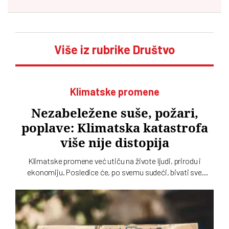
Više iz rubrike Društvo
Klimatske promene
Nezabeležene suše, požari,
poplave: Klimatska katastrofa
više nije distopija
Klimatske promene već utiču na živote ljudi, prirodu i
ekonomiju. Posledice će, po svemu sudeći, bivati sve
ekstremnije. Evropa se čini nespremnom za distopiju koja
se pretvara u stvarnost