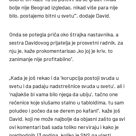
bolje nije Beograd izgledao, nikad više para nije
bilo, postajemo bitni u svetu’”, dodaje David.
Onda se potegla priča oko štrajka nastavnika, a
sestra Davidovog prijatelja je prosvetni radnik, za
nju je, kaže prokomentarisao „ko joj je kriv, to
zanimanje nije profitabilno”.
„Kada je još rekao i da ‘korupcija postoji svuda u
svetu i da padaju nadstrešnice svuda u svetu’, ali i
‘najlakše bi vama bilo njega da ubiju’, tačno one
rečenice koje slušamo stalno u tabloidima, tu sam
poludeo i počeo da se derem po kafani”, kaže još
David, koji ne može najbolje da objasni zašto ga svi
ovi komentari baš sada toliko nerviraju i kako je
prethodnih 13 godina, koliko je SNS na vlasti,