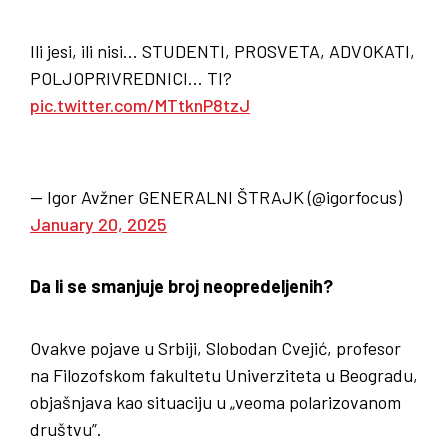
Ili jesi, ili nisi… STUDENTI, PROSVETA, ADVOKATI,
POLJOPRIVREDNICI… TI?
pic.twitter.com/MTtknP8tzJ
— Igor Avžner GENERALNI ŠTRAJK (@igorfocus)
January 20, 2025
Da li se smanjuje broj neopredeljenih?
Ovakve pojave u Srbiji, Slobodan Cvejić, profesor
na Filozofskom fakultetu Univerziteta u Beogradu,
objašnjava kao situaciju u „veoma polarizovanom
društvu”.