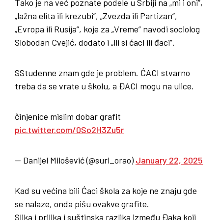
Tako je na već poznate podele u Srbiji na „mi i oni”,
„lažna elita ili krezubi”, „Zvezda ili Partizan”,
„Evropa ili Rusija”, koje za „Vreme” navodi sociolog
Slobodan Cvejić, dodato i „ili si ćaci ili đaci”.
SStudenne znam gde je problem. ĆACI stvarno
treba da se vrate u školu, a ĐACI mogu na ulice.
činjenice mislim dobar grafit
pic.twitter.com/0So2H3Zu5r
— Danijel Milošević (@suri_orao)
January 22, 2025
Kad su većina bili Ćaci škola za koje ne znaju gde
se nalaze, onda pišu ovakve grafite.
Slika i prilika i suštinska razlika između Đaka koji