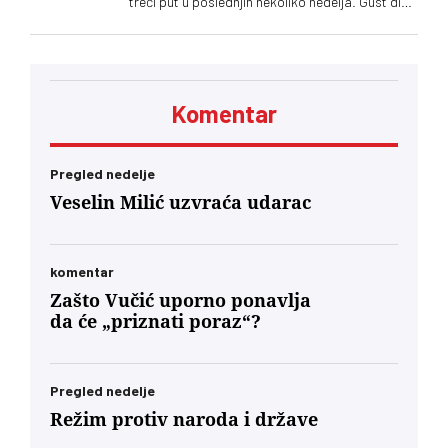
treći put u poslednjih nekoliko nedelja. Gust dim
se proširio po naselju. Građani upozoravaju na
zagađenje i otežano disanje
Komentar
Pregled nedelje
Veselin Milić uzvraća udarac
komentar
Zašto Vučić uporno ponavlja
da će „priznati poraz“?
Pregled nedelje
Režim protiv naroda i države