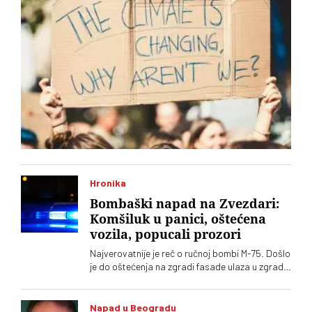
Hronika
Bombaški napad na Zvezdari:
Komšiluk u panici, oštećena
vozila, popucali prozori
Najverovatnije je reč o ručnoj bombi M-75. Došlo
je do oštećenja na zgradi fasade ulaza u zgradu,
stakla na 2 lokala, kao i tri parkirana
automobila
Napad u Beogradu