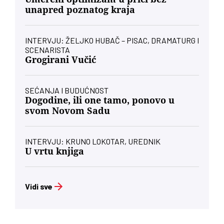
unapred poznatog kraja
INTERVJU: ŽELJKO HUBAČ – PISAC, DRAMATURG I
SCENARISTA
Grogirani Vučić
SEĆANJA I BUDUĆNOST
Dogodine, ili one tamo, ponovo u
svom Novom Sadu
INTERVJU: KRUNO LOKOTAR, UREDNIK
U vrtu knjiga
Vidi sve