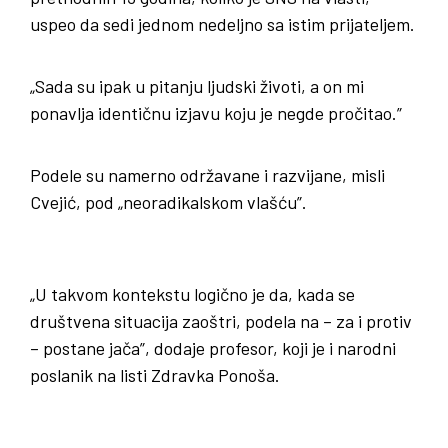
uspeo da sedi jednom nedeljno sa istim prijateljem.
„Sada su ipak u pitanju ljudski životi, a on mi
ponavlja identičnu izjavu koju je negde pročitao.”
Podele su namerno održavane i razvijane, misli
Cvejić, pod „neoradikalskom vlašću”.
„U takvom kontekstu logično je da, kada se
društvena situacija zaoštri, podela na – za i protiv
– postane jača”, dodaje profesor, koji je i narodni
poslanik na listi Zdravka Ponoša.