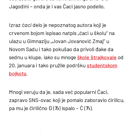
Jagodini – onda je i vas Ćaci jasno podelio.
Izraz
ćaci
delo je nepoznatog autora koji je
crvenom bojom ispisao natpis „ćaci u školu” na
ulazu u Gimnaziju „Jovan Jovanović Zmaj” u
Novom Sadu i tako pokušao da privoli đake da
sednu u klupe, iako su mnoge
škole štrajkovale
od
20. januara i tako pružile podršku
studentskom
bojkotu
.
Mnogi veruju da je, sada već popularni Ćaci,
zapravo SNS-ovac koji je pomalo zaboravio ćirilicu,
pa mu je čirilično Đ (
Ђ
) ispalo – Ć (
Ћ
).