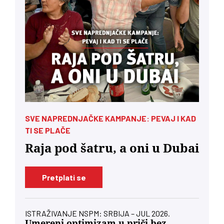
SVE NAPREDNJAČKE KAMPANJE: PEVAJ I KAD
TI SE PLAČE
Raja pod šatru, a oni u Dubai
Pretplati se
ISTRAŽIVANJE NSPM: SRBIJA – JUL 2026.
Umereni optimizam u priči bez