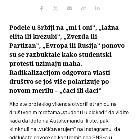
Podele u Srbiji na „mi i oni”, „lažna
elita ili krezubi”, „Zvezda ili
Partizan”, „Evropa ili Rusija” ponovo
su se razbuktale kako studentski
protesti uzimaju maha.
Radikalizacijom odgovora vlasti
društvo se još više polarizuje po
novom merilu – „ćaci ili đaci”
Ako ste proteklog vikenda otvorili stranicu na
društvenim mrežama „studenti u blokadi” da vidite
kada da idete na Autokomandu ili ste, pak,
klinknuli na „vučićuverujem” na Instagramu, da
odslušate govore sa kontramitinga SNS-a u