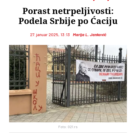
Porast netrpeljivosti:
Podela Srbije po Ćaciju
27. januar 2025, 13:13
Marija L. Janković
Foto: 021.rs