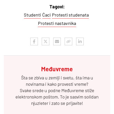
Tagovi:
Studenti
Ćaci
Protesti studenata
Protesti nastavnika
Međuvreme
Šta se zbiva u zemlji i svetu, šta ima u
novinama i kako provesti vreme?
Svake srede u podne
Međuvreme
stiže
elektronskom poštom. To je sasvim solidan
njuzleter i zato se prijavite!