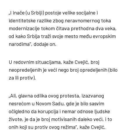
„I inače (u Srbiji) postoje velike socijalne i
identitetske razlike zbog neravnomernog toka
modernizacije tokom čitava prethodna dva veka,
od kako Srbija traži svoje mesto među evropskim
narodima”, dodaje on.
U redovnim situacijama, kaže Cvejić, broj
neopredeljenih je veći nego broj opredeljenih (bilo
za ili protiv).
„Ali, glavna odlika ovog protesta, izazvanog
nesrećom u Novom Sadu, gde je bilo sasvim
očigledno da korupcija i nemar odnose ljudske
živote, je da je broj motivisanih daleko veći, i to
onih koji su protiv ovog režima”, kaže Cvejić.