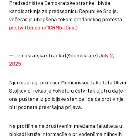
Predsedništva Demokratske stranke i bivša
kandidatkinja za predsednicu Republike Srbije,
večeras je uhapšena tokom građanskog protesta.
pic.twitter.com/1CRMbJCnsD
— Demokratska stranka (@demokrate)
July 2,
2025
Njen suprug, profesor Medicinskog fakulteta Oliver
Stojković, rekao je FoNetu u četvrtak ujutru da je
ona puštena iz policijske stanice i da će protiv nje
biti podneta prekršajna prijava.
Na profilima na društvenim mrežama fakulteta u
blokadi kruže informacije o privođenjima njihovih