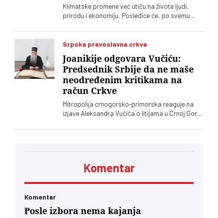
Klimatske promene već utiču na živote ljudi,
prirodu i ekonomiju. Posledice će, po svemu
sudeći, bivati sve ekstremnije. Evropa se čini
nespremnom za distopiju koja se pretvara u
stvarnost
Srpska pravoslavna crkva
Joanikije odgovara Vučiću:
Predsednik Srbije da ne maše
neodređenim kritikama na
račun Crkve
Mitropolija crnogorsko-primorska reaguje na
izjave Aleksandra Vučića o litijama u Crnoj Gori
2020. koje „vrve od nejasnoća”
Komentar
Komentar
Posle izbora nema kajanja