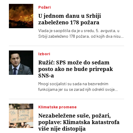
Požari
U jednom danu u Srbiji
zabeleženo 178 požara
Vlada je saopštila da je u sredu, 5. avgusta, u
Srbiji zabeleženo 178 požara, od kojih dva nisu
ugašena
Izbori
Ružić: SPS može do sedam
posto ako ne bude prirepak
SNS-a
Mnogi socijalisti su sada na bezvrednim
funkcijama jer su se zarad njih odrekli svoje
politike, kaže Branko Ružić za austrijsku
agenciju
Klimatske promene
Nezabeležene suše, požari,
poplave: Klimatska katastrofa
više nije distopija