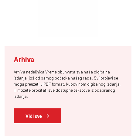
Arhiva
Arhiva nedeljnika Vreme obuhvata sva naša digitalna
izdanja, još od samog početka našeg rada. Svi brojevi se
mogu preuzeti u PDF format, kupovinom digitalnog izdanja,
ili možete pročitati sve dostupne tekstove iz odabranog
izdanja.
Vidi sve