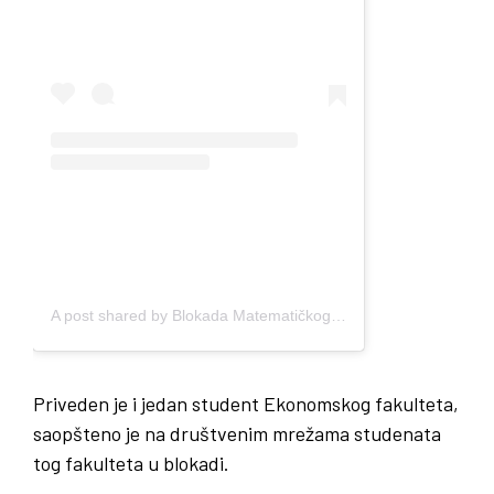
A post shared by Blokada Matematičkog fakulteta Univerziteta u Beogradu (@blokada.matf)
Priveden je i jedan student Ekonomskog fakulteta,
saopšteno je na društvenim mrežama studenata
tog fakulteta u blokadi.