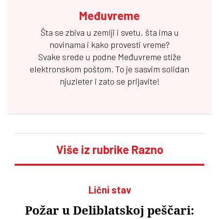
Međuvreme
Šta se zbiva u zemlji i svetu, šta ima u
novinama i kako provesti vreme?
Svake srede u podne
Međuvreme
stiže
elektronskom poštom. To je sasvim solidan
njuzleter i zato se prijavite!
Više iz rubrike Razno
Lični stav
Požar u Deliblatskoj peščari: