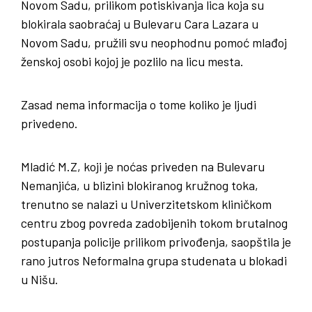
Novom Sadu, prilikom potiskivanja lica koja su
blokirala saobraćaj u Bulevaru Cara Lazara u
Novom Sadu, pružili svu neophodnu pomoć mlađoj
ženskoj osobi kojoj je pozlilo na licu mesta.
Zasad nema informacija o tome koliko je ljudi
privedeno.
Mladić M.Z, koji je noćas priveden na Bulevaru
Nemanjića, u blizini blokiranog kružnog toka,
trenutno se nalazi u Univerzitetskom kliničkom
centru zbog povreda zadobijenih tokom brutalnog
postupanja policije prilikom privođenja, saopštila je
rano jutros Neformalna grupa studenata u blokadi
u Nišu.