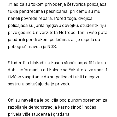
„Mladića su tokom privođenja četvorica policajaca
tukla pendrecima i pesnicama, pri čemu su mu
naneli povrede rebara. Pored toga, dvojica
policajaca su jurila njegovu devojku, studentkinju
prve godine Univerziteta Metropolitan, i više puta
je udarili pendrekom po leđima, ali je uspela da
pobegne“, navela je NGS.
Studenti u blokadi su kasno sinoć saopštili i da su
dobili informaciju od kolege sa Fakulteta za sport i
fizičko vaspitanje da su policajci tukli i njegovu
sestru u pokušaju da je privedu.
Oni su naveli da je policija pod punom opremom za
razbijanje demonstracija kasno sinoć i noćas
privela više studenta i građana.