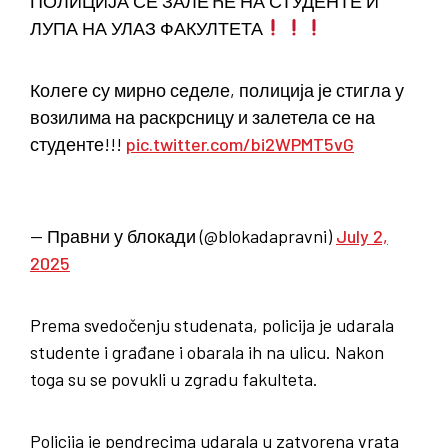
ПОЛИЦИЈА СЕ ЗАЛЕЋЕ НА СТУДЕНТЕ И
ЛУПА НА УЛАЗ ФАКУЛТЕТА
Колеге су мирно седеле, полиција је стигла у
возилима на раскрсницу и залетела се на
студенте!!!
pic.twitter.com/bi2WPMT5vG
— Правни у блокади (@blokadapravni)
July 2,
2025
Prema svedočenju studenata, policija je udarala
studente i građane i obarala ih na ulicu. Nakon
toga su se povukli u zgradu fakulteta.
Policija je pendrecima udarala u zatvorena vrata