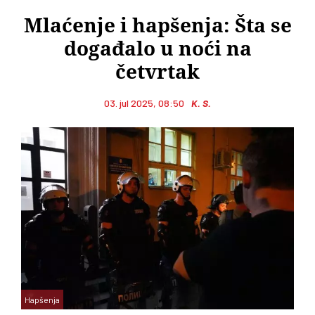
Mlaćenje i hapšenja: Šta se
događalo u noći na
četvrtak
03. jul 2025, 08:50
K. S.
Hapšenja