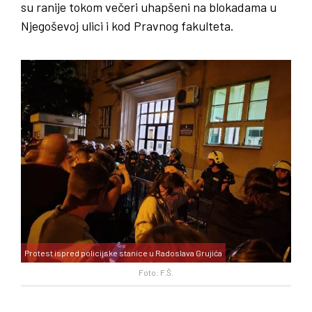
su ranije tokom večeri uhapšeni na blokadama u
Njegoševoj ulici i kod Pravnog fakulteta.
Protest ispred policijske stanice u Radoslava Grujića
Foto: F.Š.