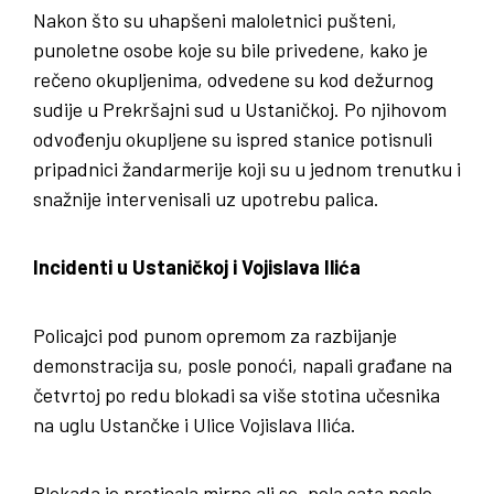
Nakon što su uhapšeni maloletnici pušteni,
punoletne osobe koje su bile privedene, kako je
rečeno okupljenima, odvedene su kod dežurnog
sudije u Prekršajni sud u Ustaničkoj. Po njihovom
odvođenju okupljene su ispred stanice potisnuli
pripadnici žandarmerije koji su u jednom trenutku i
snažnije intervenisali uz upotrebu palica.
Incidenti u Ustaničkoj i Vojislava Ilića
Policajci pod punom opremom za razbijanje
demonstracija su, posle ponoći, napali građane na
četvrtoj po redu blokadi sa više stotina učesnika
na uglu Ustančke i Ulice Vojislava Ilića.
Blokada je proticala mirno ali se, pola sata posle