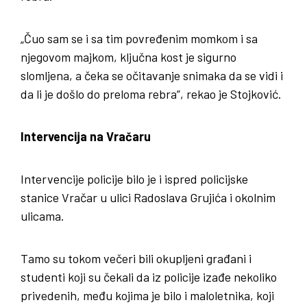
„Čuo sam se i sa tim povređenim momkom i sa
njegovom majkom, ključna kost je sigurno
slomljena, a čeka se očitavanje snimaka da se vidi i
da li je došlo do preloma rebra”, rekao je Stojković.
Intervencija na Vračaru
Intervencije policije bilo je i ispred policijske
stanice Vračar u ulici Radoslava Grujića i okolnim
ulicama.
Tamo su tokom večeri bili okupljeni građani i
studenti koji su čekali da iz policije izađe nekoliko
privedenih, među kojima je bilo i maloletnika, koji