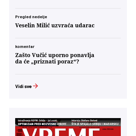
Pregled nedelje
Veselin Milić uzvraća udarac
komentar
Zašto Vučić uporno ponavlja
da će „priznati poraz“?
Vidi sve