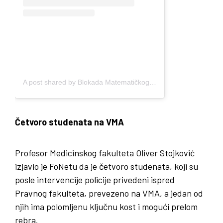
A post shared by Blokada Matematičkog fakulteta Univerziteta u Beogradu (@blokada.matf)
Četvoro studenata na VMA
Profesor Medicinskog fakulteta Oliver Stojković
izjavio je FoNetu da je četvoro studenata, koji su
posle intervencije policije privedeni ispred
Pravnog fakulteta, prevezeno na VMA, a jedan od
njih ima polomljenu ključnu kost i mogući prelom
rebra.