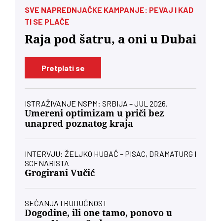
SVE NAPREDNJAČKE KAMPANJE: PEVAJ I KAD
TI SE PLAČE
Raja pod šatru, a oni u Dubai
Pretplati se
ISTRAŽIVANJE NSPM: SRBIJA – JUL 2026.
Umereni optimizam u priči bez
unapred poznatog kraja
INTERVJU: ŽELJKO HUBAČ – PISAC, DRAMATURG I
SCENARISTA
Grogirani Vučić
SEĆANJA I BUDUĆNOST
Dogodine, ili one tamo, ponovo u