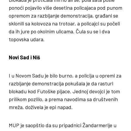
ponoći pojavilo više desetina policajaca pod punom
opremom za razbijanje demonstracija, građani se
sklonili sa kolovoza na trotoar, a policajci su počeli
da ih jure po okolnim ulicama. Čula su se i dva
topovska udara.
Novi Sad i Niš
I u Novom Sadu je bilo burno, a policija u opremi za
razbijanje demonstracija pokušala je da rasturi
blokadu kod Futoške pijace. Jednoj devojci je tom
prilikom pozlilo, a prema navodima sa društvenih
mreža, doživela je epi napad.
MUP je saopštio da su pripadnici Žandarmerije u