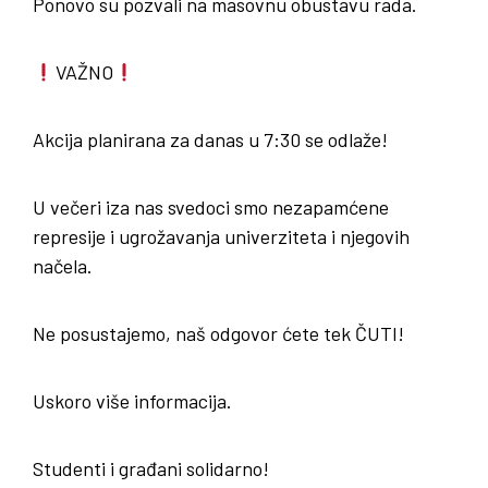
Ponovo su pozvali na masovnu obustavu rada.
VAŽNO
Akcija planirana za danas u 7:30 se odlaže!
U večeri iza nas svedoci smo nezapamćene
represije i ugrožavanja univerziteta i njegovih
načela.
Ne posustajemo, naš odgovor ćete tek ČUTI!
Uskoro više informacija.
Studenti i građani solidarno!