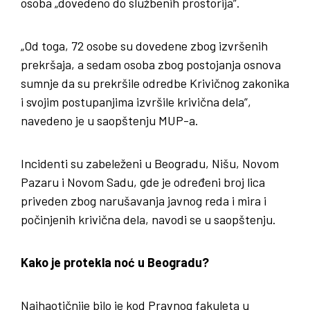
osoba „dovedeno do službenih prostorija”.
„Od toga, 72 osobe su dovedene zbog izvršenih
prekršaja, a sedam osoba zbog postojanja osnova
sumnje da su prekršile odredbe Krivičnog zakonika
i svojim postupanjima izvršile krivična dela”,
navedeno je u saopštenju MUP-a.
Incidenti su zabeleženi u Beogradu, Nišu, Novom
Pazaru i Novom Sadu, gde je određeni broj lica
priveden zbog narušavanja javnog reda i mira i
počinjenih krivična dela, navodi se u saopštenju.
Kako je protekla noć u Beogradu?
Najhaotičnije bilo je kod Pravnog fakuleta u