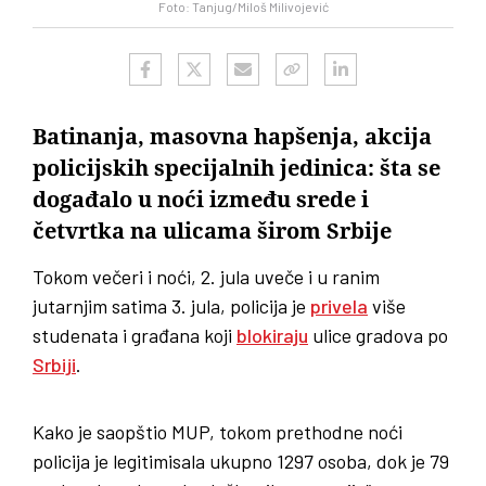
Foto: Tanjug/Miloš Milivojević
Batinanja, masovna hapšenja, akcija
policijskih specijalnih jedinica: šta se
događalo u noći između srede i
četvrtka na ulicama širom Srbije
Tokom večeri i noći, 2. jula uveče i u ranim
jutarnjim satima 3. jula, policija je
privela
više
studenata i građana koji
blokiraju
ulice gradova po
Srbiji
.
Kako je saopštio MUP, tokom prethodne noći
policija je legitimisala ukupno 1297 osoba, dok je 79