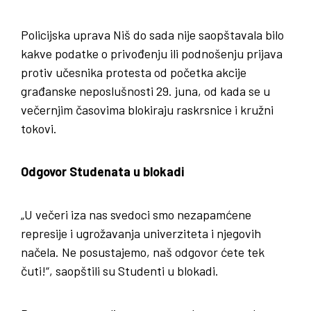
Policijska uprava Niš do sada nije saopštavala bilo
kakve podatke o privođenju ili podnošenju prijava
protiv učesnika protesta od početka akcije
građanske neposlušnosti 29. juna, od kada se u
večernjim časovima blokiraju raskrsnice i kružni
tokovi.
Odgovor Studenata u blokadi
„U večeri iza nas svedoci smo nezapamćene
represije i ugrožavanja univerziteta i njegovih
načela. Ne posustajemo, naš odgovor ćete tek
čuti!“, saopštili su Studenti u blokadi.