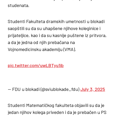
studenata.
Studenti Fakulteta dramskih umetnosti u blokadi
saopštili su da su uhapšene njihove koleginice i
prijateljice, kao i da su kasnije puštene iz pritvora,
a da je jedna od njih prebačana na
Vojnomedicinsku akademiju (VMA).
pic.twitter.com/uwLBTyu1ib
— FDU u blokadi (@sviublokade_fdu)
July 3, 2025
Studenti Matematičkog fakulteta objavili su da je
jedan njihov kolega priveden i da je prebačen u PS