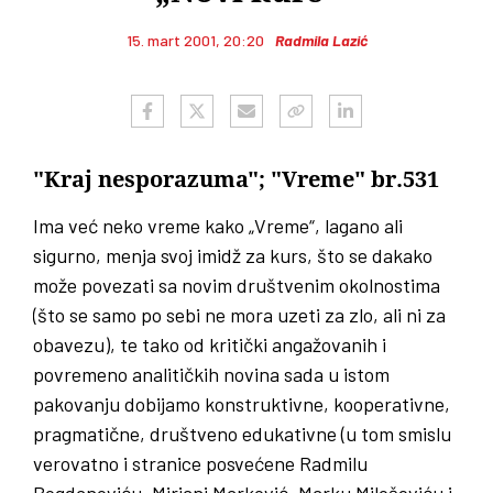
15. mart 2001, 20:20
Radmila Lazić
"Kraj nesporazuma"; "Vreme" br.531
Ima već neko vreme kako „Vreme“, lagano ali
sigurno, menja svoj imidž za kurs, što se dakako
može povezati sa novim društvenim okolnostima
(što se samo po sebi ne mora uzeti za zlo, ali ni za
obavezu), te tako od kritički angažovanih i
povremeno analitičkih novina sada u istom
pakovanju dobijamo konstruktivne, kooperativne,
pragmatične, društveno edukativne (u tom smislu
verovatno i stranice posvećene Radmilu