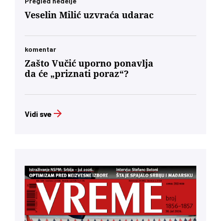
Pregled nedelje
Veselin Milić uzvraća udarac
komentar
Zašto Vučić uporno ponavlja
da će „priznati poraz“?
Vidi sve