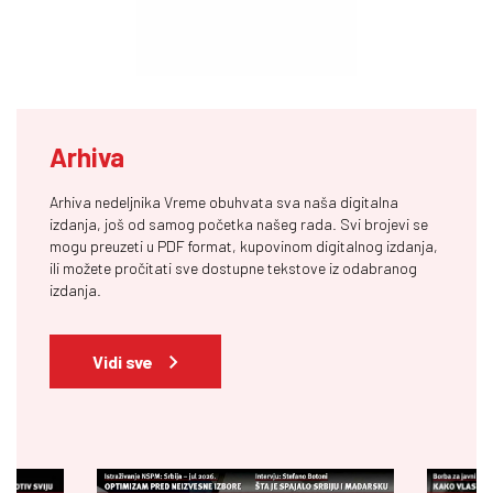
Arhiva
Arhiva nedeljnika Vreme obuhvata sva naša digitalna
izdanja, još od samog početka našeg rada. Svi brojevi se
mogu preuzeti u PDF format, kupovinom digitalnog izdanja,
ili možete pročitati sve dostupne tekstove iz odabranog
izdanja.
Vidi sve