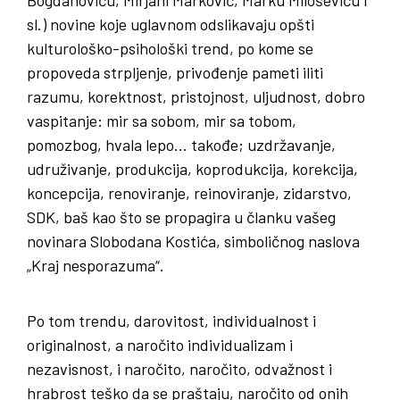
Bogdanoviću, Mirjani Marković, Marku Miloševiću i
sl.) novine koje uglavnom odslikavaju opšti
kulturološko-psihološki trend, po kome se
propoveda strpljenje, privođenje pameti iliti
razumu, korektnost, pristojnost, uljudnost, dobro
vaspitanje: mir sa sobom, mir sa tobom,
pomozbog, hvala lepo… takođe; uzdržavanje,
udruživanje, produkcija, koprodukcija, korekcija,
koncepcija, renoviranje, reinoviranje, zidarstvo,
SDK, baš kao što se propagira u članku vašeg
novinara Slobodana Kostića, simboličnog naslova
„Kraj nesporazuma“.
Po tom trendu, darovitost, individualnost i
originalnost, a naročito individualizam i
nezavisnost, i naročito, naročito, odvažnost i
hrabrost teško da se praštaju, naročito od onih