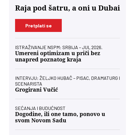
Raja pod šatru, a oni u Dubai
Pretplati se
ISTRAŽIVANJE NSPM: SRBIJA – JUL 2026.
Umereni optimizam u priči bez
unapred poznatog kraja
INTERVJU: ŽELJKO HUBAČ – PISAC, DRAMATURG I
SCENARISTA
Grogirani Vučić
SEĆANJA I BUDUĆNOST
Dogodine, ili one tamo, ponovo u
svom Novom Sadu