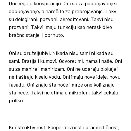
Oni neguju konspiraciju. Oni su za popunjavanje i
dopunjavanje, a naročito za prebrojavanje. Takvi
su delegirani, pozvani, akreditovani. Takvi nisu
prozvani. Takvi imaju funkciju kao neraskidivo
bračno stanje. I obrnuto.
Oni su druželjubivi. Nikada nisu sami ni kada su
sami. Bratija i kumovi. Govore: mi, nama i naše. Oni
su za manire i manirizam. Oni ne udaraju blokeje i
ne flaširaju kiselu vodu. Oni imaju nove ideje, novu
fasadu. Oni znaju šta hoće i mrze one koji znaju
šta neće. Takvi ne otimaju mikrofon, takvi čekaju
priliku.
Konstruktivnost, kooperativnost i pragmatičnost,