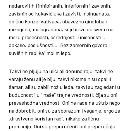
nedarovitih i inhibiranih, inferiornih i zavisnih,
zavisnih od kukavičluka i zavisti, insinuanata,
obično konzervativaca, obavezno ginofoba i
mizogena, malograđana, koji bi sve da svedu na
meru prosečnosti, osrednjosti, unisonosti i,
dakako, poslušnosti… „Bez zamornih govora i
suvišnih replika“ molim lepo.
Takvi ne pljuju na ulici ali denunciraju, takvi ne
varaju ženu ali je biju, takvi nikome nisu opalili
šamar, ali su zabili nož u leđa, takvi su zagledani u
budućnost i u “ naše“ trajne vrednosti, čija su oni
prevashodna vrednost. Oni ne rade na uštrb nego
na dobrobit, oni su za sporazum i vaganje, ergo za
„drustveno koristan rad“, nikako za ličnu
promociju. Oni su preporučeni i oni preporučuju.