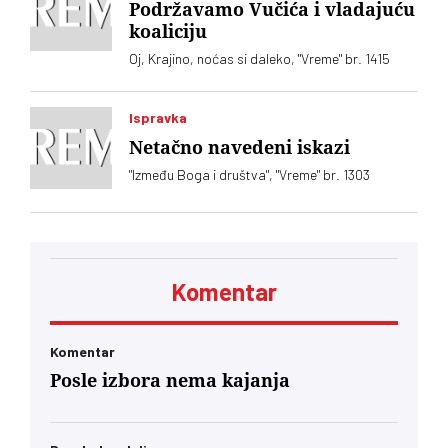
Podržavamo Vučića i vladajuću
koaliciju
Oj, Krajino, noćas si daleko, "Vreme" br. 1415
Ispravka
Netačno navedeni iskazi
"Između Boga i društva", "Vreme" br. 1303
Komentar
Komentar
Posle izbora nema kajanja