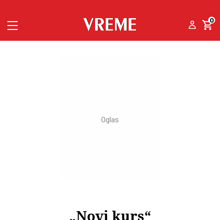
0
„Novi kurs“