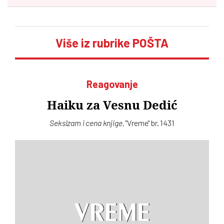
Više iz rubrike POŠTA
Reagovanje
Haiku za Vesnu Dedić
Seksizam i cena knjige
, "Vreme" br. 1431