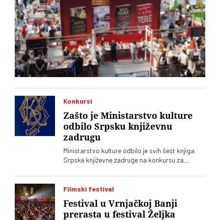
Konkursi
Zašto je Ministarstvo kulture
odbilo Srpsku književnu
zadrugu
Ministarstvo kulture odbilo je svih šest knjiga
Srpske književne zadruge na konkursu za
kapitalna dela, što se još nikad nije desilo.
Podsetimo da je predsednik SKZ profesor Milo
Lompar
Filmski festival
Festival u Vrnjačkoj Banji
prerasta u festival Željka