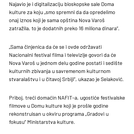
Najavio je i digitalizaciju bioskopske sale Doma
kulture za koju „smo spremni da da opredelimo
onaj iznos koji je sama opština Nova Varoš
zatražila, to je dodatnih preko 16 miliona dinara“.
„Sama činjenica da će se i ovde održavati
Nacionalni festival filma i televizije govori da će
Nova Varoš u jednom delu godine postati i sedište
kulturnih zbivanja u savremenom kulturnom
stvaralaštvu i u čitavoj Srbiji”, ukazao je Selaković.
Priboj, treći domaćin NAFIT-a, ugostiće festivalske
filmove u Domu kulture koji je prošle godine
rekonstruisan u okviru programa „Gradovi u
fokusu“ Ministarstva kulture.