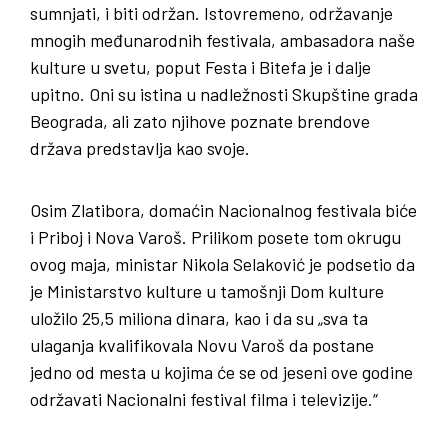
sumnjati, i biti održan. Istovremeno, održavanje
mnogih međunarodnih festivala, ambasadora naše
kulture u svetu, poput Festa i Bitefa je i dalje
upitno. Oni su istina u nadležnosti Skupštine grada
Beograda, ali zato njihove poznate brendove
država predstavlja kao svoje.
Osim Zlatibora, domaćin Nacionalnog festivala biće
i Priboj i Nova Varoš. Prilikom posete tom okrugu
ovog maja, ministar Nikola Selaković je podsetio da
je Ministarstvo kulture u tamošnji Dom kulture
uložilo 25,5 miliona dinara, kao i da su „sva ta
ulaganja kvalifikovala Novu Varoš da postane
jedno od mesta u kojima će se od jeseni ove godine
održavati Nacionalni festival filma i televizije.“