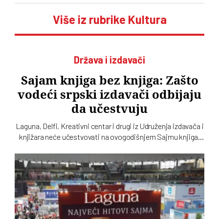
Više iz rubrike Kultura
Država i izdavači
Sajam knjiga bez knjiga: Zašto
vodeći srpski izdavači odbijaju
da učestvuju
Laguna, Delfi, Kreativni centar i drugi iz Udruženja izdavača i
knjižara neće učestvovati na ovogodišnjem Sajmu knjiga.
Takvu odluku su još prošle godine doneli Clio, Arhipelag,
Geopopetika i drugi iz Udruženja profesionalnih izdavača