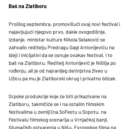
Baš na Zlatiboru
Prošlog septembra, promovišući ovaj novi festival i
najavljujući njegovo prvo, dakle ovogodišnje,
izdanje, ministar kulture Nikola Selaković se
zahvalio reditelju Predragu Gagi Antonijeviću na
ideji i inicijativi da se osnuje ovakav festival, i to
baš na Zlatiboru. Reditelj Antonijević je Nišlija po
rođenju, ali je od najranijeg detinjstva živeo u
Užicu pa mu je Zlatiborski okrug i privatno blizak.
Srpske produkcije koje će biti prikazivane na
Zlatiboru, takmičiće se i na ostalim filmskim
festivalima u zemlji (na SoFestu u Sopotu, na
Festivalu filmskog scenarija u Vrnjačkoj banji,
Glumačkih ostvarenja u Nišu, Evropskog filma na