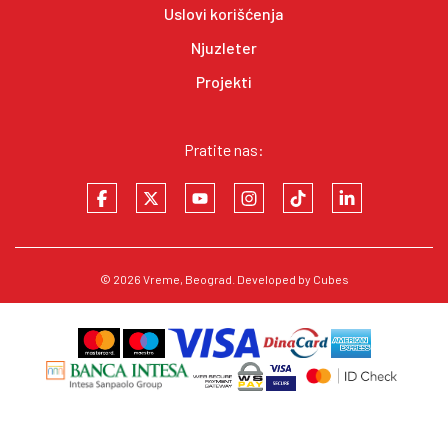
Uslovi korišćenja
Njuzleter
Projekti
Pratite nas:
© 2026
Vreme
, Beograd. Developed by
Cubes