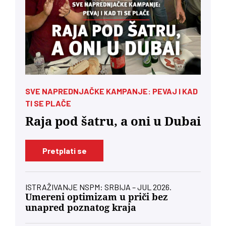
SVE NAPREDNJAČKE KAMPANJE: PEVAJ I KAD
TI SE PLAČE
Raja pod šatru, a oni u Dubai
Pretplati se
ISTRAŽIVANJE NSPM: SRBIJA – JUL 2026.
Umereni optimizam u priči bez
unapred poznatog kraja