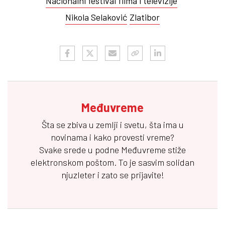
Nacionalni festival filma i televizije
Nikola Selaković
Zlatibor
Međuvreme
Šta se zbiva u zemlji i svetu, šta ima u
novinama i kako provesti vreme?
Svake srede u podne
Međuvreme
stiže
elektronskom poštom. To je sasvim solidan
njuzleter i zato se prijavite!