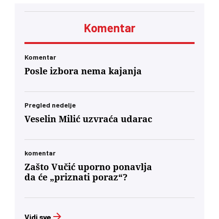
i Ozren Grabarić
Komentar
Komentar
Posle izbora nema kajanja
Pregled nedelje
Veselin Milić uzvraća udarac
komentar
Zašto Vučić uporno ponavlja
da će „priznati poraz“?
Vidi sve