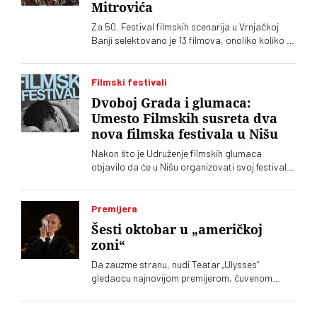
Mitrovića
Za 50. Festival filmskih scenarija u Vrnjačkoj
Banji selektovano je 13 filmova, onoliko koliko ih
je i prijavljeno. Među njima, kao i prošle godine,
dominiraju filmovi Željka Mitrovića
Filmski festivali
Dvoboj Grada i glumaca:
Umesto Filmskih susreta dva
nova filmska festivala u Nišu
Nakon što je Udruženje filmskih glumaca
objavilo da će u Nišu organizovati svoj festival,
Grad Niš je ubrzao pripreme drugog festivala.
Izgleda da će oba biti u istom terminu
Premijera
Šesti oktobar u „američkoj
zoni“
Da zauzme stranu, nudi Teatar „Ulysses“
gledaocu najnovijom premijerom, čuvenom
dramom Ronalda Harvuda „Na čijoj strani“ u
režiji Lenke Udovički. Glume Svetozar Cvetković