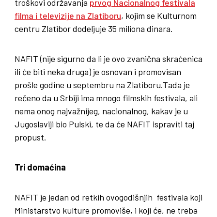
troškovi održavanja
prvog Nacionalnog festivala
filma i televizije na Zlatiboru
, kojim se Kulturnom
centru Zlatibor dodeljuje 35 miliona dinara.
NAFIT (nije sigurno da li je ovo zvanična skraćenica
ili će biti neka druga) je osnovan i promovisan
prošle godine u septembru na Zlatiboru.Tada je
rečeno da u Srbiji ima mnogo filmskih festivala, ali
nema onog najvažnijeg, nacionalnog, kakav je u
Jugoslaviji bio Pulski, te da će NAFIT ispraviti taj
propust.
Tri domaćina
NAFIT je jedan od retkih ovogodišnjih festivala koji
Ministarstvo kulture promoviše, i koji će, ne treba