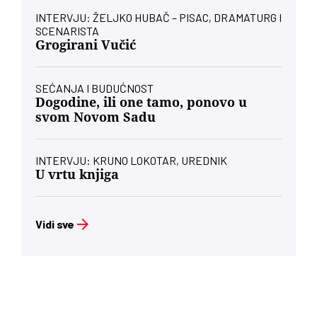
INTERVJU: ŽELJKO HUBAČ – PISAC, DRAMATURG I
SCENARISTA
Grogirani Vučić
SEĆANJA I BUDUĆNOST
Dogodine, ili one tamo, ponovo u
svom Novom Sadu
INTERVJU: KRUNO LOKOTAR, UREDNIK
U vrtu knjiga
Vidi sve