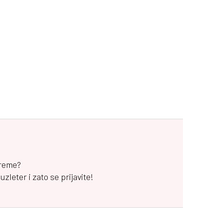
vreme?
leter i zato se prijavite!