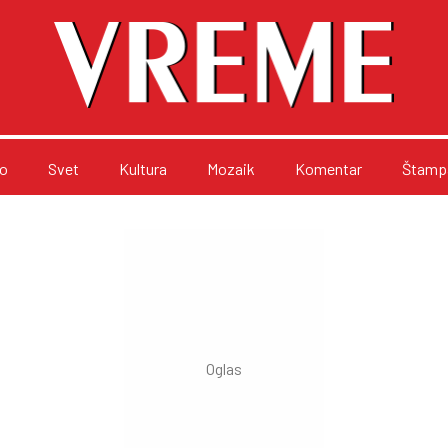
o
Svet
Kultura
Mozaik
Komentar
Štampa