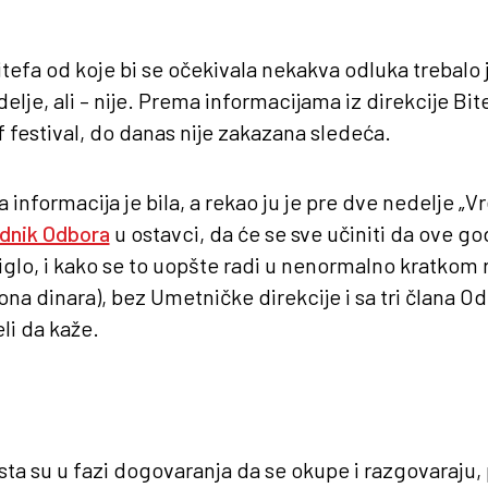
efa od koje bi se očekivala nekakva odluka trebalo 
lje, ali – nije. Prema informacijama iz direkcije Bite
f festival, do danas nije zakazana sledeća.
 informacija je bila, a rekao ju je pre dve nedelje „
dnik Odbora
u ostavci, da će se sve učiniti da ove g
tiglo, i kako se to uopšte radi u nenormalno kratkom 
na dinara), bez Umetničke direkcije i sa tri člana Od
eli da kaže.
ta su u fazi dogovaranja da se okupe i razgovaraju, 