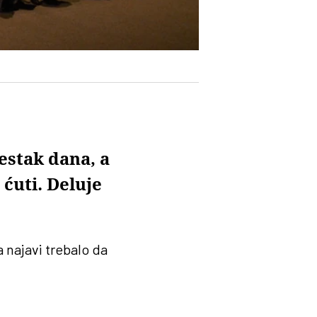
estak dana, a
ćuti. Deluje
 najavi trebalo da