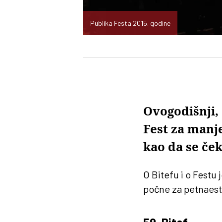
Publika Festa 2015. godine
Ovogodišnji, 
Fest za manje
kao da se ček
O Bitefu i o Festu
počne za petnaest