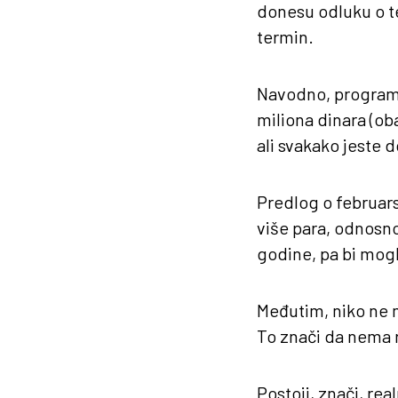
donesu odluku o te
termin.
Navodno, program 
miliona dinara (oba
ali svakako jeste d
Predlog o februars
više para, odnosno,
godine, pa bi mogl
Međutim, niko ne m
To znači da nema 
Postoji, znači, r