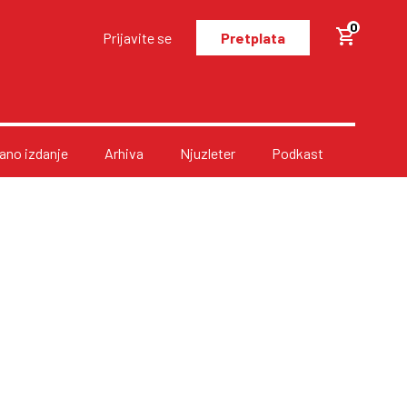
0
Prijavite se
Pretplata
no izdanje
Arhiva
Njuzleter
Podkast