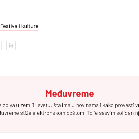
Festivali kulture
Međuvreme
e zbiva u zemlji i svetu, šta ima u novinama i kako provesti 
đuvreme
stiže elektronskom poštom. To je sasvim solidan njuz