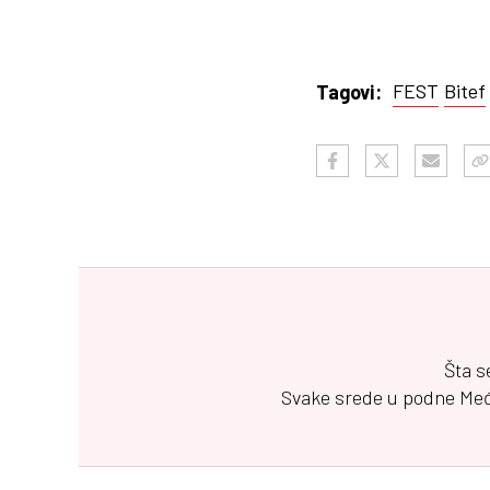
FEST
Bitef
Tagovi:
Šta s
Svake srede u podne
Me