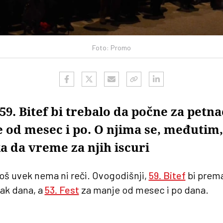
Foto: Promo
59. Bitef bi trebalo da počne za petna
 od mesec i po. O njima se, međutim, 
a da vreme za njih iscuri
 još uvek nema ni reči. Ovogodišnji,
59. Bitef
bi prema
ak dana, a
53. Fest
za manje od mesec i po dana.