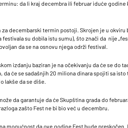
rminu: da li kraj decembra ili februar iduće godine 
za decembarski termin postoji. Skrojen je u okviru
 festivala su dobila istu sumu), što znači da nije „fe
ovoljan da se na osnovu njega održi festival.
kom izdanju baziran je na očekivanju da će se do ta
 da će se sadašnjih 20 miliona dinara spojiti sa isto 
o lakše da se diše.
ože da garantuje da će Skupština grada do februara
razloga zašto Fest ne bi bio već u decembru.
ealna mogućnost da ove godine Fest bude preskočen. 