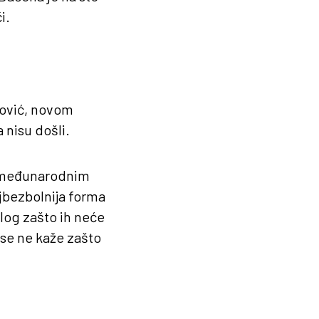
i.
ković, novom
 nisu došli.
im međunarodnim
ajbezbolnija forma
zlog zašto ih neće
 se ne kaže zašto