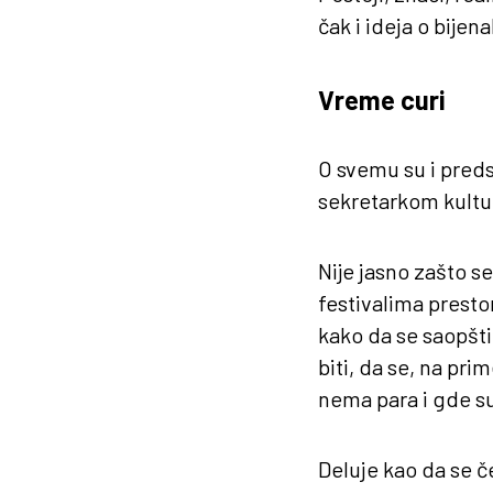
čak i ideja o bije
Vreme curi
O svemu su i pred
sekretarkom kultur
Nije jasno zašto s
festivalima preston
kako da se saopšti 
biti, da se, na pr
nema para i gde su
Deluje kao da se č