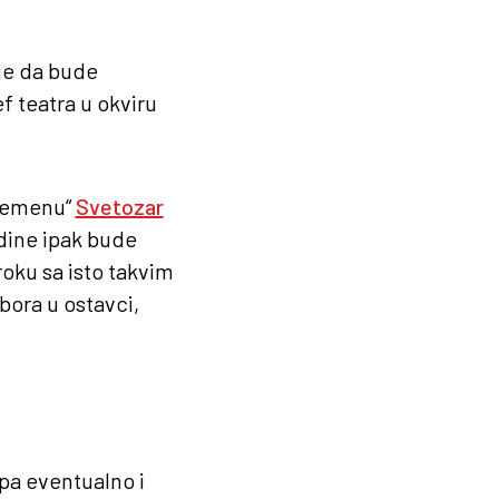
je da bude
f teatra u okviru
Vremenu“
Svetozar
odine ipak bude
roku sa isto takvim
bora u ostavci,
pa eventualno i