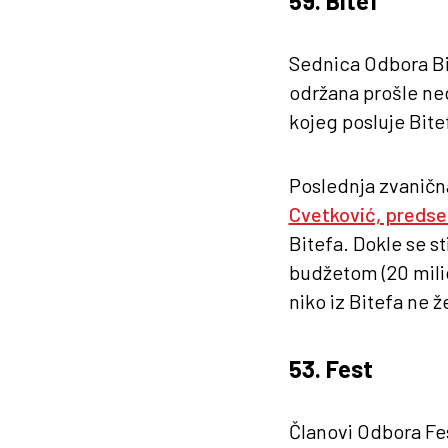
59. Bitef
Sednica Odbora Bit
održana prošle nede
kojeg posluje Bite
Poslednja zvanična
Cvetković, predse
Bitefa. Dokle se s
budžetom (20 milio
niko iz Bitefa ne ž
53. Fest
Članovi Odbora Fes