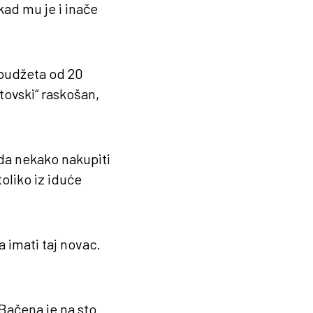
kad mu je i inače
 budžeta od 20
stovski“ raskošan,
da nekako nakupiti
toliko iz iduće
 imati taj novac.
Bačena je na sto