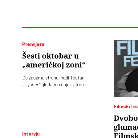
Premijera
Šesti oktobar u
„američkoj zoni“
Da zauzme stranu, nudi Teatar
„Ulysses“ gledaocu najnovijom
premijerom, čuvenom dramom
Ronalda Harvuda „Na čijoj strani“ u
režiji Lenke Udovički. Glume
Filmski fes
Svetozar Cvetković i Ozren Grabarić
Dvoboj
gluma
Intervju
Filmsk