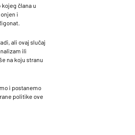
 kojeg člana u
onjen i
Rigonat.
i, ali ovaj slučaj
nalizam ili
še na koju stranu
nemo i postanemo
rane politike ove