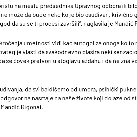
ištu na mestu predsednika Upravnog odbora ili bilo
e može da bude neko ko je bio osuđivan, krivično g
od da su se ti procesi završili“, naglasila je Mandić 
kroćenja umetnosti vidi kao autogol za onoga ko to rad
trategije vlasti da svakodnevno plasira neki senzacio
da se čovek pretvori u stoglavu aždahu i da ne zna vi
izluđivanja, da svi baldišemo od umora, psihički puk
govor na nasrtaje na naše živote koji dolaze od st
e Mandić Rigonat.