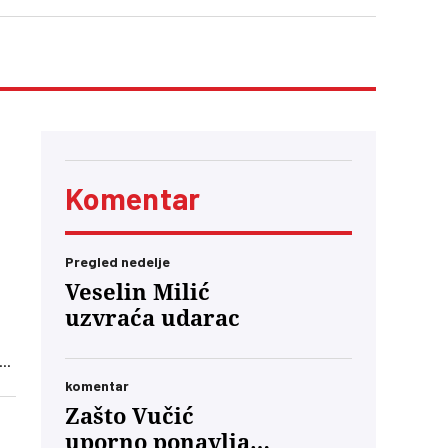
Komentar
Pregled nedelje
Veselin Milić
uzvraća udarac
adu
komentar
Zašto Vučić
uporno ponavlja