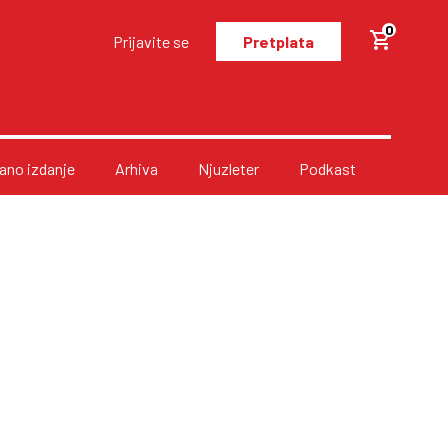
0
Prijavite se
Pretplata
no izdanje
Arhiva
Njuzleter
Podkast