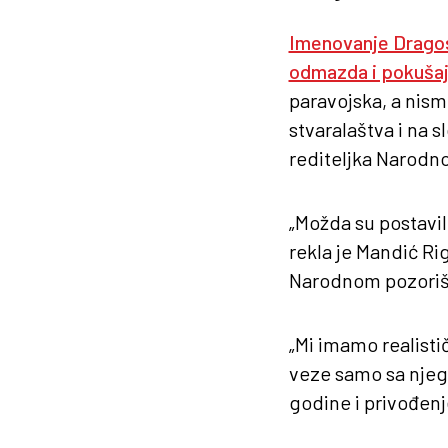
Imenovanje Drago
odmazda i pokušaj 
paravojska, a nism
stvaralaštva i na s
rediteljka Narodn
„Možda su postavil
rekla je Mandić Rig
Narodnom pozorištu
„Mi imamo realisti
veze samo sa njego
godine i privođen