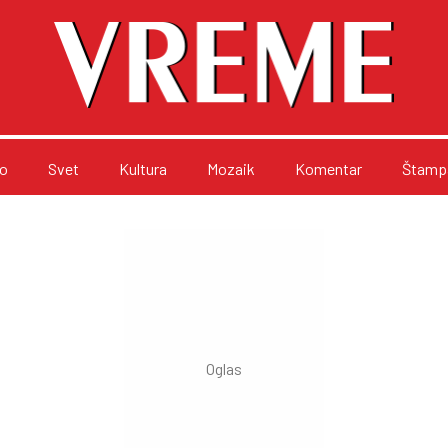
o
Svet
Kultura
Mozaik
Komentar
Štampa