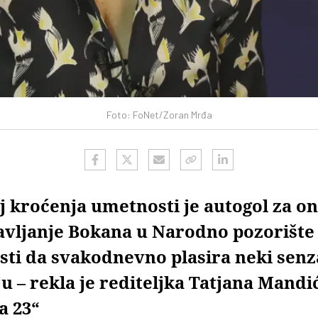
Foto: FoNet/Zoran Mrđa
j kroćenja umetnosti je autogol za on
tavljanje Bokana u Narodno pozorište
lasti da svakodnevno plasira neki sen
ju – rekla je rediteljka Tatjana Mandi
a 23“