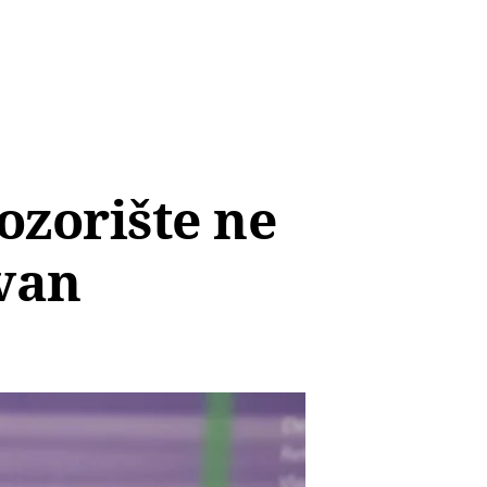
ozorište ne
ivan