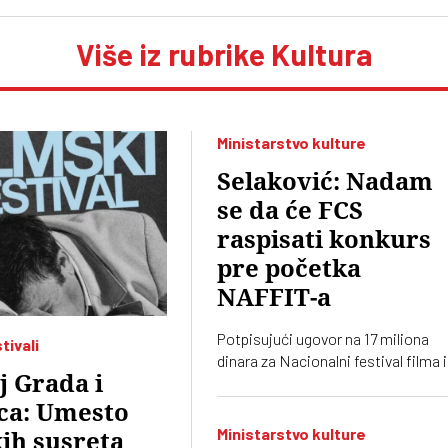
Više iz rubrike Kultura
Ministarstvo kulture
Selaković: Nadam
se da će FCS
raspisati konkurs
pre početka
NAFFIT-a
Potpisujući ugovor na 17 miliona
tivali
dinara za Nacionalni festival filma i
 Grada i
TV, ministar Selaković je izrazio n
da će Filmski centar Srbije objaviti
ca: Umesto
konkurse pre početka tog festivala
Ministarstvo kulture
ih susreta