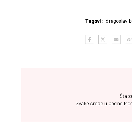
dragoslav 
Tagovi:
Šta s
Svake srede u podne
Me