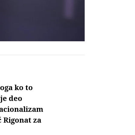
oga ko to
 je deo
zacionalizam
ć Rigonat za