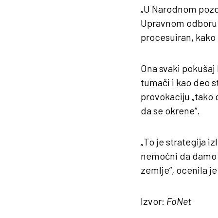
„U Narodnom pozor
Upravnom odboru n
procesuiran, kako g
Ona svaki pokušaj 
tumači i kao deo s
provokaciju „tako 
da se okrene“.
„To je strategija 
nemoćni da damo od
zemlje“, ocenila j
Izvor:
FoNet