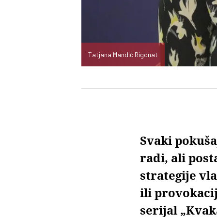
Tatjana Mandić Rigonat
Svaki pokuša
radi, ali pos
strategije v
ili provokaci
serijal „Kvak