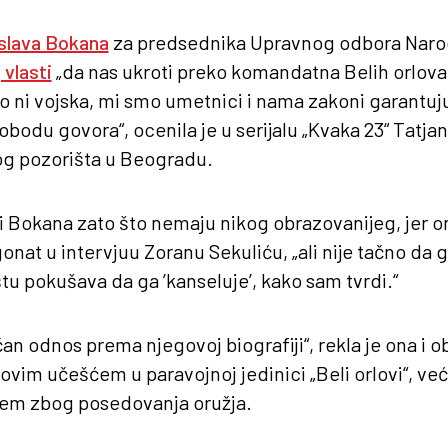
slava Bokana
za predsednika Upravnog odbora Narod
vlasti
„da nas ukroti preko komandatna Belih orlova,
o ni vojska, mi smo umetnici i nama zakoni garantuj
lobodu govora“, ocenila je u serijalu „Kvaka 23“ Tatj
og pozorišta u Beogradu.
i Bokana zato što nemaju nikog obrazovanijeg, jer o
onat u intervjuu Zoranu Sekuliću, „ali nije tačno da g
 pokušava da ga ’kanseluje’, kako sam tvrdi.“
čan odnos prema njegovoj biografiji“, rekla je ona i o
vim učešćem u paravojnoj jedinici „Beli orlovi“, već
jem zbog posedovanja oružja.