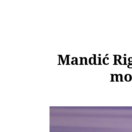
Mandić Rig
mož