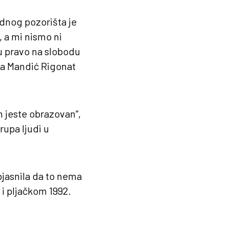
nog pozorišta je
 a mi nismo ni
u pravo na slobodu
ana Mandić Rigonat
n jeste obrazovan“,
rupa ljudi u
bjasnila da to nema
 i pljačkom 1992.