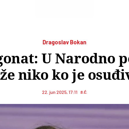
Dragoslav Bokan
onat: U Narodno p
e niko ko je osuđ
22. jun 2025, 17:11
S.Ć.