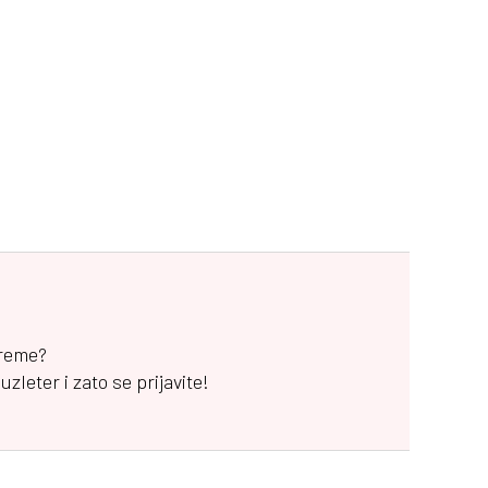
vreme?
leter i zato se prijavite!