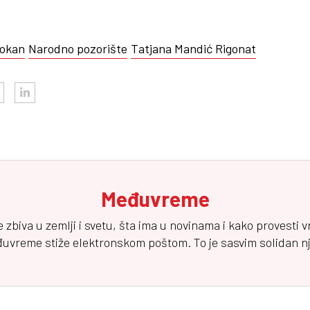
bokan
Narodno pozorište
Tatjana Mandić Rigonat
Međuvreme
e zbiva u zemlji i svetu, šta ima u novinama i kako provesti 
đuvreme
stiže elektronskom poštom. To je sasvim solidan njuz