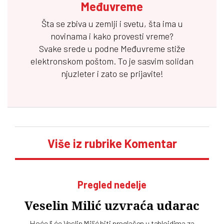
Međuvreme
Šta se zbiva u zemlji i svetu, šta ima u
novinama i kako provesti vreme?
Svake srede u podne
Međuvreme
stiže
elektronskom poštom. To je sasvim solidan
njuzleter i zato se prijavite!
Više iz rubrike Komentar
Pregled nedelje
Veselin Milić uzvraća udarac
Hoće li će Veslin Milić biti proglašen u tabloidima za