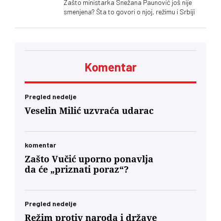
Zašto ministarka Snežana Paunović još nije
smenjena? Šta to govori o njoj, režimu i Srbiji
Komentar
Pregled nedelje
Veselin Milić uzvraća udarac
komentar
Zašto Vučić uporno ponavlja
da će „priznati poraz“?
Pregled nedelje
Režim protiv naroda i države