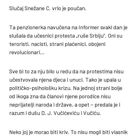
Slučaj Snežane C. vrlo je poučan.
Ta penzionerka navučena na Informer svaki dan je
slušala da učesnici protesta „ruše Srbiju“. Oni su
teroristi, nacisti, strani plaćenici, obojeni
revolucionari…
Sve bi to za nju bilo u redu da na protestima nisu
učestvovala njena djeca i unuci. Tako je upala u
političko-psihološku krizu. Na jednoj strani bolje
od ikoga zna da članovi njene porodice nisu
neprijatelji naroda i države, a opet – predala je i
razum i dušu D. J. Vučićeviću i Vučiću.
Neko joj je morao biti kriv. To nisu mogli biti vlasnik