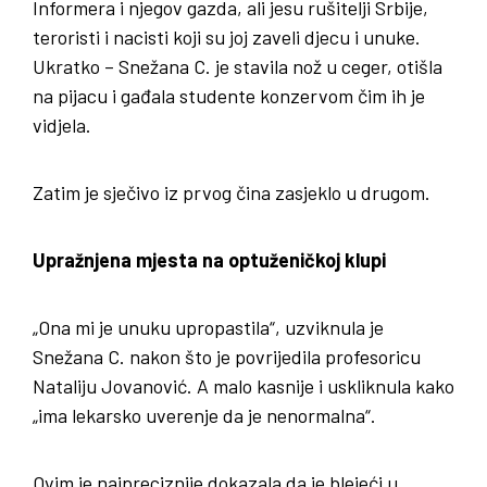
Informera i njegov gazda, ali jesu rušitelji Srbije,
teroristi i nacisti koji su joj zaveli djecu i unuke.
Ukratko – Snežana C. je stavila nož u ceger, otišla
na pijacu i gađala studente konzervom čim ih je
vidjela.
Zatim je sječivo iz prvog čina zasjeklo u drugom.
Upražnjena mjesta na optuženičkoj klupi
„Ona mi je unuku upropastila“, uzviknula je
Snežana C. nakon što je povrijedila profesoricu
Nataliju Jovanović. A malo kasnije i uskliknula kako
„ima lekarsko uverenje da je nenormalna“.
Ovim je najpreciznije dokazala da je blejeći u