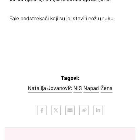
Fale podstrekači koji su joj stavili nož u ruku.
Tagovi:
Natalija Jovanović
NIS
Napad
Žena