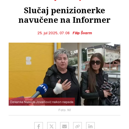
Slučaj penizionerke
navučene na Informer
25. jul 2025, 07:06
Filip Švarm
Dekanka Natalija Jovanović nakon napada
Foto: N1