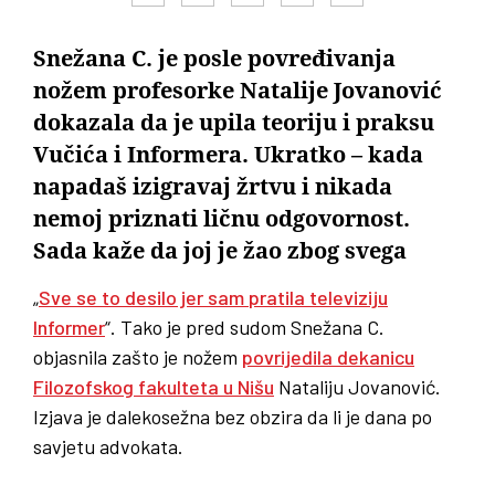
Snežana C. je posle povređivanja
nožem profesorke Natalije Jovanović
dokazala da je upila teoriju i praksu
Vučića i Informera. Ukratko – kada
napadaš izigravaj žrtvu i nikada
nemoj priznati ličnu odgovornost.
Sada kaže da joj je žao zbog svega
„
Sve se to desilo jer sam pratila televiziju
Informer
“. Tako je pred sudom Snežana C.
objasnila zašto je nožem
povrijedila dekanicu
Filozofskog fakulteta u Nišu
Nataliju Jovanović.
Izjava je dalekosežna bez obzira da li je dana po
savjetu advokata.