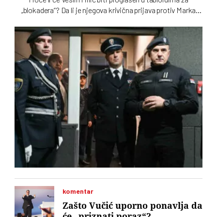
„blokadera“? Da li je njegova krivična prijava protiv Marka
Krička poruka za Aleksandra Vučića? I, ako jeste, mogu li se
očekivati nove kamare prljavog veša iz MUP-a?
komentar
Zašto Vučić uporno ponavlja da
će „priznati poraz“?