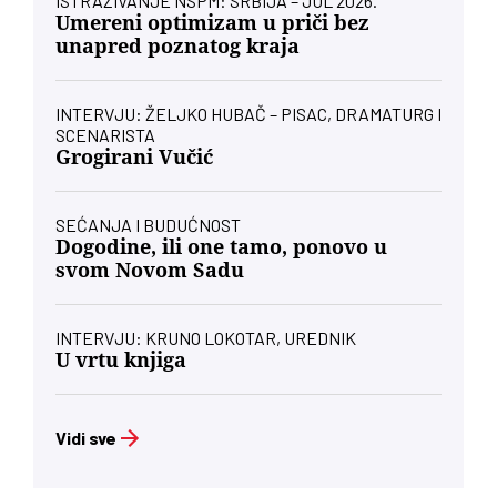
ISTRAŽIVANJE NSPM: SRBIJA – JUL 2026.
Umereni optimizam u priči bez
unapred poznatog kraja
INTERVJU: ŽELJKO HUBAČ – PISAC, DRAMATURG I
SCENARISTA
Grogirani Vučić
SEĆANJA I BUDUĆNOST
Dogodine, ili one tamo, ponovo u
svom Novom Sadu
INTERVJU: KRUNO LOKOTAR, UREDNIK
U vrtu knjiga
Vidi sve