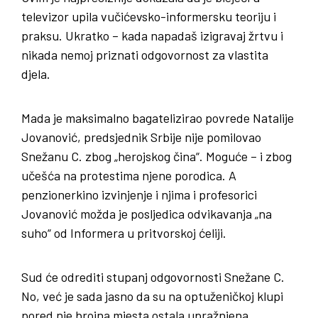
televizor upila vučićevsko-informersku teoriju i
praksu. Ukratko – kada napadaš izigravaj žrtvu i
nikada nemoj priznati odgovornost za vlastita
djela.
Mada je maksimalno bagatelizirao povrede Natalije
Jovanović, predsjednik Srbije nije pomilovao
Snežanu C. zbog „herojskog čina“. Moguće – i zbog
učešća na protestima njene porodica. A
penzionerkino izvinjenje i njima i profesorici
Jovanović možda je posljedica odvikavanja „na
suho“ od Informera u pritvorskoj ćeliji.
Sud će odrediti stupanj odgovornosti Snežane C.
No, već je sada jasno da su na optuženičkoj klupi
pored nje brojna mjesta ostala upražnjena.