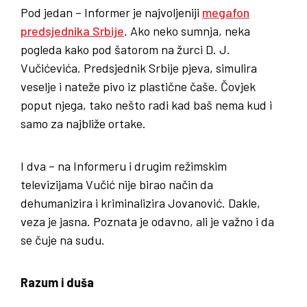
Pod jedan – Informer je najvoljeniji
megafon
predsjednika Srbije
. Ako neko sumnja, neka
pogleda kako pod šatorom na žurci D. J.
Vučićevića. Predsjednik Srbije pjeva, simulira
veselje i nateže pivo iz plastične čaše. Čovjek
poput njega, tako nešto radi kad baš nema kud i
samo za najbliže ortake.
I dva – na Informeru i drugim režimskim
televizijama Vučić nije birao način da
dehumanizira i kriminalizira Jovanović. Dakle,
veza je jasna. Poznata je odavno, ali je važno i da
se čuje na sudu.
Razum i duša