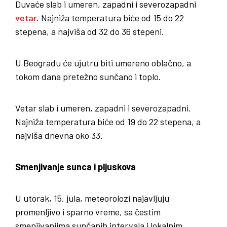
Duvaće slab i umeren, zapadni i severozapadni
vetar
. Najniža temperatura biće od 15 do 22
stepena, a najviša od 32 do 36 stepeni.
U Beogradu će ujutru biti umereno oblačno, a
tokom dana pretežno sunčano i toplo.
Vetar slab i umeren, zapadni i severozapadni.
Najniža temperatura biće od 19 do 22 stepena, a
najviša dnevna oko 33.
Smenjivanje sunca i pljuskova
U utorak, 15. jula, meteorolozi najavljuju
promenljivo i sparno vreme, sa čestim
smenjivanjima sunčanih intervala i lokalnim