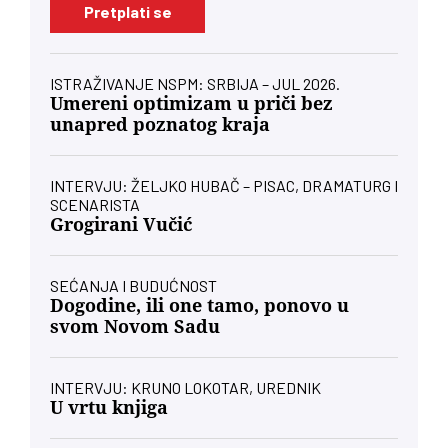
Pretplati se
ISTRAŽIVANJE NSPM: SRBIJA – JUL 2026.
Umereni optimizam u priči bez
unapred poznatog kraja
INTERVJU: ŽELJKO HUBAČ – PISAC, DRAMATURG I
SCENARISTA
Grogirani Vučić
SEĆANJA I BUDUĆNOST
Dogodine, ili one tamo, ponovo u
svom Novom Sadu
INTERVJU: KRUNO LOKOTAR, UREDNIK
U vrtu knjiga