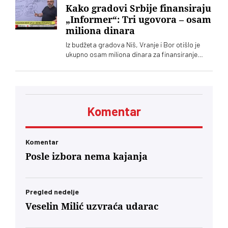
Kako gradovi Srbije finansiraju
„Informer“: Tri ugovora – osam
miliona dinara
Iz budžeta gradova Niš, Vranje i Bor otišlo je
ukupno osam miliona dinara za finansiranje
tabloida „Informer“, kaže Jelena Milošević,
narodna poslanica Stranke slobode i pravde
Komentar
Komentar
Posle izbora nema kajanja
Pregled nedelje
Veselin Milić uzvraća udarac