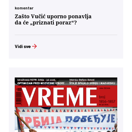
komentar
Zašto Vučić uporno ponavlja
da će „priznati poraz“?
Vidi sve