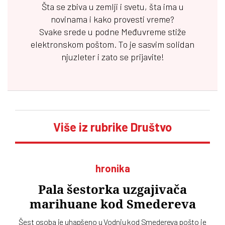
Šta se zbiva u zemlji i svetu, šta ima u
novinama i kako provesti vreme?
Svake srede u podne
Međuvreme
stiže
elektronskom poštom. To je sasvim solidan
njuzleter i zato se prijavite!
Više iz rubrike Društvo
hronika
Pala šestorka uzgajivača
marihuane kod Smedereva
Šest osoba je uhapšeno u Vodnju kod Smedereva pošto je