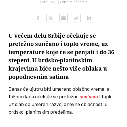
Foto: Tanjug / Vladimir Šporčić
U većem delu Srbije očekuje se
pretežno sunčano i toplo vreme, uz
temperature koje će se penjati i do 36
stepeni. U brdsko-planinskim
krajevima biće nešto više oblaka u
popodnevnim satima
Danas će ujutru biti umereno oblačno vreme, a
tokom dana očekuje se pretežno
sunčano
i toplo
uz slab do umeren razvoj dnevne oblačnosti u
brdsko-planinskim predelima.