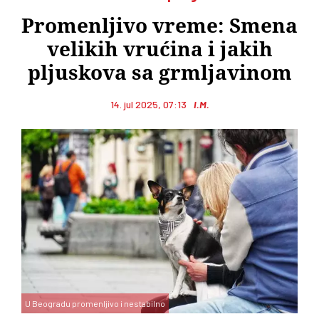
Promenljivo vreme: Smena
velikih vrućina i jakih
pljuskova sa grmljavinom
14. jul 2025, 07:13
I.M.
U Beogradu promenljivo i nestabilno