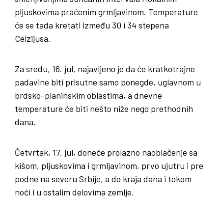
pljuskovima praćenim grmljavinom. Temperature
će se tada kretati između 30 i 34 stepena
Celzijusa.
Za sredu, 16. jul, najavljeno je da će kratkotrajne
padavine biti prisutne samo ponegde, uglavnom u
brdsko-planinskim oblastima, a dnevne
temperature će biti nešto niže nego prethodnih
dana.
Četvrtak, 17. jul, doneće prolazno naoblačenje sa
kišom, pljuskovima i grmljavinom, prvo ujutru i pre
podne na severu Srbije, a do kraja dana i tokom
noći i u ostalim delovima zemlje.