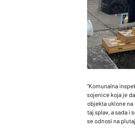
“Komunalna inspekc
sojenice koja je d
objekta uklone na 
taj splav, a sada i
se odnosi na pluta