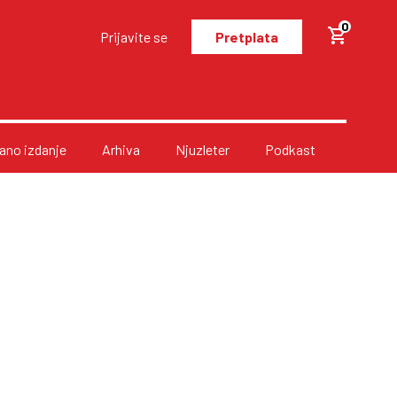
0
Prijavite se
Pretplata
no izdanje
Arhiva
Njuzleter
Podkast