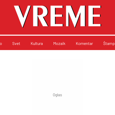
o
Svet
Kultura
Mozaik
Komentar
Štampa