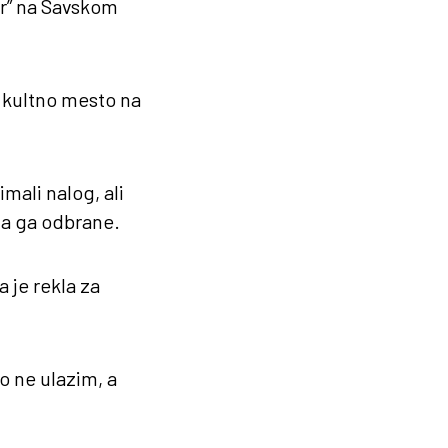
ar” na Savskom
o kultno mesto na
mali nalog, ali
 da ga odbrane.
a je rekla za
to ne ulazim, a