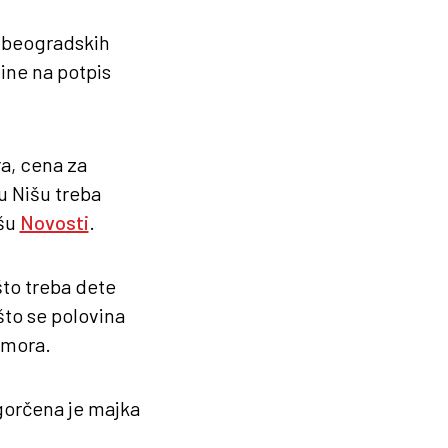
ih beogradskih
dine na potpis
a, cena za
u Nišu treba
išu
Novosti
.
što treba dete
što se polovina
dmora.
gorčena je majka