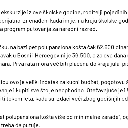
i ekskurzije iz ove školske godine, roditelji pojedin
neprijatno iznenađeni kada im je, na kraju školske go
za program putovanja za naredni razred.
ku, na bazi pet polupansiona košta čak 62.900 dinar
vak u Bosni i Hercegovini je 36.500, a za dva dana 
nara. Prva rata mora već biti plaćena do kraja jula, p
cu ovo je veliki izdatak za kućni budžet, pogotovu 
vanje i kupiti sve što je neophodno. Otežavajuće je i 
iti tokom leta, kada su izdaci veći zbog godišnjih o
et polupansiona košta više od minimalne zarade“, o
 treba da putuje.