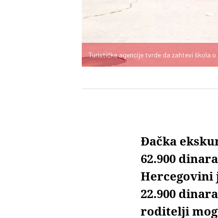
Turističke agencije tvrde da zahtevi škola o
Đačka ekskur
62.900 dinar
Hercegovini j
22.900 dinara
roditelji mog