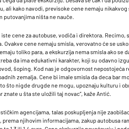
d čega da plate ekskurziju. Dešava se čak i da podižu
etu, ali kako navodi, previsoke cene nemaju nikakvog 
m putovanjima ništa ne nauče.
e iste cene za autobuse, vodiča i direktora. Recimo,
. Ovakve cene nemaju smisla, verovatno će se uskor
nemaju toliko para, a ekskurzija nema smisla ako se d
treba da ima edukativni karakter, koji su odavno izgu
ovod, šoping. Kod nas je odgovornost nepostojeća re
padnih zemalja. Cene bi imale smisla da deca bar m
što što nigde drugde ne mogu, upoznaju kulturu i ob
 znate u šta ste uložili taj novac“, kaže Antić.
stičkim agencijama, talas poskupljenja nije zaobišao
, prema njihovim informacijama, zakup autobusa ran
e to 1,3 ili 1,4 evra. Cene ekskurzija povećavaju i na