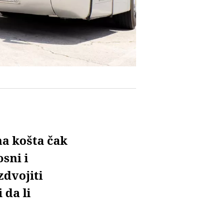
na košta čak
sni i
zdvojiti
 da li