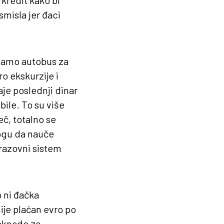
 kredit kako bi
smisla jer đaci
 samo autobus za
o ekskurzije i
aje poslednji dinar
bile. To su više
č, totalno se
ogu da nauče
razovni sistem
 ni đačka
ije plaćan evro po
doknade za