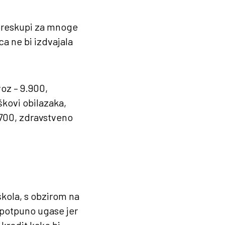
u preskupi za mnoge
ca ne bi izdvajala
voz – 9.900,
kovi obilazaka,
4.700, zdravstveno
kola, s obzirom na
 potpuno ugase jer