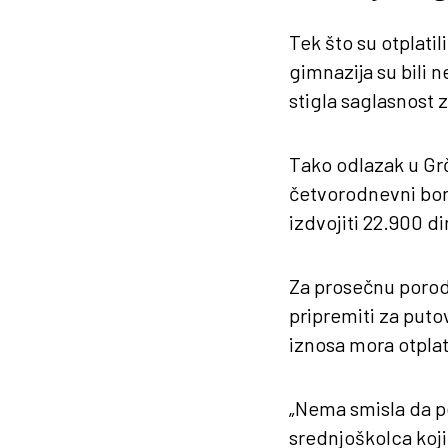
Tek što su otplatil
gimnazija su bili 
stigla saglasnost 
Tako odlazak u Grč
četvorodnevni bora
izdvojiti 22.900 di
Za prosečnu porodi
pripremiti za puto
iznosa mora otplat
„Nema smisla da p
srednjoškolca koji