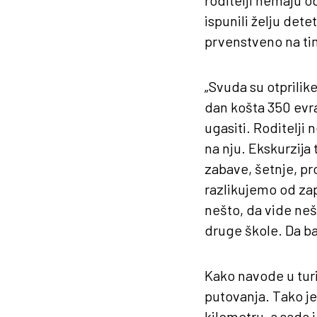
roditelji nemaju o
ispunili želju det
prvenstveno na ti
„Svuda su otprilik
dan košta 350 evra
ugasiti. Roditelji 
na nju. Ekskurzija 
zabave, šetnje, pr
razlikujemo od za
nešto, da vide ne
druge škole. Da bar
Kako navode u turi
putovanja. Tako je
kilometru, a sada j