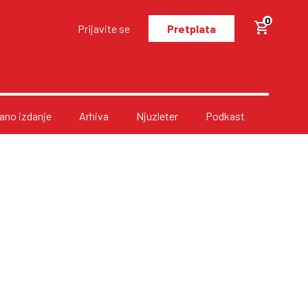
0
Prijavite se
Pretplata
no izdanje
Arhiva
Njuzleter
Podkast