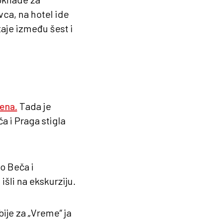
ca, na hotel ide
taje između šest i
rena.
Tada je
 i Praga stigla
o Beča i
šli na ekskurziju.
bije za „Vreme“ ja