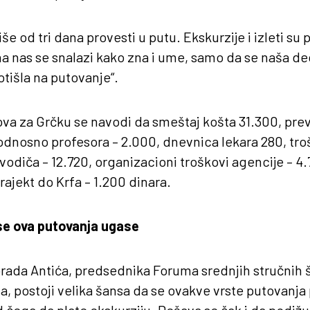
še od tri dana provesti u putu. Ekskurzije i izleti s
ina nas se snalazi kako zna i ume, samo da se naša de
otišla na putovanje“.
kova za Grčku se navodi da smeštaj košta 31.300, pre
dnosno profesora – 2.000, dnevnica lekara 280, troš
h vodiča – 12.720, organizacioni troškovi agencije – 
rajekt do Krfa – 1.200 dinara.
se ova putovanja ugase
rada Antića, predsednika Foruma srednjih stručnih š
a, postoji velika šansa da se ovakve vrste putovanja