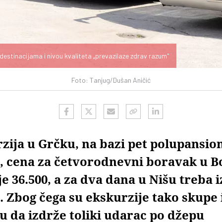
 destinacijama i nivou kvaliteta „prevazilaze zdrav razum"
Foto: Tanjug/Dušan Aničić
zija u Grčku, na bazi pet polupansio
a, cena za četvorodnevni boravak u Bo
e 36.500, a za dva dana u Nišu treba i
. Zbog čega su ekskurzije tako skupe i
u da izdrže toliki udarac po džepu