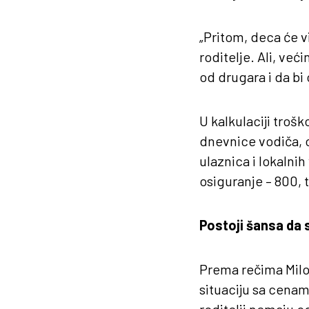
„Pritom, deca će vi
roditelje. Ali, već
od drugara i da bi 
U kalkulaciji troš
dnevnice vodiča, o
ulaznica i lokalni
osiguranje – 800, t
Postoji šansa da 
Prema rečima Milo
situaciju sa cenam