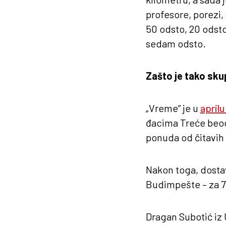
profesore, porezi,
50 odsto, 20 odsto 
sedam odsto.
Zašto je tako sk
„Vreme“ je u
aprilu
đacima Treće beog
ponuda od čitavih
Nakon toga, dostav
Budimpešte – za 73
Dragan Subotić iz U