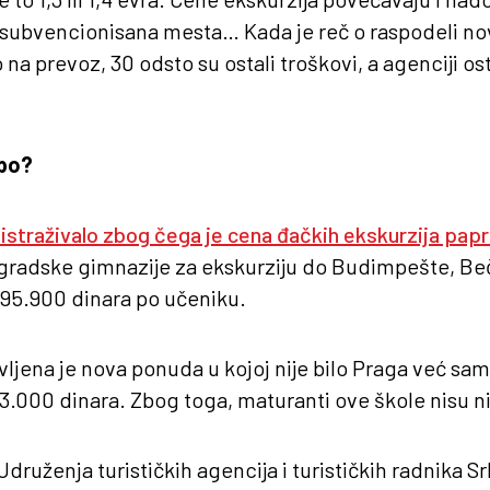
 subvencionisana mesta… Kada je reč o raspodeli nov
na prevoz, 30 odsto su ostali troškovi, a agenciji os
upo?
 istraživalo zbog čega je cena đačkih ekskurzija pap
radske gimnazije za ekskurziju do Budimpešte, Beča
 95.900 dinara po učeniku.
ljena je nova ponuda u kojoj nije bilo Praga već sam
.000 dinara. Zbog toga, maturanti ove škole nisu ni i
druženja turističkih agencija i turističkih radnika Sr