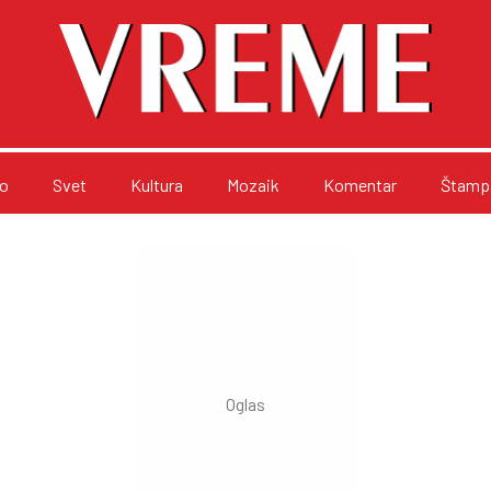
o
Svet
Kultura
Mozaik
Komentar
Štampa