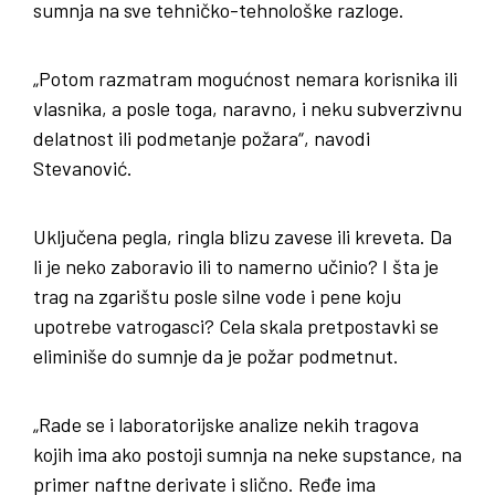
sumnja na sve tehničko-tehnološke razloge.
„Potom razmatram mogućnost nemara korisnika ili
vlasnika, a posle toga, naravno, i neku subverzivnu
delatnost ili podmetanje požara“, navodi
Stevanović.
Uključena pegla, ringla blizu zavese ili kreveta. Da
li je neko zaboravio ili to namerno učinio? I šta je
trag na zgarištu posle silne vode i pene koju
upotrebe vatrogasci? Cela skala pretpostavki se
eliminiše do sumnje da je požar podmetnut.
„Rade se i laboratorijske analize nekih tragova
kojih ima ako postoji sumnja na neke supstance, na
primer naftne derivate i slično. Ređe ima