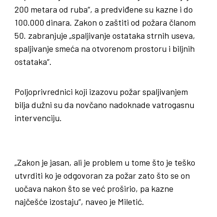
200 metara od ruba“, a predviđene su kazne i do
100.000 dinara. Zakon o zaštiti od požara članom
50. zabranjuje „spaljivanje ostataka strnih useva,
spaljivanje smeća na otvorenom prostoru i biljnih
ostataka“.
Poljoprivrednici koji izazovu požar spaljivanjem
bilja dužni su da novčano nadoknade vatrogasnu
intervenciju.
„Zakon je jasan, ali je problem u tome što je teško
utvrditi ko je odgovoran za požar zato što se on
uočava nakon što se već proširio, pa kazne
najčešće izostaju“, naveo je Miletić.