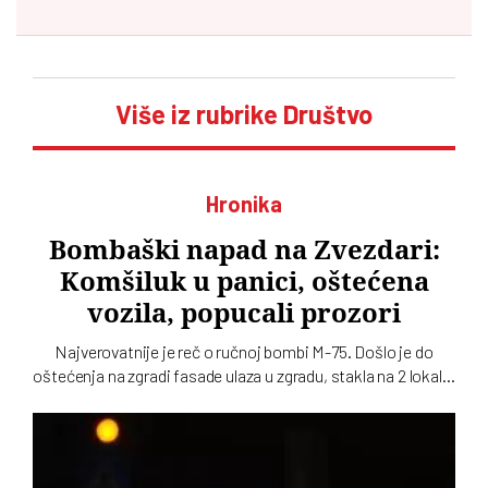
Više iz rubrike Društvo
Hronika
Bombaški napad na Zvezdari:
Komšiluk u panici, oštećena
vozila, popucali prozori
Najverovatnije je reč o ručnoj bombi M-75. Došlo je do
oštećenja na zgradi fasade ulaza u zgradu, stakla na 2 lokala,
kao i tri parkirana automobila