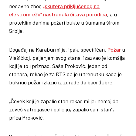
nedavno zbog
„skutera priključenog na
elektromrežu“ nastradala čitava porodica
, a u
proteklim danima požari bukte u šumama širom
Srbije.
Događaj na Karaburmi je, ipak, specifičan.
Požar
u
Vlašićkoj, paljenjem svog stana, izazvao je komšija
koji je to i priznao. Saša Proković, jedan od
stanara, rekao je za RTS da je u trenutku kada je
buknuo požar izlazio iz zgrade da baci đubre.
„Čovek koji je zapalio stan rekao mi je: nemoj da
zoveš vatrogasce i policiju, zapalio sam stan“,
priča Proković.