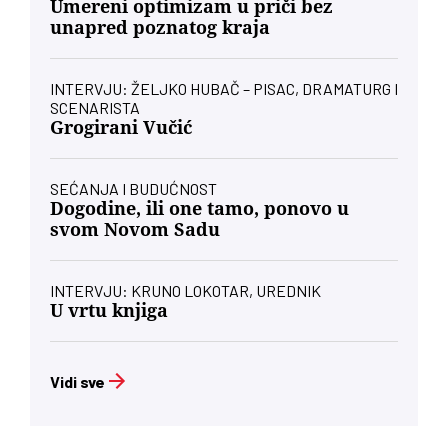
Umereni optimizam u priči bez
unapred poznatog kraja
INTERVJU: ŽELJKO HUBAČ – PISAC, DRAMATURG I
SCENARISTA
Grogirani Vučić
SEĆANJA I BUDUĆNOST
Dogodine, ili one tamo, ponovo u
svom Novom Sadu
INTERVJU: KRUNO LOKOTAR, UREDNIK
U vrtu knjiga
Vidi sve