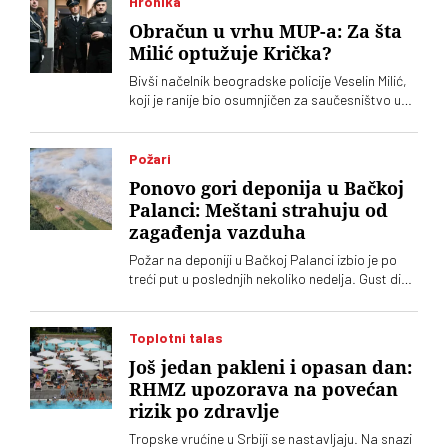
Hronika
Obračun u vrhu MUP-a: Za šta
Milić optužuje Krička?
Bivši načelnik beogradske policije Veselin Milić,
koji je ranije bio osumnjičen za saučesništvo u
ubistvu Aleksandra Nešovića Baje, optužio je
načelnika Uprave kriminalističke policije Marka
Krička da mu smešta. "Radar" piše da je sukob
Požari
dvojice visokih policijskih funkcionera otvorio
Ponovo gori deponija u Bačkoj
pitanje obračuna u vrhu MUP-a
Palanci: Meštani strahuju od
zagađenja vazduha
Požar na deponiji u Bačkoj Palanci izbio je po
treći put u poslednjih nekoliko nedelja. Gust dim
se proširio po naselju. Građani upozoravaju na
zagađenje i otežano disanje
Toplotni talas
Još jedan pakleni i opasan dan:
RHMZ upozorava na povećan
rizik po zdravlje
Tropske vrućine u Srbiji se nastavljaju. Na snazi