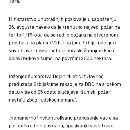
Tare.
Ministarstvo unutrašnjih poslova je u saopštenju
26. avgusta navelo da je trenutno najveći požar na
teritoriji Pirota, da se radi o požaru na otvorenom
prostoru na planini Vidlič na jugu Srbije, gde gori
suva trava i nisko rastinje obraslo žbunjem kao i
delovi bukove šume, na površini 2000 hektara.
Inženjer šumarstva Dejan Miletić iz Javnog
preduzeća Srbijašume rekao je za BBC na srpskom
da „u više od 95 odsto slučajeva, šumski požari
nastaju zbog ljudskog nemara“.
„Nenamerno i nekontrolisano prenošenje vatre sa
poljoprivrednih površina, spaljivanje suve trave,