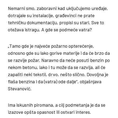
Nemarni smo, zaboravni kad uključujemo uređaje,
dotrajale su instalacije, građevinci ne prate
tehničku dokumentaciju, propisi su stari. Sve to
otežava istragu. A gde se podmeće vatra?
„Tamo gde je najveće požarno opterećenje,
odnosno gde su lako gorive materije i da će brzo da
se razvije požar. Naravno da neće posuti benzin po
nekom betonu, iako i tu može da se razvija, ali će
zapaliti neki tekstil, drvo, nešto slično. Dovoljna je
flaša benzina i da (vatra) ode dalje“, objašnjava
Stevanović.
Ima iskusnih piromana, a cilj podmetanja je da se
izazove opšta opasnost ili ostvari interes.