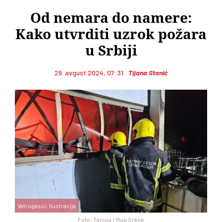
Od nemara do namere:
Kako utvrditi uzrok požara
u Srbiji
29. avgust 2024, 07:31
Tijana Stanić
Vatrogasci: Ilustracija
Foto: Tanjug / Mup Srbije