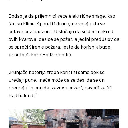
Dodao je da prijemnici veće električne snage, kao
što su klime, šporeti i drugo, ne smeju da se
ostave bez nadzora. U slučaju da se desi neki od
ovih kvarova, desiće se požar, a jedini preduslov da
se spreči širenje požara, jeste da korisnik bude
prisutan“, kaže Hadžiefendić.
„Punjače baterija treba koristiti samo dok se
uređaji pune, inače može da se desi da se on
pregreju i mogu da izazovu požar“, navodi za N1
Hadžiefendić.