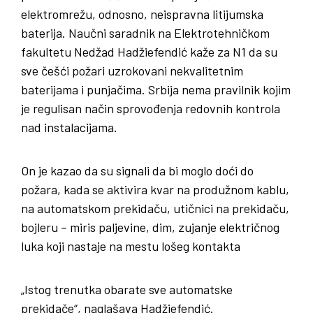
elektromrežu, odnosno, neispravna litijumska
baterija. Naučni saradnik na Elektrotehničkom
fakultetu Nedžad Hadžiefendić kaže za N1 da su
sve češći požari uzrokovani nekvalitetnim
baterijama i punjačima. Srbija nema pravilnik kojim
je regulisan način sprovođenja redovnih kontrola
nad instalacijama.
On je kazao da su signali da bi moglo doći do
požara, kada se aktivira kvar na produžnom kablu,
na automatskom prekidaču, utičnici na prekidaču,
bojleru – miris paljevine, dim, zujanje električnog
luka koji nastaje na mestu lošeg kontakta
„Istog trenutka obarate sve automatske
prekidače“, naglašava Hadžiefendić.