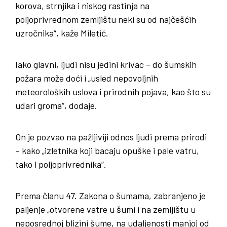
korova, strnjika i niskog rastinja na
poljoprivrednom zemljištu neki su od najčešćih
uzročnika“, kaže Miletić.
Iako glavni, ljudi nisu jedini krivac – do šumskih
požara može doći i „usled nepovoljnih
meteoroloških uslova i prirodnih pojava, kao što su
udari groma“, dodaje.
On je pozvao na pažljiviji odnos ljudi prema prirodi
– kako „izletnika koji bacaju opuške i pale vatru,
tako i poljoprivrednika“.
Prema članu 47. Zakona o šumama, zabranjeno je
paljenje „otvorene vatre u šumi i na zemljištu u
neposrednoj blizini šume, na udaljenosti manjoj od