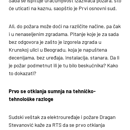
Sada se ispituje uračunljivost izazivača požara, što
će uticati na kaznu, saopštio je Prvi osnovni sud.
Ali, do požara može doći na različite načine, pa čak
i u nenaseljenim zgradama. Pitanje koje je za sada
bez odgovora je zašto je izgorela zgrada u
Krunskoj ulici u Beogradu, koja je napuštena
decenijama, bez uređaja, instalacija, stanara. Da li
je požar podmetnut ili je tu bilo beskućnika? Kako
to dokazati?
Prvo se otklanja sumnja na tehničko-
tehnološke razloge
Sudski veštak za elektrouređaje i požare Dragan
Stevanović kaže za RTS da se prvo otklanja