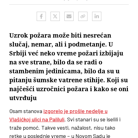
Uzrok požara može biti nesrećan
slučaj, nemar, ali i podmetanje. U
Srbiji već neko vreme požari izbijaju
na sve strane, bilo da se radi o
stambenim jedinicama, bilo da su u
pitanju šumske vatrene stihije. Koji su
najčešći uzročnici požara i kako se oni
utvrđuju
Osam stanova
izgorelo je prošle nedelje u
Vlašićkoj ulici na Paliluli
. Svi stanari su se iselili i
traže pomoć. Takve vesti, nažalost, nisu tako
retke u poslednje vreme – u Novom Sadu je