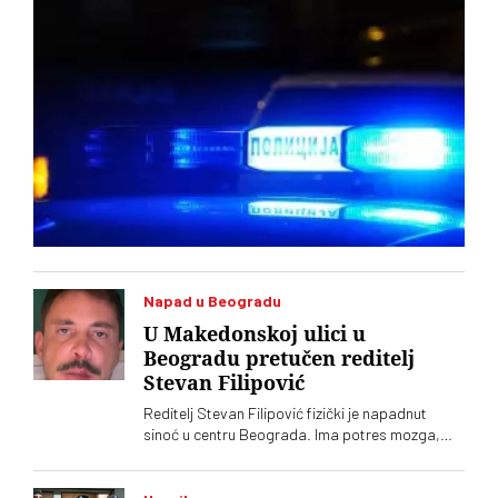
Napad u Beogradu
U Makedonskoj ulici u
Beogradu pretučen reditelj
Stevan Filipović
Reditelj Stevan Filipović fizički je napadnut
sinoć u centru Beograda. Ima potres mozga,
kopču na nozi i hematom na kuku