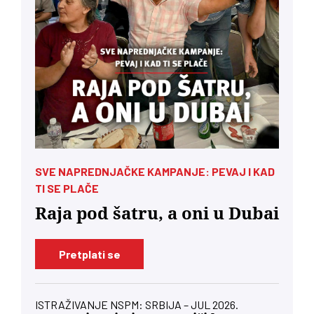
SVE NAPREDNJAČKE KAMPANJE: PEVAJ I KAD
TI SE PLAČE
Raja pod šatru, a oni u Dubai
Pretplati se
ISTRAŽIVANJE NSPM: SRBIJA – JUL 2026.