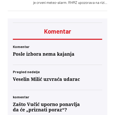
je crveni meteo-alarm. RHMZ upozorava na rizik
po zdravlje i rizik od požara
Komentar
Komentar
Posle izbora nema kajanja
Pregled nedelje
Veselin Milić uzvraća udarac
komentar
Zašto Vučić uporno ponavlja
da će „priznati poraz“?