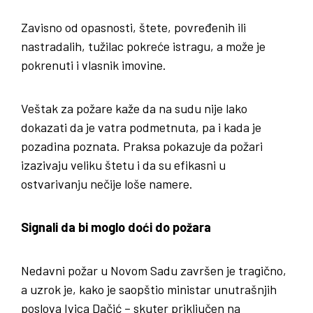
Zavisno od opasnosti, štete, povređenih ili
nastradalih, tužilac pokreće istragu, a može je
pokrenuti i vlasnik imovine.
Veštak za požare kaže da na sudu nije lako
dokazati da je vatra podmetnuta, pa i kada je
pozadina poznata. Praksa pokazuje da požari
izazivaju veliku štetu i da su efikasni u
ostvarivanju nečije loše namere.
Signali da bi moglo doći do požara
Nedavni požar u Novom Sadu završen je tragično,
a uzrok je, kako je saopštio ministar unutrašnjih
poslova Ivica Dačić – skuter priključen na