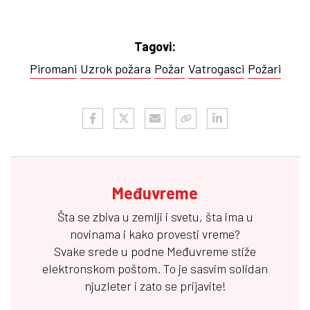
Tagovi:
Piromani
Uzrok požara
Požar
Vatrogasci
Požari
Međuvreme
Šta se zbiva u zemlji i svetu, šta ima u
novinama i kako provesti vreme?
Svake srede u podne
Međuvreme
stiže
elektronskom poštom. To je sasvim solidan
njuzleter i zato se prijavite!