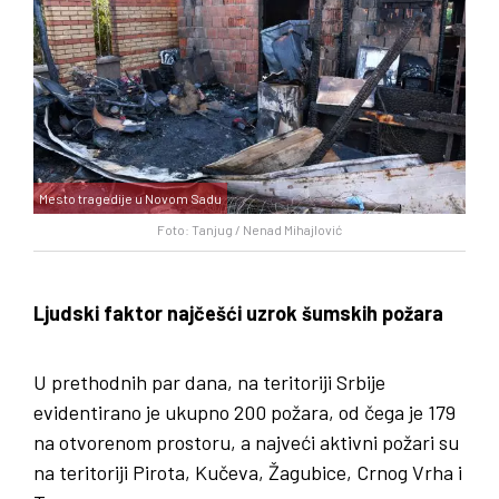
Mesto tragedije u Novom Sadu
Foto: Tanjug / Nenad Mihajlović
Ljudski faktor najčešći uzrok šumskih požara
U prethodnih par dana, na teritoriji Srbije
evidentirano je ukupno 200 požara, od čega je 179
na otvorenom prostoru, a najveći aktivni požari su
na teritoriji Pirota, Kučeva, Žagubice, Crnog Vrha i