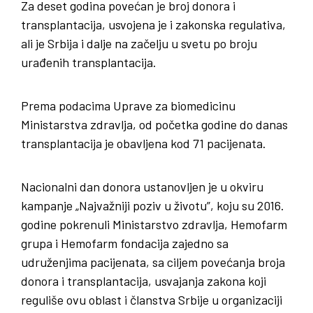
Za deset godina povećan je broj donora i
transplantacija, usvojena je i zakonska regulativa,
ali je Srbija i dalje na začelju u svetu po broju
urađenih transplantacija.
Prema podacima Uprave za biomedicinu
Ministarstva zdravlja, od početka godine do danas
transplantacija je obavljena kod 71 pacijenata.
Nacionalni dan donora ustanovljen je u okviru
kampanje „Najvažniji poziv u životu”, koju su 2016.
godine pokrenuli Ministarstvo zdravlja, Hemofarm
grupa i Hemofarm fondacija zajedno sa
udruženjima pacijenata, sa ciljem povećanja broja
donora i transplantacija, usvajanja zakona koji
reguliše ovu oblast i članstva Srbije u organizaciji