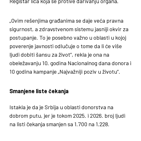
Registar lica koja se protive darivanju organa.
„Ovim rešenjima građanima se daje veća pravna
sigurnost, a zdravstvenom sistemu jasniji okvir za
postupanje. To je posebno važno u oblasti u kojoj
poverenje javnosti odlučuje o tome da li će više
ljudi dobiti šansu za život“, rekla je ona na
obeležavanju 10. godina Nacionalnog dana donora i
10 godina kampanje „Najvažniji poziv u životu“.
Smanjene liste čekanja
Istakla je da je Srbija u oblasti donorstva na
dobrom putu, jer je tokom 2025. i 2026. broj ljudi
na listi čekanja smanjen sa 1.700 na 1.228.