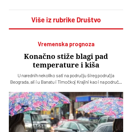
Više iz rubrike Društvo
Vremenska prognoza
Konačno stiže blagi pad
temperature i kiša
U narednih nekoliko sati na području šireg područja
Beograda, ali i u Banatu i Timočkoj Krajini kao i na području
Šumadije i Pomoravlja, juga Bačke i u brdsko-planinskim
predelima mogu se očekivati padavine, objavio je RHMZ