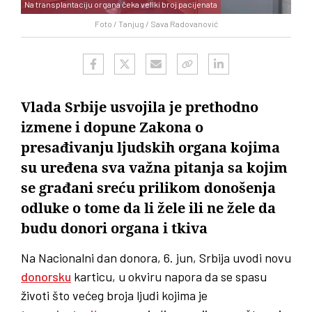
Na transplantaciju organa čeka veliki broj pacijenata
Foto / Tanjug / Sava Radovanović
Vlada Srbije usvojila je prethodno
izmene i dopune Zakona o
presađivanju ljudskih organa kojima
su uređena sva važna pitanja sa kojim
se građani sreću prilikom donošenja
odluke o tome da li žele ili ne žele da
budu donori organa i tkiva
Na Nacionalni dan donora, 6. jun, Srbija uvodi novu
donorsku
karticu, u okviru napora da se spasu
životi što većeg broja ljudi kojima je