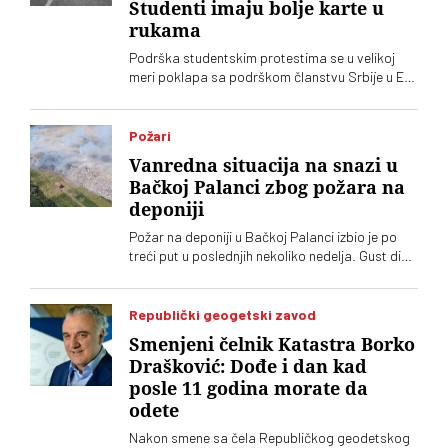
Studenti imaju bolje karte u
rukama
Podrška studentskim protestima se u velikoj
meri poklapa sa podrškom članstvu Srbije u EU.
Stručnjaci ipak ocenjuju da to neće biti jedna od
ključnih tema predstojeće izborne kampanje.
Kak god, i istraživanje Međunarodnog
Požari
republikanskog instituta pokazuje da studenti u
Vanredna situacija na snazi u
rukama imaju bolje karte od režimskih partija
Bačkoj Palanci zbog požara na
deponiji
Požar na deponiji u Bačkoj Palanci izbio je po
treći put u poslednjih nekoliko nedelja. Gust dim
se proširio po naselju. Građani upozoravaju na
zagađenje i otežano disanje
Republički geogetski zavod
Smenjeni čelnik Katastra Borko
Drašković: Dođe i dan kad
posle 11 godina morate da
odete
Nakon smene sa čela Republičkog geodetskog