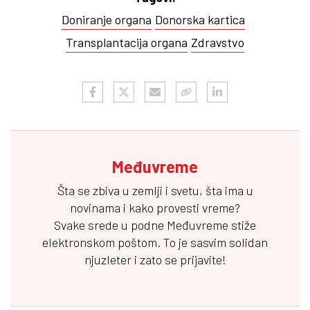
Doniranje organa
Donorska kartica
Transplantacija organa
Zdravstvo
Međuvreme
Šta se zbiva u zemlji i svetu, šta ima u
novinama i kako provesti vreme?
Svake srede u podne
Međuvreme
stiže
elektronskom poštom. To je sasvim solidan
njuzleter i zato se prijavite!