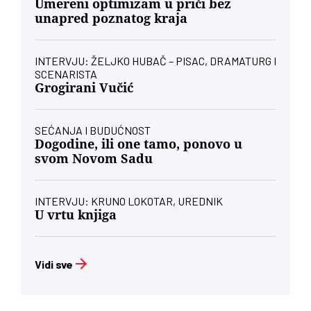
Umereni optimizam u priči bez
unapred poznatog kraja
INTERVJU: ŽELJKO HUBAČ – PISAC, DRAMATURG I
SCENARISTA
Grogirani Vučić
SEĆANJA I BUDUĆNOST
Dogodine, ili one tamo, ponovo u
svom Novom Sadu
INTERVJU: KRUNO LOKOTAR, UREDNIK
U vrtu knjiga
Vidi sve