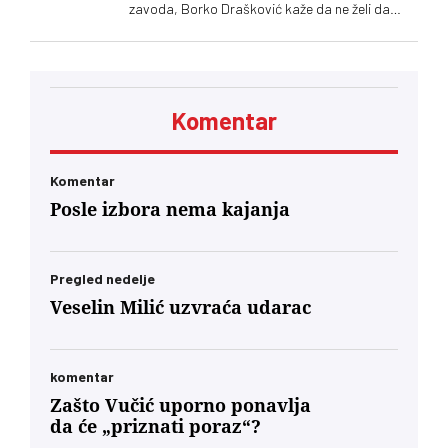
zavoda, Borko Drašković kaže da ne želi da
spekuliše o razlozima odluke Vlade Srbije
Komentar
Komentar
Posle izbora nema kajanja
Pregled nedelje
Veselin Milić uzvraća udarac
komentar
Zašto Vučić uporno ponavlja
da će „priznati poraz“?