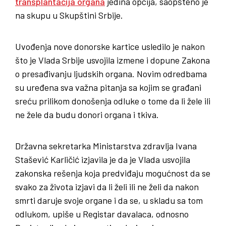
transplantacija organa
jedina opcija, saopšteno je
na skupu u Skupštini Srbije.
Uvođenja nove donorske kartice usledilo je nakon
što je Vlada Srbije usvojila izmene i dopune Zakona
o presađivanju ljudskih organa. Novim odredbama
su uređena sva važna pitanja sa kojim se građani
sreću prilikom donošenja odluke o tome da li žele ili
ne žele da budu donori organa i tkiva.
Državna sekretarka Ministarstva zdravlja Ivana
Stašević Karličić izjavila je da je Vlada usvojila
zakonska rešenja koja predviđaju mogućnost da se
svako za života izjavi da li želi ili ne želi da nakon
smrti daruje svoje organe i da se, u skladu sa tom
odlukom, upiše u Registar davalaca, odnosno