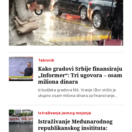
Tabloidi
Kako gradovi Srbije finansiraju
„Informer“: Tri ugovora – osam
miliona dinara
Iz budžeta gradova Niš, Vranje i Bor otišlo je
ukupno osam miliona dinara za finansiranje
tabloida „Informer“, kaže Jelena Milošević,
narodna poslanica Stranke slobode i pravde
Istraživanje javnog mnjenja
Istraživanje Međunarodnog
republikanskog insitituta: