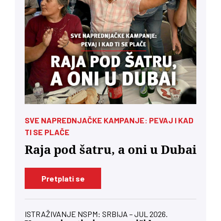
SVE NAPREDNJAČKE KAMPANJE: PEVAJ I KAD
TI SE PLAČE
Raja pod šatru, a oni u Dubai
Pretplati se
ISTRAŽIVANJE NSPM: SRBIJA – JUL 2026.