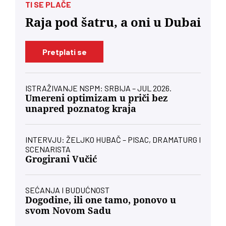
TI SE PLAČE
Raja pod šatru, a oni u Dubai
Pretplati se
ISTRAŽIVANJE NSPM: SRBIJA – JUL 2026.
Umereni optimizam u priči bez
unapred poznatog kraja
INTERVJU: ŽELJKO HUBAČ – PISAC, DRAMATURG I
SCENARISTA
Grogirani Vučić
SEĆANJA I BUDUĆNOST
Dogodine, ili one tamo, ponovo u
svom Novom Sadu