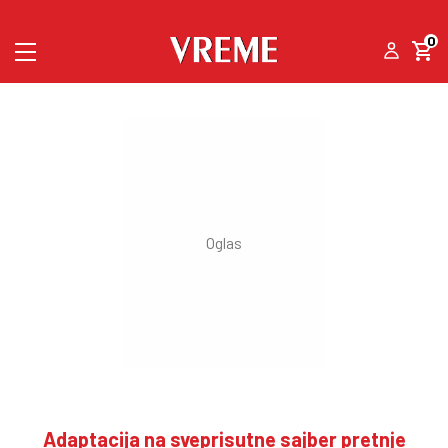
0
Adaptacija na sveprisutne sajber pretnje