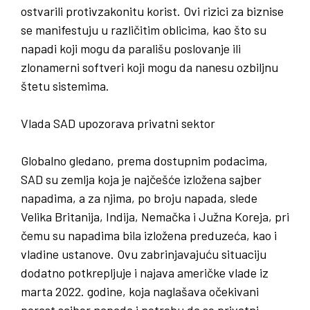
ostvarili protivzakonitu korist. Ovi rizici za biznise
se manifestuju u različitim oblicima, kao što su
napadi koji mogu da parališu poslovanje ili
zlonamerni softveri koji mogu da nanesu ozbiljnu
štetu sistemima.
Vlada SAD upozorava privatni sektor
Globalno gledano, prema dostupnim podacima,
SAD su zemlja koja je najčešće izložena sajber
napadima, a za njima, po broju napada, slede
Velika Britanija, Indija, Nemačka i Južna Koreja, pri
čemu su napadima bila izložena preduzeća, kao i
vladine ustanove. Ovu zabrinjavajuću situaciju
dodatno potkrepljuje i najava američke vlade iz
marta 2022. godine, koja naglašava očekivani
porast sajber napada i potrebu da se privatni