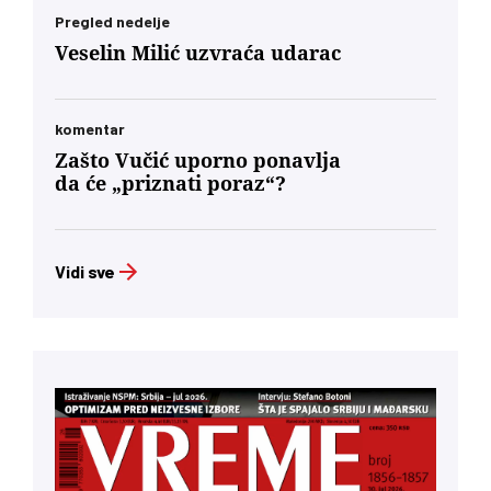
Pregled nedelje
Veselin Milić uzvraća udarac
komentar
Zašto Vučić uporno ponavlja
da će „priznati poraz“?
Vidi sve