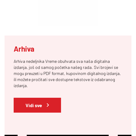
Arhiva
Arhiva nedeljnika Vreme obuhvata sva naša digitalna
izdanja, još od samog početka našeg rada. Svi brojevi se
mogu preuzeti u PDF format, kupovinom digitalnog izdanja,
ili možete pročitati sve dostupne tekstove iz odabranog
izdanja.
Vidi sve