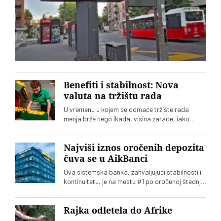
Benefiti i stabilnost: Nova
valuta na tržištu rada
U vremenu u kojem se domaće tržište rada
menja brže nego ikada, visina zarade, iako
izuzetno važna, odavno je prestala da bude
jedino merilo dobrog poslodavca. Savremeni
radnik, ali i nove generacije zaposlenih traže
Najviši iznos oročenih depozita
nešto mnogo teže nadoknadivo: stabilnost,
čuva se u AikBanci
predvidivost, brigu o zdravlju i balans između
Ova sistemska banka, zahvaljujući stabilnosti i
posla i privatnog života. Pitanje koje se
kontinuitetu, je na mestu #1 po oročenoj štednji
postavlja pred velike sisteme i poslodavce više
građana sa 1,36 milijardi evra oročenih depozita
nije samo koliko plaćaju, već kako tretiraju
čoveka iza radne pozicije
Rajka odletela do Afrike