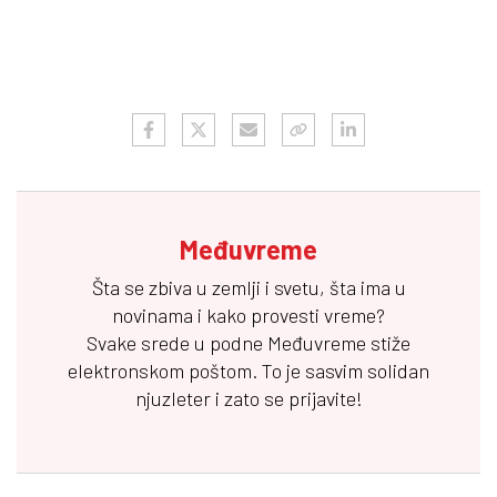
Međuvreme
Šta se zbiva u zemlji i svetu, šta ima u
novinama i kako provesti vreme?
Svake srede u podne
Međuvreme
stiže
elektronskom poštom. To je sasvim solidan
njuzleter i zato se prijavite!