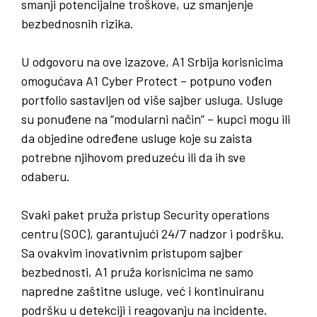
smanji potencijalne troškove, uz smanjenje
bezbednosnih rizika.
U odgovoru na ove izazove, A1 Srbija korisnicima
omogućava A1 Cyber Protect – potpuno vođen
portfolio sastavljen od više sajber usluga. Usluge
su ponuđene na “modularni način” – kupci mogu ili
da objedine određene usluge koje su zaista
potrebne njihovom preduzeću ili da ih sve
odaberu.
Svaki paket pruža pristup Security operations
centru (SOC), garantujući 24/7 nadzor i podršku.
Sa ovakvim inovativnim pristupom sajber
bezbednosti, A1 pruža korisnicima ne samo
napredne zaštitne usluge, već i kontinuiranu
podršku u detekciji i reagovanju na incidente.