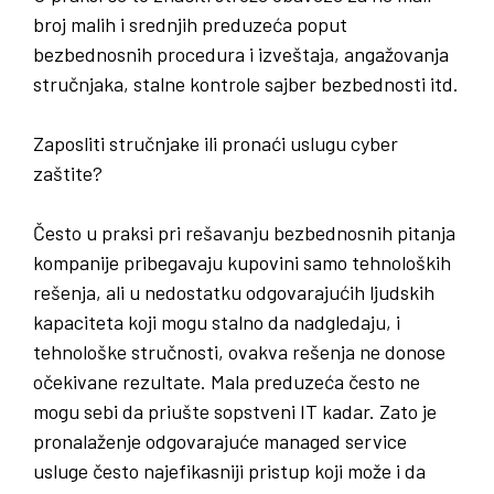
broj malih i srednjih preduzeća poput
bezbednosnih procedura i izveštaja, angažovanja
stručnjaka, stalne kontrole sajber bezbednosti itd.
Zaposliti stručnjake ili pronaći uslugu cyber
zaštite
?
Često u praksi pri rešavanju bezbednosnih pitanja
kompanije pribegavaju kupovini samo tehnoloških
rešenja, ali u nedostatku odgovarajućih ljudskih
kapaciteta koji mogu stalno da nadgledaju, i
tehnološke stručnosti, ovakva rešenja ne donose
očekivane rezultate. Mala preduzeća često ne
mogu sebi da priušte sopstveni IT kadar. Zato je
pronalaženje odgovarajuće managed service
usluge često najefikasniji pristup koji može i da