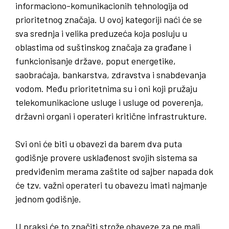
informaciono-komunikacionih tehnologija od
prioritetnog značaja. U ovoj kategoriji naći će se
sva srednja i velika preduzeća koja posluju u
oblastima od suštinskog značaja za građane i
funkcionisanje države, poput energetike,
saobraćaja, bankarstva, zdravstva i snabdevanja
vodom. Među prioritetnima su i oni koji pružaju
telekomunikacione usluge i usluge od poverenja,
državni organi i operateri kritične infrastrukture.
Svi oni će biti u obavezi da barem dva puta
godišnje provere usklađenost svojih sistema sa
predviđenim merama zaštite od sajber napada dok
će tzv. važni operateri tu obavezu imati najmanje
jednom godišnje.
U praksi će to značiti strože obaveze za ne mali