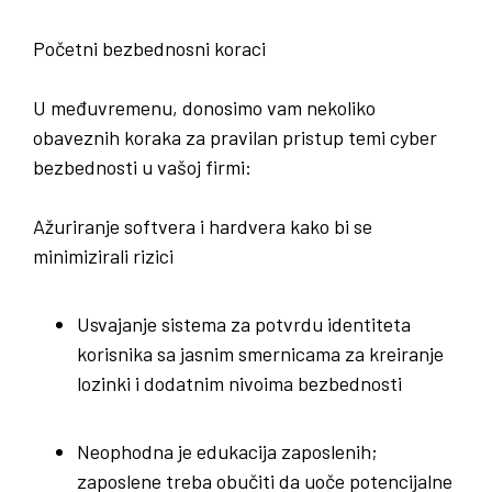
Početni bezbednosni koraci
U međuvremenu, donosimo vam nekoliko
obaveznih koraka za pravilan pristup temi cyber
bezbednosti u vašoj firmi:
Ažuriranje softvera i hardvera kako bi se
minimizirali rizici
Usvajanje sistema za potvrdu identiteta
korisnika sa jasnim smernicama za kreiranje
lozinki i dodatnim nivoima bezbednosti
Neophodna je edukacija zaposlenih;
zaposlene treba obučiti da uoče potencijalne