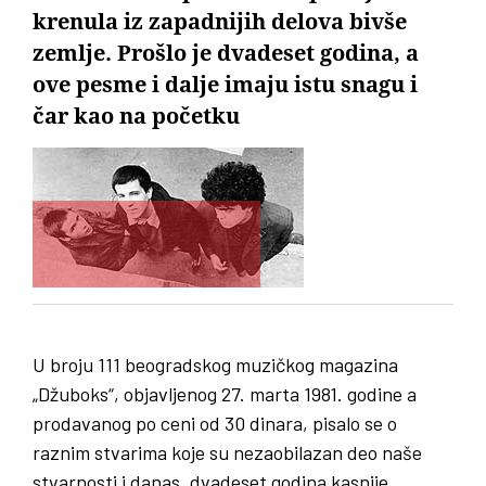
krenula iz zapadnijih delova bivše
zemlje. Prošlo je dvadeset godina, a
ove pesme i dalje imaju istu snagu i
čar kao na početku
U broju 111 beogradskog muzičkog magazina
„Džuboks“, objavljenog 27. marta 1981. godine a
prodavanog po ceni od 30 dinara, pisalo se o
raznim stvarima koje su nezaobilazan deo naše
stvarnosti i danas, dvadeset godina kasnije.