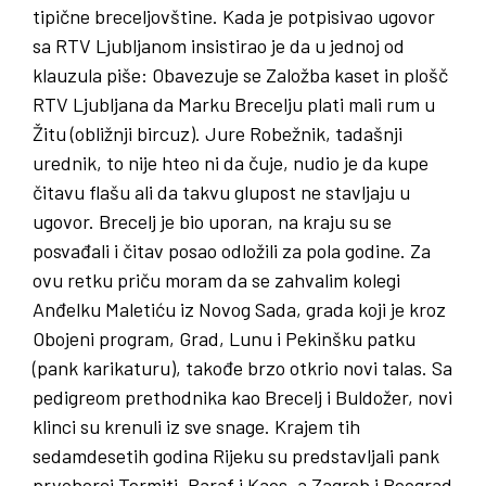
tipične breceljovštine. Kada je potpisivao ugovor
sa RTV Ljubljanom insistirao je da u jednoj od
klauzula piše: Obavezuje se Založba kaset in plošč
RTV Ljubljana da Marku Brecelju plati mali rum u
Žitu (obližnji bircuz). Jure Robežnik, tadašnji
urednik, to nije hteo ni da čuje, nudio je da kupe
čitavu flašu ali da takvu glupost ne stavljaju u
ugovor. Brecelj je bio uporan, na kraju su se
posvađali i čitav posao odložili za pola godine. Za
ovu retku priču moram da se zahvalim kolegi
Anđelku Maletiću iz Novog Sada, grada koji je kroz
Obojeni program, Grad, Lunu i Pekinšku patku
(pank karikaturu), takođe brzo otkrio novi talas. Sa
pedigreom prethodnika kao Brecelj i Buldožer, novi
klinci su krenuli iz sve snage. Krajem tih
sedamdesetih godina Rijeku su predstavljali pank
prvoborci Termiti, Paraf i Kaos, a Zagreb i Beograd