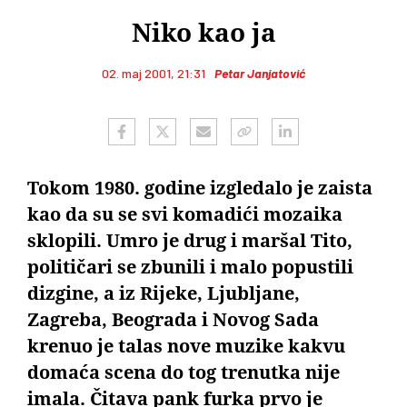
Niko kao ja
02. maj 2001, 21:31
Petar Janjatović
Tokom 1980. godine izgledalo je zaista
kao da su se svi komadići mozaika
sklopili. Umro je drug i maršal Tito,
političari se zbunili i malo popustili
dizgine, a iz Rijeke, Ljubljane,
Zagreba, Beograda i Novog Sada
krenuo je talas nove muzike kakvu
domaća scena do tog trenutka nije
imala. Čitava pank furka prvo je