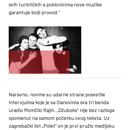
svih turističkih a poklonicima nove muzike
garantuje bolji provod.“
Naravno, novine su udarne strane posvetile
intervjuima koje je sa članovima sva tri benda
uradio Momčilo Rajin. „Džuboks“ nije bez razloga
spomenut na samom početku ovog teksta. Uz
zagrebački list „Polet“ on je prvi pružio medijsku