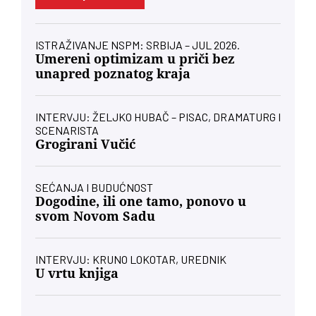
ISTRAŽIVANJE NSPM: SRBIJA – JUL 2026.
Umereni optimizam u priči bez
unapred poznatog kraja
INTERVJU: ŽELJKO HUBAČ – PISAC, DRAMATURG I
SCENARISTA
Grogirani Vučić
SEĆANJA I BUDUĆNOST
Dogodine, ili one tamo, ponovo u
svom Novom Sadu
INTERVJU: KRUNO LOKOTAR, UREDNIK
U vrtu knjiga