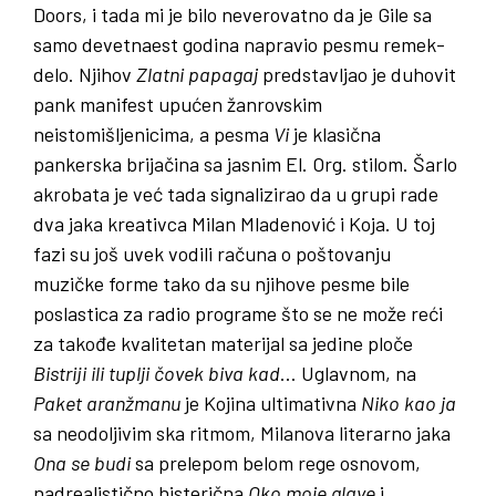
Doors, i tada mi je bilo neverovatno da je Gile sa
samo devetnaest godina napravio pesmu remek-
delo. Njihov
Zlatni
papagaj
predstavljao je duhovit
pank manifest upućen žanrovskim
neistomišljenicima, a pesma
Vi
je klasična
pankerska brijačina sa jasnim El. Org. stilom. Šarlo
akrobata je već tada signalizirao da u grupi rade
dva jaka kreativca Milan Mladenović i Koja. U toj
fazi su još uvek vodili računa o poštovanju
muzičke forme tako da su njihove pesme bile
poslastica za radio programe što se ne može reći
za takođe kvalitetan materijal sa jedine ploče
Bistriji
ili
tuplji
čovek
biva
kad
… Uglavnom, na
Paket
aranžmanu
je Kojina ultimativna
Niko
kao
ja
sa neodoljivim ska ritmom, Milanova literarno jaka
Ona
se
budi
sa prelepom belom rege osnovom,
nadrealistično histerična
Oko
moje
glave
i