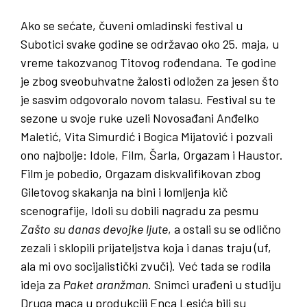
Ako se sećate, čuveni omladinski festival u
Subotici svake godine se održavao oko 25. maja, u
vreme takozvanog Titovog rođendana. Te godine
je zbog sveobuhvatne žalosti odložen za jesen što
je sasvim odgovoralo novom talasu. Festival su te
sezone u svoje ruke uzeli Novosađani Anđelko
Maletić, Vita Simurdić i Bogica Mijatović i pozvali
ono najbolje: Idole, Film, Šarla, Orgazam i Haustor.
Film je pobedio, Orgazam diskvalifikovan zbog
Giletovog skakanja na bini i lomljenja kič
scenografije, Idoli su dobili nagradu za pesmu
Zašto
su
danas
devojke
ljute
, a ostali su se odlično
zezali i sklopili prijateljstva koja i danas traju (uf,
ala mi ovo socijalistički zvuči). Već tada se rodila
ideja za
Paket
aranžman
. Snimci urađeni u studiju
Druga maca u produkciji Enca Lesića bili su