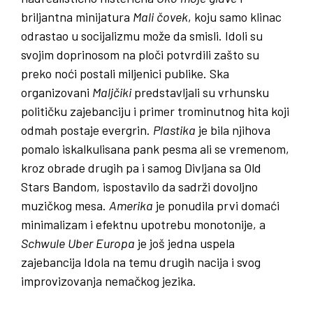
briljantna minijatura
Mali
čovek
, koju samo klinac
odrastao u socijalizmu može da smisli. Idoli su
svojim doprinosom na ploči potvrdili zašto su
preko noći postali miljenici publike. Ska
organizovani
Maljčiki
predstavljali su vrhunsku
političku zajebanciju i primer trominutnog hita koji
odmah postaje evergrin.
Plastika
je bila njihova
pomalo iskalkulisana pank pesma ali se vremenom,
kroz obrade drugih pa i samog Divljana sa Old
Stars Bandom, ispostavilo da sadrži dovoljno
muzičkog mesa.
Amerika
je ponudila prvi domaći
minimalizam i efektnu upotrebu monotonije, a
Schwule
Uber
Europa
je još jedna uspela
zajebancija Idola na temu drugih nacija i svog
improvizovanja nemačkog jezika.