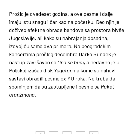
Prošlo je dvadeset godina, a ove pesme i dalje
imaju istu snagu i čar kao na početku. Deo njih je
doživeo efektne obrade bendova sa prostora bivše
Jugoslavije, ali kako su nabrajanja dosadna,
izdvojiću samo dva primera. Na beogradskim
koncertima prošlog decembra Darko Rundek je
nastup završavao sa
Ona
se
budi
, a nedavno je u
Poljskoj izašao disk
Yugoton
na kome su njihovi
sastavi obradili pesme ex YU roka. Ne treba da
spominjem da su zastupljene i pesme sa
Paket
aranžmana
.