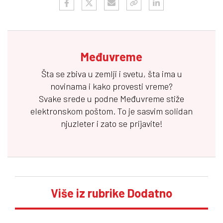
Međuvreme
Šta se zbiva u zemlji i svetu, šta ima u
novinama i kako provesti vreme?
Svake srede u podne
Međuvreme
stiže
elektronskom poštom. To je sasvim solidan
njuzleter i zato se prijavite!
Više iz rubrike Dodatno