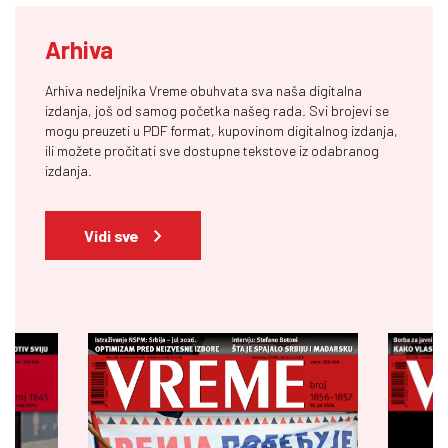
Arhiva
Arhiva nedeljnika Vreme obuhvata sva naša digitalna
izdanja, još od samog početka našeg rada. Svi brojevi se
mogu preuzeti u PDF format, kupovinom digitalnog izdanja,
ili možete pročitati sve dostupne tekstove iz odabranog
izdanja.
Vidi sve