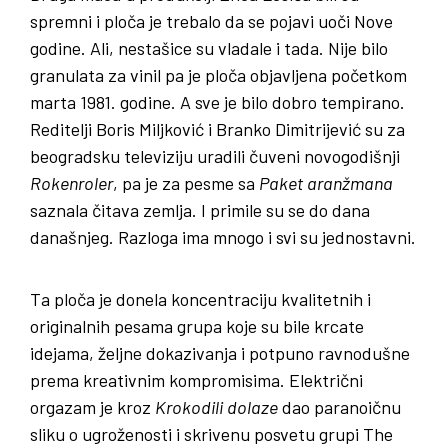
spremni i ploča je trebalo da se pojavi uoči Nove
godine. Ali, nestašice su vladale i tada. Nije bilo
granulata za vinil pa je ploča objavljena početkom
marta 1981. godine. A sve je bilo dobro tempirano.
Reditelji Boris Miljković i Branko Dimitrijević su za
beogradsku televiziju uradili čuveni novogodišnji
Rokenroler
, pa je za pesme sa
Paket
aranžmana
saznala čitava zemlja. I primile su se do dana
današnjeg. Razloga ima mnogo i svi su jednostavni.
Ta ploča je donela koncentraciju kvalitetnih i
originalnih pesama grupa koje su bile krcate
idejama, željne dokazivanja i potpuno ravnodušne
prema kreativnim kompromisima. Električni
orgazam je kroz
Krokodili
dolaze
dao paranoičnu
sliku o ugroženosti i skrivenu posvetu grupi The