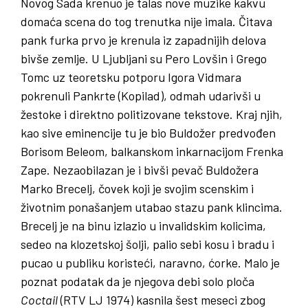
Novog Sada krenuo je talas nove muzike kakvu
domaća scena do tog trenutka nije imala. Čitava
pank furka prvo je krenula iz zapadnijih delova
bivše zemlje. U Ljubljani su Pero Lovšin i Grego
Tomc uz teoretsku potporu Igora Vidmara
pokrenuli Pankrte (Kopilad), odmah udarivši u
žestoke i direktno politizovane tekstove. Kraj njih,
kao sive eminencije tu je bio Buldožer predvođen
Borisom Beleom, balkanskom inkarnacijom Frenka
Zape. Nezaobilazan je i bivši pevač Buldožera
Marko Brecelj, čovek koji je svojim scenskim i
životnim ponašanjem utabao stazu pank klincima.
Brecelj je na binu izlazio u invalidskim kolicima,
sedeo na klozetskoj šolji, palio sebi kosu i bradu i
pucao u publiku koristeći, naravno, ćorke. Malo je
poznat podatak da je njegova debi solo ploča
Coctail
(RTV LJ 1974) kasnila šest meseci zbog