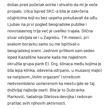
došao pred početak svirke i shvatio da mi je veče
propalo. Ulica ispred SKC-a bila je zakrčena
očajnicima koji su bez uspeha pokušavali da uđu.
Ljubav na prvi pogled beogradske publike i
novotalasnog trija već je uveliko trajala. Slična
stvar odvijala se i u Zagrebu. Tih meseci, pri
svakom boravku samo su me ispitivali o
beogradskoj sceni. Jednom prilikom sam sedeo
isped Kazališne kavane kada me najednom
okružila grupa pank El. Org. klinaca među kojima je
bila lepa klinka, odevena odrpano, u musavoj majici
sa natpisom „Volim orgazam“ i strelicom
nedvosmisleno usmerenom ka mestu gde se taj
doživljaj najbolje oseti. Bila je to Dubravka
Marković, tadašnja Giletova devojka i redovan
pratilac svih njihovih aktivnosti.