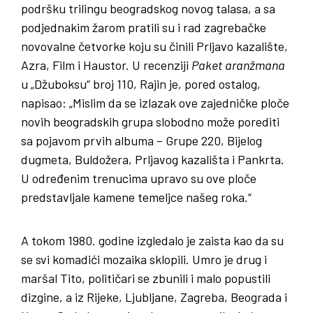
podršku trilingu beogradskog novog talasa, a sa
podjednakim žarom pratili su i rad zagrebačke
novovalne četvorke koju su činili Prljavo kazalište,
Azra, Film i Haustor. U recenziji
Paket
aranžmana
u „Džuboksu“ broj 110, Rajin je, pored ostalog,
napisao: „Mislim da se izlazak ove zajedničke ploče
novih beogradskih grupa slobodno može porediti
sa pojavom prvih albuma – Grupe 220, Bijelog
dugmeta, Buldožera, Prljavog kazališta i Pankrta.
U određenim trenucima upravo su ove ploče
predstavljale kamene temeljce našeg roka.“
A tokom 1980. godine izgledalo je zaista kao da su
se svi komadići mozaika sklopili. Umro je drug i
maršal Tito, političari se zbunili i malo popustili
dizgine, a iz Rijeke, Ljubljane, Zagreba, Beograda i