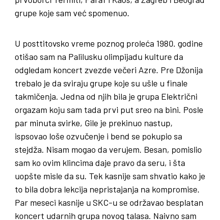
grupe koje sam već spomenuo.
U posttitovsko vreme poznog proleća 1980. godine
otišao sam na Palilusku olimpijadu kulture da
odgledam koncert zvezde večeri Azre. Pre Džonija
trebalo je da sviraju grupe koje su ušle u finale
takmičenja. Jedna od njih bila je grupa Električni
orgazam koju sam tada prvi put sreo na bini. Posle
par minuta svirke, Gile je prekinuo nastup,
ispsovao loše ozvučenje i bend se pokupio sa
stejdža. Nisam mogao da verujem. Besan, pomislio
sam ko ovim klincima daje pravo da seru, i šta
uopšte misle da su. Tek kasnije sam shvatio kako je
to bila dobra lekcija nepristajanja na kompromise.
Par meseci kasnije u SKC-u se održavao besplatan
koncert udarnih grupa novog talasa. Naivno sam