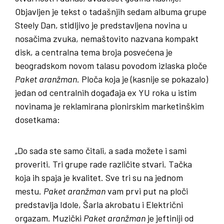
Objavljen je tekst o tadašnjih sedam albuma grupe
Steely Dan, stidljivo je predstavljena novina u
nosačima zvuka, nemaštovito nazvana kompakt
disk, a centralna tema broja posvećena je
beogradskom novom talasu povodom izlaska ploče
Paket
aranžman
. Ploča koja je (kasnije se pokazalo)
jedan od centralnih događaja ex YU roka u istim
novinama je reklamirana pionirskim marketinškim
dosetkama:
„Do sada ste samo čitali, a sada možete i sami
proveriti. Tri grupe rade različite stvari. Tačka
koja ih spaja je kvalitet. Sve tri su na jednom
mestu.
Paket
aranžman
vam prvi put na ploči
predstavlja Idole, Šarla akrobatu i Električni
orgazam. Muzički
Paket
aranžman
je jeftiniji od