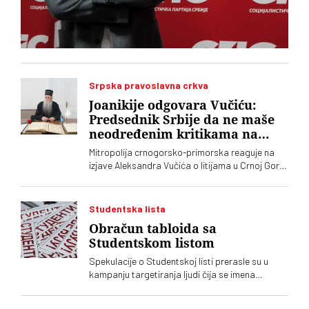
Srpska pravoslavna crkva
Joanikije odgovara Vučiću:
Predsednik Srbije da ne maše
neodređenim kritikama na
račun Crkve
Mitropolija crnogorsko-primorska reaguje na
izjave Aleksandra Vučića o litijama u Crnoj Gori
2020. koje „vrve od nejasnoća”
Studentska lista
Obračun tabloida sa
Studentskom listom
Spekulacije o Studentskoj listi prerasle su u
kampanju targetiranja ljudi čija se imena
dovode u vezu sa njom. Glumica Bojana Maljević
upozorava da kandidati ostaju bez zaštite pred