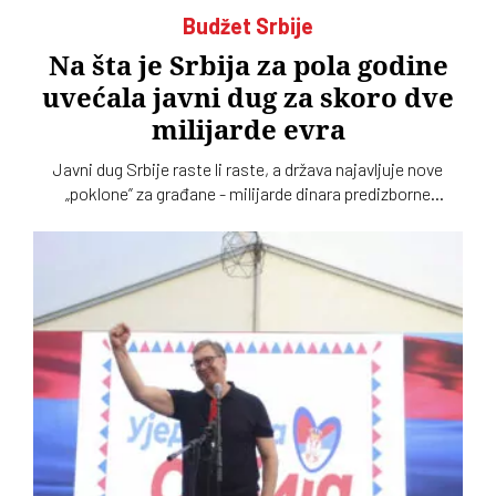
Budžet Srbije
Na šta je Srbija za pola godine
uvećala javni dug za skoro dve
milijarde evra
Javni dug Srbije raste li raste, a država najavljuje nove
„poklone” za građane - milijarde dinara predizborne
jednokratne pomoći