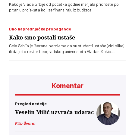
Kako je Vlada Srbije od početka godine menjala prioritete po
pitanju projekata koji se finansiraju iz budžeta
Dno naprednjačke propagande
Kako smo postali ustaše
Cela Srbija je išarana parolama da su studenti ustaše (vidi slike)
ili da je to rektor beogradskog univerziteta Vladan Đokić.
Funkcioneri vlasti rutinski koriste ovu reč, čak i najviši, poput
gradonačelnika Niša ili brojnih odbornika SNS-a širom Srbije.
Kako je režim slabio i sve više ulazio u poziciju ranjene zveri
sabijene u ćošak, tako su se i planovi pretvarali u stihiju.
Radikalski jurišnici, inače ne baš poznati po inteligenciji i
Komentar
obrazovanju, preuzeli su inicijativu, delom iz straha za sopstvene
pozicije, delom iz želje da se umile gazdi
Pregled nedelje
Veselin Milić uzvraća udarac
Filip Švarm