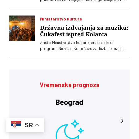
miliona dinara. Država kao da to ne želi da zna,
kaže Ivan Blagojević direktor Nišvila
Ministarstvo kulture
Državna izdvajanja za muziku:
Čukafest ispred Kolarca
Zašto Ministarstvo kulture smatra da su
programi Nišvila i Kolarčeve zadužbine manji
javni interes od recimo Čukafesta i
Savamalskog koncerta
Vremenska prognoza
Beograd
‹
›
SR