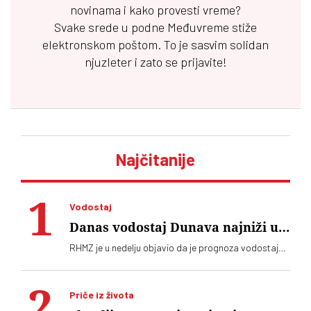
novinama i kako provesti vreme?
Svake srede u podne
Međuvreme
stiže
elektronskom poštom. To je sasvim solidan
njuzleter i zato se prijavite!
Najčitanije
Vodostaj
Danas vodostaj Dunava najniži u
istoriji, oboren stogodišnji rekord
RHMZ je u nedelju objavio da je prognoza vodostaja
Dunava za ponedeljak, 3. avgusta, minus 162
centimetara, što je istorijski rekord
Priče iz života