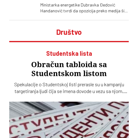
Ministarka energetike Dubravka Đedović
Handanović tvrdi da opozicija preko medija širi
paniku zbog navodnog otvaranja novih rudnika
kod Zaječara. Gde bi ti rudnici trebalo da se
otvore i odakle priča o njima?
Društvo
Studentska lista
Obračun tabloida sa
Studentskom listom
Spekulacije o Studentskoj listi prerasle su u kampanju
targetiranja ljudi čija se imena dovode u vezu sa njom.
Glumica Bojana Maljević upozorava da kandidati ostaju bez
zaštite pred tabloidnim optužbama