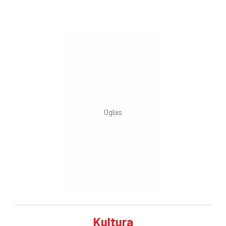
Klasniću, u opštini Glina na Baniji. Sa osamnaest
godina se udala za Peru Rudića, mog oca, i 1987.
rodila mene, a Maju, moju sestru, sledeće godine.
Živeli smo u Rudićima, u Gornjem Klasniću, sve do 4.
avgusta 1995. godine. Ja sam Mirko Rudić, novinar
"Vremena"
Kultura