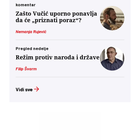
komentar
Zašto Vučić uporno ponavlja
da će „priznati poraz“?
Nemanja Rujević
Pregled nedelje
Režim protiv naroda i države
Filip Švarm
Vidi sve