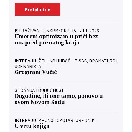
Pretplati se
ISTRAŽIVANJE NSPM: SRBIJA – JUL 2026.
Umereni optimizam u priči bez
unapred poznatog kraja
INTERVJU: ŽELJKO HUBAČ – PISAC, DRAMATURG I
SCENARISTA
Grogirani Vučić
SEĆANJA I BUDUĆNOST
Dogodine, ili one tamo, ponovo u
svom Novom Sadu
INTERVJU: KRUNO LOKOTAR, UREDNIK
U vrtu knjiga