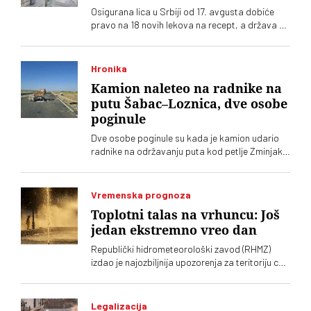
Osigurana lica u Srbiji od 17. avgusta dobiće
pravo na 18 novih lekova na recept, a država će
preuzeti najveći deo troškova terapije koju su
građani do sada u celosti plaćali
Hronika
Kamion naleteo na radnike na
putu Šabac–Loznica, dve osobe
poginule
Dve osobe poginule su kada je kamion udario
radnike na održavanju puta kod petlje Zminjak
na motoputu Šabac–Loznica. Saobraćaj ka
Loznici obustavljen
Vremenska prognoza
Toplotni talas na vrhuncu: Još
jedan ekstremno vreo dan
Republički hidrometeorološki zavod (RHMZ)
izdao je najozbiljnija upozorenja za teritoriju cele
Srbije zbog jakog toplotnog talasa koji dostiže
svoj vrhunac
Legalizacija