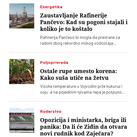
nakon čega će početi rasklapanje objekta zbog
Energetika
priprema za izgradnju prve linije metroa
Zaustavljanje Rafinerije
Pančevo: Kad su pogoni stajali i
koliko je to koštalo
Rafinerija Pančevo bi mogla da prestane sa
radom zbog rekordno niskog vodostaja
Dunava. Do sada je zaustavljena samo dva
puta - tokom bombardovanja Srbije 1999. i
zbog američkih sankcija NIS-u krajem 2025.
Poljoprivreda
Samo jedan mesec nerada Rafinerije, koštao je
Ostale rupe umesto korena:
NIS milijarde dinara
Kako suša utiče na žetvu
Visoke temperature u Vojvodini prže kukuruz i
soju, a na pojedinim njivama repa je potpuno
izgorela i ostale su samo rupe gde je bio koren.
Samo se suncokret drži, kažu poljoprivrednici
Rudarstvo
Opozicija i ministarka, briga ili
panika: Da li će Ziđin da otvara
novi rudnik kod Zaječara?