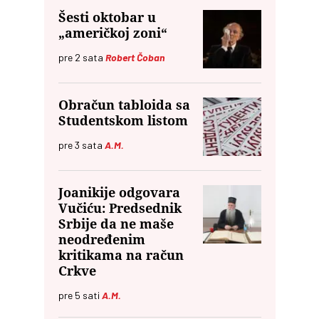
Šesti oktobar u
„američkoj zoni“
pre
2
sata
Robert Čoban
Obračun tabloida sa
Studentskom listom
pre
3
sata
A.M.
Joanikije odgovara
Vučiću: Predsednik
Srbije da ne maše
neodređenim
kritikama na račun
Crkve
pre
5
sati
A.M.