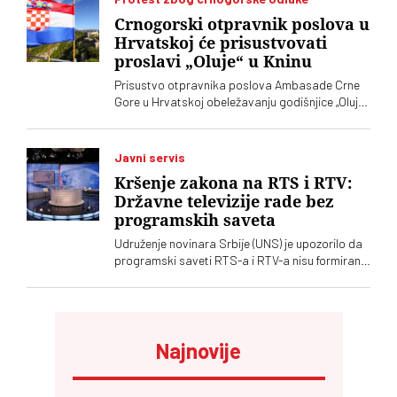
neobrazovanih ljudi" sa kojima ne žele ni sad, niti
Crnogorski otpravnik poslova u
ikada više, da sarađuju. Branko Ružić za
Hrvatskoj će prisustvovati
„Vreme“ kaže da je alarmantno da tendencije
proslavi „Oluje“ u Kninu
odricanja od izvornih principa i mazohizma
postoje ne samo na lokalu, već i u samom vrhu
Prisustvo otpravnika poslova Ambasade Crne
SPS-a
Gore u Hrvatskoj obeležavanju godišnjice „Oluje“
u Kninu izazvalo je političke reakcije u Srbiji.
Vučić je poručio da je reč o proslavi zločina
počinjenih nad srpskim narodom
Javni servis
Kršenje zakona na RTS i RTV:
Državne televizije rade bez
programskih saveta
Udruženje novinara Srbije (UNS) je upozorilo da
programski saveti RTS-a i RTV-a nisu formirani
nakon isteka mandata njihovih članova, zbog
čega se postavlja pitanje poštovanja zakonskih
procedura i funkcionisanja mehanizama
kontrole javnih medijskih servisa
Najnovije