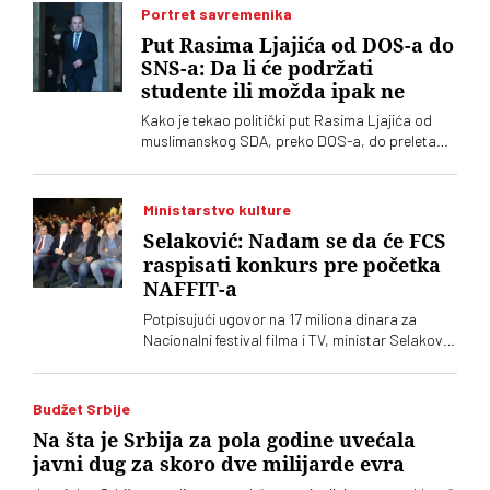
tabloidnim optužbama
Portret savremenika
Put Rasima Ljajića od DOS-a do
SNS-a: Da li će podržati
studente ili možda ipak ne
Kako je tekao politički put Rasima Ljajića od
muslimanskog SDA, preko DOS-a, do preleta
Vučiću i konačno otklona od naprednjaka. Da li
će se usuditi da javno podrži studente?
Ministarstvo kulture
Selaković: Nadam se da će FCS
raspisati konkurs pre početka
NAFFIT-a
Potpisujući ugovor na 17 miliona dinara za
Nacionalni festival filma i TV, ministar Selaković
je izrazio nadu da će Filmski centar Srbije
objaviti konkurse pre početka tog festivala na
Zlatiboru
Budžet Srbije
Na šta je Srbija za pola godine uvećala
javni dug za skoro dve milijarde evra