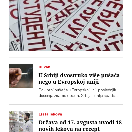
Duvan
U Srbiji dvostruko više pušača
nego u Evropskoj uniji
Dok broj pušača u Evropskoj uniji poslednjih
decenija znatno opada, Srbija i dalje spada
među rekordere po broju korisnika duvanskih
proizvoda
Lista lekova
Država od 17. avgusta uvodi 18
novih lekova na recept