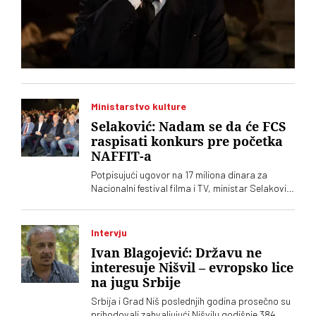
Ministarstvo kulture
Selaković: Nadam se da će FCS
raspisati konkurs pre početka
NAFFIT-a
Potpisujući ugovor na 17 miliona dinara za
Nacionalni festival filma i TV, ministar Selaković
je izrazio nadu da će Filmski centar Srbije
objaviti konkurse pre početka tog festivala na
Zlatiboru
Intervju
Ivan Blagojević: Državu ne
interesuje Nišvil – evropsko lice
na jugu Srbije
Srbija i Grad Niš poslednjih godina prosečno su
prihodovali zahvaljujući Nišvilu godišnje 384