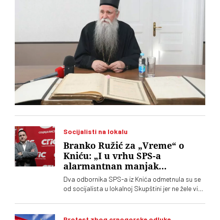
Socijalisti na lokalu
Branko Ružić za „Vreme“ o
Kniću: „I u vrhu SPS-a
alarmantnan manjak
samopoštovanja“
Dva odbornika SPS-a iz Knića odmetnula su se
od socijalista u lokalnoj Skupštini jer ne žele više
da imaju posla sa "nasilnim i neobrazovanim"
naprednjacima. Jedan od njih kaže za „Vreme“
da je „SNS u Kniću nasilna skupina
Protest zbog crnogorske odluke