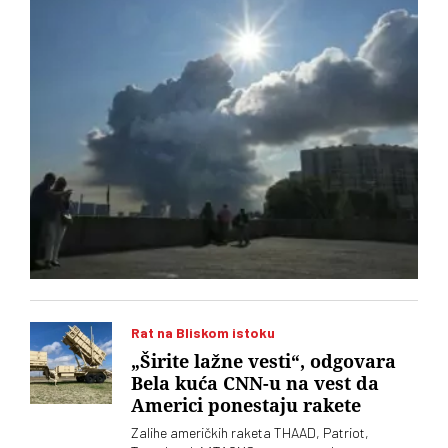
posledice po njeno poslovanje
Rat na Bliskom istoku
„Širite lažne vesti“, odgovara
Bela kuća CNN-u na vest da
Americi ponestaju rakete
Zalihe američkih raketa THAAD, Patriot,