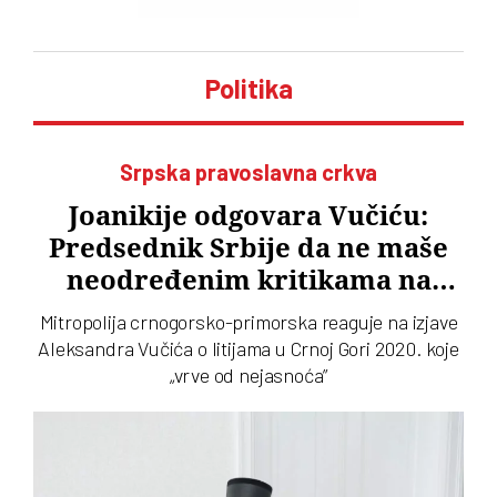
Politika
Srpska pravoslavna crkva
Joanikije odgovara Vučiću:
Predsednik Srbije da ne maše
neodređenim kritikama na
račun Crkve
Mitropolija crnogorsko-primorska reaguje na izjave
Aleksandra Vučića o litijama u Crnoj Gori 2020. koje
„vrve od nejasnoća”