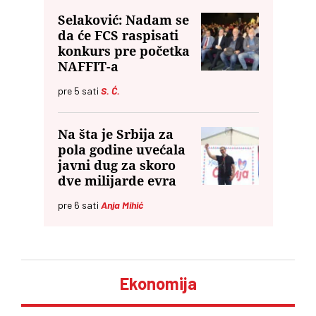
Selaković: Nadam se
da će FCS raspisati
konkurs pre početka
NAFFIT-a
pre
5
sati
S. Ć.
Na šta je Srbija za
pola godine uvećala
javni dug za skoro
dve milijarde evra
pre
6
sati
Anja Mihić
Ekonomija