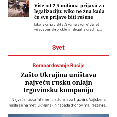
Više od 2,5 miliona prijava za
legalizaciju: Niko ne zna kada
će sve prijave biti rešene
Iako je cilj projekta „Svoj na svome“ da reši
višedecenijski problem nelegalne gradnje,
dosadašnja dinamika izaziva zabrinutost.
Advokat Đorđe Vukotić ocenjuje da bi bez
ubrzanja procesa legalizacija mogla trajati
Svet
mnogo duže nego što je planirano
Bombardovanje Rusije
Zašto Ukrajina uništava
najveću rusku onlajn
trgovinsku kompaniju
Najveća ruska internet platforma za trgovinu Vajldberis
našla se na meti ukrajinskih napada dronovima. Nezavisni
ruski mediji navode da je pogođeno 12 od 15 najvećih
skladišta kompanije, što bi moglo da ima ozbiljne