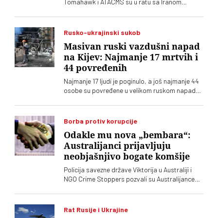
Tomahawk i ATACMS su u ratu sa Iranom
gotovo potrošene, što izaziva veliku
zabrinutost u Pentagonu
Rusko-ukrajinski sukob
Masivan ruski vazdušni napad
na Kijev: Najmanje 17 mrtvih i
44 povređenih
Najmanje 17 ljudi je poginulo, a još najmanje 44
osobe su povređene u velikom ruskom napadu
balističkim raketama i dronovima na Kijev i
okolinu, saopštile su ukrajinske vlasti
Borba protiv korupcije
Odakle mu nova „bembara“:
Australijanci prijavljuju
neobjašnjivo bogate komšije
Policija savezne države Viktorija u Australiji i
NGO Crime Stoppers pozvali su Australijance
da prijave ljude koji su nelogično bogati. Da li su
slične mere protiv "neobjašnjivog bogatstva"
pojedinaca zamislive u Srbiji?
Rat Rusije i Ukrajine