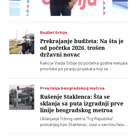
Budžet Srbije
Prekrajanje budžeta: Na šta je
od početka 2026. trošen
državni novac
Kako je Vlada Srbije od početka godine menjala
prioritete po pitanju projekata koji se
finansiraju iz budžeta
Prva linija beogradskog metroa
Rušenje Staklenca: Šta se
sklanja sa puta izgradnji prve
linije beogradskog metroa
Uklanjanje Tržnog centra "Trg Republike",
poznatijeg kao Staklenac, ulazi u završnu fazu.
Gradski menadžer Beograda Miroslav Čučković
izjavio je da je pri kraju isplata vlasnika lokala,