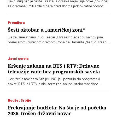
Javni dug Srbije raste li raste, a država najavljuje nove „poklone”
za građane - milijarde dinara predizborne jednokratne pomoći
Premijera
Šesti oktobar u „američkoj zoni“
Da zauzme stranu, nudi Teatar „Ulysses“ gledaocu najnovijom
premijerom, čuvenom dramom Ronalda Harvuda „Na čijoj strani“
u režiji Lenke Udovički. Glume Svetozar Cvetković i Ozren
Grabarić
Javni servis
Kršenje zakona na RTS i RTV: Državne
televizije rade bez programskih saveta
Udruženje novinara Srbije (UNS) je upozorilo da programski
saveti RTS-a i RTV-a nisu formirani nakon isteka mandata
njihovih članova, zbog čega se postavlja pitanje poštovanja
zakonskih procedura i funkcionisanja mehanizama kontrole
javnih medijskih servisa
Budžet Srbije
Prekrajanje budžeta: Na šta je od početka
2026. trošen državni novac