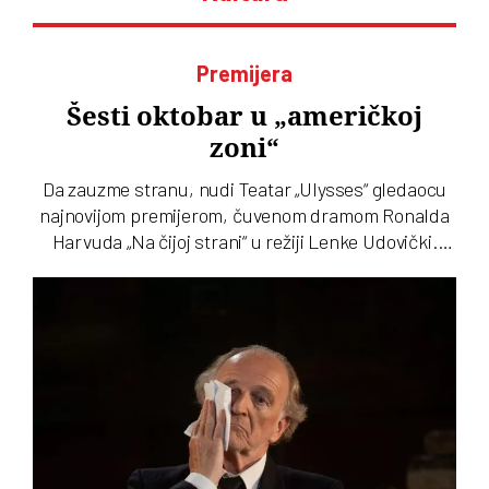
Premijera
Šesti oktobar u „američkoj
zoni“
Da zauzme stranu, nudi Teatar „Ulysses“ gledaocu
najnovijom premijerom, čuvenom dramom Ronalda
Harvuda „Na čijoj strani“ u režiji Lenke Udovički.
Glume Svetozar Cvetković i Ozren Grabarić