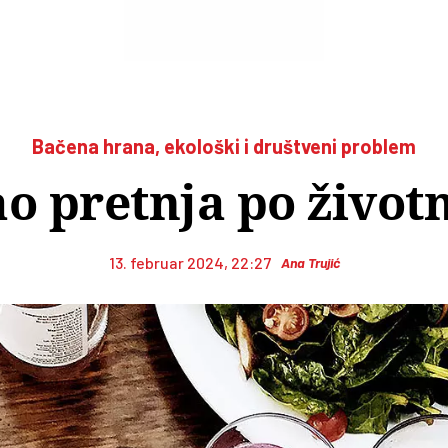
Bačena hrana, ekološki i društveni problem
o pretnja po život
13. februar 2024, 22:27
Ana Trujić