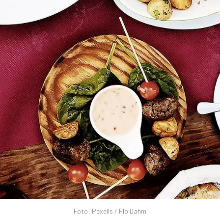
Foto: Pexells / Flo Dahm