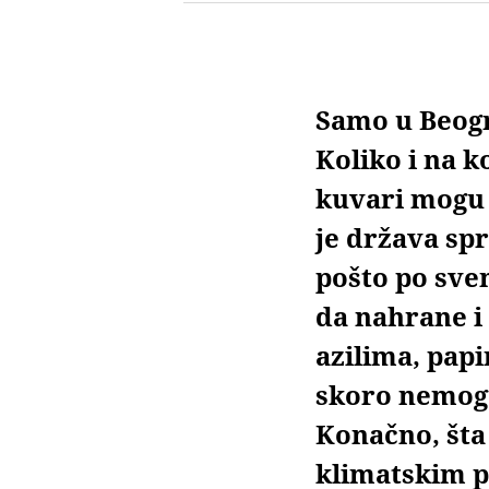
Samo u Beogr
Koliko i na k
kuvari mogu u
je država spr
pošto po svem
da nahrane i 
azilima, papi
skoro nemogu
Konačno, šta 
klimatskim