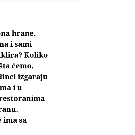
ona hrane.
ana i sami
iklira? Koliko
 šta ćemo,
inci izgaraju
ma i u
e restoranima
ranu.
e ima sa