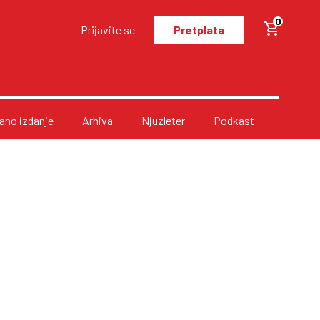
0
Prijavite se
Pretplata
no izdanje
Arhiva
Njuzleter
Podkast