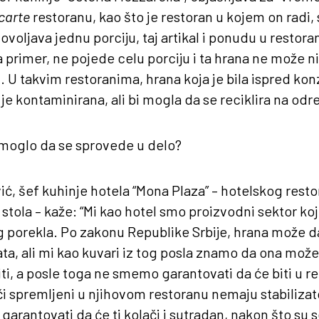
 carte
restoranu, kao što je restoran u kojem on radi,
voljava jednu porciju, taj artikal i ponudu u restoran
 primer, ne pojede celu porciju i ta hrana ne može 
i. U takvim restoranima, hrana koja je bila ispred 
er je kontaminirana, ali bi mogla da se reciklira na odr
o moglo da se sprovede u delo?
ć, šef kuhinje hotela “Mona Plaza” – hotelskog restor
tola – kaže: “Mi kao hotel smo proizvodni sektor ko
 porekla. Po zakonu Republike Srbije, hrana može da
a, ali mi kao kuvari iz tog posla znamo da ona može st
ti, a posle toga ne smemo garantovati da će biti u re
či spremljeni u njihovom restoranu nemaju stabilizat
garantovati da će ti kolači i sutradan, nakon što su s