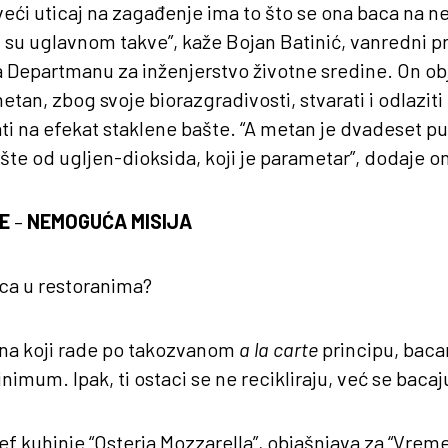
eći uticaj na zagađenje ima to što se ona baca na n
ji su uglavnom takve”, kaže Bojan Batinić, vanredni p
 Departmanu za inženjerstvo životne sredine. On ob
tan, zbog svoje biorazgradivosti, stvarati i odlazit
ti na efekat staklene bašte. “A metan je dvadeset put
šte od ugljen-dioksida, koji je parametar”, dodaje on
E
–
NEMOGUĆA MISIJA
aca u restoranima?
ana koji rade po takozvanom
a la carte
principu, baca
imum. Ipak, ti ostaci se ne recikliraju, već se bacaj
ef kuhinje “Osteria Mozzarella”, objašnjava za “Vreme