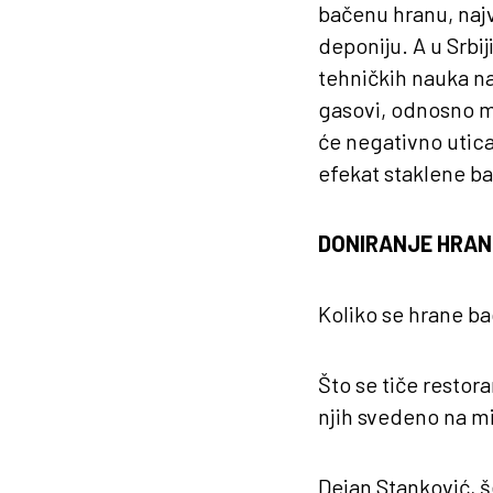
bačenu hranu, najv
deponiju. A u Srbi
tehničkih nauka na
gasovi, odnosno me
će negativno utica
efekat staklene ba
DONIRANJE HRAN
Koliko se hrane b
Što se tiče restor
njih svedeno na min
Dejan Stanković, š