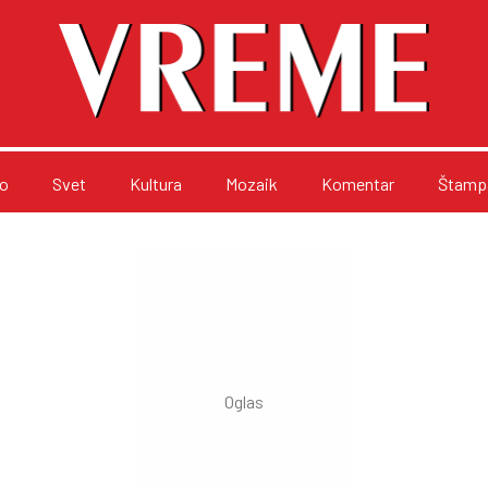
o
Svet
Kultura
Mozaik
Komentar
Štampa