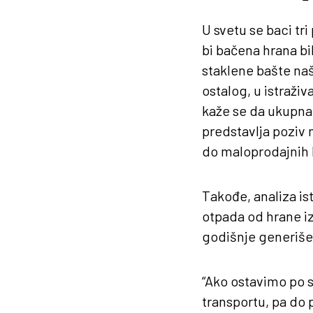
U svetu se baci tr
bi bačena hrana bi
staklene bašte naš
ostalog, u istraži
kaže se da ukupna 
predstavlja poziv 
do maloprodajnih l
Takođe, analiza is
otpada od hrane iz
godišnje generiše v
“Ako ostavimo po st
transportu, pa do 