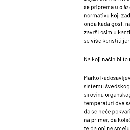
se priprema u
a la
normativu koji zado
onda kada gost, na
završi osim u kant
se više koristiti j
Na koji način bi t
Marko Radosavljevi
sistemu švedskog s
sirovina organskog
temperaturi dva sat
da se neće pokvari
na primer, da kola
te da oni ne smeju 