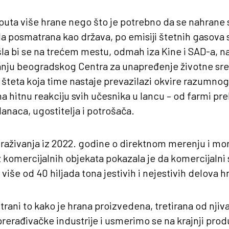
i puta više hrane nego što je potrebno da se nahrane s
la posmatrana kao država, po emisiji štetnih gasova
la bi se na trećem mestu, odmah iza Kine i SAD-a, n
vanju beogradskog Centra za unapređenje životne sr
šteta koja time nastaje prevazilazi okvire razumno
na hitnu reakciju svih učesnika u lancu – od farmi pr
anaca, ugostitelja i potrošača.
traživanja iz 2022. godine o direktnom merenju i m
 komercijalnih objekata pokazala je da komercijalni
iše od 40 hiljada tona jestivih i nejestivih delova h
rani to kako je hrana proizvedena, tretirana od njiva,
prerađivačke industrije i usmerimo se na krajnji pro