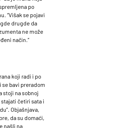
 spremljena po
u. “Višak se pojavi
nigde drugde da
konzumenta ne može
eđeni način.”
ana koji radi i po
ji se bavi preradom
 stoji na sobnoj
ajati četiri sata i
du”. Objašnjava,
ore, da su domaći,
e našli na