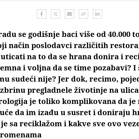
adu se godišnje baci više od 40.000 t
oji način poslodavci različitih restor
ticati na to da se hrana donira i rec
emna i voljna da se time pozabavi? I
u sudeći nije? Jer dok, recimo, pojed
zbrinu pregladnele životinje na ulica
rologija je toliko komplikovana da j
će da im izađu u susret i doniraju h
je sa reciklažom i kakve sve ovo vez
 promenama