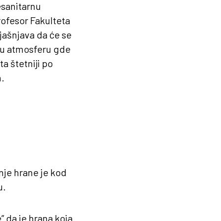
esanitarnu
rofesor Fakulteta
jašnjava da će se
i u atmosferu gde
a štetniji po
.
nje hrane je kod
u.
” da je hrana koja