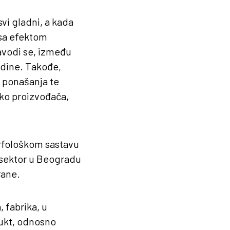
vi gladni, a kada
 sa efektom
avodi se, između
edine. Takođe,
g ponašanja te
eko proizvođača,
orfološkom sastavu
 sektor u Beogradu
rane.
 fabrika, u
dukt, odnosno