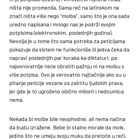
ništa nije promenila. Sama reč na latinskom ne
znači ništa više nego “molba”, samo što je ona sada
uredno napisana i mnogo nas je podrži svojim
potpisima (elektronskim, poslednjih godina).
Nevolja je u tome što sama potreba za peticijama
pokazuje da sistem ne funkcioniše ili jedva čeka da
napravi poslednjih par koraka ka diktaturi, pa
najverovatnije neće obratiti pažnju ni na molbu s
više potpisa. Ovo je verovatno najtačnije ako su u
pitanje peticije vezane za zaštitu ljudskih prava,
jer gde je to ugroženo obično milosti i nedoumica
nema.
Nekada bi molbe bile neophodne, ali nema načina
da budu izražene. Bebe bi stalno morale da mole,
jedino što ne umeju svoju muku da pretoče u reči.