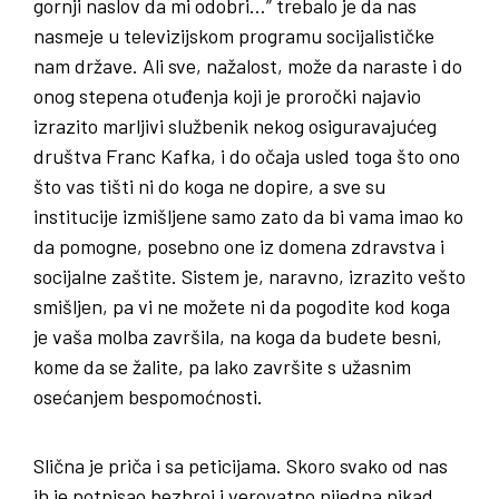
gornji naslov da mi odobri…” trebalo je da nas
nasmeje u televizijskom programu socijalističke
nam države. Ali sve, nažalost, može da naraste i do
onog stepena otuđenja koji je proročki najavio
izrazito marljivi službenik nekog osiguravajućeg
društva Franc Kafka, i do očaja usled toga što ono
što vas tišti ni do koga ne dopire, a sve su
institucije izmišljene samo zato da bi vama imao ko
da pomogne, posebno one iz domena zdravstva i
socijalne zaštite. Sistem je, naravno, izrazito vešto
smišljen, pa vi ne možete ni da pogodite kod koga
je vaša molba završila, na koga da budete besni,
kome da se žalite, pa lako završite s užasnim
osećanjem bespomoćnosti.
Slična je priča i sa peticijama. Skoro svako od nas
ih je potpisao bezbroj i verovatno nijedna nikad