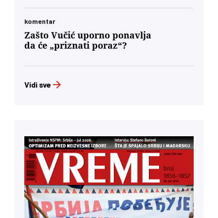
komentar
Zašto Vučić uporno ponavlja
da će „priznati poraz“?
Vidi sve