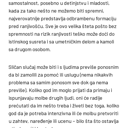
samostalnost, posebno u detinjstvu i mladosti,
kada za tako nešto ne možemo biti spremni,
najverovatnije predstavlja odbrambenu formaciju
pred ranjivošću. Sve je ovo velika šteta pošto bez
spremnosti na rizik ranjivosti teško može doći do
istinskog susreta i sa umetničkim delom a kamoli
sa drugom osobom.
Sličan slučaj može biti i s ljudima previše ponosnim
da bi zamolili za pomoć ili uslugu (nema nikakvih
problema sa samim ponosom sve dok ga nema
previše). Koliko god im moglo prijati da primaju i
ispunjavaju molbe drugih ljudi, oni će radije
prećutati da im nešto treba i živeti bez toga, koliko
god da je potreba intenzivna ili će molbu pretvoriti
u zahtev, naređenje ili ucenu – bilo šta što ostavlja