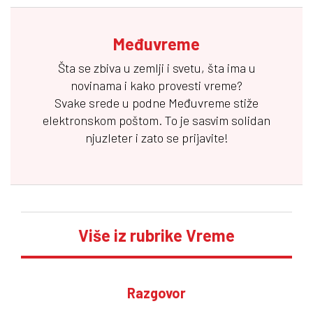
Međuvreme
Šta se zbiva u zemlji i svetu, šta ima u
novinama i kako provesti vreme?
Svake srede u podne
Međuvreme
stiže
elektronskom poštom. To je sasvim solidan
njuzleter i zato se prijavite!
Više iz rubrike Vreme
Razgovor