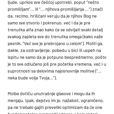
ljude, uprkos sve češćoj upotrebi, poput “nešto
promišljam”… ili “… njihova promišljanja …”) znači
da, recimo, hrišćani veruju da je njihov Bog ne
samo sve stvorio i pokrenuo, već i da je pre
trenutka alfa znao kako će se odvijati svaki detalj
svakog zapleta sve do trenutka omega (kako važe
pesnik, “Već sve je prebrojano u celom”). Moliti ga,
dakle, za ozdravljenje, pobedu u bici ili uspeh na
ispitu ne samo da je potpuno bespredmetno, pošto
je to sve odlučeno još pre početka vremena, već i u
suprotnosti sa delovima najosnovnije molitve (“…
neka bude volja Tvoja…”).
Molbe dotiču unutrašnje glasove i mogu da ih
menjaju. Ipak, dejstvo im je, nažalost, ograničeno,
pa ne trebalo gajiti preveliki optimizam da će one
fundamentalno promeniti odnose u koje akteri