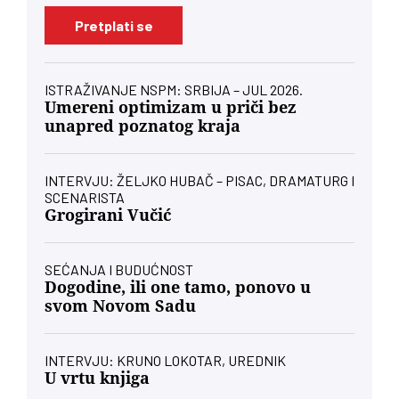
Pretplati se
ISTRAŽIVANJE NSPM: SRBIJA – JUL 2026.
Umereni optimizam u priči bez
unapred poznatog kraja
INTERVJU: ŽELJKO HUBAČ – PISAC, DRAMATURG I
SCENARISTA
Grogirani Vučić
SEĆANJA I BUDUĆNOST
Dogodine, ili one tamo, ponovo u
svom Novom Sadu
INTERVJU: KRUNO LOKOTAR, UREDNIK
U vrtu knjiga