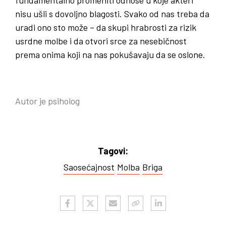
nisu ušli s dovoljno blagosti. Svako od nas treba da
uradi ono sto može – da skupi hrabrosti za rizik
usrdne molbe i da otvori srce za nesebičnost
prema onima koji na nas pokušavaju da se oslone.
Autor je psiholog
Tagovi:
Saosećajnost
Molba
Briga