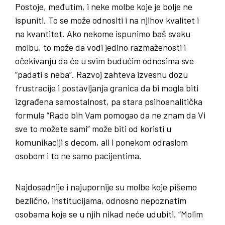
Postoje, međutim, i neke molbe koje je bolje ne
ispuniti. To se može odnositi i na njihov kvalitet i
na kvantitet. Ako nekome ispunimo baš svaku
molbu, to može da vodi jedino razmaženosti i
očekivanju da će u svim budućim odnosima sve
“padati s neba”. Razvoj zahteva izvesnu dozu
frustracije i postavljanja granica da bi mogla biti
izgrađena samostalnost, pa stara psihoanalitička
formula “Rado bih Vam pomogao da ne znam da Vi
sve to možete sami” može biti od koristi u
komunikaciji s decom, ali i ponekom odraslom
osobom i to ne samo pacijentima.
Najdosadnije i najupornije su molbe koje pišemo
bezlično, institucijama, odnosno nepoznatim
osobama koje se u njih nikad neće udubiti. “Molim