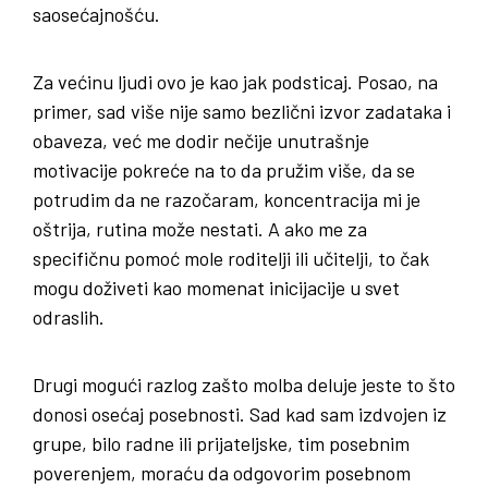
saosećajnošću.
Za većinu ljudi ovo je kao jak podsticaj. Posao, na
primer, sad više nije samo bezlični izvor zadataka i
obaveza, već me dodir nečije unutrašnje
motivacije pokreće na to da pružim više, da se
potrudim da ne razočaram, koncentracija mi je
oštrija, rutina može nestati. A ako me za
specifičnu pomoć mole roditelji ili učitelji, to čak
mogu doživeti kao momenat inicijacije u svet
odraslih.
Drugi mogući razlog zašto molba deluje jeste to što
donosi osećaj posebnosti. Sad kad sam izdvojen iz
grupe, bilo radne ili prijateljske, tim posebnim
poverenjem, moraću da odgovorim posebnom