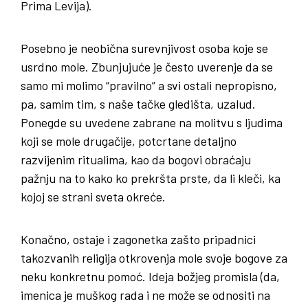
Prima Levija).
Posebno je neobična surevnjivost osoba koje se
usrdno mole. Zbunjujuće je često uverenje da se
samo mi molimo “pravilno” a svi ostali nepropisno,
pa, samim tim, s naše tačke gledišta, uzalud.
Ponegde su uvedene zabrane na molitvu s ljudima
koji se mole drugačije, potcrtane detaljno
razvijenim ritualima, kao da bogovi obraćaju
pažnju na to kako ko prekršta prste, da li kleči, ka
kojoj se strani sveta okreće.
Konačno, ostaje i zagonetka zašto pripadnici
takozvanih religija otkrovenja mole svoje bogove za
neku konkretnu pomoć. Ideja božjeg promisla (da,
imenica je muškog rada i ne može se odnositi na