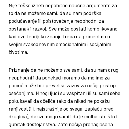
Nije teško izneti nepobitne naučne argumente za
to da ne možemo sami, da su nam podrška,
podučavanje ili poistovećenje neophodni za
opstanak i razvoj. Sve može postati komplikovano
kad ovo teorijsko znanje treba da primenimo u
svojim svakodnevnim emocionalnim i socijalnim
životima.
Priznanje da ne možemo sve sami, da su nam drugi
neophodni i da ponekad moramo da molimo za
pomoć može biti preveliki izazov za nečiji pristup
osećanjima. Mnogi ljudi su vaspitani ili su sami sebe
pokušavali da očeliče tako da nikad ne pokažu
ranjivost (ili, najstrašnije od svega, zaplaču pred
drugima), da sve mogu sami i da je molba isto što i
gubitak dostojanstva. Zato nečija prenaglašena