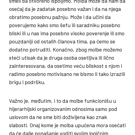
smeli da otvoreno ispoljimo. Molba može da nam da
osećaj da je zadatak posebno važan i da na njega
obratimo posebnu pažnju. Može i da učini da
poverujemo kako smo šefu ili saradniku posebno
bliski ili u nas ima posebno visoko poverenje ili smo
pouzdaniji od ostalih članova tima, pa ćemo se
dodatno potruditi. Konačno, zbog molbe možemo
steći utisak da je druga osoba osetljiva ili lično
zainteresovana, da osetimo veću bliskost s njom i
radimo posebno motivisano ne bismo li tako izrazili
brigu i podršku.
Važno je, međutim, i to da molbe funkcionišu u
hijerarhijski organizovanim odnosima samo pod
uslovom da ne sme biti doživljena kao znak
slabosti. Onaj kome je molba upućena mora osećati
da će dalje ponašanje voditi svojim logičnim