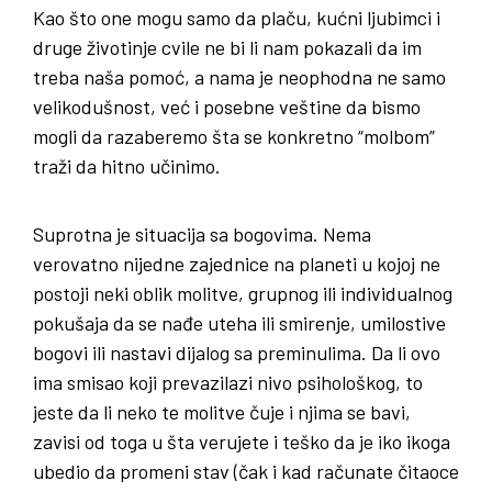
Kao što one mogu samo da plaču, kućni ljubimci i
druge životinje cvile ne bi li nam pokazali da im
treba naša pomoć, a nama je neophodna ne samo
velikodušnost, već i posebne veštine da bismo
mogli da razaberemo šta se konkretno “molbom”
traži da hitno učinimo.
Suprotna je situacija sa bogovima. Nema
verovatno nijedne zajednice na planeti u kojoj ne
postoji neki oblik molitve, grupnog ili individualnog
pokušaja da se nađe uteha ili smirenje, umilostive
bogovi ili nastavi dijalog sa preminulima. Da li ovo
ima smisao koji prevazilazi nivo psihološkog, to
jeste da li neko te molitve čuje i njima se bavi,
zavisi od toga u šta verujete i teško da je iko ikoga
ubedio da promeni stav (čak i kad računate čitaoce