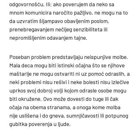
odgovornošću. Ili: ako poverujem da neko sa
mnom komunicira naročito pažljivo, ne mogu na to
da uzvratim šljampavo obavljenim poslom,
prenebregavanjem nečijeg senzibiliteta ili
nepromišljenim odavanjem tajne.
Poseban problem predstavljaju neispunjive molbe.
Mala deca mogu biti istinski očajna što se njihove
maštarije ne mogu ostvariti ni uz pomoć odraslih, a
neki problemi nisu rešivi i neke bolesti nisu izlečive
uprkos svoj dobroj volji kojom odrasle osobe mogu
biti okružene. Ovo može dovesti do tuge ili čak
očaja na obema stranama, a onoga kome molba
nije uslišena i do gneva, sumnjičavosti ili potpunog
gubitka poverenja u ljude.