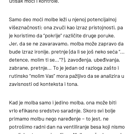
utisak moći i kontrole.
Samo deo moći molbe leži u njenoj potencijalnoj
višeznačnosti; ona zvuči kao izraz pristojnosti, pa
je koristimo da “pokrije” različite druge poruke.
Jer, da se ne zavaravamo, molba može zapravo da
bude izraz ironije, pretnje (da li se još neko seća “…
detence, molim ti se…”?), zavođenja, ubeđivanja,
zabrane, pretnje… To je jedan od razloga zašto i
rutinsko “molim Vas” mora pažljivo da se analizira u
zavisnosti od konteksta i tona.
Kad je molba samo i jedino molba, ona može biti
vrlo efikasno sredstvo saradnje. Skoro svi bolje
primamo molbu nego naređenje – to jest, ne
potrošimo radni dan na ventiliranje besa koji nismo