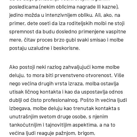
posledicama (nekim oblicima nagrade ili kazne),
jedino možda u intenzivnijem obliku. Ali, ako, na
primer, dete oseti da iza roditeljskih molbi ne stoji
spremnost da budu dosledno primenjene vaspitne
mere, čitav proces brzo gubi svaki smisao i molbe
postaju uzaludne i beskorisne.
Ako postoji neki razlog zahvaljujući kome molbe
deluju, to mora biti prvenstveno otvorenost. Više
nego većina drugih vrsta izraza, molba ostavlja
utisak ličnog kontakta i kao da uspostavlja odnos
dublji od čisto profesionalnog. Pošto ih većina ljudi
izbegava, molbe deluju kao trenutak kontakta s
unutrašnjim svetom druge osobe, s njenim
tankoćutnijim i tajnovitijim aspektima, a na to
većina ljudi reaguje pažnjom, brigom,