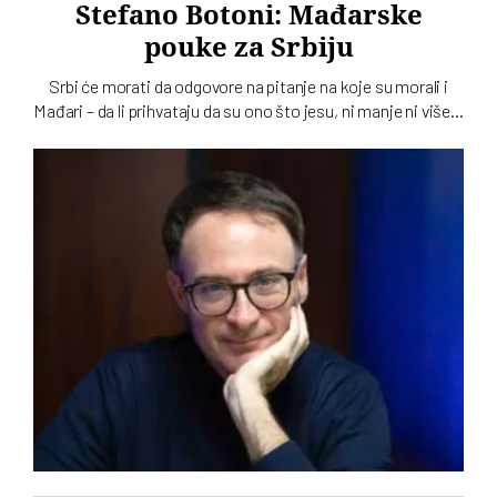
Stefano Botoni: Mađarske
pouke za Srbiju
Srbi će morati da odgovore na pitanje na koje su morali i
Mađari – da li prihvataju da su ono što jesu, ni manje ni više…
To u intervjuu za novi dvobroj „Vremena“ kaže istoričar
Stefano Botoni koji poredi političku situaciju u Srbiji i
Mađarskoj