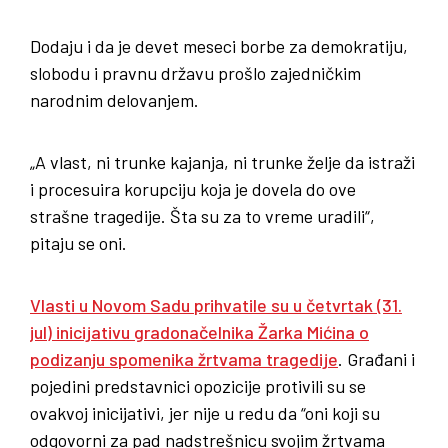
Dodaju i da je devet meseci borbe za demokratiju,
slobodu i pravnu državu prošlo zajedničkim
narodnim delovanjem.
„A vlast, ni trunke kajanja, ni trunke želje da istraži
i procesuira korupciju koja je dovela do ove
strašne tragedije. Šta su za to vreme uradili“,
pitaju se oni.
Vlasti u Novom Sadu prihvatile su u četvrtak (31.
jul) inicijativu gradonačelnika Žarka Mićina o
podizanju spomenika žrtvama tragedije
. Građani i
pojedini predstavnici opozicije protivili su se
ovakvoj inicijativi, jer nije u redu da “oni koji su
odgovorni za pad nadstrešnicu svojim žrtvama