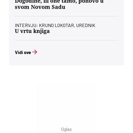
Dogodine, ili one tamo, ponovo u
svom Novom Sadu
INTERVJU: KRUNO LOKOTAR, UREDNIK
U vrtu knjiga
Vidi sve