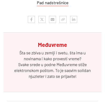
Pad nadstrešnice
Međuvreme
Šta se zbiva u zemlji i svetu, šta ima u
novinama i kako provesti vreme?
Svake srede u podne
Međuvreme
stiže
elektronskom poštom. To je sasvim solidan
njuzleter i zato se prijavite!