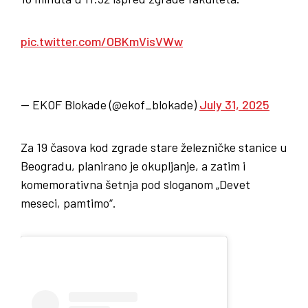
pic.twitter.com/OBKmVisVWw
— EKOF Blokade (@ekof_blokade)
July 31, 2025
Za 19 časova kod zgrade stare železničke stanice u
Beogradu, planirano je okupljanje, a zatim i
komemorativna šetnja pod sloganom „Devet
meseci, pamtimo“.