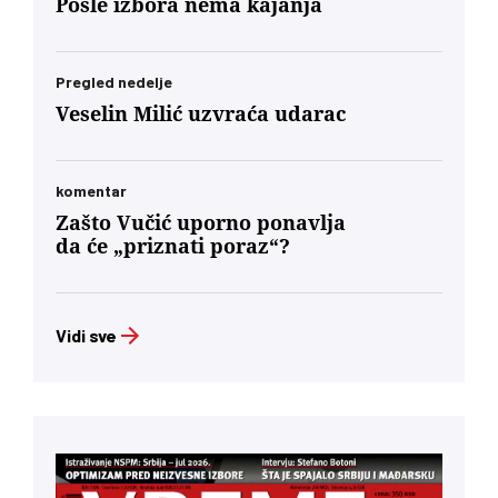
Posle izbora nema kajanja
Mađara u Subotici. To jeste politički škakljivo,
ali to je ideja nacionalnog identiteta konačno
usidrena u 21. vek – svesno odvojena od
toksične prošlosti koja nam je trovala društvo
Pregled nedelje
decenijama”
Veselin Milić uzvraća udarac
komentar
Zašto Vučić uporno ponavlja
da će „priznati poraz“?
Vidi sve