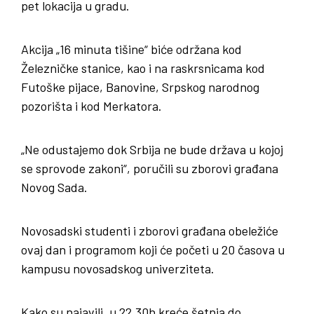
pet lokacija u gradu.
Akcija „16 minuta tišine“ biće održana kod
Železničke stanice, kao i na raskrsnicama kod
Futoške pijace, Banovine, Srpskog narodnog
pozorišta i kod Merkatora.
„Ne odustajemo dok Srbija ne bude država u kojoj
se sprovode zakoni“, poručili su zborovi građana
Novog Sada.
Novosadski studenti i zborovi građana obeležiće
ovaj dan i programom koji će početi u 20 časova u
kampusu novosadskog univerziteta.
Kako su najavili, u 22.30h kreće šetnja do