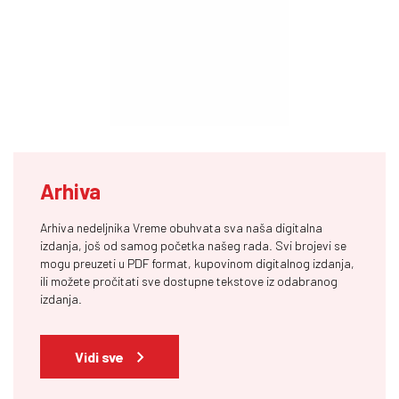
Arhiva
Arhiva nedeljnika Vreme obuhvata sva naša digitalna
izdanja, još od samog početka našeg rada. Svi brojevi se
mogu preuzeti u PDF format, kupovinom digitalnog izdanja,
ili možete pročitati sve dostupne tekstove iz odabranog
izdanja.
Vidi sve