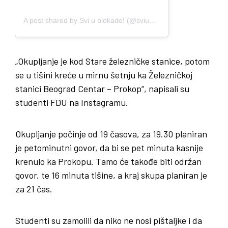
A post shared by Svi u blokade! (@sviublokade.fdu)
„Okupljanje je kod Stare železničke stanice, potom
se u tišini kreće u mirnu šetnju ka Železničkoj
stanici Beograd Centar – Prokop“, napisali su
studenti FDU na Instagramu.
Okupljanje počinje od 19 časova, za 19.30 planiran
je petominutni govor, da bi se pet minuta kasnije
krenulo ka Prokopu. Tamo će takođe biti održan
govor, te 16 minuta tišine, a kraj skupa planiran je
za 21 čas.
Studenti su zamolili da niko ne nosi pištaljke i da