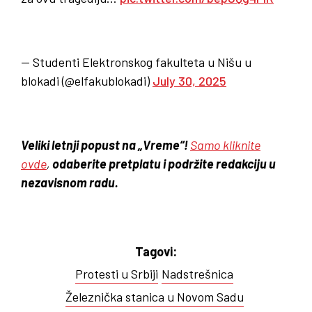
— Studenti Elektronskog fakulteta u Nišu u
blokadi (@elfakublokadi)
July 30, 2025
Veliki letnji popust na „Vreme“!
Samo kliknite
ovde
,
odaberite pretplatu i podržite redakciju u
nezavisnom radu.
Tagovi:
Protesti u Srbiji
Nadstrešnica
Železnička stanica u Novom Sadu