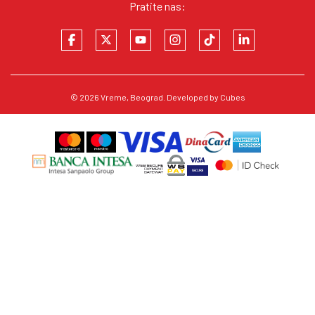
Pratite nas:
© 2026
Vreme
, Beograd. Developed by
Cubes