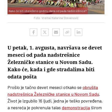
Kako će biti obeleženo godinu dana od pada nadstrešnice?
Foto: Vreme/Katarina Stevanović
U petak, 1. avgusta, navršava se devet
meseci od pada nadstrešnice
Železničke stanice u Novom Sadu.
Kako će, kada i gde stradalima biti
odata pošta
Prošlo je tačno devet meseci otkako se
obrušila
nadstrešnica Železničke stanice u Novom Sadu
.
Život je izgubilo 16 ljudi, jedna je teško povređena,
a nesreća je pokrenula talas
demonstracija
širom