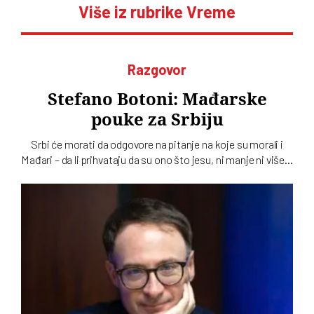
Više iz rubrike Vreme
Razgovor
Stefano Botoni: Mađarske
pouke za Srbiju
Srbi će morati da odgovore na pitanje na koje su morali i
Mađari – da li prihvataju da su ono što jesu, ni manje ni više…
To u intervjuu za novi dvobroj „Vremena“ kaže istoričar
Stefano Botoni koji poredi političku situaciju u Srbiji i
Mađarskoj