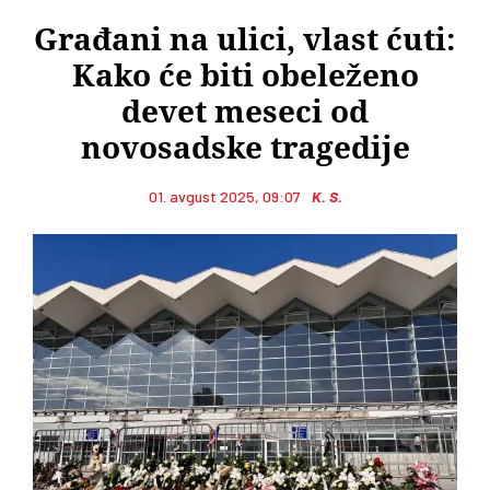
Građani na ulici, vlast ćuti:
Kako će biti obeleženo
devet meseci od
novosadske tragedije
01. avgust 2025, 09:07
K. S.