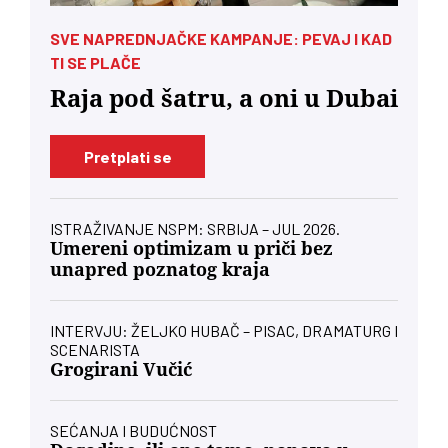
SVE NAPREDNJAČKE KAMPANJE: PEVAJ I KAD
TI SE PLAČE
Raja pod šatru, a oni u Dubai
Pretplati se
ISTRAŽIVANJE NSPM: SRBIJA – JUL 2026.
Umereni optimizam u priči bez
unapred poznatog kraja
INTERVJU: ŽELJKO HUBAČ – PISAC, DRAMATURG I
SCENARISTA
Grogirani Vučić
SEĆANJA I BUDUĆNOST