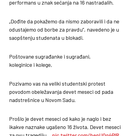
performans u znak sećanja na 16 nastradalih.
„Dođite da pokažemo da nismo zaboravili i da ne
odustajemo od borbe za pravdu“, navedeno je u
saopštenju studenata u blokadi.
Poštovane sugrađanke i sugrađani,
koleginice i kolege,
Pozivamo vas na veliki studentski protest
povodom obeležavanja devet meseci od pada
nadstrešnice u Novom Sadu.
Prošlo je devet meseci od kako je naglo i bez
ikakve naznake ugašeno 16 života. Devet meseci
za ovu tragediju…
pic.twitter.com/bepUQg4PIR