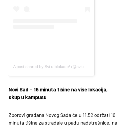
A post shared by Svi u blokade! (@sviublokade.fdu)
Novi Sad – 16 minuta tišine na više lokacija,
skup u kampusu
Zborovi građana Novog Sada će u 11.52 održati 16
minuta tišine za stradale u padu nadstrešnice, na