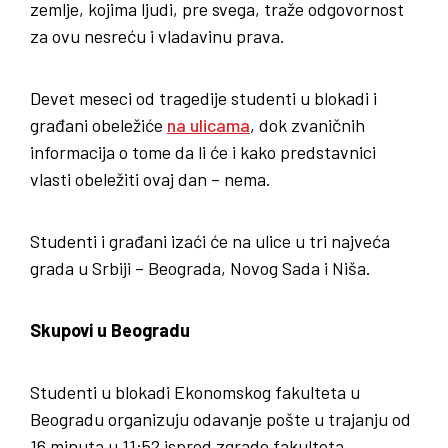
zemlje, kojima ljudi, pre svega, traže odgovornost
za ovu nesreću i vladavinu prava.
Devet meseci od tragedije studenti u blokadi i
građani obeležiće
na ulicama
, dok zvaničnih
informacija o tome da li će i kako predstavnici
vlasti obeležiti ovaj dan – nema.
Studenti i građani izaći će na ulice u tri najveća
grada u Srbiji – Beograda, Novog Sada i Niša.
Skupovi u Beogradu
Studenti u blokadi Ekonomskog fakulteta u
Beogradu organizuju odavanje pošte u trajanju od
16 minuta u 11:52 ispred zgrade fakulteta.