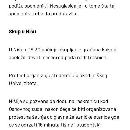
podižu spomenik”. Nesuglasica je i u tome šta taj
spomenik treba da predstavlja.
Skup u Nišu
U Nišu u 19.30 počinje okupljanje građana kako bi
obeležili devet meseci od pada nadstrešnice.
Protest organizuju studenti u blokadi niškog
Univerziteta.
Nišlije su pozvane da dođu na raskrsnicu kod
Osnovnog suda, nakon čega će biti organizovana
protestna šetnja do glavne železničke stanice gde
će se održati 16 minuta tišine i studentski