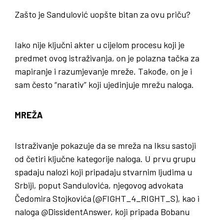
Zašto je Sandulović uopšte bitan za ovu priču?
Iako nije ključni akter u cijelom procesu koji je
predmet ovog istraživanja, on je polazna tačka za
mapiranje i razumjevanje mreže. Takođe, on je i
sam često “narativ” koji ujedinjuje mrežu naloga.
MREŽA
Istraživanje pokazuje da se mreža na Iksu sastoji
od četiri ključne kategorije naloga. U prvu grupu
spadaju nalozi koji pripadaju stvarnim ljudima u
Srbiji, poput Sandulovića, njegovog advokata
Čedomira Stojkovića (@FIGHT_4_RIGHT_S), kao i
naloga @DissidentAnswer, koji pripada Bobanu