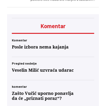
zemljama. Poruka upućena Ištvanu Pastoru i
Kelemenu Hunoru u Rumuniji bila je jasna: ‘Sada
ćete da ućutite i slušate naređenja. Neće vam
biti prijatno. Dobićete znatno manje novca pod
neuporedivo oštrijim uslovima, jer ste od prvog
Komentar
minuta bili lojalni, entuzijastični saučesnici
Orbana i ko zna kojih sve lokalnih diktatora u
regionu.’… U današnjim okvirima, glas
mađarske dijaspore u Berlinu će za Budimpeštu
Komentar
verovatno nositi veću političku težinu od glasa
Posle izbora nema kajanja
Mađara u Subotici. To jeste politički škakljivo,
ali to je ideja nacionalnog identiteta konačno
usidrena u 21. vek – svesno odvojena od
toksične prošlosti koja nam je trovala društvo
Pregled nedelje
decenijama”
Veselin Milić uzvraća udarac
komentar
Zašto Vučić uporno ponavlja
da će „priznati poraz“?