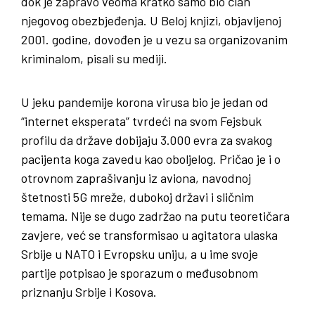
dok je zapravo veoma kratko samo bio član
njegovog obezbjeđenja. U Beloj knjizi, objavljenoj
2001. godine, dovođen je u vezu sa organizovanim
kriminalom, pisali su mediji.
U jeku pandemije korona virusa bio je jedan od
“internet eksperata” tvrdeći na svom Fejsbuk
profilu da države dobijaju 3.000 evra za svakog
pacijenta koga zavedu kao oboljelog. Pričao je i o
otrovnom zaprašivanju iz aviona, navodnoj
štetnosti 5G mreže, dubokoj državi i sličnim
temama. Nije se dugo zadržao na putu teoretičara
zavjere, već se transformisao u agitatora ulaska
Srbije u NATO i Evropsku uniju, a u ime svoje
partije potpisao je sporazum o međusobnom
priznanju Srbije i Kosova.