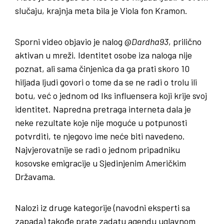
slučaju, krajnja meta bila je Viola fon Kramon.
Sporni video objavio je nalog @
Dardha93
, prilično
aktivan u mreži. Identitet osobe iza naloga nije
poznat, ali sama činjenica da ga prati skoro 10
hiljada ljudi govori o tome da se ne radi o trolu ili
botu, već o jednom od Iks influensera koji krije svoj
identitet. Napredna pretraga interneta dala je
neke rezultate koje nije moguće u potpunosti
potvrditi, te njegovo ime neće biti navedeno.
Najvjerovatnije se radi o jednom pripadniku
kosovske emigracije u Sjedinjenim Američkim
Državama.
Nalozi iz druge kategorije (navodni eksperti sa
zapada) takođe prate zadatu agendu uglavnom