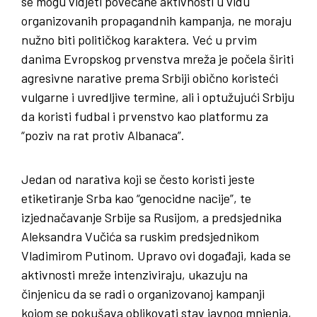
se mogu vidjeti povećane aktivnosti u vidu
organizovanih propagandnih kampanja, ne moraju
nužno biti političkog karaktera. Već u prvim
danima Evropskog prvenstva mreža je počela širiti
agresivne narative prema Srbiji obično koristeći
vulgarne i uvredljive termine, ali i optužujući Srbiju
da koristi fudbal i prvenstvo kao platformu za
“poziv na rat protiv Albanaca”.
Jedan od narativa koji se često koristi jeste
etiketiranje Srba kao “genocidne nacije”, te
izjednačavanje Srbije sa Rusijom, a predsjednika
Aleksandra Vučića sa ruskim predsjednikom
Vladimirom Putinom. Upravo ovi događaji, kada se
aktivnosti mreže intenziviraju, ukazuju na
činjenicu da se radi o organizovanoj kampanji
kojom se pokušava oblikovati stav javnog mnjenja,