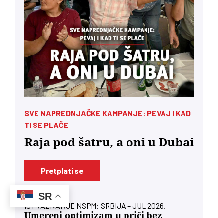
SVE NAPREDNJAČKE KAMPANJE: PEVAJ I KAD
TI SE PLAČE
Raja pod šatru, a oni u Dubai
Pretplati se
SR
ISTRAŽIVANJE NSPM: SRBIJA – JUL 2026.
Umereni optimizam u priči bez