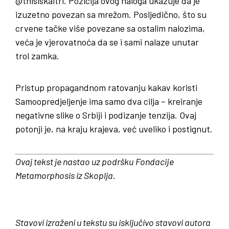
@thisiskaltri. Pozicija ovog naloga ukazuje da je
izuzetno povezan sa mrežom. Posljedično, što su
crvene tačke više povezane sa ostalim nalozima,
veća je vjerovatnoća da se i sami nalaze unutar
trol zamka.
Pristup propagandnom ratovanju kakav koristi
Samoopredjeljenje ima samo dva cilja – kreiranje
negativne slike o Srbiji i podizanje tenzija. Ovaj
potonji je, na kraju krajeva, već uveliko i postignut.
Ovaj tekst je nastao uz podršku
Fondacije
Metamorphosis iz Skoplja
.
Stavovi izraženi u tekstu su isključivo stavovi autora