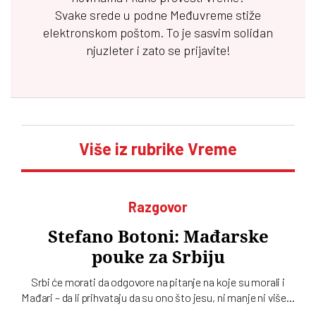
Svake srede u podne
Međuvreme
stiže
elektronskom poštom. To je sasvim solidan
njuzleter i zato se prijavite!
Više iz rubrike Vreme
Razgovor
Stefano Botoni: Mađarske
pouke za Srbiju
Srbi će morati da odgovore na pitanje na koje su morali i
Mađari – da li prihvataju da su ono što jesu, ni manje ni više…
To u intervjuu za novi dvobroj „Vremena“ kaže istoričar