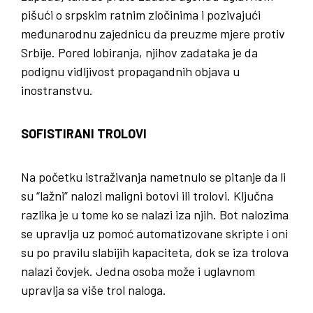
pišući o srpskim ratnim zločinima i pozivajući
međunarodnu zajednicu da preuzme mjere protiv
Srbije. Pored lobiranja, njihov zadataka je da
podignu vidljivost propagandnih objava u
inostranstvu.
SOFISTIRANI TROLOVI
Na početku istraživanja nametnulo se pitanje da li
su “lažni” nalozi maligni botovi ili trolovi. Ključna
razlika je u tome ko se nalazi iza njih. Bot nalozima
se upravlja uz pomoć automatizovane skripte i oni
su po pravilu slabijih kapaciteta, dok se iza trolova
nalazi čovjek. Jedna osoba može i uglavnom
upravlja sa više trol naloga.