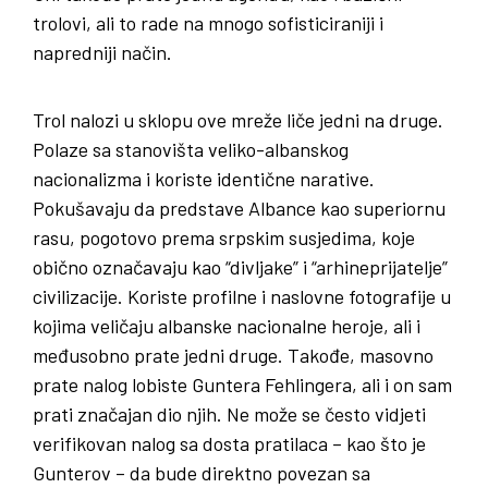
trolovi, ali to rade na mnogo sofisticiraniji i
napredniji način.
Trol nalozi u sklopu ove mreže liče jedni na druge.
Polaze sa stanovišta veliko-albanskog
nacionalizma i koriste identične narative.
Pokušavaju da predstave Albance kao superiornu
rasu, pogotovo prema srpskim susjedima, koje
obično označavaju kao “divljake” i “arhineprijatelje”
civilizacije. Koriste profilne i naslovne fotografije u
kojima veličaju albanske nacionalne heroje, ali i
međusobno prate jedni druge. Takođe, masovno
prate nalog lobiste Guntera Fehlingera, ali i on sam
prati značajan dio njih. Ne može se često vidjeti
verifikovan nalog sa dosta pratilaca – kao što je
Gunterov – da bude direktno povezan sa