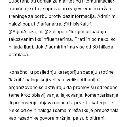
Luboteni, stručnjak za marketing i komunikacije;
ironično je što je upravo on svojevremeno držao
treninge za borbu protiv dezinformacija. Admirim i
nalozi poput @arianakra, @thisisKaltri,
@AgimAlickaj, ili @GallopeniMergim pripadaju
takozvanim Iks influenserima. Prati ih po nekoliko
hiljada ljudi, dok @admirim ima više od 30 hiljada
pratilaca.
Konačno, u posljednju kategoriju spadaju stotine
“lažnih” naloga koji veličaju veliku Albaniju i
organizovano se aktiviraju da promovišu određene
teme kroz objavljivanje, lajkovanje, komentarisanje
ili prenošenje objava naloga iz prve tri kategorije.
Neke od ovih naloga i sama mreža Iks je prepoznala
kao rasadnike govora mržnje, pa su blokirani.