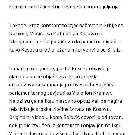
koji nisu pristalice Kurtijevog Samoopredjeljenja.
Takođe, kroz konstantno izjednačavanje Srbije sa
Rusijom, Vučića sa Putinom, a Kosova sa
Ukrajinom, mreža pokušava da nametne diskurs
kako Kosovu preti oružana intervencija od Srbije.
U martu ove godine, portal Kossev objavio je
članak u kome objašnjava kako je tekla
organizovana kampanja protiv Đorđa Bojovića,
parlamentarnog savjetnika Viole fon Kramon.
Nalozi su ga na Iksu masovno optuživali da negira i
relativizuje srpske zločine iz rata na Kosovu.
Originalni video u kome Bojović govori je editovan,
dok je dio izvučen iz konteksta i objavljen na Iksu.
Video je dosegao do više od 55 hiljada ljudi. U ovom