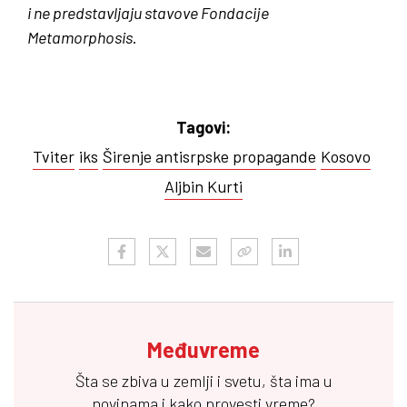
i ne predstavljaju stavove Fondacije
Metamorphosis
.
Tagovi:
Tviter
iks
Širenje antisrpske propagande
Kosovo
Aljbin Kurti
Međuvreme
Šta se zbiva u zemlji i svetu, šta ima u
novinama i kako provesti vreme?