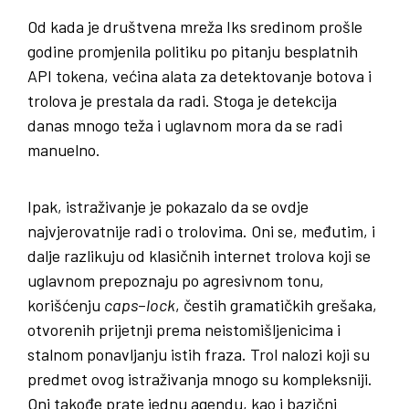
Od kada je društvena mreža Iks sredinom prošle
godine promjenila politiku po pitanju besplatnih
API tokena, većina alata za detektovanje botova i
trolova je prestala da radi. Stoga je detekcija
danas mnogo teža i uglavnom mora da se radi
manuelno.
Ipak, istraživanje je pokazalo da se ovdje
najvjerovatnije radi o trolovima. Oni se, međutim, i
dalje razlikuju od klasičnih internet trolova koji se
uglavnom prepoznaju po agresivnom tonu,
korišćenju
caps
–
lock
, čestih gramatičkih grešaka,
otvorenih prijetnji prema neistomišljenicima i
stalnom ponavljanju istih fraza. Trol nalozi koji su
predmet ovog istraživanja mnogo su kompleksniji.
Oni takođe prate jednu agendu, kao i bazični