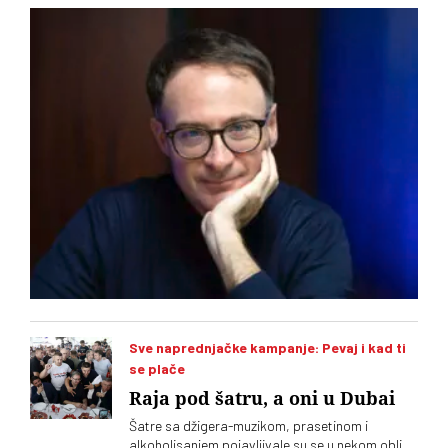
Stefano Botoni koji poredi političku situaciju u Srbiji i
Mađarskoj
Sve naprednjačke kampanje: Pevaj i kad ti
se plače
Raja pod šatru, a oni u Dubai
Šatre sa džigera-muzikom, prasetinom i
alkoholisanjem pojavljivale su se u nekom obliku