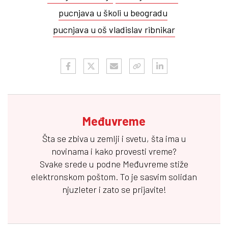
pucnjava u školi u beogradu
pucnjava u oš vladislav ribnikar
Međuvreme
Šta se zbiva u zemlji i svetu, šta ima u
novinama i kako provesti vreme?
Svake srede u podne
Međuvreme
stiže
elektronskom poštom. To je sasvim solidan
njuzleter i zato se prijavite!