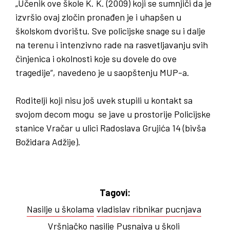
„Učenik ove škole K. K. (2009) koji se sumnjiči da je
izvršio ovaj zločin pronađen je i uhapšen u
školskom dvorištu. Sve policijske snage su i dalje
na terenu i intenzivno rade na rasvetljavanju svih
činjenica i okolnosti koje su dovele do ove
tragedije“, navedeno je u saopštenju MUP-a.
Roditelji koji nisu još uvek stupili u kontakt sa
svojom decom mogu se jave u prostorije Policijske
stanice Vračar u ulici Radoslava Grujića 14 (bivša
Božidara Adžije).
Tagovi:
Nasilje u školama
vladislav ribnikar pucnjava
Vršnjačko nasilje
Pusnajva u školi