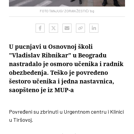
FOTO TANJUG/ ZORAN ŽESTIĆ/ bg
U pucnjavi u Osnovnoj školi
"Vladislav Ribnikar" u Beogradu
nastradalo je osmoro učenika i radnik
obezbeđenja. Teško je povređeno
šestoro učenika i jedna nastavnica,
saopšteno je iz MUP-a
Povređeni su zbrinuti u Urgentnom centru i Klinici
u Tiršovoj.