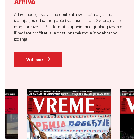
Arhiva
Arhiva nedeljnika Vreme obuhvata sva naša digitalna
izdanja, još od samog početka našeg rada. Svi brojevi se
mogu preuzeti u PDF format, kupovinom digitalnog izdanja,
ili možete pročitati sve dostupne tekstove iz odabranog
izdanja.
Vidi sve