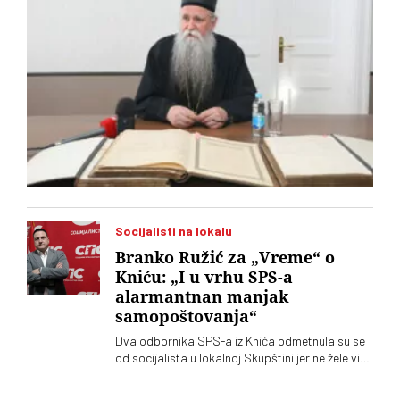
Socijalisti na lokalu
Branko Ružić za „Vreme“ o
Kniću: „I u vrhu SPS-a
alarmantnan manjak
samopoštovanja“
Dva odbornika SPS-a iz Knića odmetnula su se
od socijalista u lokalnoj Skupštini jer ne žele više
da imaju posla sa "nasilnim i neobrazovanim"
naprednjacima. Jedan od njih kaže za „Vreme“