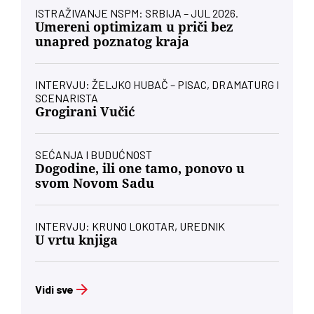
ISTRAŽIVANJE NSPM: SRBIJA – JUL 2026.
Umereni optimizam u priči bez
unapred poznatog kraja
INTERVJU: ŽELJKO HUBAČ – PISAC, DRAMATURG I
SCENARISTA
Grogirani Vučić
SEĆANJA I BUDUĆNOST
Dogodine, ili one tamo, ponovo u
svom Novom Sadu
INTERVJU: KRUNO LOKOTAR, UREDNIK
U vrtu knjiga
Vidi sve