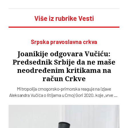
Više iz rubrike Vesti
Srpska pravoslavna crkva
Joanikije odgovara Vučiću:
Predsednik Srbije da ne maše
neodređenim kritikama na
račun Crkve
Mitropolija crnogorsko-primorska reaguje na izjave
Aleksandra Vučića o litijama u Crnoj Gori 2020. koje „vrve od
nejasnoća”