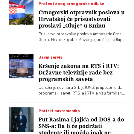
da je „SNS u Kniću nasilna skupina
Protest zbog crnogorske odluke
neobrazovanih ljudi" sa kojima ne žele ni sad, niti
Crnogorski otpravnik poslova u
ikada više, da sarađuju. Branko Ružić za
Hrvatskoj će prisustvovati
„Vreme“ kaže da je alarmantno da tendencije
proslavi „Oluje“ u Kninu
odricanja od izvornih principa i mazohizma
postoje ne samo na lokalu, već i u samom vrhu
Prisustvo otpravnika poslova Ambasade Crne
SPS-a
Gore u Hrvatskoj obeležavanju godišnjice „Oluje“
u Kninu izazvalo je političke reakcije u Srbiji.
Vučić je poručio da je reč o proslavi zločina
počinjenih nad srpskim narodom
Javni servis
Kršenje zakona na RTS i RTV:
Državne televizije rade bez
programskih saveta
Udruženje novinara Srbije (UNS) je upozorilo da
programski saveti RTS-a i RTV-a nisu formirani
nakon isteka mandata njihovih članova, zbog
čega se postavlja pitanje poštovanja zakonskih
procedura i funkcionisanja mehanizama
Portret savremenika
kontrole javnih medijskih servisa
Put Rasima Ljajića od DOS-a do
SNS-a: Da li će podržati
studente ili možda ipak ne