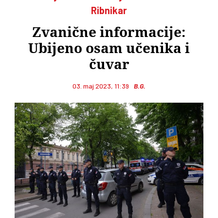
Ribnikar
Zvanične informacije:
Ubijeno osam učenika i
čuvar
03. maj 2023, 11:39
B.G.