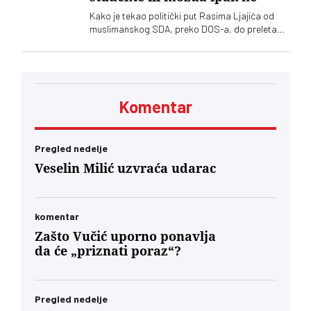
Kako je tekao politički put Rasima Ljajića od
muslimanskog SDA, preko DOS-a, do preleta
Vučiću i konačno otklona od naprednjaka. Da li
će se usuditi da javno podrži studente?
Komentar
Pregled nedelje
Veselin Milić uzvraća udarac
komentar
Zašto Vučić uporno ponavlja
da će „priznati poraz“?
Pregled nedelje