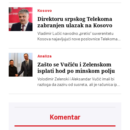
Kosovo
Direktoru srpskog Telekoma
zabranjen ulazak na Kosovo
Vladimir Lučić navodno „pretio“ suverenitetu
Kosova najavljujući nove poslovnice Telekoma
Srbije
Analiza
Zašto se Vučiću i Zelenskom
isplati hod po minskom polju
Volodimir Zelenski i Aleksandar Vučić imali bi
razloga da zaziru od susreta, ali je računica ipak
jača – Vučić kupuje naklonost EU, a Zelenskom
trebaju municija i dronovi
Komentar