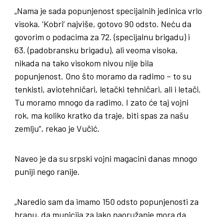
„Nama je sada popunjenost specijalnih jedinica vrlo
visoka. ‘Kobri’ najviše, gotovo 90 odsto. Neću da
govorim o podacima za 72. (specijalnu brigadu) i
63. (padobransku brigadu), ali veoma visoka,
nikada na tako visokom nivou nije bila
popunjenost. Ono što moramo da radimo – to su
tenkisti, aviotehničari, letački tehničari, ali i letači.
Tu moramo mnogo da radimo. I zato će taj vojni
rok, ma koliko kratko da traje, biti spas za našu
zemlju“, rekao je Vučić.
Naveo je da su srpski vojni magacini danas mnogo
puniji nego ranije.
„Naredio sam da imamo 150 odsto popunjenosti za
hranu, da municija za lako naoružanje mora da