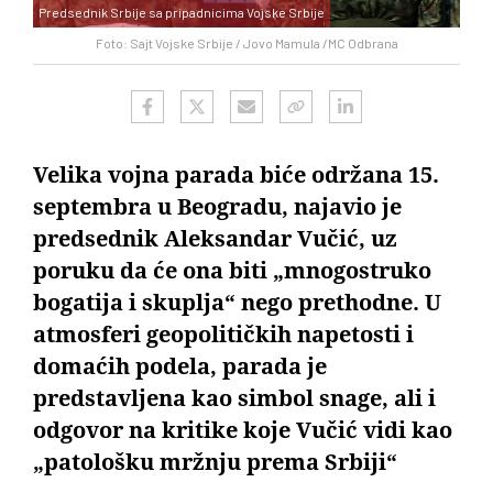
Predsednik Srbije sa pripadnicima Vojske Srbije
Foto: Sajt Vojske Srbije / Jovo Mamula /MC Odbrana
Velika vojna parada biće održana 15.
septembra u Beogradu, najavio je
predsednik Aleksandar Vučić, uz
poruku da će ona biti „mnogostruko
bogatija i skuplja“ nego prethodne. U
atmosferi geopolitičkih napetosti i
domaćih podela, parada je
predstavljena kao simbol snage, ali i
odgovor na kritike koje Vučić vidi kao
„patološku mržnju prema Srbiji“