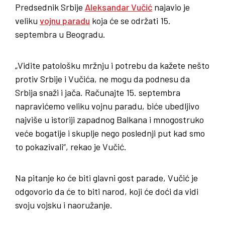
Predsednik Srbije
Aleksandar Vučić
najavio je
veliku
vojnu paradu
koja će se održati 15.
septembra u Beogradu.
„Vidite patološku mržnju i potrebu da kažete nešto
protiv Srbije i Vučića, ne mogu da podnesu da
Srbija snaži i jača. Računajte 15. septembra
napravićemo veliku vojnu paradu, biće ubedljivo
najviše u istoriji zapadnog Balkana i mnogostruko
veće bogatije i skuplje nego poslednji put kad smo
to pokazivali“, rekao je Vučić.
Na pitanje ko će biti glavni gost parade, Vučić je
odgovorio da će to biti narod, koji će doći da vidi
svoju vojsku i naoružanje.