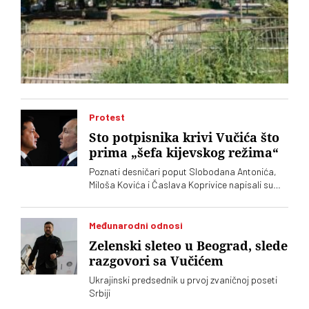
Protest
Sto potpisnika krivi Vučića što
prima „šefa kijevskog režima“
Poznati desničari poput Slobodana Antonića,
Miloša Kovića i Časlava Koprivice napisali su
oštro pismo povodom dolaska predsednika
Ukrajine Volodimira Zelenskog
Međunarodni odnosi
Zelenski sleteo u Beograd, slede
razgovori sa Vučićem
Ukrajinski predsednik u prvoj zvaničnoj poseti
Srbiji