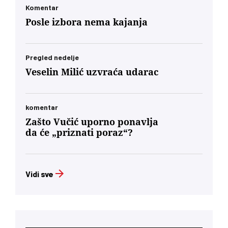
Komentar
Posle izbora nema kajanja
Pregled nedelje
Veselin Milić uzvraća udarac
komentar
Zašto Vučić uporno ponavlja
da će „priznati poraz“?
Vidi sve