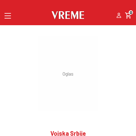
0
Vojska Srbije