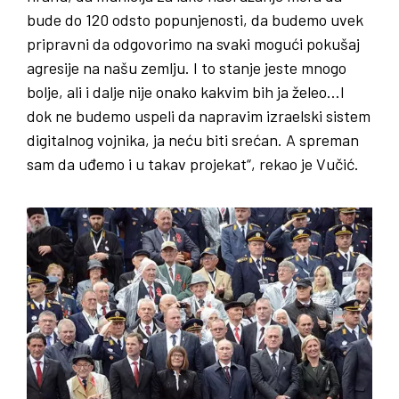
bude do 120 odsto popunjenosti, da budemo uvek
pripravni da odgovorimo na svaki mogući pokušaj
agresije na našu zemlju. I to stanje jeste mnogo
bolje, ali i dalje nije onako kakvim bih ja želeo…I
dok ne budemo uspeli da napravim izraelski sistem
digitalnog vojnika, ja neću biti srećan. A spreman
sam da uđemo i u takav projekat“, rekao je Vučić.