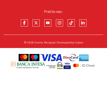
Pratite nas:
© 2026
Vreme
, Beograd. Developed by
Cubes