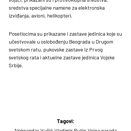
sredstva specijalne namene za elektronska
izviđanja, avioni, helikopteri.
Posetiocima su prikazane i zastave jedinica koje su
učestvovale u oslobođenju Beograda u Drugom
svetskom ratu, pukovske zastave iz Prvog
svetskog rata i aktuelne zastave jedinica Vojske
Srbije.
Tagovi:
Aleksandar Vučić
Vladimir Putin
Vojna parada