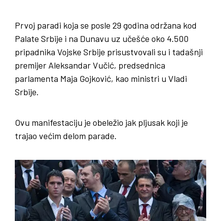
Prvoj paradi koja se posle 29 godina održana kod
Palate Srbije i na Dunavu uz učešće oko 4.500
pripadnika Vojske Srbije prisustvovali su i tadašnji
premijer Aleksandar Vučić, predsednica
parlamenta Maja Gojković, kao ministri u Vladi
Srbije.
Ovu manifestaciju je obeležio jak pljusak koji je
trajao većim delom parade.