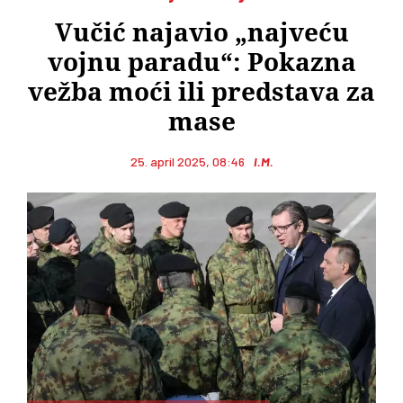
Vučić najavio „najveću
vojnu paradu“: Pokazna
vežba moći ili predstava za
mase
25. april 2025, 08:46
I.M.