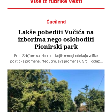
Više iz rubrike Vesti
Ćacilend
Lakše pobediti Vučića na
izborima nego osloboditi
Pionirski park
Pred Srbijom su izbori od kojih mnogi očekuju velike
političke promene. Međutim, sve promene u Srbiji dolaze
sporo, pa čak i one koje se tiču gradskih parkova, a
„Ćacilend” još uvek okupira Pionirski