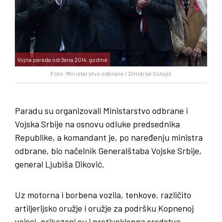
Vojna parada održana 2014. godine
Foto: Min istarstvo odbrane / Dimitrije Ostojić
Paradu su organizovali Ministarstvo odbrane i
Vojska Srbije na osnovu odluke predsednika
Republike, a komandant je, po naređenju ministra
odbrane, bio načelnik Generalštaba Vojske Srbije,
general Ljubiša Diković.
Uz motorna i borbena vozila, tenkove, različito
artiljerijsko oružje i oružje za podršku Kopnenoj
vojsci, prikazani su i protivoklopna sredstva,