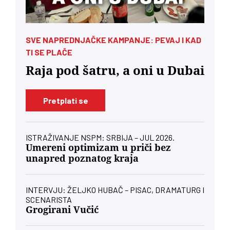
SVE NAPREDNJAČKE KAMPANJE: PEVAJ I KAD
TI SE PLAČE
Raja pod šatru, a oni u Dubai
Pretplati se
ISTRAŽIVANJE NSPM: SRBIJA – JUL 2026.
Umereni optimizam u priči bez
unapred poznatog kraja
INTERVJU: ŽELJKO HUBAČ – PISAC, DRAMATURG I
SCENARISTA
Grogirani Vučić