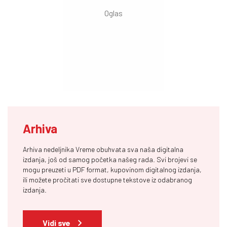
Arhiva
Arhiva nedeljnika Vreme obuhvata sva naša digitalna
izdanja, još od samog početka našeg rada. Svi brojevi se
mogu preuzeti u PDF format, kupovinom digitalnog izdanja,
ili možete pročitati sve dostupne tekstove iz odabranog
izdanja.
Vidi sve