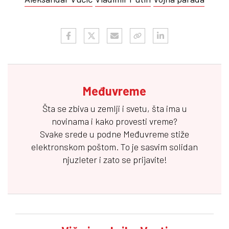
Međuvreme
Šta se zbiva u zemlji i svetu, šta ima u
novinama i kako provesti vreme?
Svake srede u podne
Međuvreme
stiže
elektronskom poštom. To je sasvim solidan
njuzleter i zato se prijavite!