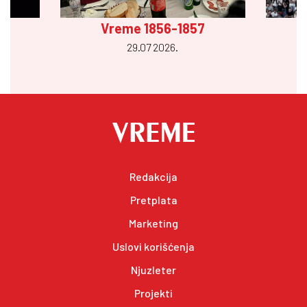
Vreme 1856-1857
29.07 2026.
Redakcija
Pretplata
Marketing
Uslovi korišćenja
Njuzleter
Projekti