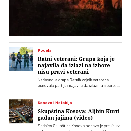
Podela
Ratni veterani: Grupa koja je
najavila da izlazi na izbore
nisu pravi veterani
Nedavno je grupa Ratnih vojnih veterana
osnovala partiju i najavila da izlazi na izbore. Oni
koji sebe nazivaju „pravim veteranima“ ograđuju
se od njih
Kosovo i Metohija
Skupština Kosova: Aljbin Kurti
gađan jajima (video)
Sednica Skupštine Kosova ponovo je prekinuta