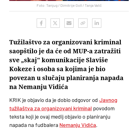
Foto: Tanjug / Dimitrije Goll / Tanja Valič
Tužilaštvo za organizovani kriminal
saopštilo je da će od MUP-a zatražiti
sve „skaj" komunikacije Slaviše
Kokeze i osoba sa kojima je bio
povezan u slučaju planiranja napada
na Nemanju Vidića
KRIK je objavio da je dobio odgovor od
Javnog
tužilaštva za organizovani kriminal
povodom
teksta koji je ovaj medij objavio o planiranju
napada na fudbalera
Nemanju Vidića
.