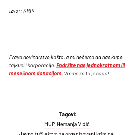
Izvor:
KRIK
Pravo novinarstvo košta, a mi nećemo da nas kupe
tajkuni i korporacije.
Podržite nas jednokratnom ili
mesečnom donacijom.
Vreme za to je sada!
Tagovi:
MUP
Nemanja Vidić
Javno tužilaštvo za organizovani kriminal