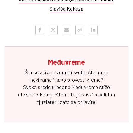
Slaviša Kokeza
Međuvreme
Šta se zbiva u zemlji i svetu, šta ima u
novinama i kako provesti vreme?
Svake srede u podne
Međuvreme
stiže
elektronskom poštom. To je sasvim solidan
njuzleter i zato se prijavite!