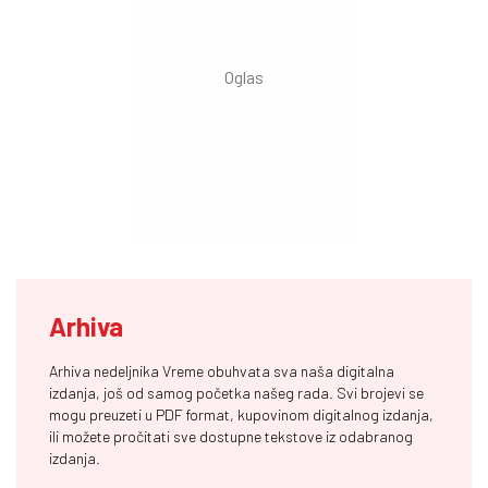
Arhiva
Arhiva nedeljnika Vreme obuhvata sva naša digitalna
izdanja, još od samog početka našeg rada. Svi brojevi se
mogu preuzeti u PDF format, kupovinom digitalnog izdanja,
ili možete pročitati sve dostupne tekstove iz odabranog
izdanja.