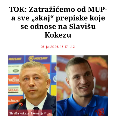
TOK: Zatražićemo od MUP-
a sve „skaj“ prepiske koje
se odnose na Slavišu
Kokezu
06. jul 2026, 13:17
I.C.
Slaviša Kokeza i Nemanja Vidić