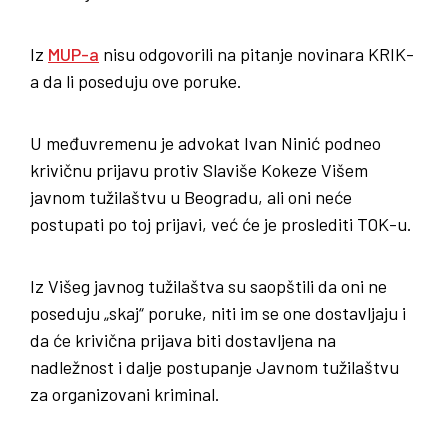
Iz
MUP-a
nisu odgovorili na pitanje novinara KRIK-
a da li poseduju ove poruke.
U međuvremenu je advokat Ivan Ninić podneo
krivičnu prijavu protiv Slaviše Kokeze Višem
javnom tužilaštvu u Beogradu, ali oni neće
postupati po toj prijavi, već će je proslediti TOK-u.
Iz Višeg javnog tužilaštva su saopštili da oni ne
poseduju „skaj“ poruke, niti im se one dostavljaju i
da će krivična prijava biti dostavljena na
nadležnost i dalje postupanje Javnom tužilaštvu
za organizovani kriminal.