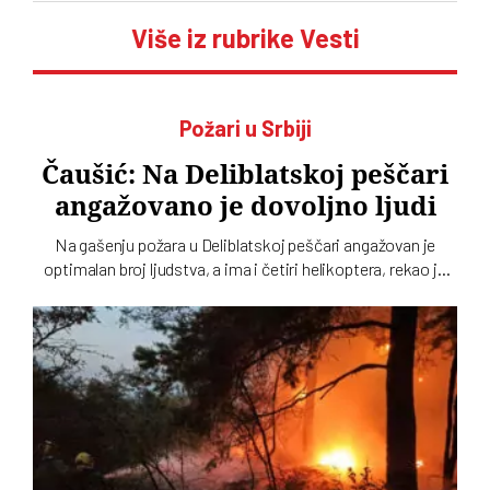
Više iz rubrike Vesti
Požari u Srbiji
Čaušić: Na Deliblatskoj peščari
angažovano je dovoljno ljudi
Na gašenju požara u Deliblatskoj peščari angažovan je
optimalan broj ljudstva, a ima i četiri helikoptera, rekao je
Luka Čaušić pomoćnik ministra Ministarstva unutrašnjih
poslova. Požarom je zahvaćeno oko hiljadu i po i više
hektara šume i niskog rastinja