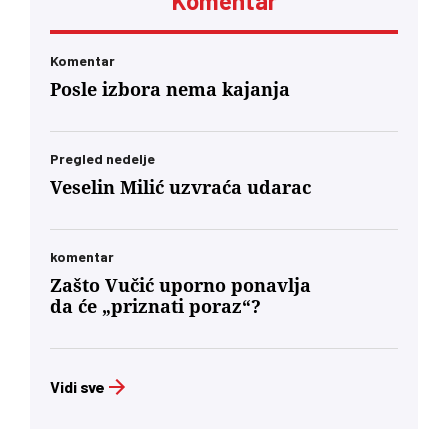
Komentar
Komentar
Posle izbora nema kajanja
Pregled nedelje
Veselin Milić uzvraća udarac
komentar
Zašto Vučić uporno ponavlja
da će „priznati poraz“?
Vidi sve