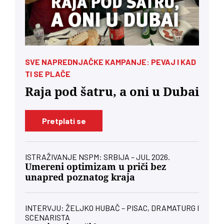
SVE NAPREDNJAČKE KAMPANJE: PEVAJ I KAD
TI SE PLAČE
Raja pod šatru, a oni u Dubai
Pretplati se
ISTRAŽIVANJE NSPM: SRBIJA – JUL 2026.
Umereni optimizam u priči bez
unapred poznatog kraja
INTERVJU: ŽELJKO HUBAČ – PISAC, DRAMATURG I
SCENARISTA