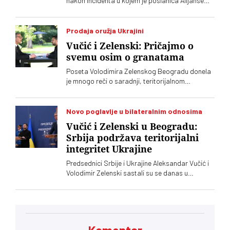
nakon incidenta u kojem je poslanica Alijanse
Time Kadrijaj jajima gađala vršioca dužnosti
premijera Aljbina Kurtija
Prodaja oružja Ukrajini
Vučić i Zelenski: Pričajmo o
svemu osim o granatama
Poseta Volodimira Zelenskog Beogradu donela
je mnogo reči o saradnji, teritorijalnom
integritetu i evropskom putu, ali je jedna tema
ostala gotovo netaknuta – srpsko oružje koje
preko posrednika stiže u Ukrajinu. Vučić i
Novo poglavlje u bilateralnim odnosima
Zelenski o tome javno nisu želeli mnogo da kažu,
Vučić i Zelenski u Beogradu:
iako je jasno da obojica znaju o čemu je reč
Srbija podržava teritorijalni
integritet Ukrajine
Predsednici Srbije i Ukrajine Aleksandar Vučić i
Volodimir Zelenski sastali su se danas u
Beogradu, gde su razgovarali o političkim
odnosima, trgovini, energetici, infrastrukturi i
bezbednosti. Vučić je poručio da Srbija
podržava teritorijalni integritet Ukrajine