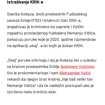
Istraživanje KRIK-a
Slaviša Kokeza, bivši predsednik Fudbalskog
saveza Srbije (FSS) i istaknuti član SNS-a,
angažovao je kriminalce da zaprete i fizički
napadnu proslavljenog fudbalera Nemanju Vidića,
pokazuju poruke koje je 2020. godine razmenjivao
na aplikaciji „skaj”, a do kojih je došao KRIK.
„Skaj“ poruke otkrivaju i da je Kokeza bio u sukobu
sa bratom predsednika Srbije
Andrejem Vučićem
,
što je prokomentarisao i sam
Aleksandar Vučić
rekavši da njegov brat Andrej „nije baš veliki fan
Nemanje Vidića“ i da će nadležni postupati ako je
izvršeno neko krivično delo.