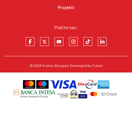
Projekti
Pratite nas:
© 2026
Vreme
, Beograd. Developed by
Cubes