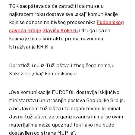
TOK saopštava da će zatražiti da mu se u
najkraćem roku dostave sve „skaj“ komunikacije
koje se odnose na bivšeg predsednika
Fudbalskog
saveza Srbije
Slavišu Kokezu
i druga lica sa
kojima je bio u kontaktu prema navodima
istraživanja KRIK-a.
Obrazložili su iz Tužilaštva i zbog čega nemaju
Kokezinu „skaj“ komunikaciju:
„Ove komunikacije EUROPOL dostavlja isključivo
Ministarstvu unutrašnjih poslova Republike Srbije,
a ne Javnom tužilaštvu za organizovani kriminal.
Javno tužilaštvo za organizovani kriminal se ovim
materijalima može upoznati tek i ako mu bude
dostavljen od strane MUP-a“.