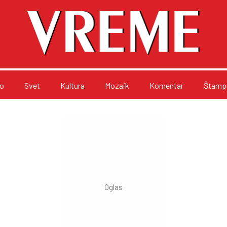
o
Svet
Kultura
Mozaik
Komentar
Štampa