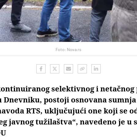
Foto: Nova.rs
ontinuiranog selektivnog i netačnog
u Dnevniku, postoji osnovana sumnja
avoda RTS, uključujući one koji se o
eg javnog tužilaštva“, navedeno je u 
DU