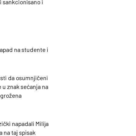
i sankcionisano i
napad na studente i
sti da osumnjičeni
 u znak sećanja na
ugrožena
ički napadali Milija
a na taj spisak