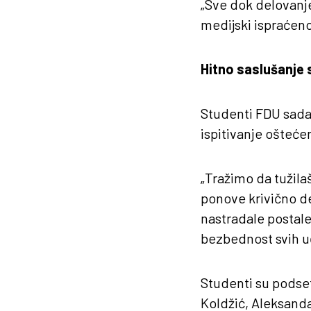
„Sve dok delovanje
medijski ispraćeno,
Hitno saslušanje 
Studenti FDU sada 
ispitivanje ošteće
„Tražimo da tužila
ponove krivično d
nastradale postal
bezbednost svih u
Studenti su podseti
Koldžić, Aleksandar