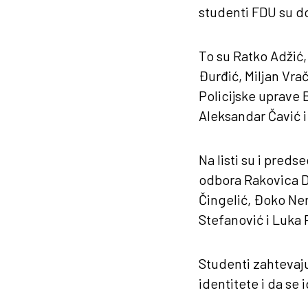
studenti FDU su dod
To su Ratko Adžić,
Đurđić, Miljan Vrač
Policijske uprave
Aleksandar Čavić i
Na listi su i pred
odbora Rakovica D
Čingelić, Đoko Ne
Stefanović i Luka
Studenti zahtevaj
identitete i da se