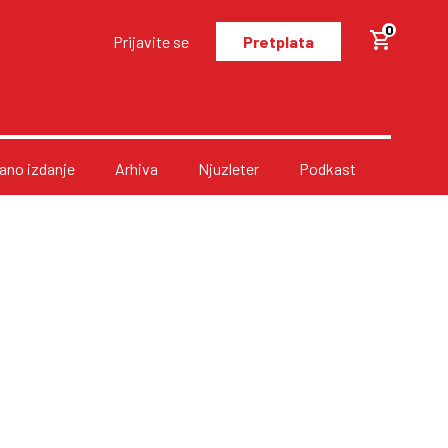
0
Prijavite se
Pretplata
no izdanje
Arhiva
Njuzleter
Podkast