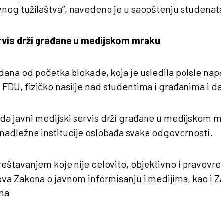
vnog tužilaštva“, navedeno je u saopštenju studenat
rvis drži građane u medijskom mraku
 dana od početka blokade, koja je usledila polsle n
FDU, fizičko nasilje nad studentima i građanima i dal
 da javni medijski servis drži građane u medijskom m
i nadležne institucije oslobađa svake odgovornosti.
zveštavanjem koje nije celovito, objektivno i pravov
ova Zakona o javnom informisanju i medijima, kao i 
ma