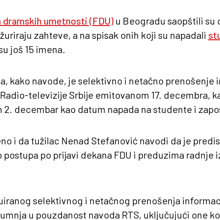
a dramskih umetnosti (FDU)
u Beogradu saopštili su
žuriraju zahteve, a na spisak onih koji su napadali
st
su još 15 imena.
, kako navode, je selektivno i netačno prenošenje 
adio-televizije Srbije emitovanom 17. decembra, k
 2. decembar kao datum napada na studente i zapo
no i da tužilac Nenad Stefanović navodi da je predis
vo postupa po prijavi dekana FDU i preduzima radnje i
uiranog selektivnog i netačnog prenošenja informac
sumnja u pouzdanost navoda RTS, uključujući one ko