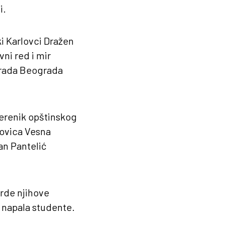
i.
i Karlovci Dražen
vni red i mir
grada Beograda
verenik opštinskog
kovica Vesna
an Pantelić
rde njihove
e napala studente.