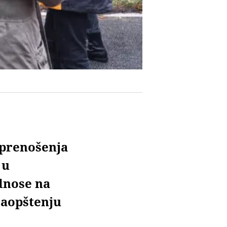
 prenošenja
 u
dnose na
saopštenju