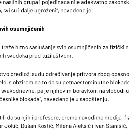
 nasilnih grupa i pojedinaca nije adekvatno zakonsk
 svi su i dalje ugroženi“, navedeno je.
svih osumnjičenih
traže hitno saslušanje svih osumnjičenih za fizički 
nih svedoka pred tužilaštvom.
štvo predloži sudu određivanje pritvora zbog opasno
elo, s obzirom na to da su petnaestominutne blokade
e svakodnevne, pa je njihovim boravkom na slobodi 
česnika blokada“, navedeno je u saopštenju.
li da su njih i profesore, prema navodima medija, fiz
 Jokić, Dušan Kostić, Milena Aleksić i Ivan Stanišić, 