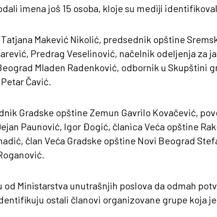
ali imena još 15 osoba, kloje su mediji identifikoval
 Tatjana Makević Nikolić, predsednik opštine Sremsk
arević, Predrag Veselinović, načelnik odeljenja za ja
 Beograd Mladen Radenković, odbornik u Skupštini 
 Petar Čavić.
sednik Gradske opštine Zemun Gavrilo Kovačević, po
ejan Paunović, Igor Đogić, članica Veća opštine Ra
nadić, član Veća Gradske opštine Novi Beograd Stef
 Roganović.
u od Ministarstva unutrašnjih poslova da odmah potv
 identifikuju ostali članovi organizovane grupe koja j