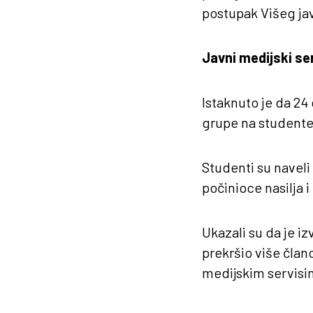
postupak Višeg ja
Javni medijski se
Istaknuto je da 24
grupe na studente 
Studenti su naveli
počinioce nasilja 
Ukazali su da je i
prekršio više član
medijskim servisi