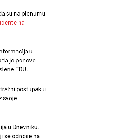
 da su na plenumu
udente na
informacija u
ada je ponovo
slene FDU.
tražni postupak u
z svoje
ija u Dnevniku,
ji se odnose na