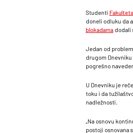
Studenti
Fakultet
doneli odluku da a
blokadama
dodali 
Jedan od problema
drugom Dnevniku R
pogrešno naveden
U Dnevniku je reče
toku i da tužilašt
nadležnosti.
„Na osnovu kontin
postoji osnovana 