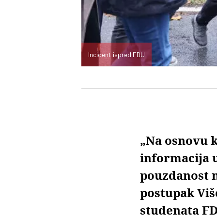
Incident ispred FDU
„Na osnovu k
informacija 
pouzdanost n
postupak Viš
studenata F