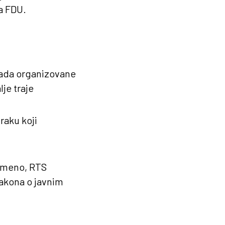
a FDU.
apada organizovane
je traje
raku koji
remeno, RTS
Zakona o javnim