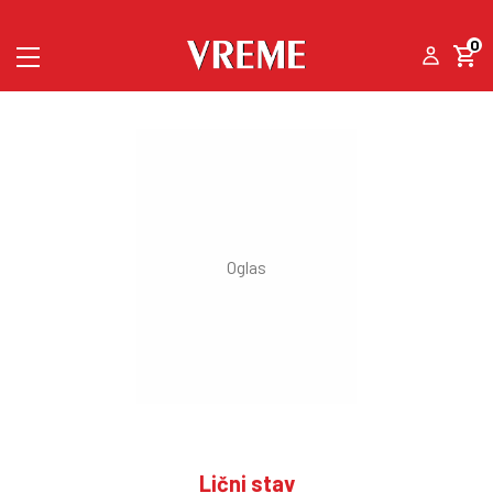
0
Lični stav