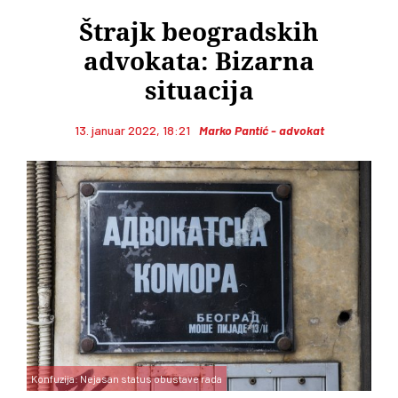
Štrajk beogradskih
advokata: Bizarna
situacija
13. januar 2022, 18:21
Marko Pantić - advokat
Konfuzija: Nejasan status obustave rada