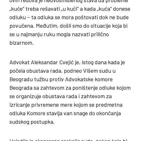
„kuće“ treba rešavati „u kući“ a kada „kuća“ donese
odluku – ta odluka se mora poštovati dok ne bude
povučena. Međutim, došli smo do situacije koja bi
se u najmanju ruku mogla nazvati prilično
bizarnom.
Advokat Aleksandar Cvejić je, istog dana kada je
počela obustava rada, podneo Višem sudu u
Beogradu tužbu protiv Advokatske komore
Beograda sa zahtevom za poništenje odluke kojom
se organizuje obustava rada i zahtevom za
izricanje privremene mere kojom se predmetna
odluka Komore stavlja van snage do okončanja
sudskog postupka.
Usledila je ekspresna reakcija suda, nakon koje bi