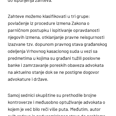
Zahteve možemo klasifikovati u tri grupe:
povlačenje iz procedure izmena Zakona o
parničnom postupku i ispitivanje opravdanosti
njegovih izmena, otklanjanje pravne neisgurnosti
izazvane tzv. dopunom pravnog stava građanskog
odeljenja Vrhovnog kasacionog suda u vezi sa
predmetima u kojima su građani tužili poslovne
banke i zamrzavanje poreskih obaveza advokata
na aktuelno stanje dok se ne postigne dogovor
advokature i države.
Samoj sednici skupštine su prethodile brojne
kontroverze i međusobno optuživanje advokata o
kojem je već bilo reči više puta. Međutim, autor
ovih redova je nedvosmislenog stava da probleme