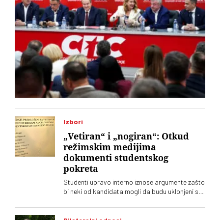
Izbori
„Vetiran“ i „nogiran“: Otkud
režimskim medijima
dokumenti studentskog
pokreta
Studenti upravo interno iznose argumente zašto
bi neki od kandidata mogli da budu uklonjeni sa
Studentske liste. No, o tome tek treba da se
glasa. Nema sumnje da će režimski tabloidi
skoro svakodnevno lansirati „megaekskluzive“