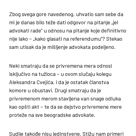
Zbog svega gore navedenog, uhvatio sam sebe da
mi je danas bilo teže dati odgovor na pitanje „jel
advokati rade“ u odnosu na pitanje koje definitivno
nije lako – „kako glasati na referendumu“? Stekao
sam utisak da je mišljenje advokata podeljeno.
Neki smatraju da se privremena mera odnosi
isključivo na tužioca – u ovom slučaju kolegu
Aleksandra Cvejića, i da je ostatak članstva
komore u obustavi. Drugi smatraju da je
privremenom merom stavljena van snage odluka
kao opšti akt – te da se dejstvo privremene mere
proteže na sve beogradske advokate.
Sudije takođe nisu jedinstvene. Stižu nam primeri