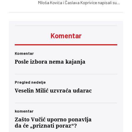
Miloša Kovića i Časlava Koprivice napisali su
oštro pismo povodom dolaska predsednika
Ukrajine Volodimira Zelenskog
Komentar
Komentar
Posle izbora nema kajanja
Pregled nedelje
Veselin Milić uzvraća udarac
komentar
Zašto Vučić uporno ponavlja
da će „priznati poraz“?