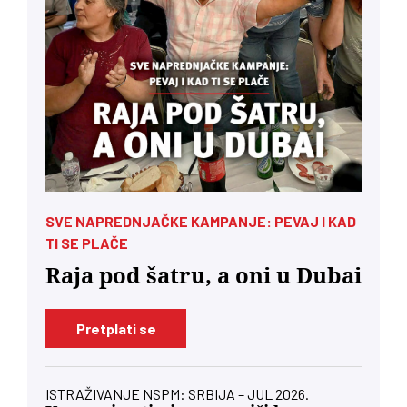
SVE NAPREDNJAČKE KAMPANJE: PEVAJ I KAD
TI SE PLAČE
Raja pod šatru, a oni u Dubai
Pretplati se
ISTRAŽIVANJE NSPM: SRBIJA – JUL 2026.