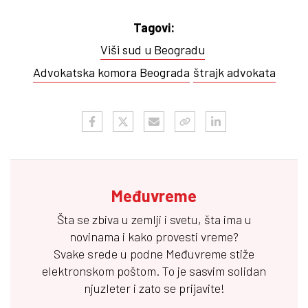
Tagovi:
Viši sud u Beogradu
Advokatska komora Beograda
štrajk advokata
Međuvreme
Šta se zbiva u zemlji i svetu, šta ima u
novinama i kako provesti vreme?
Svake srede u podne
Međuvreme
stiže
elektronskom poštom. To je sasvim solidan
njuzleter i zato se prijavite!