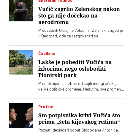
Bilateralni odnosi
Vučić zagrlio Zelenskog nakon
što ga nije dočekao na
aerodromu
Predsednik Ukrajine Volodimir Zelenski stigao je
u Beograd, gde će razgovarati sa
predsednikom Srbije Aleksandrom Vučićem i
premijerom Đurom Macutom. Ovo je njegova
prva zvanična poseta Srbiji. Dolazak Zelenskog
Ćacilend
obeležio protokolarni faul na aerodromu Nikola
Lakše je pobediti Vučića na
Tesla, gde ga je umesto Vučića dočekala
izborima nego osloboditi
ministarka energetike Dubravka Đedović
Pionirski park
Handanović
Pred Srbijom su izbori od kojih mnogi očekuju
velike političke promene. Međutim, sve promene
u Srbiji dolaze sporo, pa čak i one koje se tiču
gradskih parkova, a „Ćacilend” još uvek okupira
Pionirski
Protest
Sto potpisnika krivi Vučića što
prima „šefa kijevskog režima“
Poznati desničari poput Slobodana Antonića,