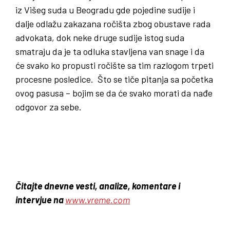
iz Višeg suda u Beogradu gde pojedine sudije i
dalje odlažu zakazana ročišta zbog obustave rada
advokata, dok neke druge sudije istog suda
smatraju da je ta odluka stavljena van snage i da
će svako ko propusti ročište sa tim razlogom trpeti
procesne posledice. Što se tiče pitanja sa početka
ovog pasusa – bojim se da će svako morati da nađe
odgovor za sebe.
Čitajte dnevne vesti, analize, komentare i
intervjue na
www.vreme.com