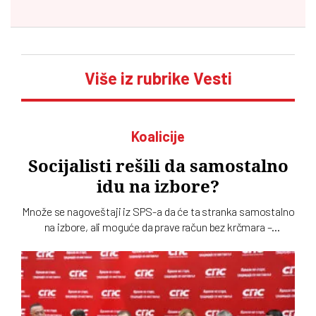
Više iz rubrike Vesti
Koalicije
Socijalisti rešili da samostalno
idu na izbore?
Množe se nagoveštaji iz SPS-a da će ta stranka samostalno
na izbore, ali moguće da prave račun bez krčmara –
Aleksandra Vučića. Paralelno među socijalistima traje tihi
rat o odnosu prema naprednjacima