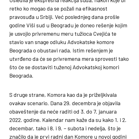
retko ko mogao da se požali na efikasnost
pravosuđa u Srbiji. Već poslednjeg dana prošle
godine Viši sud u Beogradu je doneo rešenje kojim
je usvojio privremenu meru tužioca Cvejića te
stavio van snage odluku Advokatske komore
Beograda o obustavi rada. Istim rešenjem je
utvrđeno da će se privremena mera sprovesti tako
što će se dostaviti tuženoj Advokatskoj komori
Beograda.
S druge strane, Komora kao da je priželjkivala
ovakav scenario. Dana 29. decembra je objavila
obaveštenje da neće raditi od 3. do 7. januara
2022. godine. Kalendar nam kaže da su kako 1. i 2.
decembar, tako i 8. i 9. – subota i nedelja, što je
značilo da je prvi radni dan Komore u novoj godini