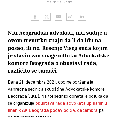
Foto: Marko Rupena
Niti beogradski advokati, niti sudije u
ovom trenutku znaju da li da idu na
posao, ili ne. Rešenje Višeg suda kojim
je stavio van snage odluku Advokatske
komore Beograda o obustavi rada,
različito se tumači
Dana 21. decembra 2021. godine održana je
vanredna sednica skupštine Advokatske komore
Beograda (AKB). Na toj sednici doneta je odluka da
se organizuje
obustava rada advokata upisanih u
imenik AK Beograda počev od 24. decembra
pa
do ispunjenja zahteva.