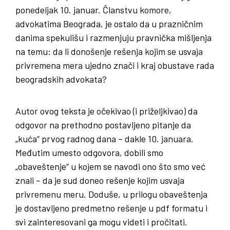
ponedeljak 10. januar. Članstvu komore,
advokatima Beograda, je ostalo da u prazničnim
danima spekulišu i razmenjuju pravnička mišljenja
na temu: da li donošenje rešenja kojim se usvaja
privremena mera ujedno znači i kraj obustave rada
beogradskih advokata?
Autor ovog teksta je očekivao (i priželjkivao) da
odgovor na prethodno postavljeno pitanje da
„kuća“ prvog radnog dana – dakle 10. januara.
Međutim umesto odgovora, dobili smo
„obaveštenje“ u kojem se navodi ono što smo već
znali – da je sud doneo rešenje kojim usvaja
privremenu meru. Doduše, u prilogu obaveštenja
je dostavljeno predmetno rešenje u pdf formatu i
svi zainteresovani ga mogu videti i pročitati.