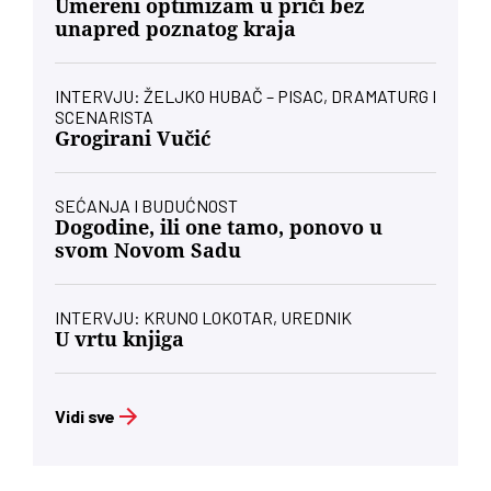
Umereni optimizam u priči bez
unapred poznatog kraja
INTERVJU: ŽELJKO HUBAČ – PISAC, DRAMATURG I
SCENARISTA
Grogirani Vučić
SEĆANJA I BUDUĆNOST
Dogodine, ili one tamo, ponovo u
svom Novom Sadu
INTERVJU: KRUNO LOKOTAR, UREDNIK
U vrtu knjiga
Vidi sve