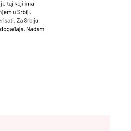
e taj koji ima
jem u Srbiji.
isati. Za Srbiju,
oj događaja. Nadam