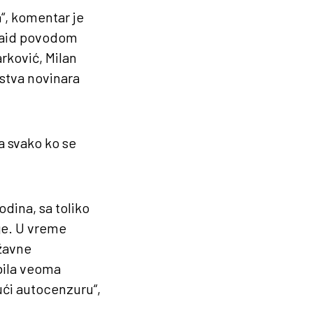
a“, komentar je
 Said povodom
rković, Milan
istva novinara
da svako ko se
odina, sa toliko
je. U vreme
ržavne
 bila veoma
ući autocenzuru“,