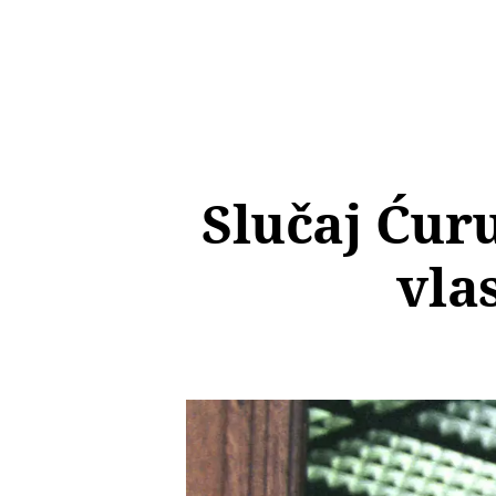
Slučaj Ćur
vla