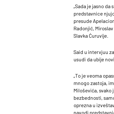
„Sada je jasno da 
predstavnice njuj
presude Apelacion
Radonjić, Miroslav
Slavka Ćuruvije.
Said u intervjuu z
usudi da ubije no
„To je veoma opasn
mnogo zastoja, ima
Miloševića, svako 
bezbednosti, samo 
oprezna u izveštav
navodi predstavni