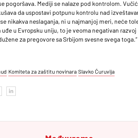
 se pogoršava. Mediji se nalaze pod kontrolom. Vučić j
ušava da uspostavi potpunu kontrolu nad izveštavan
 se nikakva neslaganja, ni u najmanjoj meri, neće toler
a uđe u Evropsku uniju, to je veoma negativan razv
adužene za pregovore sa Srbijom svesne svega toga.“
sud
Komiteta za zaštitu novinara
Slavko Ćuruvija