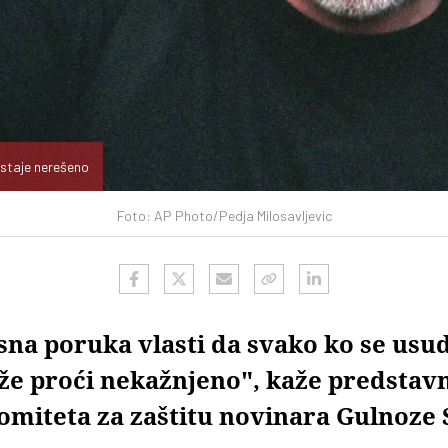
ostaje nerešeno
Foto: AP Photo/Pedja Milosavljevic
asna poruka vlasti da svako ko se usud
e proći nekažnjeno", kaže predstav
omiteta za zaštitu novinara Gulnoze 