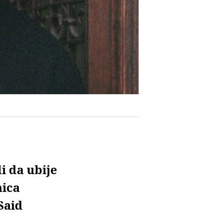
i da ubije
nica
Said