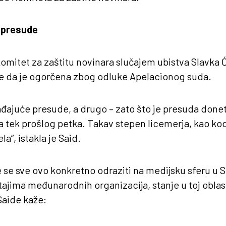
 presude
mitet za zaštitu novinara slučajem ubistva Slavka 
te da je ogorčena zbog odluke Apelacionog suda.
đajuće presude, a drugo – zato što je presuda done
a tek prošlog petka. Takav stepen licemerja, kao kod 
a“, istakla je Said.
 se sve ovo konkretno odraziti na medijsku sferu u Sr
ajima međunarodnih organizacija, stanje u toj oblas
Saide kaže: