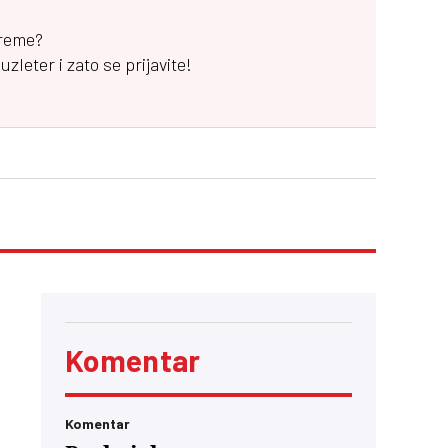
vreme?
leter i zato se prijavite!
Komentar
Komentar