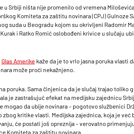
se u Srbiji ništa nije promenilo od vremena Milošević
orškog Komiteta za zaštitu novinara (CPJ) Gulnoze
og suda u Beogradu kojom su okrivljeni Radomir Ma
 Kurak i Ratko Romić oslobođeni krivice u slučaju ub
a
Glas Amerike
kaže da je to vrlo jasna poruka vlasti 
vinara može proći nekažnjeno.
a poruka. Sama činjenica da je slučaj trajao toliko g
la je zastrašujuć efekat na medijsku zajednicu Srbi
je mogao da ubije novinara – pogotovo službenici D
zbog kritike vlasti. Medijska zajednica, koja je već
anju, će postati još opreznija – verovatno primenjuj
ce Komiteta za zaštitu novinara.