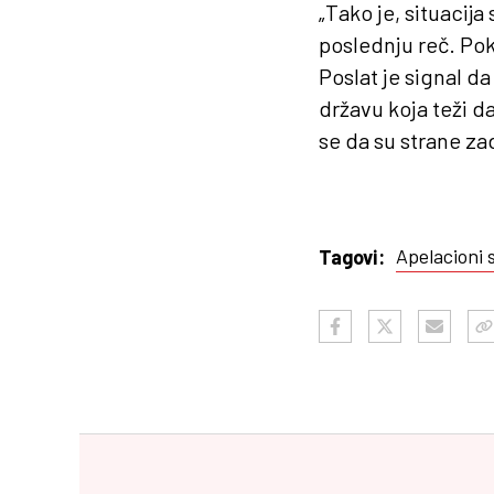
„Tako je, situacija
poslednju reč. Pok
Poslat je signal da
državu koja teži d
se da su strane z
Apelacioni 
Tagovi: