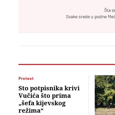
Šta s
Svake srede u podne
Me
Protest
Sto potpisnika krivi
Vučića što prima
„šefa kijevskog
režima“