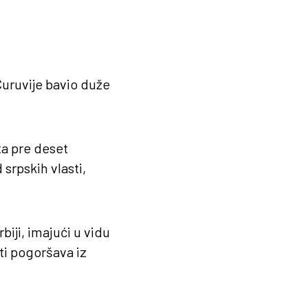
Ćuruvije bavio duže
ta pre deset
srpskih vlasti,
biji, imajući u vidu
ti pogoršava iz