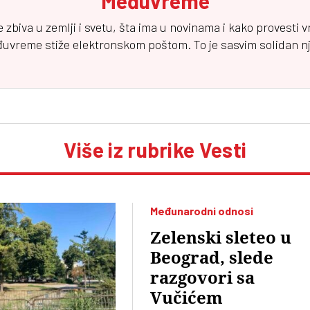
Međuvreme
e zbiva u zemlji i svetu, šta ima u novinama i kako provesti 
đuvreme
stiže elektronskom poštom. To je sasvim solidan njuz
Više iz rubrike Vesti
Međunarodni odnosi
Zelenski sleteo u
Beograd, slede
razgovori sa
Vučićem