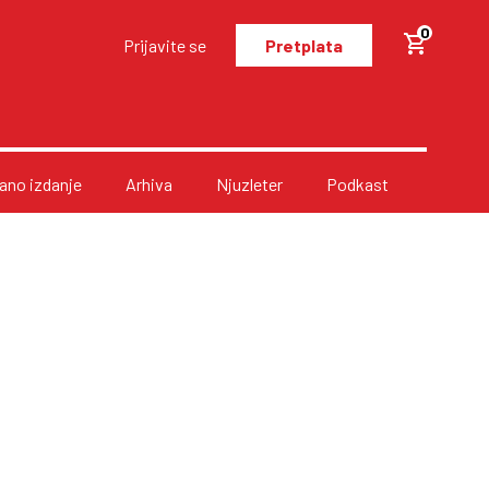
0
Prijavite se
Pretplata
no izdanje
Arhiva
Njuzleter
Podkast