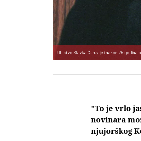
Ubistvo Slavka Ćuruvije i nakon 25 godina 
"To je vrlo j
novinara mož
njujorškog K