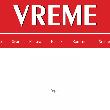
o
Svet
Kultura
Mozaik
Komentar
Štampa