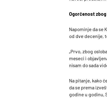
Ogorčenost zbog
Napominje da se Ko
od dve decenije, 
„Prvo, zbog osloba
meseci i objavljen
nisam do sada videl
Na pitanje, kako će
da se prema izvešt
godine u godinu, 