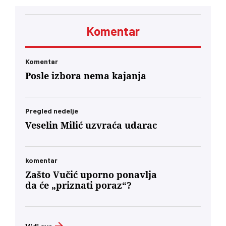
Komentar
Komentar
Posle izbora nema kajanja
Pregled nedelje
Veselin Milić uzvraća udarac
komentar
Zašto Vučić uporno ponavlja
da će „priznati poraz“?