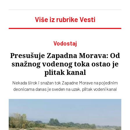
Više iz rubrike Vesti
Vodostaj
Presušuje Zapadna Morava: Od
snažnog vodenog toka ostao je
plitak kanal
Nekada širok i snažan tok Zapadne Morave na pojedinim
deonicama danas je sveden na uzak, plitak vodeni kanal