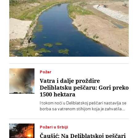
Požar
Vatra i dalje proždire
Deliblatsku peščaru: Gori preko
1500 hektara
I tokom noći u Deliblatskoj peščari nastavlja se
borba sa vatrenom stihijom koja je zahvatila
oko 1.500 hektara šume i niskog rastinja
Požari u Srbiji
Čaušić: Na Deliblatskoj peščari