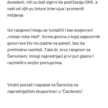
dovedeni, niti su baš sigirni da podržavaju SNS, a
neki od njih su tokom intervjua i promenili
mišljenje.
Ovi razgovori mogu se tumačiti i kao svojevrsni
„roman toka misli“, forma govora u kojoj sagovornik
govori sve što mu padne na pamet, bez da
prethodno razmisli. Tako bi, kroz razgovor sa
Šarovićem, mnogi naprednjaci prvi put glasno i
razmislili o svojim postupcima.
Viralni postali i napadai na Šarovića na
naprednjačkim skupovima i u “Ćacilendu”.