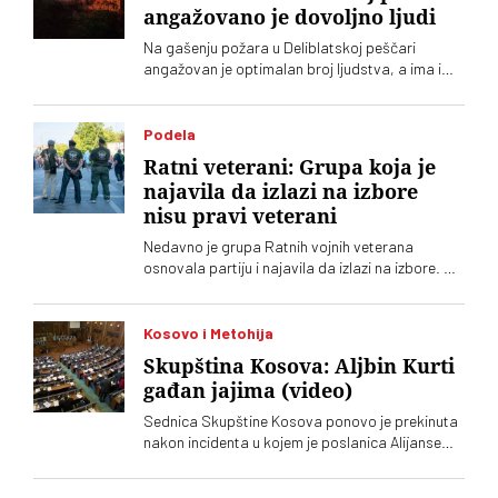
angažovano je dovoljno ljudi
Na gašenju požara u Deliblatskoj peščari
angažovan je optimalan broj ljudstva, a ima i
četiri helikoptera, rekao je Luka Čaušić
pomoćnik ministra Ministarstva unutrašnjih
poslova. Požarom je zahvaćeno oko hiljadu i po
Podela
i više hektara šume i niskog rastinja
Ratni veterani: Grupa koja je
najavila da izlazi na izbore
nisu pravi veterani
Nedavno je grupa Ratnih vojnih veterana
osnovala partiju i najavila da izlazi na izbore. Oni
koji sebe nazivaju „pravim veteranima“ ograđuju
se od njih
Kosovo i Metohija
Skupština Kosova: Aljbin Kurti
gađan jajima (video)
Sednica Skupštine Kosova ponovo je prekinuta
nakon incidenta u kojem je poslanica Alijanse
Time Kadrijaj jajima gađala vršioca dužnosti
premijera Aljbina Kurtija