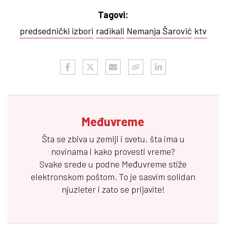
Tagovi:
predsednički izbori
radikali
Nemanja Šarović
ktv
Međuvreme
Šta se zbiva u zemlji i svetu, šta ima u
novinama i kako provesti vreme?
Svake srede u podne
Međuvreme
stiže
elektronskom poštom. To je sasvim solidan
njuzleter i zato se prijavite!