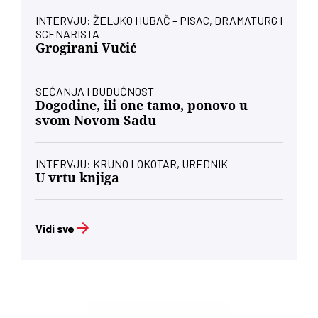
INTERVJU: ŽELJKO HUBAČ – PISAC, DRAMATURG I
SCENARISTA
Grogirani Vučić
SEĆANJA I BUDUĆNOST
Dogodine, ili one tamo, ponovo u
svom Novom Sadu
INTERVJU: KRUNO LOKOTAR, UREDNIK
U vrtu knjiga
Vidi sve