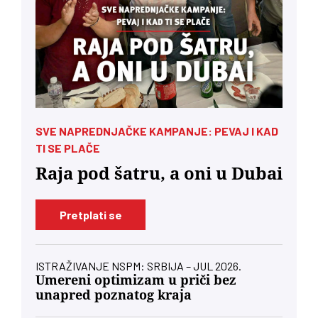
SVE NAPREDNJAČKE KAMPANJE: PEVAJ I KAD
TI SE PLAČE
Raja pod šatru, a oni u Dubai
Pretplati se
ISTRAŽIVANJE NSPM: SRBIJA – JUL 2026.
Umereni optimizam u priči bez
unapred poznatog kraja