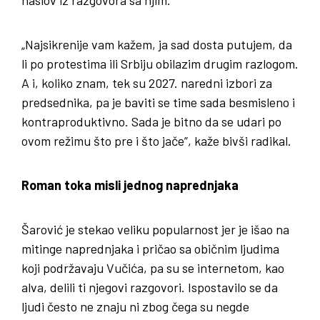
naslov iz razgovora sa njim.
„Najsikrenije vam kažem, ja sad dosta putujem, da
li po protestima ili Srbiju obilazim drugim razlogom.
A i, koliko znam, tek su 2027. naredni izbori za
predsednika, pa je baviti se time sada besmisleno i
kontraproduktivno. Sada je bitno da se udari po
ovom režimu što pre i što jače”, kaže bivši radikal.
Roman toka misli jednog naprednjaka
Šarović je stekao veliku popularnost jer je išao na
mitinge naprednjaka i pričao sa običnim ljudima
koji podržavaju Vučića, pa su se internetom, kao
alva, delili ti njegovi razgovori. Ispostavilo se da
ljudi često ne znaju ni zbog čega su negde