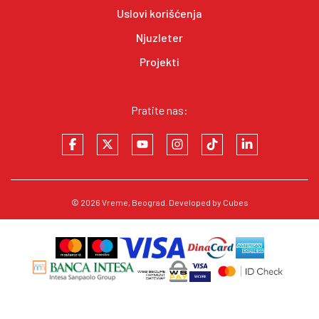
Uslovi korišćenja
Njuzleter
Projekti
Pratite nas:
© 2026
Vreme
, Beograd. Developed by
Cubes