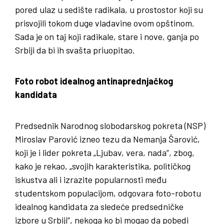
pored ulaz u sedište radikala, u prostostor koji su
prisvojili tokom duge vladavine ovom opštinom.
Sada je on taj koji radikale, stare i nove, ganja po
Srbiji da bi ih svašta priuopitao.
Foto robot idealnog antinaprednjačkog
kandidata
Predsednik Narodnog slobodarskog pokreta (NSP)
Miroslav Parović izneo tezu da Nemanja Šarović,
koji je i lider pokreta „Ljubav, vera, nada”, zbog,
kako je rekao, „svojih karakteristika, političkog
iskustva ali i izrazite popularnosti među
studentskom populacijom, odgovara foto-robotu
idealnog kandidata za sledeće predsedničke
izbore u Srbiji”, nekoga ko bi mogao da pobedi