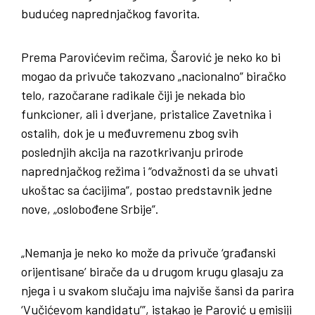
budućeg naprednjačkog favorita.
Prema Parovićevim rečima, Šarović je neko ko bi
mogao da privuče takozvano „nacionalno” biračko
telo, razočarane radikale čiji je nekada bio
funkcioner, ali i dverjane, pristalice Zavetnika i
ostalih, dok je u međuvremenu zbog svih
poslednjih akcija na razotkrivanju prirode
naprednjačkog režima i “odvažnosti da se uhvati
ukoštac sa ćacijima”, postao predstavnik jedne
nove, „oslobođene Srbije”.
„Nemanja je neko ko može da privuče ‘građanski
orijentisane’ birače da u drugom krugu glasaju za
njega i u svakom slučaju ima najviše šansi da parira
‘Vučićevom kandidatu’”, istakao je Parović u emisiji