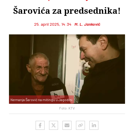
Šarovića za predsednika!
25. april 2025, 14:34
M. L. Janković
Nemanja Šarović na mitingu u Jagodini
Foto: KTV