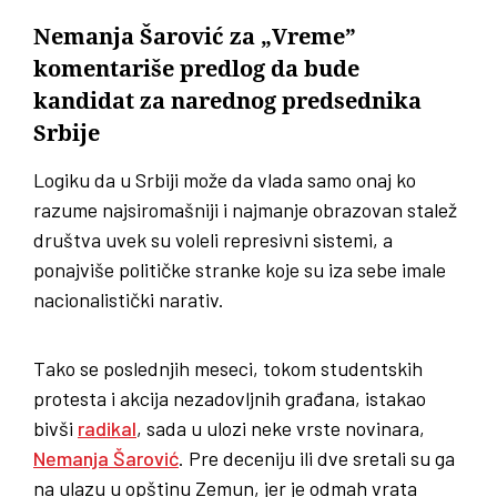
Nemanja Šarović za „Vreme”
komentariše predlog da bude
kandidat za narednog predsednika
Srbije
Logiku da u Srbiji može da vlada samo onaj ko
razume najsiromašniji i najmanje obrazovan stalež
društva uvek su voleli represivni sistemi, a
ponajviše političke stranke koje su iza sebe imale
nacionalistički narativ.
Tako se poslednjih meseci, tokom studentskih
protesta i akcija nezadovljnih građana, istakao
bivši
radikal
, sada u ulozi neke vrste novinara,
Nemanja Šarović
. Pre deceniju ili dve sretali su ga
na ulazu u opštinu Zemun, jer je odmah vrata