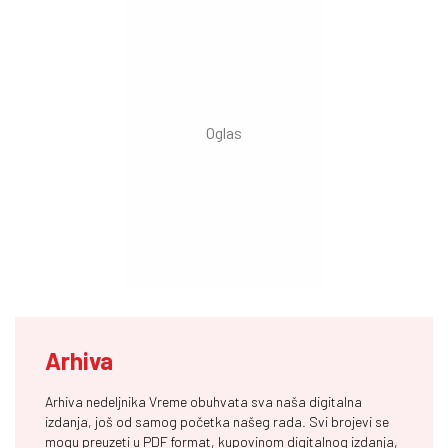
Arhiva
Arhiva nedeljnika Vreme obuhvata sva naša digitalna
izdanja, još od samog početka našeg rada. Svi brojevi se
mogu preuzeti u PDF format, kupovinom digitalnog izdanja,