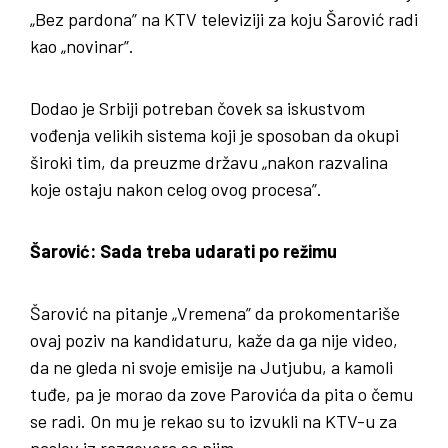
„Bez pardona” na KTV televiziji za koju Šarović radi
kao „novinar”.
Dodao je Srbiji potreban čovek sa iskustvom
vođenja velikih sistema koji je sposoban da okupi
široki tim, da preuzme državu „nakon razvalina
koje ostaju nakon celog ovog procesa”.
Šarović: Sada treba udarati po režimu
Šarović na pitanje „Vremena” da prokomentariše
ovaj poziv na kandidaturu, kaže da ga nije video,
da ne gleda ni svoje emisije na Jutjubu, a kamoli
tuđe, pa je morao da zove Parovića da pita o čemu
se radi. On mu je rekao su to izvukli na KTV-u za