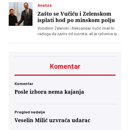
Analiza
Zašto se Vučiću i Zelenskom
isplati hod po minskom polju
Volodimir Zelenski i Aleksandar Vučić imali bi
razloga da zaziru od susreta, ali je računica ipak
jača – Vučić kupuje naklonost EU, a Zelenskom
trebaju municija i dronovi
Komentar
Komentar
Posle izbora nema kajanja
Pregled nedelje
Veselin Milić uzvraća udarac