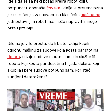
Ideja da se za neki posao kreira robot koji u
potpunosti oponaša
čoveka
i dalje je pretenciozna
jer se rešenje, zasnovano na klasičnim
mašinama
i
jednostavnijim robotima, može napraviti mnogo
brže i jeftinije.
Dilema je vrlo prosta: da li biste radije kupili
odličnu mašinu za sudove koja košta par stotina
dolara
, u koju sudove morate sami da složite ili
robota koji košta par desetina hiljada dolara, koji
skuplja i pere sudove potpuno sam, koristeći
sunđer i deterdžent?