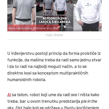
Naslovna stranica „Vremena“ broj 1848
Foto: Vreme
U inženjerstvu postoji princip da forma proističe iz
funkcije, da mašina treba da radi samo jednu stvar
i da to radi na najbolji mogući način, a to se
direktno kosi sa konceptom multipraktičnih
humanoidnih robota.
AI
sa telom, robot koji ume da radi sve i ništa kako
treba, bar u ovom trenutku predstavlja
pie in the
sky
, čist hajp koji se održava u životu korišćenjem