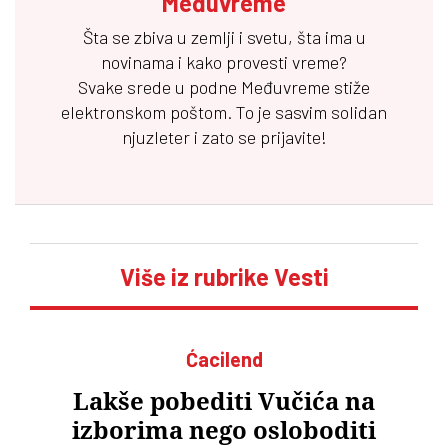
Međuvreme
Šta se zbiva u zemlji i svetu, šta ima u
novinama i kako provesti vreme?
Svake srede u podne
Međuvreme
stiže
elektronskom poštom. To je sasvim solidan
njuzleter i zato se prijavite!
Više iz rubrike Vesti
Ćacilend
Lakše pobediti Vučića na
izborima nego osloboditi