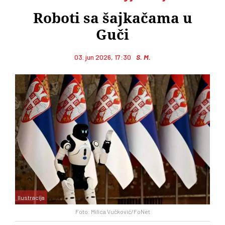
Roboti sa šajkačama u
Guči
03. jun 2026, 17:30
S. M.
Ilustracija
Foto: Milica Vučković/FoNet