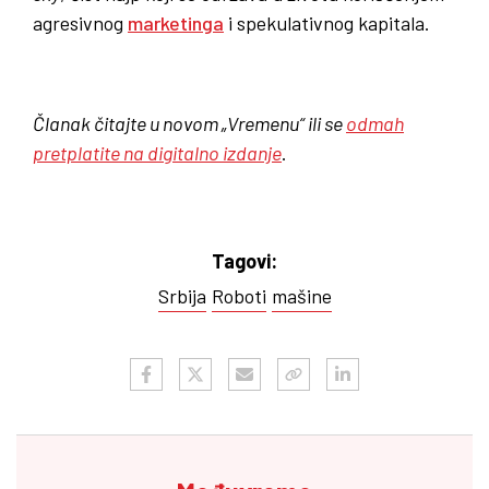
agresivnog
marketinga
i spekulativnog kapitala.
Članak čitajte u novom „Vremenu“ ili se
odmah
pretplatite na digitalno izdanje
.
Tagovi:
Srbija
Roboti
mašine