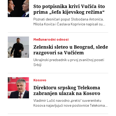
Sto potpisnika krivi Vučića što
prima „šefa kijevskog režima“
Poznati desničari poput Slobodana Antonića,
Miloša Kovića i Časlava Koprivice napisali su
oštro pismo povodom dolaska predsednika
Ukrajine Volodimira Zelenskog
Međunarodni odnosi
Zelenski sleteo u Beograd, slede
razgovori sa Vučićem
Ukrajinski predsednik u prvoj zvaničnoj poseti
Srbiji
Kosovo
Direktoru srpskog Telekoma
zabranjen ulazak na Kosovo
Vladimir Lučić navodno „pretio“ suverenitetu
Kosova najavljujući nove poslovnice Telekoma
Srbije