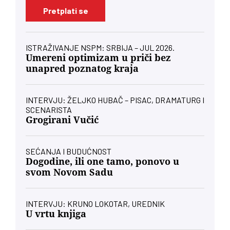
Pretplati se
ISTRAŽIVANJE NSPM: SRBIJA – JUL 2026.
Umereni optimizam u priči bez
unapred poznatog kraja
INTERVJU: ŽELJKO HUBAČ – PISAC, DRAMATURG I
SCENARISTA
Grogirani Vučić
SEĆANJA I BUDUĆNOST
Dogodine, ili one tamo, ponovo u
svom Novom Sadu
INTERVJU: KRUNO LOKOTAR, UREDNIK
U vrtu knjiga