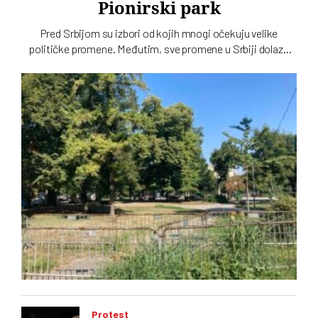
Pionirski park
Pred Srbijom su izbori od kojih mnogi očekuju velike
političke promene. Međutim, sve promene u Srbiji dolaze
sporo, pa čak i one koje se tiču gradskih parkova, a
„Ćacilend” još uvek okupira Pionirski
Protest