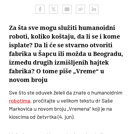
Za šta sve mogu služiti humanoidni
roboti, koliko koštaju, da li se i kome
isplate? Da li će se stvarno otvoriti
fabrika u Šapcu ili možda u Beogradu,
između drugih izmišljenih hajtek
fabrika? O tome piše „Vreme“ u
novom broju
Sve što ste oduvek želeli da znate o humanoidnim
robotima
, pročitajte u velikom tekstu dr Saše
Markovića u novom broju „Vremena“ koji je na
kioscima od četvrtka (4. jun).