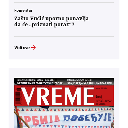
komentar
Zašto Vučić uporno ponavlja
da će „priznati poraz“?
Vidi sve