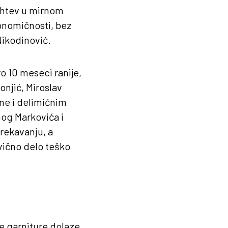
zahtev u mirnom
onomičnosti, bez
Nikodinović.
o 10 meseci ranije,
onjić, Miroslav
ane i delimičnim
nog Markovića i
rekavanju, a
ivično delo teško
e garniture dolaze