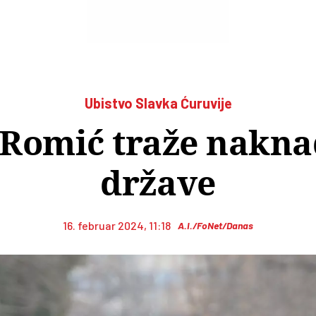
Ubistvo Slavka Ćuruvije
 Romić traže nakna
države
16. februar 2024, 11:18
A.I./FoNet/Danas