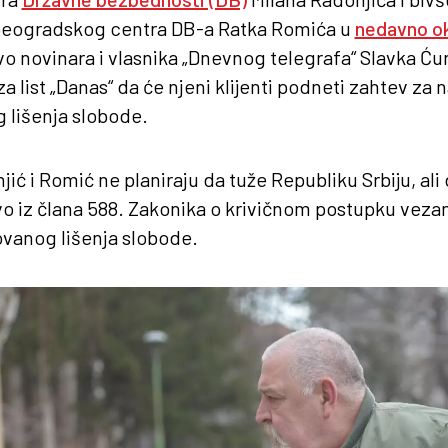
eogradskog centra DB-a Ratka Romića u
nedavno o
vo novinara i vlasnika „Dnevnog telegrafa“ Slavka Ćur
 za list „Danas“ da će njeni klijenti podneti zahtev za
lišenja slobode.
jić i Romić ne planiraju da tuže Republiku Srbiju, ali
ravo iz člana 588. Zakonika o krivičnom postupku vez
vanog lišenja slobode.