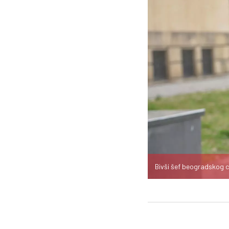
Bivši šef beogradskog c