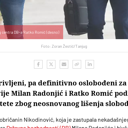
g centra DB-a Ratko Romić (desno)
Foto: Zoran Žestić/Tanjug
ivljeni, pa definitivno oslobođeni za
ije Milan Radonjić i Ratko Romić po
tete zbog neosnovanog lišenja slobo
obričanin Nikodinović, koja je zastupala nekadašnje
tra
Državne bezbednosti (DB)
Milana Radonjića i biv