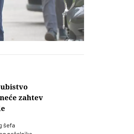
 ubistvo
dneće zahtev
de
g šefa
šeg načelnika