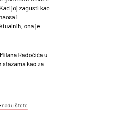
 Kad joj zagusti kao
haosa i
tualnih, ona je
 Milana Radočića u
m stazama kao za
knadu štete