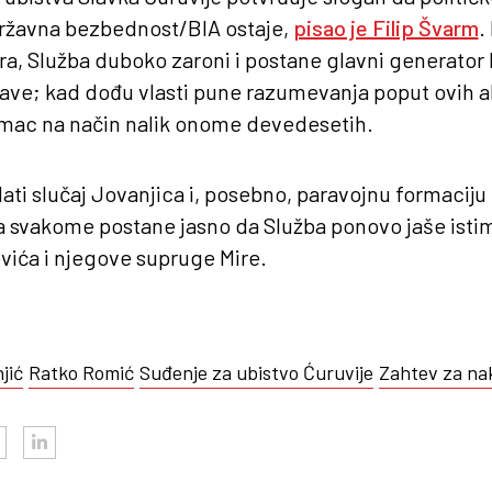
Državna bezbednost/BIA ostaje,
pisao je Filip Švarm
.
a, Služba duboko zaroni i postane glavni generator 
žave; kad dođu vlasti pune razumevanja poput ovih ak
mac na način nalik onome devedesetih.
ati slučaj Jovanjica i, posebno, paravojnu formaciju
da svakome postane jasno da Služba ponovo jaše isti
vića i njegove supruge Mire.
jić
Ratko Romić
Suđenje za ubistvo Ćuruvije
Zahtev za na