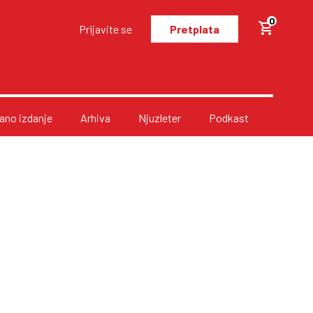
0
Prijavite se
Pretplata
no izdanje
Arhiva
Njuzleter
Podkast