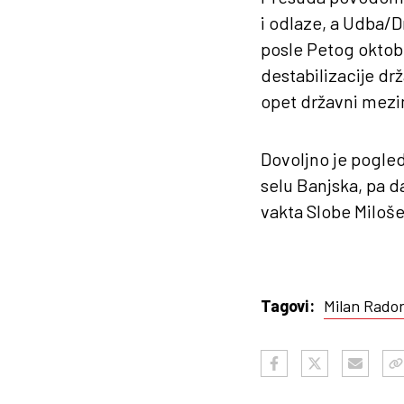
i odlaze, a Udba/
posle Petog oktobr
destabilizacije dr
opet državni mezi
Dovoljno je pogled
selu Banjska, pa 
vakta Slobe Miloše
Milan Radon
Tagovi: