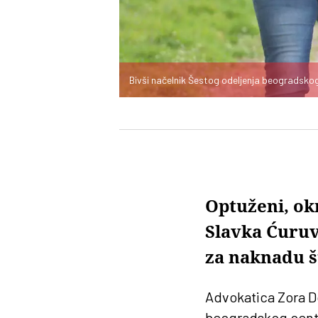
Bivši načelnik Šestog odeljenja beogradsko
Optuženi, okr
Slavka Ćuruv
za naknadu š
Advokatica Zora D
beogradskog cen