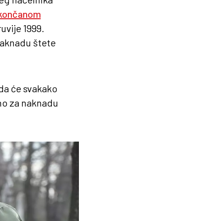
končanom
uvije 1999.
 naknadu štete
 da će svakako
ano za naknadu