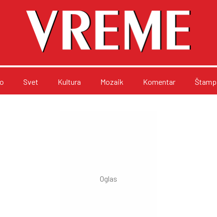
o
Svet
Kultura
Mozaik
Komentar
Štampa