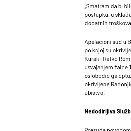
„Smatram da bi bil
postupku, u sklad
dodatnih troškova 
Apelacioni sud u B
po kojoj su okrivlj
Kurak i Ratko Romi
usvajanjem žalbe T
oslobodio ga optuž
okrivljene Radonjić
ubistvo.
Nedodirljiva Služ
Presuda povodom u