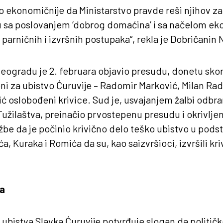
o ekonomičnije da Ministarstvo pravde reši njihov 
u sa poslovanjem ‘dobrog domaćina’ i sa načelom ek
parničnih i izvršnih postupaka“, rekla je Dobričanin 
eogradu je 2. februara objavio presudu, donetu skor
eni za ubistvo Ćuruvije – Radomir Marković, Milan Rad
ć oslobođeni krivice. Sud je, usvajanjem žalbi odbr
užilaštva, preinačio prvostepenu presudu i okrivlje
be da je počinio krivično delo teško ubistvo u podst
a, Kuraka i Romića da su, kao saizvršioci, izvršili kr
ba
bistva Slavka Ćuruvije potvrđuje slogan da političk