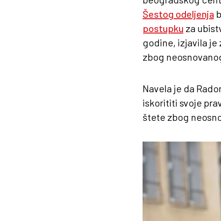
Šestog odeljenja
b
postupku
za ubist
godine, izjavila je
zbog neosnovanog 
Navela je da Radon
iskorititi svoje p
štete zbog neosno