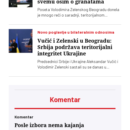
svemu osim o granatama
Poseta Volodimira Zelenskog Beogradu donela
je mnogo reči o saradnji, teritorijalnom
integritetu i evropskom putu, ali je jedna tema
ostala gotovo netaknuta – srpsko oružje koje
preko posrednika stiže u Ukrajinu. Vučić i
Novo poglavlje u bilateralnim odnosima
Zelenski o tome javno nisu želeli mnogo da kažu,
Vučić i Zelenski u Beogradu:
iako je jasno da obojica znaju o čemu je reč
Srbija podržava teritorijalni
integritet Ukrajine
Predsednici Srbije i Ukrajine Aleksandar Vučić i
Volodimir Zelenski sastali su se danas u
Beogradu, gde su razgovarali o političkim
odnosima, trgovini, energetici, infrastrukturi i
bezbednosti. Vučić je poručio da Srbija
podržava teritorijalni integritet Ukrajine
Komentar
Komentar
Posle izbora nema kajanja