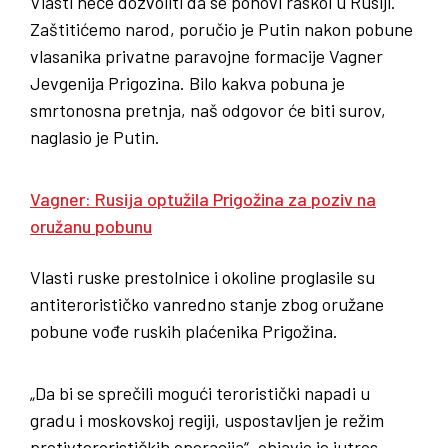
Vlasti neće dozvoliti da se ponovi raskol u Rusiji.
Zaštitićemo narod, poručio je Putin nakon pobune
vlasanika privatne paravojne formacije Vagner
Jevgenija Prigozina. Bilo kakva pobuna je
smrtonosna pretnja, naš odgovor će biti surov,
naglasio je Putin.
Vagner: Rusija optužila Prigožina za poziv na
oružanu pobunu
Vlasti ruske prestolnice i okoline proglasile su
antiterorističko vanredno stanje zbog oružane
pobune vođe ruskih plaćenika Prigožina.
„Da bi se sprečili mogući teroristički napadi u
gradu i moskovskoj regiji, uspostavljen je režim
protivterorističkih operacija“, objavio je jutros