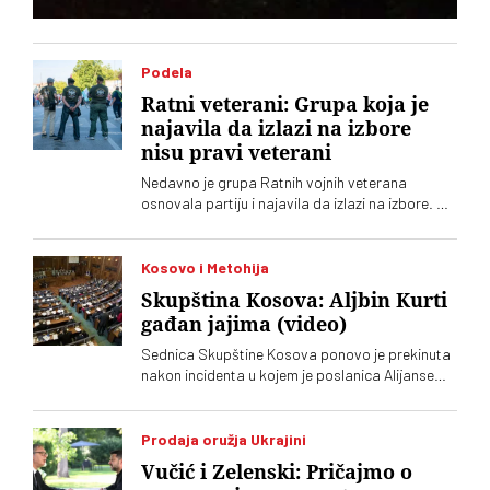
Podela
Ratni veterani: Grupa koja je
najavila da izlazi na izbore
nisu pravi veterani
Nedavno je grupa Ratnih vojnih veterana
osnovala partiju i najavila da izlazi na izbore. Oni
koji sebe nazivaju „pravim veteranima“ ograđuju
se od njih
Kosovo i Metohija
Skupština Kosova: Aljbin Kurti
gađan jajima (video)
Sednica Skupštine Kosova ponovo je prekinuta
nakon incidenta u kojem je poslanica Alijanse
Time Kadrijaj jajima gađala vršioca dužnosti
premijera Aljbina Kurtija
Prodaja oružja Ukrajini
Vučić i Zelenski: Pričajmo o