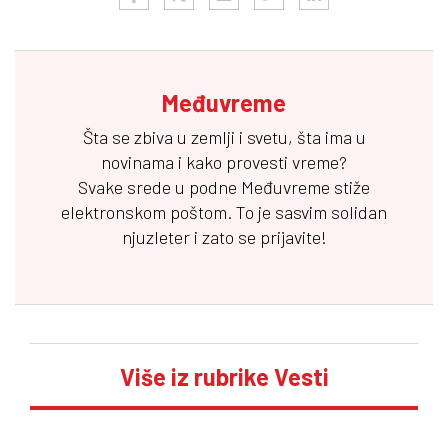
Međuvreme
Šta se zbiva u zemlji i svetu, šta ima u
novinama i kako provesti vreme?
Svake srede u podne
Međuvreme
stiže
elektronskom poštom. To je sasvim solidan
njuzleter i zato se prijavite!
Više iz rubrike Vesti