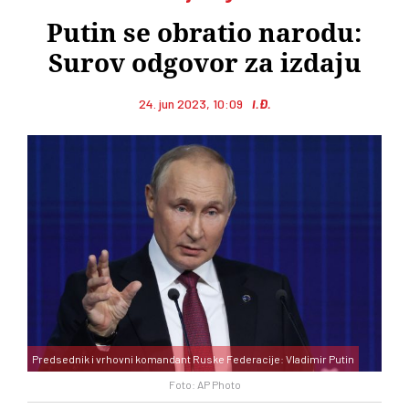
Putin se obratio narodu:
Surov odgovor za izdaju
24. jun 2023, 10:09
I.Đ.
Predsednik i vrhovni komandant Ruske Federacije: Vladimir Putin
Foto: AP Photo