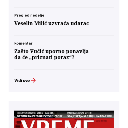
Pregled nedelje
Veselin Milić uzvraća udarac
komentar
Zašto Vučić uporno ponavlja
da će „priznati poraz“?
Vidi sve