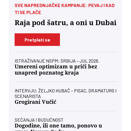
SVE NAPREDNJAČKE KAMPANJE: PEVAJ I KAD
TI SE PLAČE
Raja pod šatru, a oni u Dubai
Pretplati se
ISTRAŽIVANJE NSPM: SRBIJA – JUL 2026.
Umereni optimizam u priči bez
unapred poznatog kraja
INTERVJU: ŽELJKO HUBAČ – PISAC, DRAMATURG I
SCENARISTA
Grogirani Vučić
SEĆANJA I BUDUĆNOST
Dogodine, ili one tamo, ponovo u