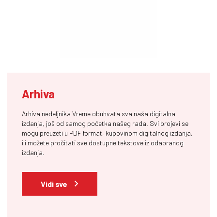
Arhiva
Arhiva nedeljnika Vreme obuhvata sva naša digitalna
izdanja, još od samog početka našeg rada. Svi brojevi se
mogu preuzeti u PDF format, kupovinom digitalnog izdanja,
ili možete pročitati sve dostupne tekstove iz odabranog
izdanja.
Vidi sve