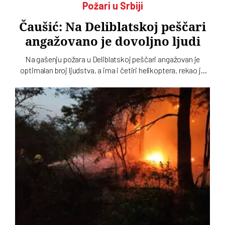
Požari u Srbiji
Čaušić: Na Deliblatskoj peščari
angažovano je dovoljno ljudi
Na gašenju požara u Deliblatskoj peščari angažovan je
optimalan broj ljudstva, a ima i četiri helikoptera, rekao je
Luka Čaušić pomoćnik ministra Ministarstva unutrašnjih
poslova. Požarom je zahvaćeno oko hiljadu i po i više
hektara šume i niskog rastinja