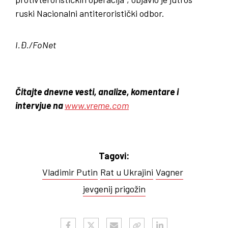
ruski Nacionalni antiteroristički odbor.
I.Đ./FoNet
Čitajte dnevne vesti, analize, komentare i
intervjue na
www.vreme.com
Tagovi:
Vladimir Putin
Rat u Ukrajini
Vagner
jevgenij prigožin