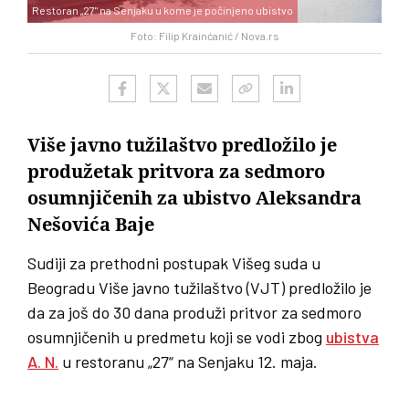
Restoran „27" na Senjaku u kome je počinjeno ubistvo
Foto: Filip Krainćanić / Nova.rs
Više javno tužilaštvo predložilo je
produžetak pritvora za sedmoro
osumnjičenih za ubistvo Aleksandra
Nešovića Baje
Sudiji za prethodni postupak Višeg suda u
Beogradu Više javno tužilaštvo (VJT) predložilo je
da za još do 30 dana produži pritvor za sedmoro
osumnjičenih u predmetu koji se vodi zbog
ubistva
A. N.
u restoranu „27“ na Senjaku 12. maja.