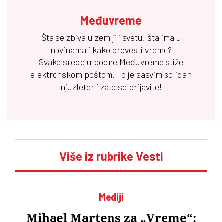
Međuvreme
Šta se zbiva u zemlji i svetu, šta ima u
novinama i kako provesti vreme?
Svake srede u podne
Međuvreme
stiže
elektronskom poštom. To je sasvim solidan
njuzleter i zato se prijavite!
Više iz rubrike Vesti
Mediji
Mihael Martens za „Vreme“: