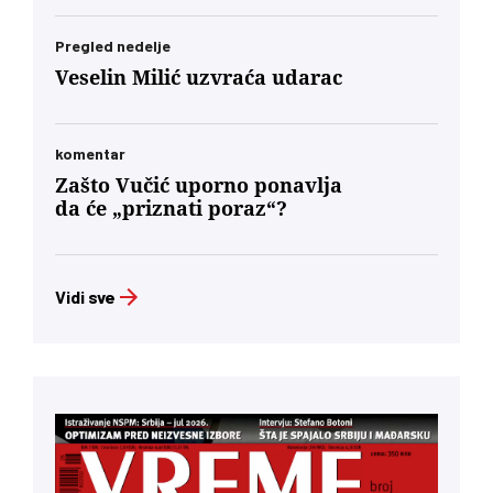
Pregled nedelje
Veselin Milić uzvraća udarac
komentar
Zašto Vučić uporno ponavlja
da će „priznati poraz“?
Vidi sve