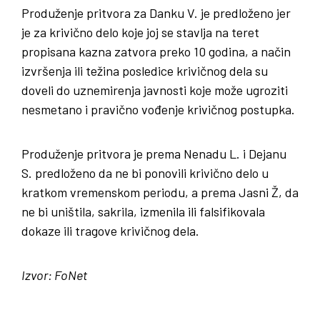
Produženje pritvora za Danku V. je predloženo jer
je za krivično delo koje joj se stavlja na teret
propisana kazna zatvora preko 10 godina, a način
izvršenja ili težina posledice krivičnog dela su
doveli do uznemirenja javnosti koje može ugroziti
nesmetano i pravično vođenje krivičnog postupka.
Produženje pritvora je prema Nenadu L. i Dejanu
S. predloženo da ne bi ponovili krivično delo u
kratkom vremenskom periodu, a prema Jasni Ž, da
ne bi uništila, sakrila, izmenila ili falsifikovala
dokaze ili tragove krivičnog dela.
Izvor: FoNet