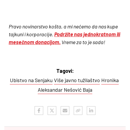
Pravo novinarstvo košta, a mi nećemo da nas kupe
tajkuni i korporacije.
Podržite nas jednokratnom ili
mesečnom donacijom.
Vreme za to je sada!
Tagovi:
Ubistvo na Senjaku
Više javno tužilaštvo
Hronika
Aleksandar Nešović Baja