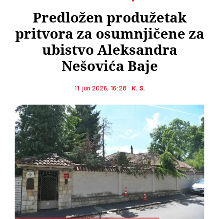
Predložen produžetak
pritvora za osumnjičene za
ubistvo Aleksandra
Nešovića Baje
11. jun 2026, 16:28
K. S.