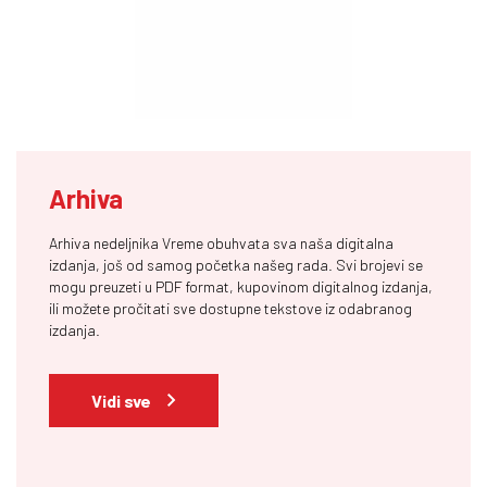
Arhiva
Arhiva nedeljnika Vreme obuhvata sva naša digitalna
izdanja, još od samog početka našeg rada. Svi brojevi se
mogu preuzeti u PDF format, kupovinom digitalnog izdanja,
ili možete pročitati sve dostupne tekstove iz odabranog
izdanja.
Vidi sve