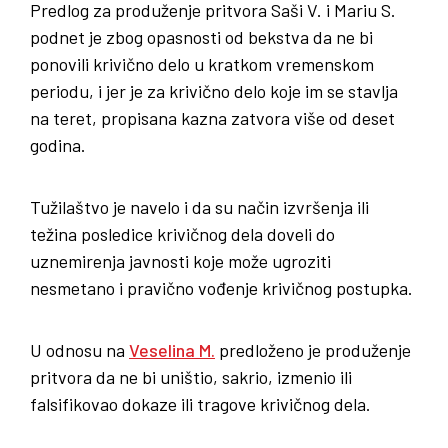
Predlog za produženje pritvora Saši V. i Mariu S.
podnet je zbog opasnosti od bekstva da ne bi
ponovili krivično delo u kratkom vremenskom
periodu, i jer je za krivično delo koje im se stavlja
na teret, propisana kazna zatvora više od deset
godina.
Tužilaštvo je navelo i da su način izvršenja ili
težina posledice krivičnog dela doveli do
uznemirenja javnosti koje može ugroziti
nesmetano i pravično vođenje krivičnog postupka.
U odnosu na
Veselina M.
predloženo je produženje
pritvora da ne bi uništio, sakrio, izmenio ili
falsifikovao dokaze ili tragove krivičnog dela.