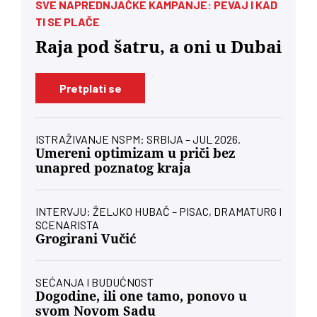
SVE NAPREDNJAČKE KAMPANJE: PEVAJ I KAD
TI SE PLAČE
Raja pod šatru, a oni u Dubai
Pretplati se
ISTRAŽIVANJE NSPM: SRBIJA – JUL 2026.
Umereni optimizam u priči bez
unapred poznatog kraja
INTERVJU: ŽELJKO HUBAČ – PISAC, DRAMATURG I
SCENARISTA
Grogirani Vučić
SEĆANJA I BUDUĆNOST
Dogodine, ili one tamo, ponovo u
svom Novom Sadu