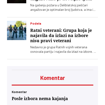
Na gašenju požara u Deliblatskoj peščari
angažovan je optimalan broj ljudstva, a ima i
četiri helikoptera, rekao je Luka Čaušić
pomoćnik ministra Ministarstva unutrašnjih
poslova. Požarom je zahvaćeno oko hiljadu i po
Podela
i više hektara šume i niskog rastinja
Ratni veterani: Grupa koja je
najavila da izlazi na izbore
nisu pravi veterani
Nedavno je grupa Ratnih vojnih veterana
osnovala partiju i najavila da izlazi na izbore. Oni
koji sebe nazivaju „pravim veteranima“ ograđuju
se od njih
Komentar
Komentar
Posle izbora nema kajanja