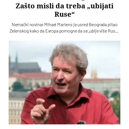
Zašto misli da treba „ubijati
Ruse“
Nemački novinar Mihael Martens je usred Beograda pitao
Zelenskog kako da Evropa pomogne da se „ubije više Rusa“,
to jest „ruskih vojnika“. Od toga je ispao omanji skandal.
Martens sada za „Vreme“ kaže gde je pogrešio, a gde misli da
nije