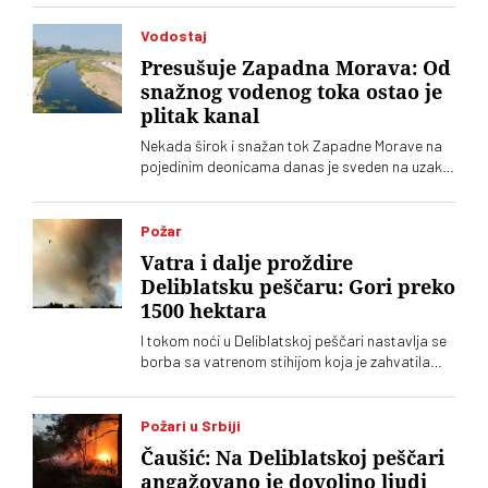
Vodostaj
Presušuje Zapadna Morava: Od
snažnog vodenog toka ostao je
plitak kanal
Nekada širok i snažan tok Zapadne Morave na
pojedinim deonicama danas je sveden na uzak,
plitak vodeni kanal
Požar
Vatra i dalje proždire
Deliblatsku peščaru: Gori preko
1500 hektara
I tokom noći u Deliblatskoj peščari nastavlja se
borba sa vatrenom stihijom koja je zahvatila
oko 1.500 hektara šume i niskog rastinja
Požari u Srbiji
Čaušić: Na Deliblatskoj peščari
angažovano je dovoljno ljudi