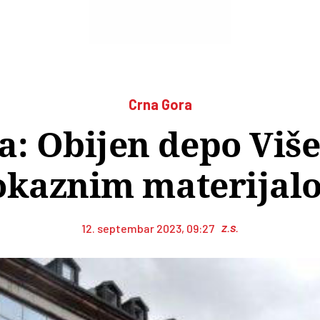
Crna Gora
a: Obijen depo Više
okaznim materijal
12. septembar 2023, 09:27
Z.S.