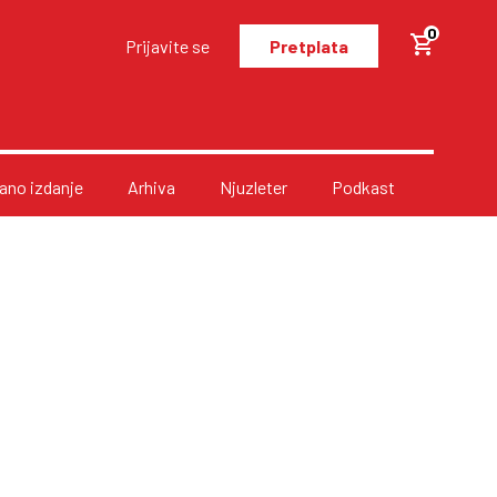
0
Prijavite se
Pretplata
no izdanje
Arhiva
Njuzleter
Podkast