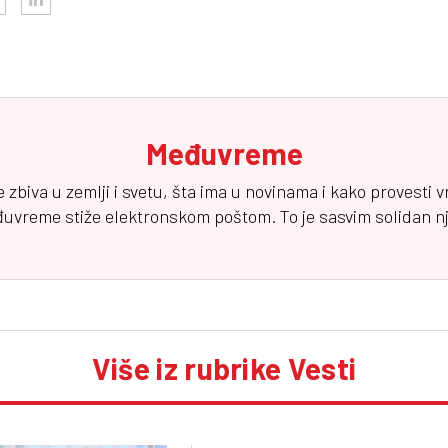
Međuvreme
e zbiva u zemlji i svetu, šta ima u novinama i kako provesti 
đuvreme
stiže elektronskom poštom. To je sasvim solidan njuz
Više iz rubrike Vesti