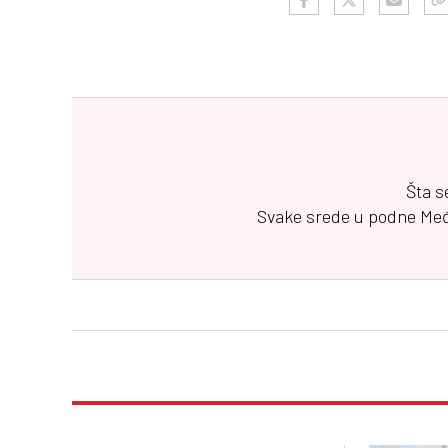
Šta s
Svake srede u podne
Me