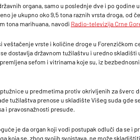
žavnih organa, samo u poslednje dve i po godine 
eno je ukupno oko 9,5 tona raznih vrsta droga, od č
am tona marihuana, navodi
Radio-televizija Crne Gor
i veštačenje vrste i količine droge u Forenzičkom c
se dostavlja državnom tužilaštvu i uredno skladišti
 opremljena sefom i vitrinama koje su, iz bezbednosni
ptužnice u predmetima protiv okrivljenih za šverc d
rade tužilaštva prenose u skladište Višeg suda gde s
a i pravosnažnosti presude.
će je da organ koji vodi postupak odluči da se i p
ga koja se, zbog svojih svojstava, ne može skladišti