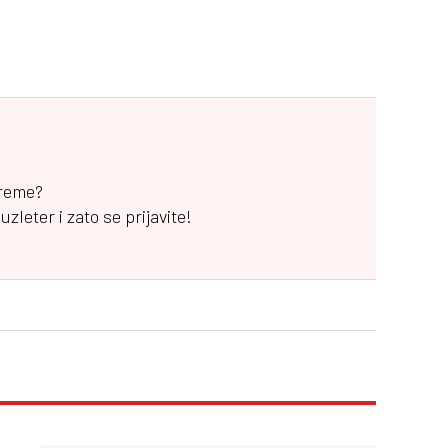
vreme?
leter i zato se prijavite!