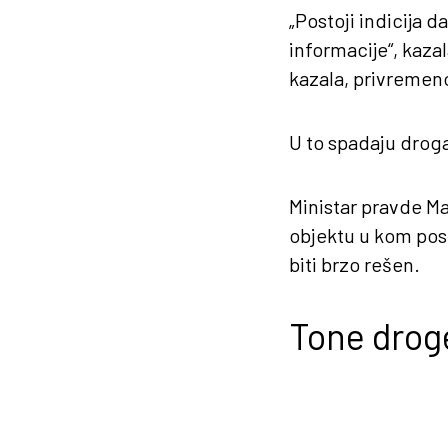
„Postoji indicija d
informacije“, kaza
kazala, privremen
U to spadaju droga,
Ministar pravde Ma
objektu u kom post
biti brzo rešen.
Tone drog