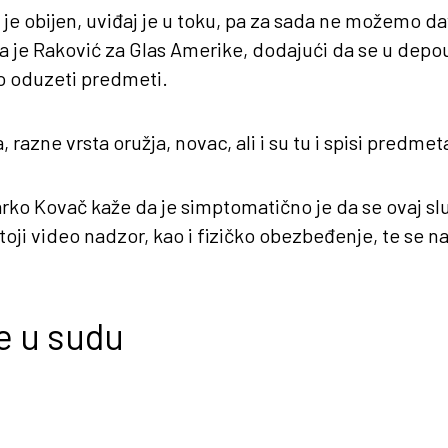
a je obijen, uviđaj je u toku, pa za sada ne možemo da
la je Raković za Glas Amerike, dodajući da se u depou
o oduzeti predmeti.
 razne vrsta oružja, novac, ali i su tu i spisi predmet
rko Kovač kaže da je simptomatično je da se ovaj sl
oji video nadzor, kao i fizičko obezbeđenje, te se na
e u sudu