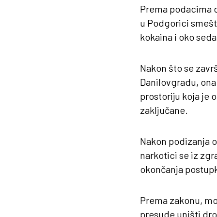
Prema podacima dr
u Podgorici smešt
kokaina i oko sed
Nakon što se završ
Danilovgradu, ona 
prostoriju koja je
zaključane.
Nakon podizanja o
narkotici se iz zg
okončanja postupk
Prema zakonu, mogu
presude uništi dro