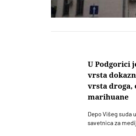
U Podgorici j
vrsta dokazn
vrsta droga,
marihuane
Depo Višeg suda u 
savetnica za medi