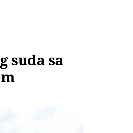
g suda sa
om