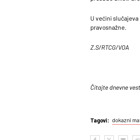
U većini slučajev
pravosnažne.
Z.S/RTCG/VOA
Čitajte dnevne vest
dokazni mat
Tagovi: