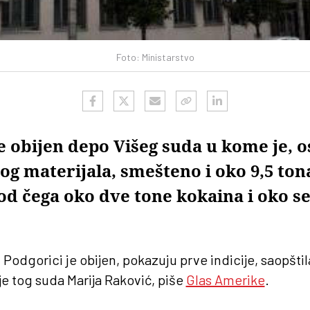
Foto: Ministarstvo
e obijen depo Višeg suda u kome je, o
og materijala, smešteno i oko 9,5 ton
 od čega oko dve tone kokaina i oko 
Podgorici je obijen, pokazuju prve indicije, saopštil
je tog suda
Marija Raković
, piše
Glas Amerike
.