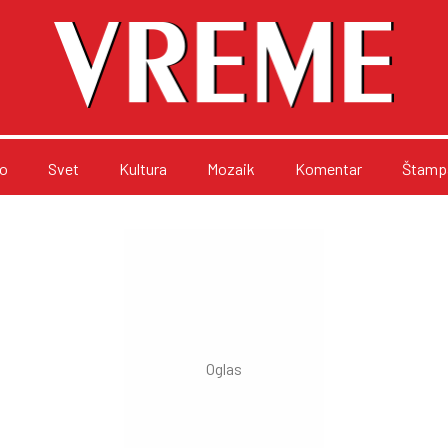
o
Svet
Kultura
Mozaik
Komentar
Štampa