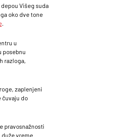
u depou Višeg suda
ega oko dve tone
e
.
entru u
 u posebnu
h razloga,
roge, zaplenjeni
e čuvaju do
re pravosnažnosti
ti duže vreme.