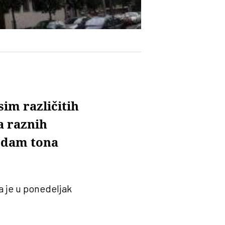
sim različitih
a raznih
sedam tona
a je u ponedeljak