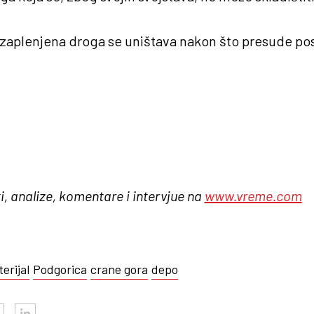
a zaplenjena droga se uništava nakon što presude po
i, analize, komentare i intervjue na
www.vreme.com
erijal
Podgorica
crane gora
depo