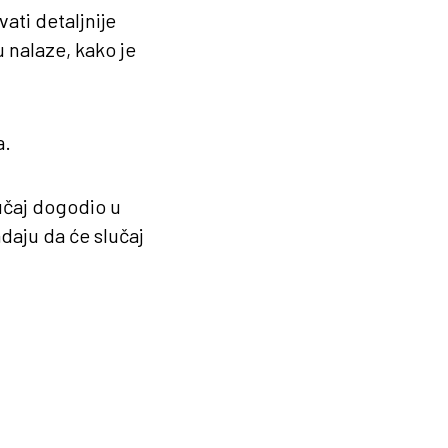
vati detaljnije
 nalaze, kako je
a.
učaj dogodio u
daju da će slučaj