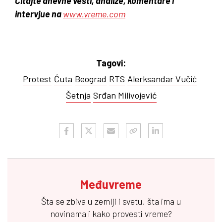
Čitajte dnevne vesti, analize, komentare i
intervjue na
www.vreme.com
Tagovi:
Protest
Ćuta
Beograd
RTS
Alerksandar Vučić
Šetnja
Srđan Milivojević
Međuvreme
Šta se zbiva u zemlji i svetu, šta ima u
novinama i kako provesti vreme?