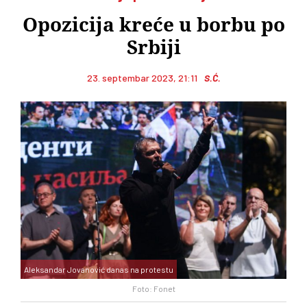
Opozicija kreće u borbu po
Srbiji
23. septembar 2023, 21:11
S.Ć.
Aleksandar Jovanović danas na protestu
Foto: Fonet