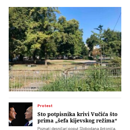
sporo, pa čak i one koje se tiču gradskih parkova, a
„Ćacilend” još uvek okupira Pionirski
Protest
Sto potpisnika krivi Vučića što
prima „šefa kijevskog režima“
Poznati desničari poput Slobodana Antonića,