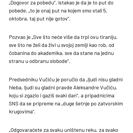
„Dogovor za pobedu“, istakao je da je to put do
pobede, „to je onaj put na kojem smo stali 5.
oktobra, taj put nije gotov“.
Pozvao je „Sve što neće više da trpi ovu tiraniju,
sve što ne želi da živi u svojoj zemlji kao rob, od
čobanina do akademika, sve da stane na jednu
stranu u odbranu slobode“.
Predsedniku Vučiću je poručio da „ljudi nisu gladni
hleba, ljudi su gladni pravde Aleksandre Vučiću,
koju si zgazio i gaziš svaki dan“, a pripadnicima
SNS da se pripreme na „duge šetnje po zatvorskim
krugovima“.
„Odgovaraćete za svaku uništenu reku, za svako