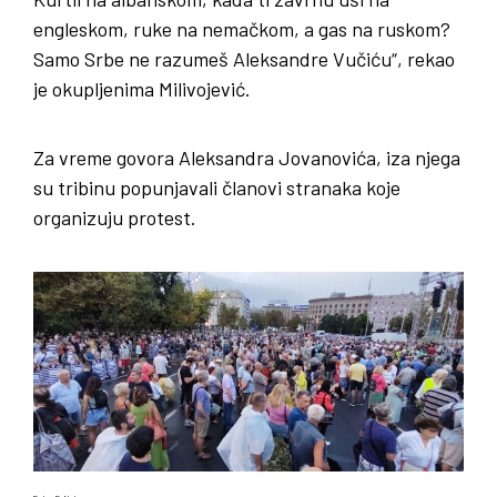
engleskom, ruke na nemačkom, a gas na ruskom?
Samo Srbe ne razumeš Aleksandre Vučiću“, rekao
je okupljenima Milivojević.
Za vreme govora Aleksandra Jovanovića, iza njega
su tribinu popunjavali članovi stranaka koje
organizuju protest.