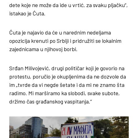
dete koje ne može da ide u vrtić, za svaku pljačku“,
istakao je Ćuta.
Ćuta je najavio da će u narednim nedeljama
opozicija krenuti po Srbiji i pridružiti se lokalnim
zajednicama u njihovoj borbi.
Srđan Milivojević, drugi političar koji je govorio na
protestu, poručio je okupljenima da ne dozvole da
im „tvrde da vi negde šetate i da mi ne znamo šta
radimo. Mi marširamo ka slobodi, svake subote,
držimo čas građanskog vaspitanja.“