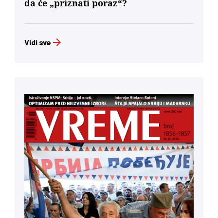
da će „priznati poraz“?
Vidi sve