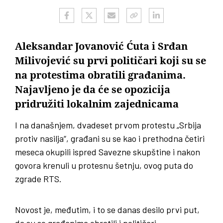
Aleksandar Jovanović Ćuta i Srđan
Milivojević su prvi političari koji su se
na protestima obratili građanima.
Najavljeno je da će se opozicija
pridružiti lokalnim zajednicama
I na današnjem, dvadeset prvom protestu „Srbija
protiv nasilja“, građani su se kao i prethodna četiri
meseca okupili ispred Savezne skupštine i nakon
govora krenuli u protesnu šetnju, ovog puta do
zgrade RTS.
Novost je, međutim, i to se danas desilo prvi put,
da su se građanima obratili i političari.