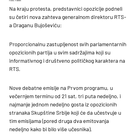
Foto: FoNet
Na kraju protesta, predstavnici opozicije podneli
su četiri nova zahteva generalnom direktoru RTS-
a Draganu Bujoševiću:
Proporcionalnu zastupljenost svih parlamentarnih
opozicionih partija u svim sadržajima koji su
informativnog i društveno političkog karaktera na
RTS.
Nove debatne emisije na Prvom programu, u
večernjem terminu od 21 sat, tri puta nedeljno, i
najmanje jednom nedeljno gosta iz opozicionih
stranaka Skupštine Srbije koji će da učestvuje u
tim emisijama (pored druga dva emitovanja
nedeljno kako bi bilo više učesnika).