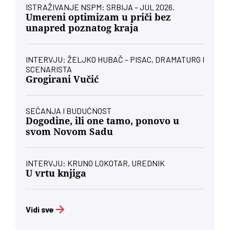
ISTRAŽIVANJE NSPM: SRBIJA – JUL 2026.
Umereni optimizam u priči bez
unapred poznatog kraja
INTERVJU: ŽELJKO HUBAČ – PISAC, DRAMATURG I
SCENARISTA
Grogirani Vučić
SEĆANJA I BUDUĆNOST
Dogodine, ili one tamo, ponovo u
svom Novom Sadu
INTERVJU: KRUNO LOKOTAR, UREDNIK
U vrtu knjiga
Vidi sve