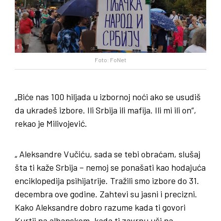
t
Foto: FoNet
„Biće nas 100 hiljada u izbornoj noći ako se usudiš
da ukradeš izbore. Ili Srbija ili mafija. Ili mi ili on“,
rekao je Milivojević.
„ Aleksandre Vučiću, sada se tebi obraćam, slušaj
šta ti kaže Srbija – nemoj se ponašati kao hodajuća
enciklopedija psihijatrije. Tražili smo izbore do 31.
decembra ove godine. Zahtevi su jasni i precizni.
Kako Aleksandre dobro razume kada ti govori
Kurtii na albanskom, kada ti zavrnu uši na