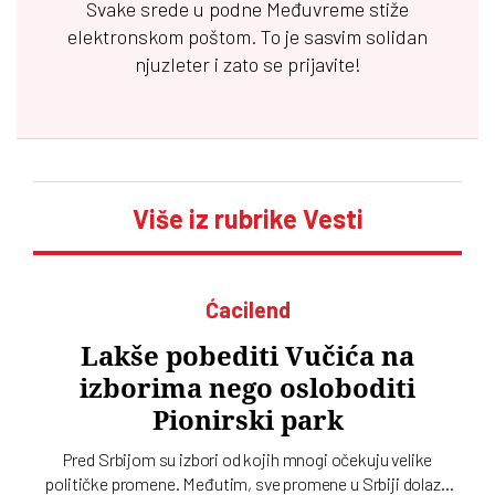
Svake srede u podne
Međuvreme
stiže
elektronskom poštom. To je sasvim solidan
njuzleter i zato se prijavite!
Više iz rubrike Vesti
Ćacilend
Lakše pobediti Vučića na
izborima nego osloboditi
Pionirski park
Pred Srbijom su izbori od kojih mnogi očekuju velike
političke promene. Međutim, sve promene u Srbiji dolaze