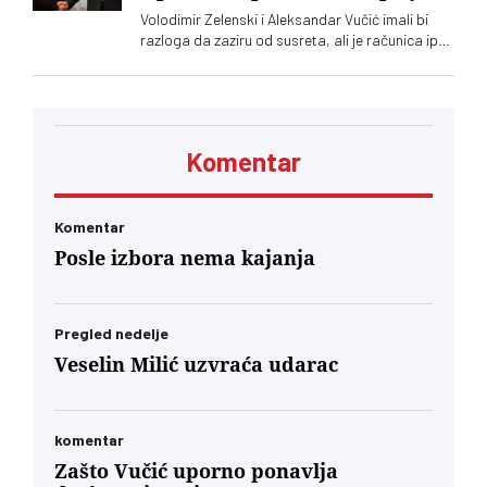
Volodimir Zelenski i Aleksandar Vučić imali bi
razloga da zaziru od susreta, ali je računica ipak
jača – Vučić kupuje naklonost EU, a Zelenskom
trebaju municija i dronovi
Komentar
Komentar
Posle izbora nema kajanja
Pregled nedelje
Veselin Milić uzvraća udarac
komentar
Zašto Vučić uporno ponavlja