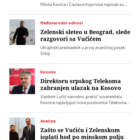
Miloša Kovića i Časlava Koprivice napisali su
oštro pismo povodom dolaska predsednika
Ukrajine Volodimira Zelenskog
Međunarodni odnosi
Zelenski sleteo u Beograd, slede
razgovori sa Vučićem
Ukrajinski predsednik u prvoj zvaničnoj poseti
Srbiji
Kosovo
Direktoru srpskog Telekoma
zabranjen ulazak na Kosovo
Vladimir Lučić navodno „pretio“ suverenitetu
Kosova najavljujući nove poslovnice Telekoma
Srbije
Analiza
Zašto se Vučiću i Zelenskom
isplati hod po minskom polju