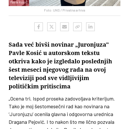
Pavle Kosić
Foto: UNS / Privatna arhiva
Sada već bivši novinar „Juronjuza"
Pavle Kosić u autorskom tekstu
otkriva kako je izgledalo poslednjih
šest meseci njegovog rada na ovoj
televiziji pod sve vidljivijim
političkim pritiscima
„Ocena tri. Ispod proseka zadovoljava kriterijum.
Tako je moj šestomesečni rad kao novinara na
‘Juronjuzu’ ocenila glavna i odgovorna urednica
Dragana Pejović. I to nakon što me lično pozvala