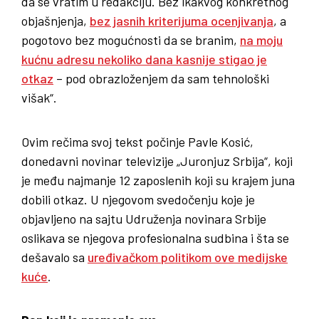
da se vratim u redakciju. Bez ikakvog konkretnog
objašnjenja,
bez jasnih kriterijuma ocenjivanja
, a
pogotovo bez mogućnosti da se branim,
na moju
kućnu adresu nekoliko dana kasnije stigao je
otkaz
– pod obrazloženjem da sam tehnološki
višak“.
Ovim rečima svoj tekst počinje Pavle Kosić,
donedavni novinar televizije „Juronjuz Srbija“, koji
je među najmanje 12 zaposlenih koji su krajem juna
dobili otkaz. U njegovom svedočenju koje je
objavljeno na sajtu Udruženja novinara Srbije
oslikava se njegova profesionalna sudbina i šta se
dešavalo sa
uređivačkom politikom ove medijske
kuće
.