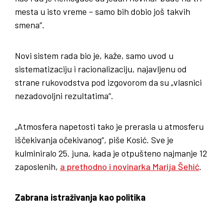
mesta u isto vreme – samo bih dobio još takvih
smena“.
Novi sistem rada bio je, kaže, samo uvod u
sistematizaciju i racionalizaciju, najavljenu od
strane rukovodstva pod izgovorom da su „vlasnici
nezadovoljni rezultatima“.
„Atmosfera napetosti tako je prerasla u atmosferu
iščekivanja očekivanog“, piše Kosić. Sve je
kulminiralo 25. juna, kada je otpušteno najmanje 12
zaposlenih,
a prethodno i novinarka Marija Šehić
.
Zabrana istraživanja kao politika