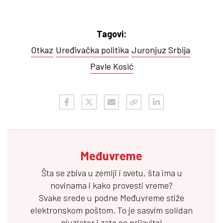
Tagovi:
Otkaz
Uređivačka politika
Juronjuz Srbija
Pavle Kosić
Međuvreme
Šta se zbiva u zemlji i svetu, šta ima u
novinama i kako provesti vreme?
Svake srede u podne
Međuvreme
stiže
elektronskom poštom. To je sasvim solidan
njuzleter i zato se prijavite!