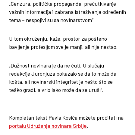
„Cenzura, politička propaganda, prećutkivanje
važnih informacija i zabrana istraživanja određenih
tema – nespojivi su sa novinarstvom“.
U tom okruženju, kaže, prostor za pošteno
bavljenje profesijom sve je manji, ali nije nestao.
„Dužnost novinara je da ne ćuti. U slučaju
redakcije Juronjuza pokazalo se da to može da
košta, ali novinarski integritet je nešto što se
teško gradi, a vrlo lako može da se uruši“.
Kompletan tekst Pavla Kosića možete pročitati na
portalu Udruženja novinara Srbije
.