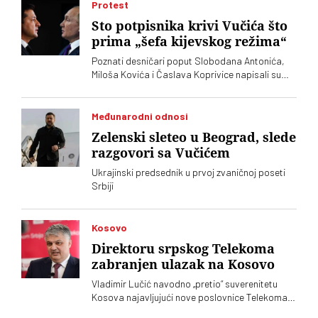
Pionirski
Protest
Sto potpisnika krivi Vučića što
prima „šefa kijevskog režima“
Poznati desničari poput Slobodana Antonića,
Miloša Kovića i Časlava Koprivice napisali su
oštro pismo povodom dolaska predsednika
Ukrajine Volodimira Zelenskog
Međunarodni odnosi
Zelenski sleteo u Beograd, slede
razgovori sa Vučićem
Ukrajinski predsednik u prvoj zvaničnoj poseti
Srbiji
Kosovo
Direktoru srpskog Telekoma
zabranjen ulazak na Kosovo
Vladimir Lučić navodno „pretio“ suverenitetu
Kosova najavljujući nove poslovnice Telekoma
Srbije