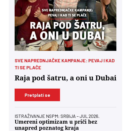
SVE NAPREDNJAČKE KAMPANJE: PEVAJ I KAD
TI SE PLAČE
Raja pod šatru, a oni u Dubai
Pretplati se
ISTRAŽIVANJE NSPM: SRBIJA – JUL 2026.
Umereni optimizam u priči bez
unapred poznatog kraja