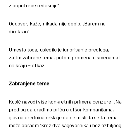
zloupotrebe redakcije“.
Odgovor, kaže, nikada nije dobio. „Barem ne
direktan“.
Umesto toga, usledilo je ignorisanje predloga,
zatim zabrane tema, potom promena u smenama i
na kraju – otkaz.
Zabranjene teme
Kosić navodi više konkretnih primera cenzure: „Na
predlog da uradimo priču o ofšor kompanijama,
glavna urednica rekla je da ne misli da se ta tema
može obraditi ‘kroz dva sagovornika i bez ozbiljnog