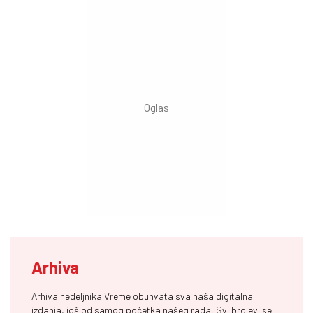
Arhiva
Arhiva nedeljnika Vreme obuhvata sva naša digitalna
izdanja, još od samog početka našeg rada. Svi brojevi se