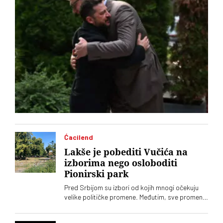
đedović Handanović
Ćacilend
Lakše je pobediti Vučića na
izborima nego osloboditi
Pionirski park
Pred Srbijom su izbori od kojih mnogi očekuju
velike političke promene. Međutim, sve promene
u Srbiji dolaze sporo, pa čak i one koje se tiču
gradskih parkova, a „Ćacilend” još uvek okupira