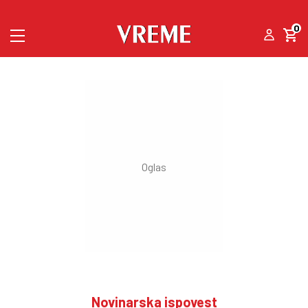
0
Novinarska ispovest