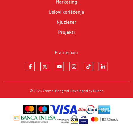
Marketing
Uslovi korišćenja
Njuzleter
Projekti
Pratite nas:
© 2026
Vreme
, Beograd. Developed by
Cubes