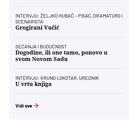
INTERVJU: ŽELJKO HUBAČ – PISAC, DRAMATURG I
SCENARISTA
Grogirani Vučić
SEĆANJA I BUDUĆNOST
Dogodine, ili one tamo, ponovo u
svom Novom Sadu
INTERVJU: KRUNO LOKOTAR, UREDNIK
U vrtu knjiga
Vidi sve