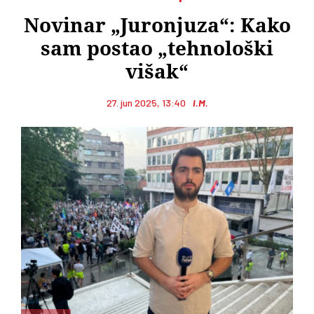
Novinar „Juronjuza“: Kako
sam postao „tehnološki
višak“
27. jun 2025, 13:40
I.M.