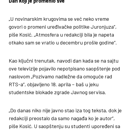
Dan koji je promenio sve
„U novinarskim krugovima se već neko vreme
govori o promeni uređivačke politike Juronjuza“,
piše Kosić. „Atmosfera u redakciji bila je napeta
otkako sam se vratio u decembru prošle godine“.
Kao ključni trenutak, navodi dan kada se na sajtu
ove televizije pojavilo nepotpisano saopštenje pod
naslovom „Pozivamo nadležne da omoguće rad
RTS-a“, objavljeno 18. aprila – baš u jeku
studentske blokade zgrade Javnog servisa.
„Do danas niko nije javno stao iza tog teksta, dok je
redakciji preostalo da samo nagađa ko je autor“,
piše Kosić. U saopštenju su studenti upoređeni sa