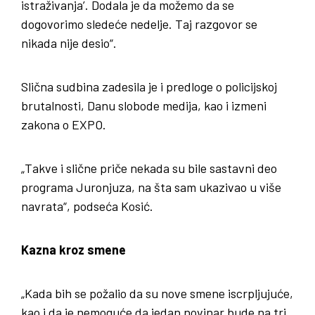
istraživanja’. Dodala je da možemo da se
dogovorimo sledeće nedelje. Taj razgovor se
nikada nije desio“.
Slična sudbina zadesila je i predloge o policijskoj
brutalnosti, Danu slobode medija, kao i izmeni
zakona o EXPO.
„Takve i slične priče nekada su bile sastavni deo
programa Juronjuza, na šta sam ukazivao u više
navrata“, podseća Kosić.
Kazna kroz smene
„Kada bih se požalio da su nove smene iscrpljujuće,
kao i da je nemoguće da jedan novinar bude na tri