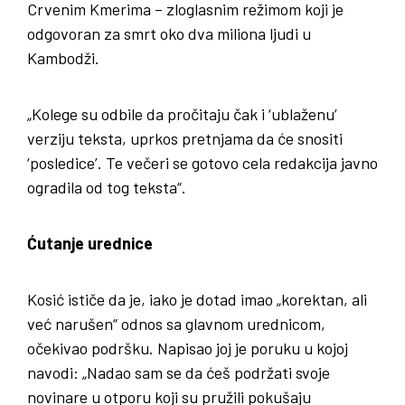
Crvenim Kmerima – zloglasnim režimom koji je
odgovoran za smrt oko dva miliona ljudi u
Kambodži.
„Kolege su odbile da pročitaju čak i ‘ublaženu’
verziju teksta, uprkos pretnjama da će snositi
‘posledice’. Te večeri se gotovo cela redakcija javno
ogradila od tog teksta“.
Ćutanje urednice
Kosić ističe da je, iako je dotad imao „korektan, ali
već narušen“ odnos sa glavnom urednicom,
očekivao podršku. Napisao joj je poruku u kojoj
navodi: „Nadao sam se da ćeš podržati svoje
novinare u otporu koji su pružili pokušaju