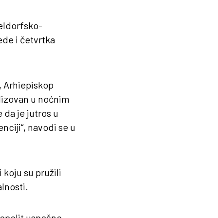
seldorfsko-
ede i četvrtka
, Arhiepiskop
alizovan u noćnim
da je jutros u
ciji“, navodi se u
koju su pružili
alnosti.
opolit uspešno