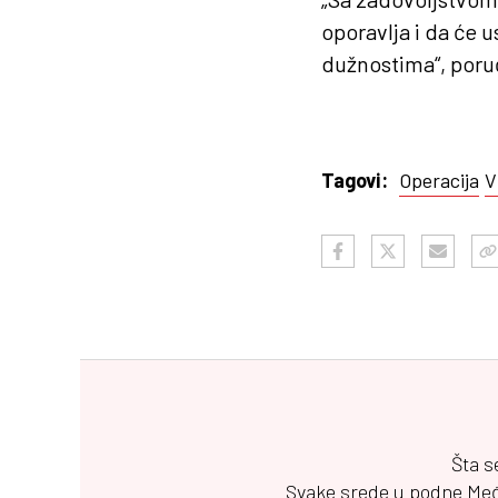
oporavlja i da će 
dužnostima“, poruč
Operacija
V
Tagovi:
Šta s
Svake srede u podne
Me