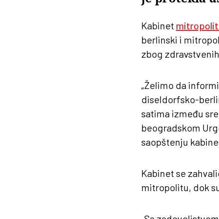
Kabinet
mitropolit
berlinski i mitrop
zbog zdravstvenih
„Želimo da inform
diseldorfsko-berli
satima između sred
beogradskom Urgen
saopštenju kabine
Kabinet se zahvali
mitropolitu, dok su
„Sa zadovoljstvom