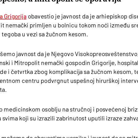
a Grigorija
obavestio je javnost da je arhiepiskop di
olit nemački primljen u bolnicu tokom noći između sr
 tegoba u vezi sa žučnom kesom.
išemo javnost da je Njegovo Visokopreosveštenstvo
nski i Mitropolit nemački gospodin Grigorije, hospit
e i četvrtka zbog komplikacija sa žučnom kesom, te 
tnom centru podvrgnut uspešnoj hirurškoj interven
ta.
o medicinskom osoblju na stručnoj i posvećenoj brizi 
 svima koji su izrazili zabrinutost uputili izraze zahv
 možemo da obavestimo vernike i javnost da se mitr