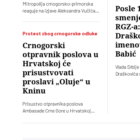
Mitropolija crnogorsko-primorska
Posle 
reaguje na izjave Aleksandra Vučića o
smenj
litijama u Crnoj Gori 2020. koje „vrve
od nejasnoća”
RGZ-a
Protest zbog crnogorske odluke
Draško
imeno
Crnogorski
Babić
otpravnik poslova u
Hrvatskoj će
Vlada Srbije
prisustvovati
Draškovića 
Republičko
proslavi „Oluje“ u
(RGZ), na ko
Kninu
vršioca duž
je geodetski
Prisustvo otpravnika poslova
Ambasade Crne Gore u Hrvatskoj
obeležavanju godišnjice „Oluje“ u
Kninu izazvalo je političke reakcije u
Srbiji. Vučić je poručio da je reč o
proslavi zločina počinjenih nad