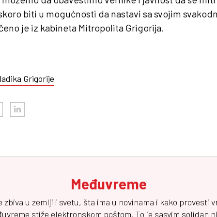
uskoro biti u mogućnosti da nastavi sa svojim svako
eno je iz kabineta Mitropolita Grigorija.
ladika Grigorije
Međuvreme
e zbiva u zemlji i svetu, šta ima u novinama i kako provesti 
đuvreme
stiže elektronskom poštom. To je sasvim solidan njuz