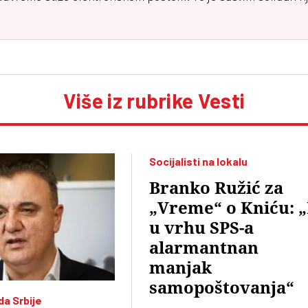
Više iz rubrike Vesti
Socijalisti na lokalu
Branko Ružić za
„Vreme“ o Kniću: „
u vrhu SPS-a
alarmantnan
manjak
samopoštovanja“
da Srbije