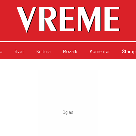
o
Svet
Kultura
Mozaik
Komentar
Štampa