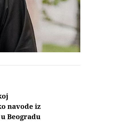
koj
ko navode iz
 u Beogradu