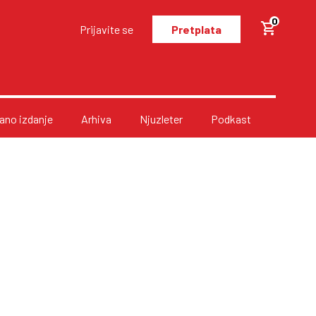
0
Prijavite se
Pretplata
no izdanje
Arhiva
Njuzleter
Podkast