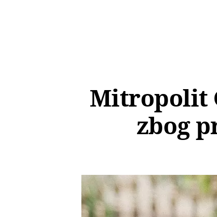
Mitropolit
zbog p