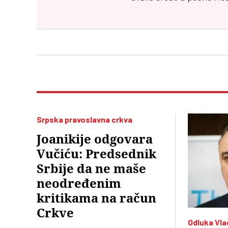
Srpska pravoslavna crkva
Joanikije odgovara
Vučiću: Predsednik
Srbije da ne maše
neodređenim
kritikama na račun
Crkve
Odluka Vla