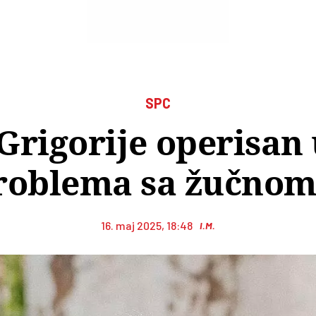
SPC
 Grigorije operisan
roblema sa žučno
16. maj 2025, 18:48
I.M.