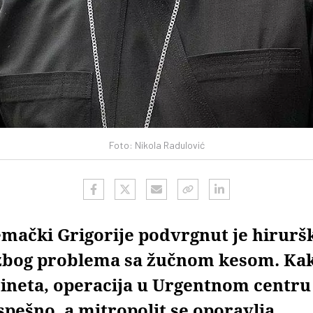
Foto: Nikola Radulović
emački Grigorije podvrgnut je hirurš
 zbog problema sa žučnom kesom. Ka
ineta, operacija u Urgentnom centru
spešno, a mitropolit se oporavlja