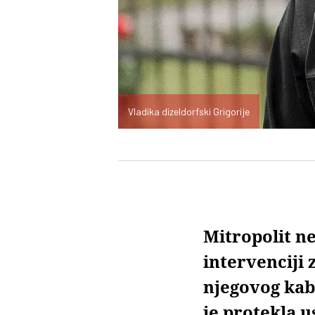
Vladika dizeldorfski Grigorije
Mitropolit n
intervenciji
njegovog kab
je protekla u