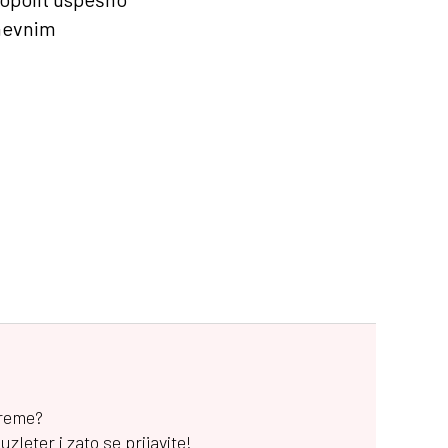
dnevnim
vreme?
leter i zato se prijavite!