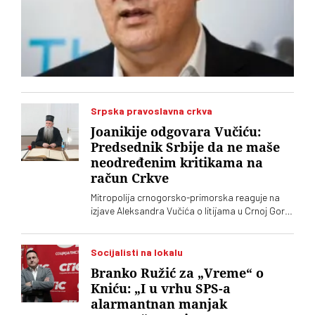
Srpska pravoslavna crkva
Joanikije odgovara Vučiću:
Predsednik Srbije da ne maše
neodređenim kritikama na
račun Crkve
Mitropolija crnogorsko-primorska reaguje na
izjave Aleksandra Vučića o litijama u Crnoj Gori
2020. koje „vrve od nejasnoća”
Socijalisti na lokalu
Branko Ružić za „Vreme“ o
Kniću: „I u vrhu SPS-a
alarmantnan manjak