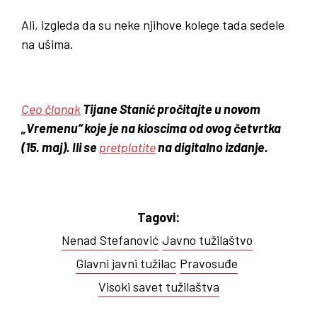
Ali, izgleda da su neke njihove kolege tada sedele
na ušima.
Ceo članak
Tijane Stanić pročitajte u novom
„Vremenu“ koje je na kioscima od ovog četvrtka
(15. maj). Ili se
pretplatite
na digitalno izdanje.
Tagovi:
Nenad Stefanović
Javno tužilaštvo
Glavni javni tužilac
Pravosuđe
Visoki savet tužilaštva