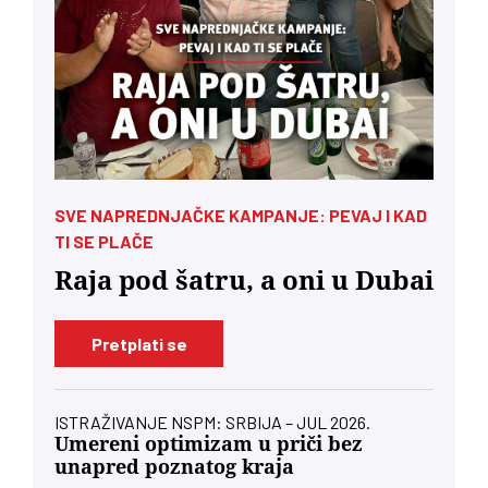
SVE NAPREDNJAČKE KAMPANJE: PEVAJ I KAD
TI SE PLAČE
Raja pod šatru, a oni u Dubai
Pretplati se
ISTRAŽIVANJE NSPM: SRBIJA – JUL 2026.
Umereni optimizam u priči bez
unapred poznatog kraja