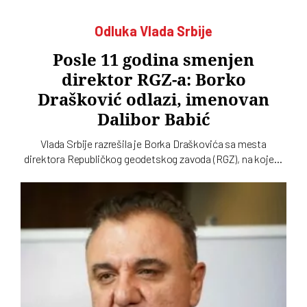
Odluka Vlada Srbije
Posle 11 godina smenjen
direktor RGZ-a: Borko
Drašković odlazi, imenovan
Dalibor Babić
Vlada Srbije razrešila je Borka Draškovića sa mesta
direktora Republičkog geodetskog zavoda (RGZ), na kojem
je bio 11 godina. Za vršioca dužnosti direktora imenovan je
geodetski inspektor Dalibor Babić