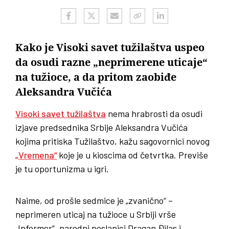
Kako je Visoki savet tužilaštva uspeo
da osudi razne „neprimerene uticaje“
na tužioce, a da pritom zaobiđe
Aleksandra Vučića
Visoki savet tužilaštva
nema hrabrosti da osudi
izjave predsednika Srbije Aleksandra Vučića
kojima pritiska Tužilaštvo, kažu sagovornici novog
„Vremena“
koje je u kioscima od četvrtka. Previše
je tu oportunizma u igri.
Naime, od prošle sedmice je „zvanično“ –
neprimeren uticaj na tužioce u Srbiji vrše
„Informer“, narodni poslanici Dragan Đilas i