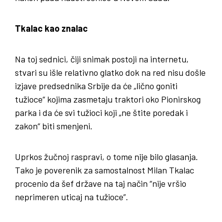
Tkalac kao znalac
Na toj sednici, čiji snimak postoji na internetu,
stvari su išle relativno glatko dok na red nisu došle
izjave predsednika Srbije da će „lično goniti
tužioce“ kojima zasmetaju traktori oko Pionirskog
parka i da će svi tužioci koji „ne štite poredak i
zakon“ biti smenjeni.
Uprkos žučnoj raspravi, o tome nije bilo glasanja.
Tako je poverenik za samostalnost Milan Tkalac
procenio da šef države na taj način “nije vršio
neprimeren uticaj na tužioce”.