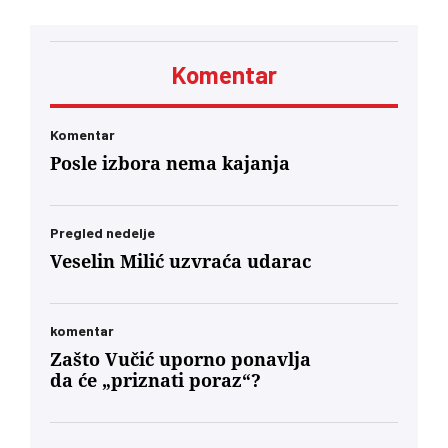
čega se postavlja pitanje poštovanja zakonskih
procedura i funkcionisanja mehanizama
kontrole javnih medijskih servisa
Komentar
Komentar
Posle izbora nema kajanja
Pregled nedelje
Veselin Milić uzvraća udarac
komentar
Zašto Vučić uporno ponavlja
da će „priznati poraz“?