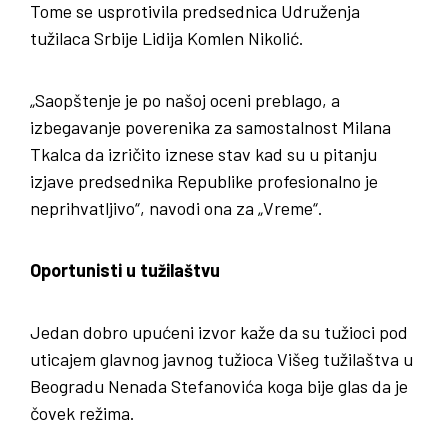
Tome se usprotivila predsednica Udruženja
tužilaca Srbije Lidija Komlen Nikolić.
„Saopštenje je po našoj oceni preblago, a
izbegavanje poverenika za samostalnost Milana
Tkalca da izričito iznese stav kad su u pitanju
izjave predsednika Republike profesionalno je
neprihvatljivo“, navodi ona za „Vreme“.
Oportunisti u tužilaštvu
Jedan dobro upućeni izvor kaže da su tužioci pod
uticajem glavnog javnog tužioca Višeg tužilaštva u
Beogradu Nenada Stefanovića koga bije glas da je
čovek režima.