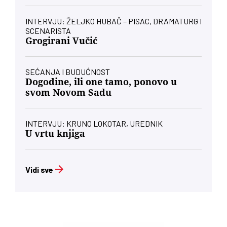
INTERVJU: ŽELJKO HUBAČ – PISAC, DRAMATURG I
SCENARISTA
Grogirani Vučić
SEĆANJA I BUDUĆNOST
Dogodine, ili one tamo, ponovo u
svom Novom Sadu
INTERVJU: KRUNO LOKOTAR, UREDNIK
U vrtu knjiga
Vidi sve