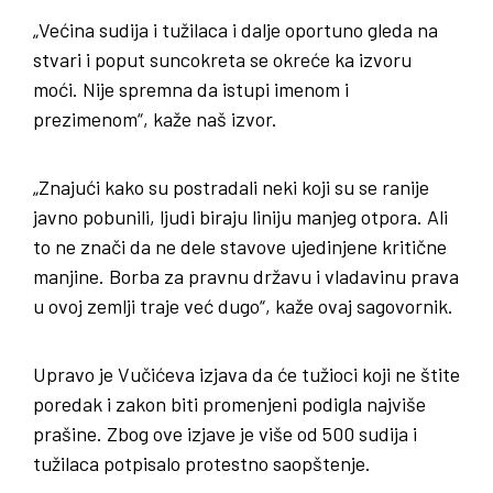
„Većina sudija i tužilaca i dalje oportuno gleda na
stvari i poput suncokreta se okreće ka izvoru
moći. Nije spremna da istupi imenom i
prezimenom“, kaže naš izvor.
„Znajući kako su postradali neki koji su se ranije
javno pobunili, ljudi biraju liniju manjeg otpora. Ali
to ne znači da ne dele stavove ujedinjene kritične
manjine. Borba za pravnu državu i vladavinu prava
u ovoj zemlji traje već dugo“, kaže ovaj sagovornik.
Upravo je Vučićeva izjava da će tužioci koji ne štite
poredak i zakon biti promenjeni podigla najviše
prašine. Zbog ove izjave je više od 500 sudija i
tužilaca potpisalo protestno saopštenje.