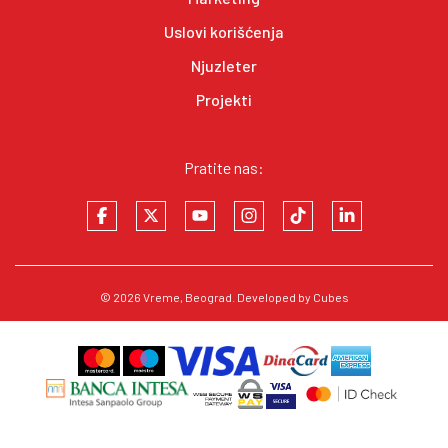
Uslovi korišćenja
Njuzleter
Projekti
Pratite nas:
© 2026
Vreme
, Beograd. Developed by
Cubes