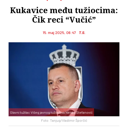
Kukavice među tužiocima:
Čik reci “Vučić”
15. maj 2025, 06:47
T.S.
Glavni tužilac Višeg javnog tužilaštva Nenad Stefanović
Foto: Tanjug/Vladimir Šporčić