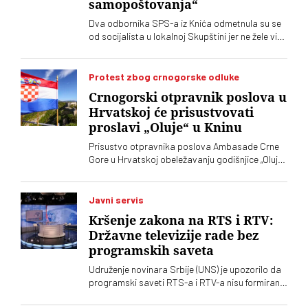
samopoštovanja“
Dva odbornika SPS-a iz Knića odmetnula su se
od socijalista u lokalnoj Skupštini jer ne žele više
da imaju posla sa "nasilnim i neobrazovanim"
naprednjacima. Jedan od njih kaže za „Vreme“
da je „SNS u Kniću nasilna skupina
Protest zbog crnogorske odluke
neobrazovanih ljudi" sa kojima ne žele ni sad, niti
Crnogorski otpravnik poslova u
ikada više, da sarađuju. Branko Ružić za
Hrvatskoj će prisustvovati
„Vreme“ kaže da je alarmantno da tendencije
proslavi „Oluje“ u Kninu
odricanja od izvornih principa i mazohizma
postoje ne samo na lokalu, već i u samom vrhu
Prisustvo otpravnika poslova Ambasade Crne
SPS-a
Gore u Hrvatskoj obeležavanju godišnjice „Oluje“
u Kninu izazvalo je političke reakcije u Srbiji.
Vučić je poručio da je reč o proslavi zločina
počinjenih nad srpskim narodom
Javni servis
Kršenje zakona na RTS i RTV:
Državne televizije rade bez
programskih saveta
Udruženje novinara Srbije (UNS) je upozorilo da
programski saveti RTS-a i RTV-a nisu formirani
nakon isteka mandata njihovih članova, zbog