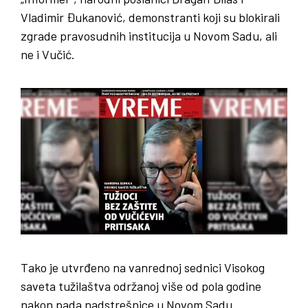
Vladimir Đukanović, demonstranti koji su blokirali
zgrade pravosudnih institucija u Novom Sadu, ali
ne i Vučić.
Tako je utvrđeno na vanrednoj sednici Visokog
saveta tužilaštva održanoj više od pola godine
nakon pada nadstrešnice u Novom Sadu.