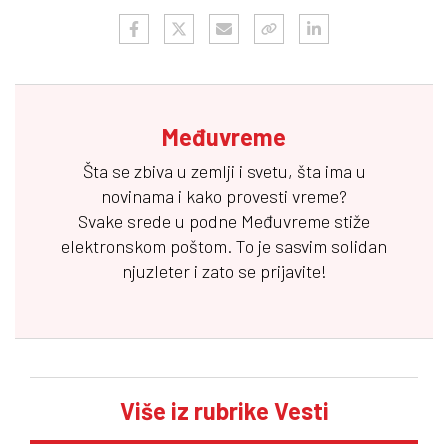
Međuvreme
Šta se zbiva u zemlji i svetu, šta ima u
novinama i kako provesti vreme?
Svake srede u podne
Međuvreme
stiže
elektronskom poštom. To je sasvim solidan
njuzleter i zato se prijavite!
Više iz rubrike Vesti