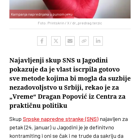
Kampanja naprednjaka u punom jeku
Foto: Printskrin / X / dr_predrag.terzic
Najavljenji skup SNS u Jagodini
pokazuje da je vlast iscrpila gotovo
sve metode kojima bi mogla da suzbije
nezadovoljstvo u Srbiji, rekao je za
„Vreme“ Dragan Popović iz Centra za
praktičnu politiku
Skup
Srpske napredne stranke (SNS)
najavljen za
petak (24. januar) u Jagodini je je definitvno
kontramiting i oni se čak i ne trude da sakriju da