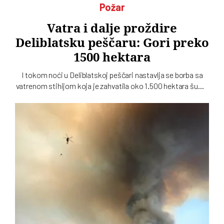
Požar
Vatra i dalje proždire
Deliblatsku peščaru: Gori preko
1500 hektara
I tokom noći u Deliblatskoj peščari nastavlja se borba sa
vatrenom stihijom koja je zahvatila oko 1.500 hektara šume
i niskog rastinja