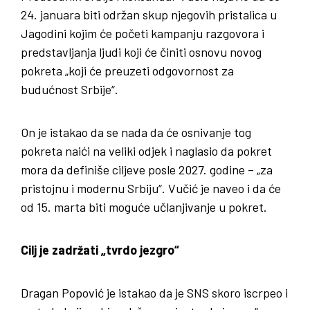
24. januara biti održan skup njegovih pristalica u
Jagodini kojim će početi kampanju razgovora i
predstavljanja ljudi koji će činiti osnovu novog
pokreta „koji će preuzeti odgovornost za
budućnost Srbije“.
On je istakao da se nada da će osnivanje tog
pokreta naići na veliki odjek i naglasio da pokret
mora da definiše ciljeve posle 2027. godine – „za
pristojnu i modernu Srbiju“. Vučić je naveo i da će
od 15. marta biti moguće učlanjivanje u pokret.
Cilj je zadržati „tvrdo jezgro“
Dragan Popović je istakao da je SNS skoro iscrpeo i