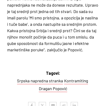
naprednjaka ne može da donese rezultate. Upravo
je taj srednji prst jedna od tih stvari. Do sada su
imali parolu ‘Mi smo pristojna, a opozicija je nasilna
i tuče babe’, a onda nastupite sa srednjim prstom.
Kakva pristojna Srbija i srednji prst? Čini se da taj
njihov monolit počinje da puca i u tom smislu, da
gube sposobnost da formulišu jasne i efektne
marketinške poruke“, zaključio je Popović.
Tagovi:
Srpska napredna stranka
Kontramiting
Dragan Popović