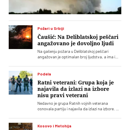
Požari u Srbiji
Čaušić: Na Deliblatskoj peščari
angažovano je dovoljno ljudi
Na gašenju požara u Deliblatskoj peščari
angažovan je optimalan broj ljudstva, a ima i
četiri helikoptera, rekao je Luka Čaušić
pomoćnik ministra Ministarstva unutrašnjih
poslova. Požarom je zahvaćeno oko hiljadu i po
Podela
i više hektara šume i niskog rastinja
Ratni veterani: Grupa koja je
najavila da izlazi na izbore
nisu pravi veterani
Nedavno je grupa Ratnih vojnih veterana
osnovala partiju i najavila da izlazi na izbore. Oni
koji sebe nazivaju „pravim veteranima“ ograđuju
se od njih
Kosovo i Metohija