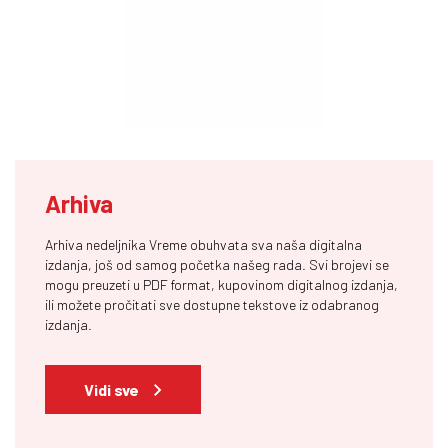
Arhiva
Arhiva nedeljnika Vreme obuhvata sva naša digitalna
izdanja, još od samog početka našeg rada. Svi brojevi se
mogu preuzeti u PDF format, kupovinom digitalnog izdanja,
ili možete pročitati sve dostupne tekstove iz odabranog
izdanja.
Vidi sve