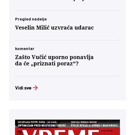
Pregled nedelje
Veselin Milić uzvraća udarac
komentar
Zašto Vučić uporno ponavlja
da će „priznati poraz“?
Vidi sve