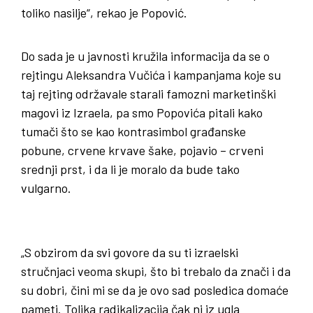
toliko nasilje“, rekao je Popović.
Do sada je u javnosti kružila informacija da se o
rejtingu Aleksandra Vučića i kampanjama koje su
taj rejting održavale starali famozni marketinški
magovi iz Izraela, pa smo Popovića pitali kako
tumači što se kao kontrasimbol građanske
pobune, crvene krvave šake, pojavio – crveni
srednji prst, i da li je moralo da bude tako
vulgarno.
„S obzirom da svi govore da su ti izraelski
stručnjaci veoma skupi, što bi trebalo da znači i da
su dobri, čini mi se da je ovo sad posledica domaće
pameti. Tolika radikalizacija čak ni iz ugla