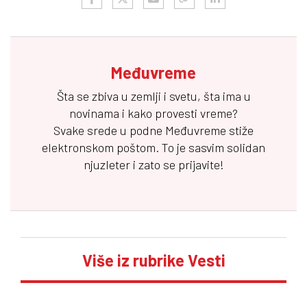
Međuvreme
Šta se zbiva u zemlji i svetu, šta ima u
novinama i kako provesti vreme?
Svake srede u podne
Međuvreme
stiže
elektronskom poštom. To je sasvim solidan
njuzleter i zato se prijavite!
Više iz rubrike Vesti