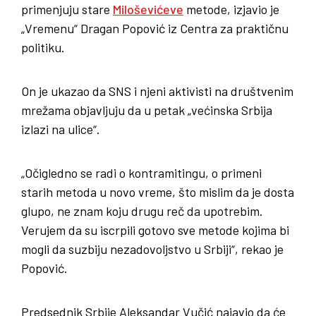
primenjuju stare
Miloševićeve
metode, izjavio je
„Vremenu“ Dragan Popović iz Centra za praktičnu
politiku.
On je ukazao da SNS i njeni aktivisti na društvenim
mrežama objavljuju da u petak „većinska Srbija
izlazi na ulice“.
„Očigledno se radi o kontramitingu, o primeni
starih metoda u novo vreme, što mislim da je dosta
glupo, ne znam koju drugu reč da upotrebim.
Verujem da su iscrpili gotovo sve metode kojima bi
mogli da suzbiju nezadovoljstvo u Srbiji“, rekao je
Popović.
Predsednik Srbije Aleksandar Vučić najavio da će