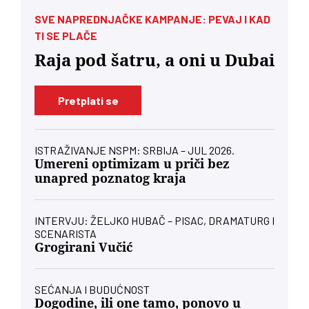
SVE NAPREDNJAČKE KAMPANJE: PEVAJ I KAD
TI SE PLAČE
Raja pod šatru, a oni u Dubai
Pretplati se
ISTRAŽIVANJE NSPM: SRBIJA – JUL 2026.
Umereni optimizam u priči bez
unapred poznatog kraja
INTERVJU: ŽELJKO HUBAČ – PISAC, DRAMATURG I
SCENARISTA
Grogirani Vučić
SEĆANJA I BUDUĆNOST
Dogodine, ili one tamo, ponovo u