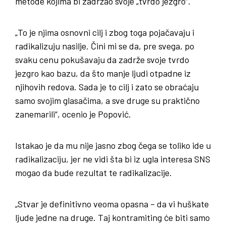
metode kojima bi zadržao svoje „tvrdo jezgro“.
„To je njima osnovni cilj i zbog toga pojačavaju i
radikalizuju nasilje. Čini mi se da, pre svega, po
svaku cenu pokušavaju da zadrže svoje tvrdo
jezgro kao bazu, da što manje ljudi otpadne iz
njihovih redova. Sada je to cilj i zato se obraćaju
samo svojim glasačima, a sve druge su praktično
zanemarili“, ocenio je Popović.
Istakao je da mu nije jasno zbog čega se toliko ide u
radikalizaciju, jer ne vidi šta bi iz ugla interesa SNS
mogao da bude rezultat te radikalizacije.
„Stvar je definitivno veoma opasna – da vi huškate
ljude jedne na druge. Taj kontramiting će biti samo