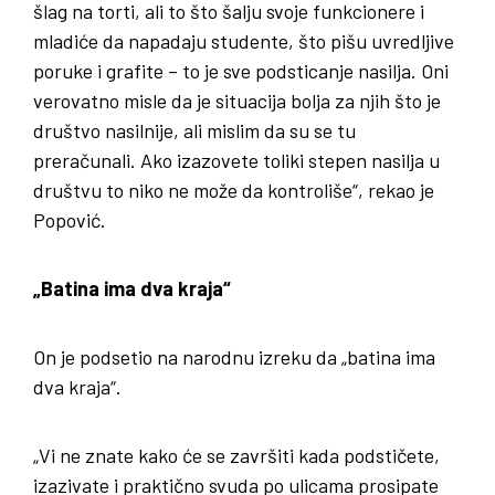
šlag na torti, ali to što šalju svoje funkcionere i
mladiće da napadaju studente, što pišu uvredljive
poruke i grafite – to je sve podsticanje nasilja. Oni
verovatno misle da je situacija bolja za njih što je
društvo nasilnije, ali mislim da su se tu
preračunali. Ako izazovete toliki stepen nasilja u
društvu to niko ne može da kontroliše“, rekao je
Popović.
„Batina ima dva kraja“
On je podsetio na narodnu izreku da „batina ima
dva kraja“.
„Vi ne znate kako će se završiti kada podstičete,
izazivate i praktično svuda po ulicama prosipate