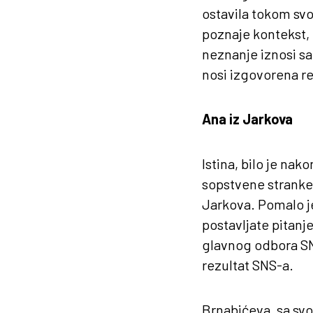
ostavila tokom svo
poznaje kontekst, ni
neznanje iznosi s
nosi izgovorena re
Ana iz Jarkova
Istina, bilo je nak
sopstvene stranke,
Jarkova. Pomalo je
postavljate pitanj
glavnog odbora SNS
rezultat SNS-a.
Brnabićeva, sa svo