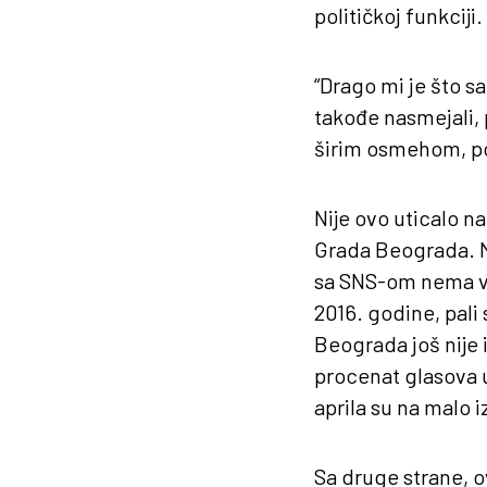
političkoj funkciji.
“Drago mi je što s
takođe nasmejali, p
širim osmehom, poe
Nije ovo uticalo na
Grada Beograda. Me
sa SNS-om nema već
2016. godine, pali
Beograda još nije 
procenat glasova u
aprila su na malo 
Sa druge strane, o