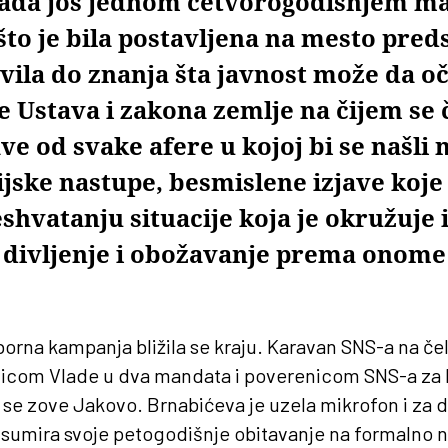
nada još jednom četvorogodišnjem m
 što je bila postavljena na mesto pre
avila do znanja šta javnost može da o
 Ustava i zakona zemlje na čijem se č
ve od svake afere u kojoj bi se našli 
jske nastupe, besmislene izjave koje
hvatanju situacije koja je okružuje 
divljenje i obožavanje prema onome
izborna kampanja bližila se kraju. Karavan SNS-a na č
icom Vlade u dva mandata i poverenicom SNS-a za 
i se zove Jakovo. Brnabićeva je uzela mikrofon i za
 sumira svoje petogodišnje obitavanje na formalno n