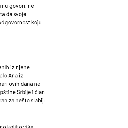
emu govori, ne
eta da svoje
 odgovornost koju
enih iz njene
alo Ana iz
ari ovih dana ne
štine Srbije i član
an za nešto slabiji
mo koliko više