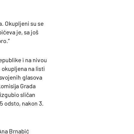
. Okupljeni su se
ićeva je, sa još
ro.”
Republike i na nivou
kupljena na listi
svojenih glasova
komisija Grada
izgubio sličan
45 odsto, nakon 3.
 Ana Brnabić