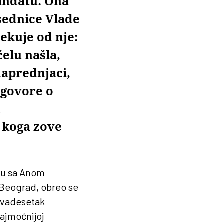
andatu. Ona
dsednice Vlade
čekuje od nje:
elu našla,
naprednjaci,
 govore o
i
 koga zove
elu sa Anom
Beograd, obreo se
 dvadesetak
ajmoćnijoj