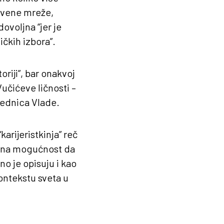
tvene mreže,
ovoljna “jer je
čkih izbora”.
oriji”, bar onakvoj
Vučićeve ličnosti –
sednica Vlade.
“karijeristkinja” reč
či na mogućnost da
no je opisuju i kao
ontekstu sveta u