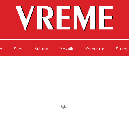
o
Svet
Kultura
Mozaik
Komentar
Štampa