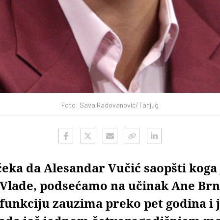
Foto: Sava Radovanović/Tanjug
čeka da Alesandar Vučić saopšti koga 
 Vlade, podsećamo na učinak Ane Brn
funkciju zauzima preko pet godina i 