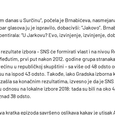
am danas u Surčinu”, počela je Brnabićeva, nasmejana
ar glasova ju je ispravilo, dobacivši: “Jakovo”. Brnab
ntirala: “U Jarkovu? Evo, izvinjenje, izvinjenje, dob
 rezultate izbora – SNS će formirati vlast i na nivou 
đutim, prvi put nakon 2012. godine grupa stranaka o
inu u republičkoj skupštini – sa više od 48 odsto o
 su na ispod 43 odsto. Takođe, iako Gradska izborna 
izašla sa konačnim rezultatima, izvesno je da je SNS 
 odnosu na lokalne izbore 2018: tada su bili na oko 
iznad 38 odsto.
va kratka epizoda savršeno oslikava kakav je utisak