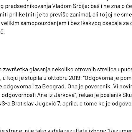
g predsednikovanja Vladom Srbije: baš i ne zna o č
ti prilike (niti je to previše zanima), ali to joj ne sm
a velikim samopouzdanjem i bez ikakvog osećaja za
č.
on završetka glasanja nekoliko otrovnih strelica upuć
 u koju je stupila u oktobru 2019: “Odgovorna je pom
 odgovorna i za Beograd. Ona je poverenik. Vi novin
e odgovornosti Ane iz Jarkova”, rekao je poslanik Skup
-a Bratislav Jugović 7. aprila, o tome ko je odgovor
je strane, nije tako videla rezultate izbora: “Razume