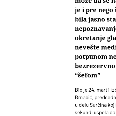
može da se 
je i pre nego
bila jasno st
nepoznavanje
okretanje gla
nevešte medi
potpunom nes
bezrezervno 
“šefom”
Bio je 24. mart i 
Brnabić, predsedn
u delu Surčina koj
sekundi uspela da