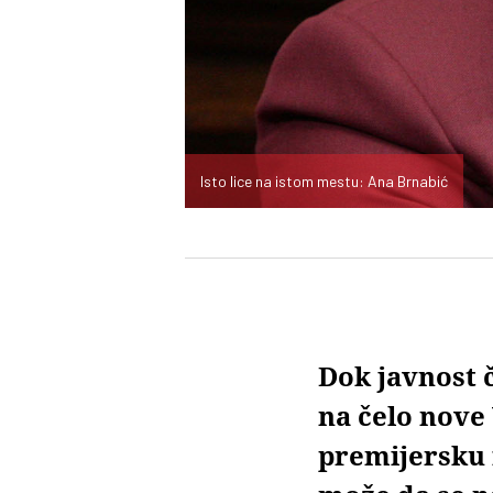
Isto lice na istom mestu: Ana Brnabić
Dok javnost 
na čelo nove
premijersku 