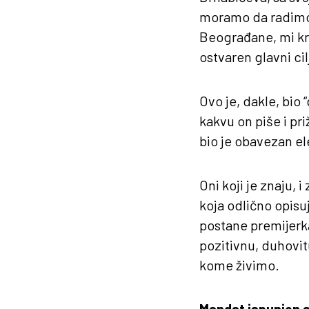
moramo da radimo,
Beograđane, mi kre
ostvaren glavni ci
Ovo je, dakle, bio 
kakvu on piše i pri
bio je obavezan el
Oni koji je znaju, i
koja odlično opisu
postane premijerka
pozitivnu, duhovit
kome živimo.
Mandat ispunjen 