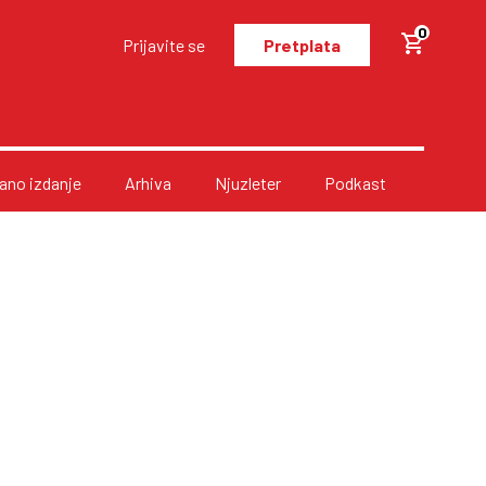
0
Prijavite se
Pretplata
no izdanje
Arhiva
Njuzleter
Podkast