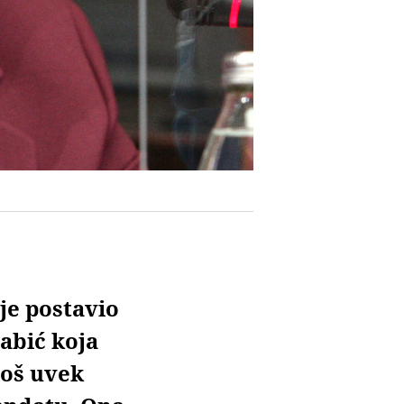
je postavio
abić koja
još uvek