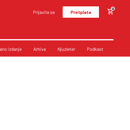
0
Prijavite se
Pretplata
no izdanje
Arhiva
Njuzleter
Podkast