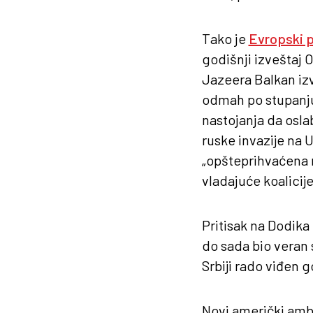
Tako je
Evropski p
godišnji izveštaj 
Jazeera Balkan iz
odmah po stupanju
nastojanja da osla
ruske invazije na U
„opšteprihvaćena m
vladajuće koalicije
Pritisak na Dodika
do sada bio veran 
Srbiji rado viđen 
Novi američki ambas