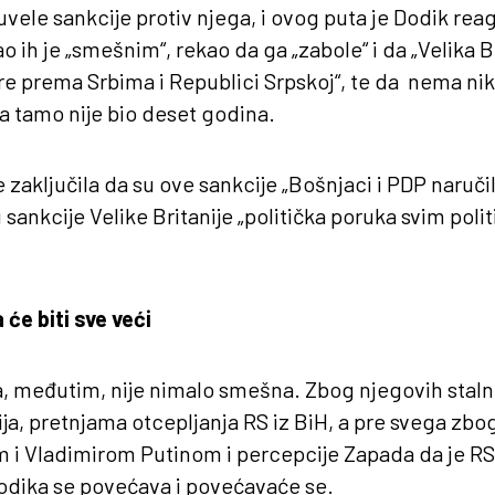
uvele sankcije protiv njega, i ovog puta je Dodik rea
 ih je „smešnim“, rekao da ga „zabole“ i da „Velika Br
e prema Srbima i Republici Srpskoj“, te da nema ni
 da tamo nije bio deset godina.
e zaključila da su ove sankcije „Bošnjaci i PDP naručil
u sankcije Velike Britanije „politička poruka svim polit
 će biti sve veći
a, međutim, nije nimalo smešna. Zbog njegovih staln
ija, pretnjama otcepljanja RS iz BiH, a pre svega zb
om i Vladimirom Putinom i percepcije Zapada da je RS
Dodika se povećava i povećavaće se.