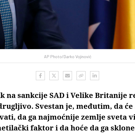
AP Photo/Darko Vojinović
 na sankcije SAD i Velike Britanije r
rugljivo. Svestan je, međutim, da će 
vati, da ga najmoćnije zemlje sveta v
tilački faktor i da hoće da ga sklone