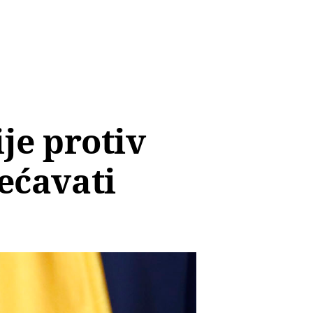
je protiv
većavati