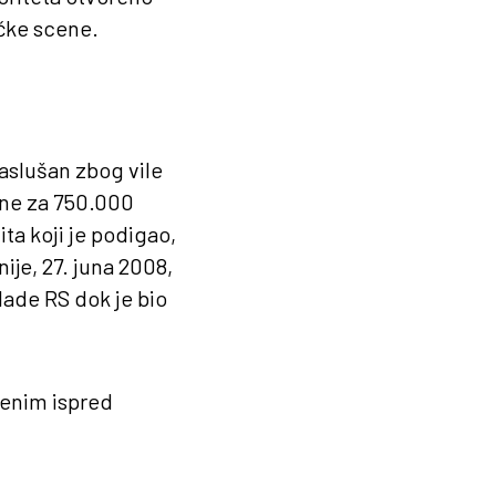
ičke scene.
saslušan zbog vile
ine za 750.000
ta koji je podigao,
ije, 27. juna 2008,
lade RS dok je bio
ljenim ispred