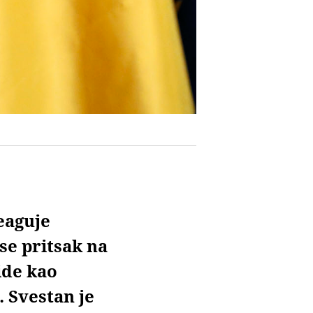
eaguje
se pritsak na
ide kao
. Svestan je