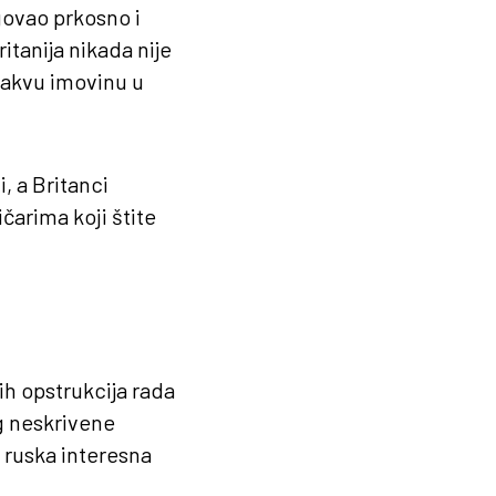
govao prkosno i
itanija nikada nije
kakvu imovinu u
i, a Britanci
ičarima koji štite
ih opstrukcija rada
og neskrivene
 ruska interesna