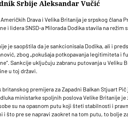
ednik Srbije Aleksandar Vučić
Američkih Drava i Velika Britanija je srpskog člana 
e i lidera SNSD-a Milorada Dodika stavila na režim s
ije je saopštila da je sankcionisala Dodika, ali i pr
anović, zbog „pokušaja potkopavanja legitimiteta i f
e“. Sankcije uključuju zabranu putovanja u Veliku Bri
e u toj državi.
ik britanskog premijera za Zapadni Balkan Stjuart Pi
dluka ministarke spoljnih poslova Velike Britanije je 
be su na opasnom putu koji šteti stabilnosti i pra
i i što pre se napravi zaokret na tom putu, to bolje z