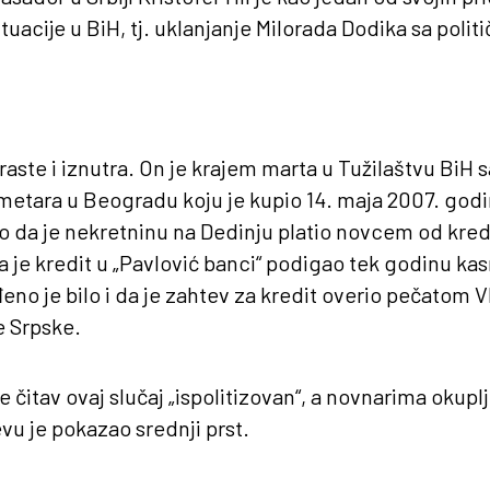
uacije u BiH, tj. uklanjanje Milorada Dodika sa polit
raste i iznutra. On je krajem marta u Tužilaštvu BiH 
 metara u Beogradu koju je kupio 14. maja 2007. god
io da je nekretninu na Dedinju platio novcem od kredi
da je kredit u „Pavlović banci“ podigao tek godinu kasn
đeno je bilo i da je zahtev za kredit overio pečatom V
e Srpske.
e čitav ovaj slučaj „ispolitizovan“, a novnarima okup
evu je pokazao srednji prst.