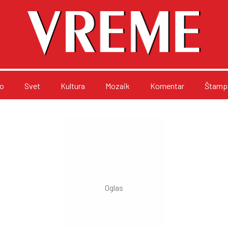
o
Svet
Kultura
Mozaik
Komentar
Štampa