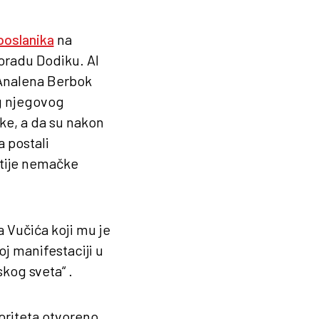
poslanika
na
loradu Dodiku. Al
 Analena Berbok
g njegovog
ske, a da su nakon
a postali
rtije nemačke
a Vučića koji mu je
oj manifestaciji u
skog sveta“ .
ioriteta otvoreno