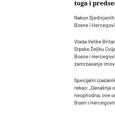
toga i preds
Nakon Sjedinjenih 
Bosne i Hercegovin
Vlada Velike Britan
Srpske Željku Cvij
Bosne i Hercegovin
zamrzavanje imovin
Specijalni izaslan
rekao: „Današnja o
neophodna, ove oso
Bosni i Hercegovin