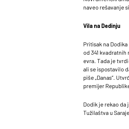
naveo rešavanje sit
Vila na Dedinju
Pritisak na Dodika 
od 341 kvadratnih
evra. Tada je tvrd
ali se ispostavilo 
piše „Danas“. Utvr
premijer Republik
Dodik je rekao da j
Tužilaštva u Saraj