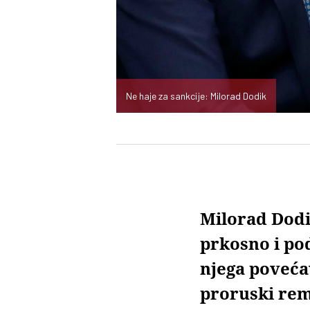
Ne haje za sankcije: Milorad Dodik
Milorad Dodik
prkosno i pod
njega poveća
proruski reme