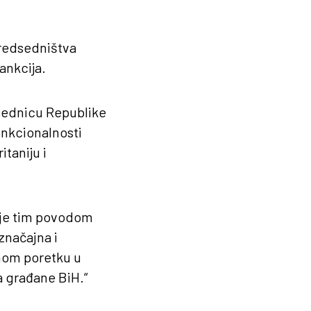
Predsedništva
ankcija.
edsednicu Republike
unkcionalnosti
taniju i
č je tim povodom
značajna i
vnom poretku u
a građane BiH.“