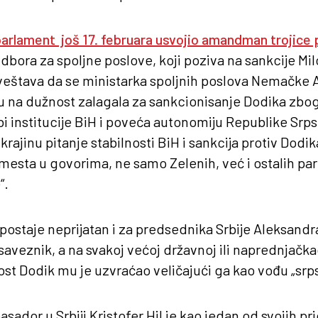
arlament još 17. februara usvojio amandman trojice 
Odbora za spoljne poslove, koji poziva na sankcije Mi
veštava da se ministarka spoljnih poslova Nemačke
 na dužnost zalagala za sankcionisanje Dodika zbo
bi institucije BiH i poveća autonomiju Republike Srp
krajinu pitanje stabilnosti BiH i sankcija protiv Dodik
esta u govorima, ne samo Zelenih, već i ostalih pa
“.
 postaje neprijatan i za predsednika Srbije Aleksandr
saveznik, a na svakoj većoj državnoj ili naprednjačka
gost Dodik mu je uzvraćao veličajući ga kao vođu „srp
ador u Srbiji Kristofer Hil je kao jedan od svojih pr