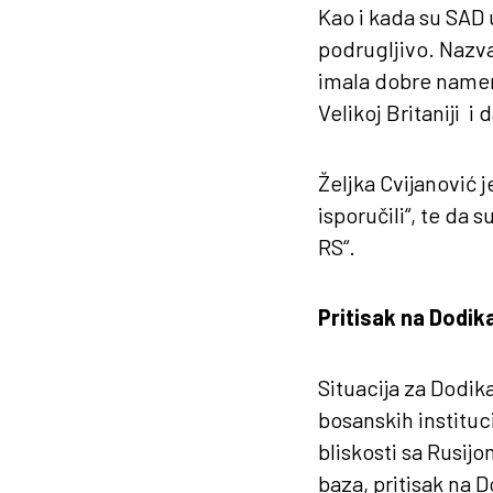
Kao i kada su SAD 
podrugljivo. Nazvao
imala dobre namer
Velikoj Britaniji i
Željka Cvijanović j
isporučili“, te da s
RS“.
Pritisak na Dodika
Situacija za Dodik
bosanskih instituc
bliskosti sa Rusij
baza, pritisak na 