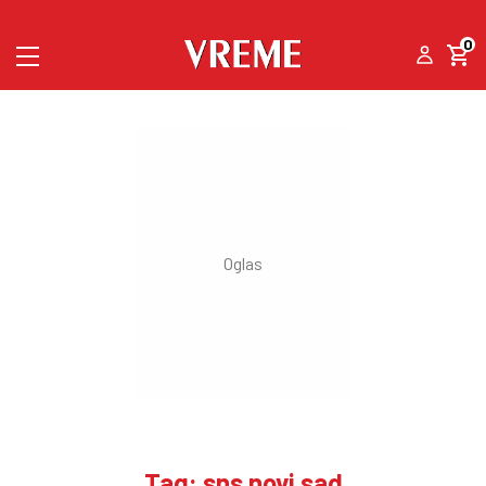
0
Tag: sns novi sad