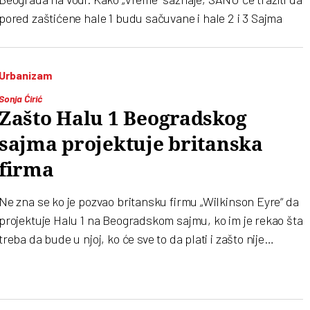
pored zaštićene hale 1 budu sačuvane i hale 2 i 3 Sajma
Urbanizam
Sonja Ćirić
Zašto Halu 1 Beogradskog
sajma projektuje britanska
firma
Ne zna se ko je pozvao britansku firmu „Wilkinson Eyre“ da
projektuje Halu 1 na Beogradskom sajmu, ko im je rekao šta
treba da bude u njoj, ko će sve to da plati i zašto nije
organizovan konkurs