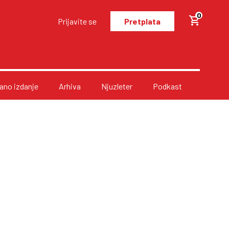
0
Prijavite se
Pretplata
no izdanje
Arhiva
Njuzleter
Podkast