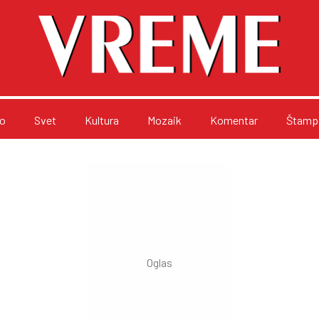
o
Svet
Kultura
Mozaik
Komentar
Štampa