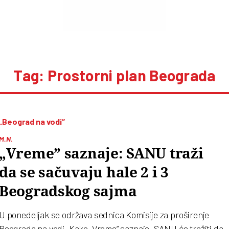
Tag: Prostorni plan Beograda
„Beograd na vodi“
M.N.
„Vreme” saznaje: SANU traži
da se sačuvaju hale 2 i 3
Beogradskog sajma
U ponedeljak se održava sednica Komisije za proširenje
Beograda na vodi. Kako „Vreme” saznaje, SANU će tražiti da