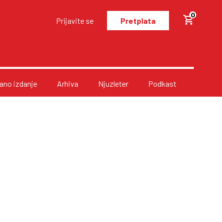
0
Prijavite se
Pretplata
no izdanje
Arhiva
Njuzleter
Podkast