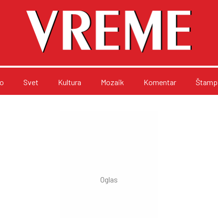
o
Svet
Kultura
Mozaik
Komentar
Štampa