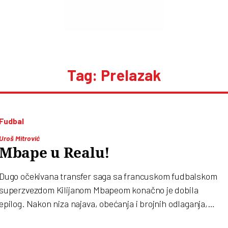
Tag: Prelazak
Fudbal
Uroš Mitrović
Mbape u Realu!
Dugo očekivana transfer saga sa francuskom fudbalskom
superzvezdom Kilijanom Mbapeom konačno je dobila
epilog. Nakon niza najava, obećanja i brojnih odlaganja,
francuski napadač zvanično prelazi iz PSŽ-a u Real