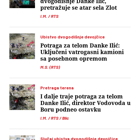
dvogodišnje Danke Ilić,
pretražuje se atar sela Zlot
I.M. / RTS
Ubistvo dvogodišnje devojčice
Potraga za telom Danke Ilić:
Uključeni vatrogasni kamioni
sa posebnom opremom
M.S. (RTS)
Pretraga terena
I dalje traje potraga za telom
Danke Ilić, direktor Vodovoda u
Boru podneo ostavku
I.M. / RTS / Blic
Slučaj ubistva dvogodišnje devojčice