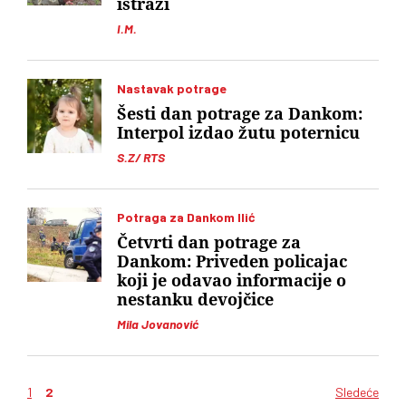
istrazi
I.M.
Nastavak potrage
Šesti dan potrage za Dankom:
Interpol izdao žutu poternicu
S.Z/ RTS
Potraga za Dankom Ilić
Četvrti dan potrage za
Dankom: Priveden policajac
koji je odavao informacije o
nestanku devojčice
Mila Jovanović
1
2
Sledeće