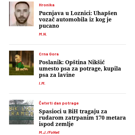
Hronika
Pucnjava u Loznici: Uhapšen
vozač automobila iz kog je
pucano
M.N.
Crna Gora
Poslanik: Opština Nikšić
umesto psa za potrage, kupila
psa za lavine
I.M.
Četvrti dan potrage
Spasioci u BiH tragaju za
rudarom zatrpanim 170 metara
ispod zemlje
M.J./FoNet