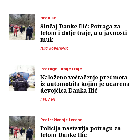
Hronika
Slučaj Danke Ilić: Potraga za
telom i dalje traje, a u javnosti
muk
Mila Jovanović
Potraga i dalje traje
Naloženo veštačenje predmeta
iz automobila kojim je udarena
devojčica Danka Ilić
I.M. / N1
Pretraživanje terena
Policija nastavlja potragu za
telom Danke Ilić