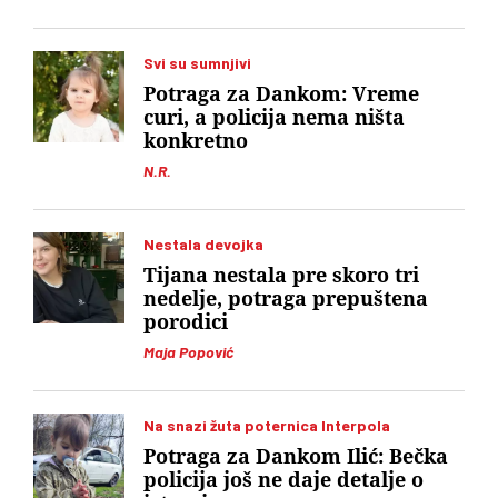
Svi su sumnjivi
Potraga za Dankom: Vreme
curi, a policija nema ništa
konkretno
N.R.
Nestala devojka
Tijana nestala pre skoro tri
nedelje, potraga prepuštena
porodici
Maja Popović
Na snazi žuta poternica Interpola
Potraga za Dankom Ilić: Bečka
policija još ne daje detalje o