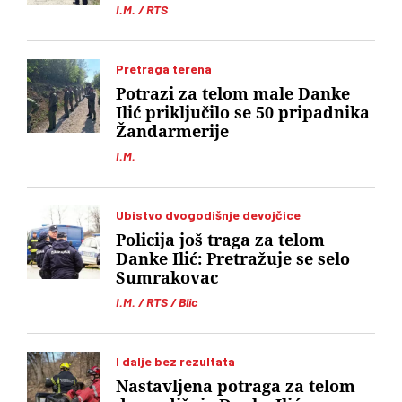
I.M. / RTS
Pretraga terena
Potrazi za telom male Danke
Ilić priključilo se 50 pripadnika
Žandarmerije
I.M.
Ubistvo dvogodišnje devojčice
Policija još traga za telom
Danke Ilić: Pretražuje se selo
Sumrakovac
I.M. / RTS / Blic
I dalje bez rezultata
Nastavljena potraga za telom