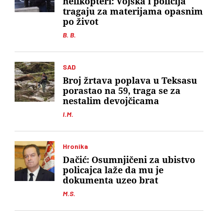
helikopteri: Vojska i policija
tragaju za materijama opasnim
po život
B. B.
SAD
Broj žrtava poplava u Teksasu
porastao na 59, traga se za
nestalim devojčicama
I.M.
Hronika
Dačić: Osumnjičeni za ubistvo
policajca laže da mu je
dokumenta uzeo brat
M.S.