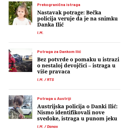
Prekogranična istraga
Nastavak potrage: Bečka
policija veruje da je na snimku
Danka Ilić
I.M.
Potraga za Dankom Ilić
Bez potvrde o pomaku u istrazi
o nestaloj devojčici – istraga u
više pravaca
I.M. / RTS
Potraga u Austriji
Austrijska policija o Danki Ilić:
Nismo identifikovali nove
svedoke, istraga u punom jeku
I.M. / Danas