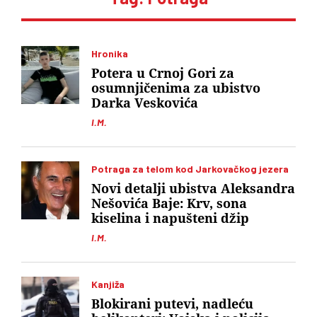
Hronika
Potera u Crnoj Gori za
osumnjičenima za ubistvo
Darka Veskovića
I.M.
Potraga za telom kod Jarkovačkog jezera
Novi detalji ubistva Aleksandra
Nešovića Baje: Krv, sona
kiselina i napušteni džip
I.M.
Kanjiža
Blokirani putevi, nadleću