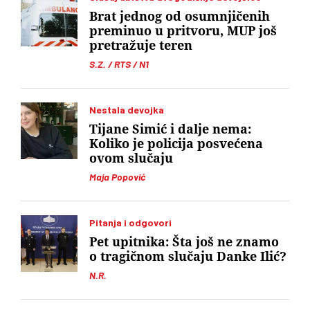
Brat jednog od osumnjičenih
preminuo u pritvoru, MUP još
pretražuje teren
S.Z. / RTS / N1
Nestala devojka
Tijane Simić i dalje nema:
Koliko je policija posvećena
ovom slučaju
Maja Popović
Pitanja i odgovori
Pet upitnika: Šta još ne znamo
o tragičnom slučaju Danke Ilić?
N.R.