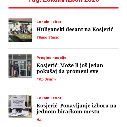
Lokalni izbori
Huliganski desant na Kosjerić
Tijana Stanić
Pregled nedelje
Kosjerić: Može li još jedan
pokušaj da promeni sve
Filip Švarm
Lokalni izbori
Kosjerić: Ponavljanje izbora na
jednom biračkom mestu
A.I.