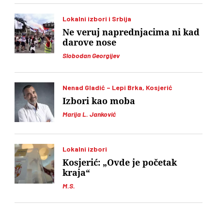
Lokalni izbori i Srbija
Ne veruj naprednjacima ni kad
darove nose
Slobodan Georgijev
Nenad Gladić – Lepi Brka, Kosjerić
Izbori kao moba
Marija L. Janković
Lokalni izbori
Kosjerić: „Ovde je početak
kraja“
M.S.