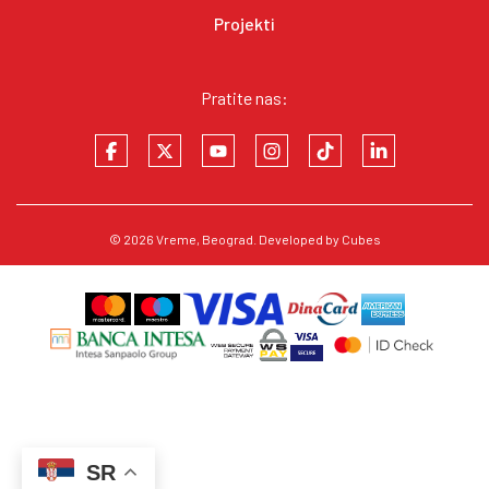
Projekti
Pratite nas:
© 2026
Vreme
, Beograd. Developed by
Cubes
SR