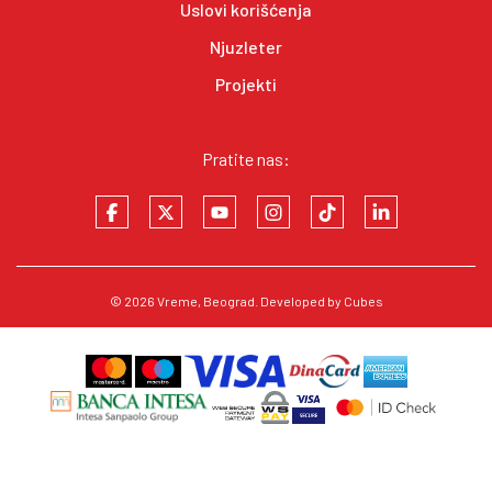
Uslovi korišćenja
Njuzleter
Projekti
Pratite nas:
© 2026
Vreme
, Beograd. Developed by
Cubes