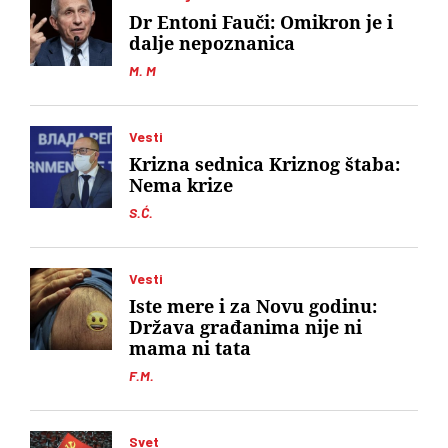
Dr Entoni Fauči: Omikron je i
dalje nepoznanica
M. M
Vesti
Krizna sednica Kriznog štaba:
Nema krize
S.Ć.
Vesti
Iste mere i za Novu godinu:
Država građanima nije ni
mama ni tata
F.M.
Svet