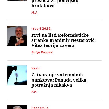
presuda za policijsku
brutalnost
M.J.
Izbori 2022.
Prvi na listi Reformističke
stranke Branimir Nestorović:
Vitez teorija zavera
Sofija Popović
Vesti
Zatvaranje vakcinalnih
punktova: Ponuda velika,
potražnja nikakva
F.M.
Pandemija