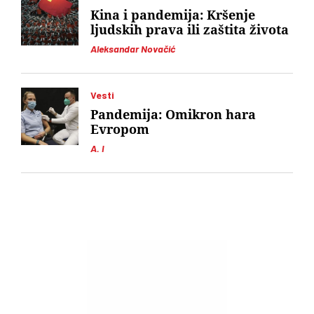
Kina i pandemija: Kršenje
ljudskih prava ili zaštita života
Aleksandar Novačić
Vesti
Pandemija: Omikron hara
Evropom
A. I