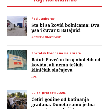
Pad u zaborav
Šta bi sa kovid bolnicama: Dva
psa i čuvar u Batajnici
Katarina Stevanović
Povratak korone na mala vrata
Batut: Povećan broj obolelih od
kovida, ali nema teških
kliničkih slučajeva
I.M.
Julski protesti 2020.
Četiri godine od batinanja
građana: Doneta samo jedna